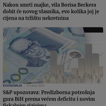
Nakon smrti majke, vila Borisa Beckera
dobit će novog vlasnika, evo kolika joj je
cijena na tržištu nekretnina
EKONOMIJA
Forbes BiH
S&P upozorava: Predizborna potrošnja
gura BiH prema većem deficitu i novim
fiskalnim rizicima