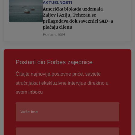
AKTUELNOSTI
Američka blokada uzdrmala
Zaljev i Aziju, Teheran se
prilagođava dok saveznici SAD-a
plaćaju cijenu
Forbes BiH
Postani dio Forbes zajednice
Čitajte najnovije poslovne priče, savjete
stručnjaka i ekskluzivne intervjue direktno u
svom inboxu