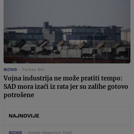
BIZNIS
Forbes BiH
Vojna industrija ne može pratiti tempo:
SAD mora izaći iz rata jer su zalihe gotovo
potrošene
NAJNOVIJE
BIZNIS
Amela Keserović Polić