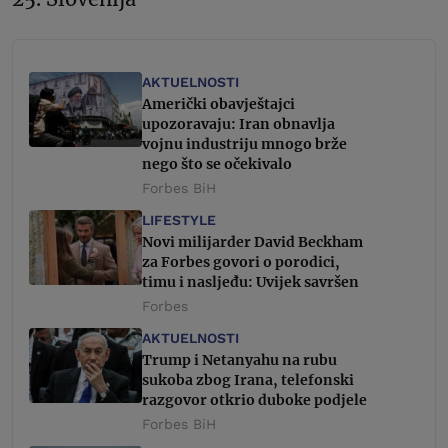
AKTUELNOSTI
Američki obavještajci
upozoravaju: Iran obnavlja
vojnu industriju mnogo brže
nego što se očekivalo
Forbes BiH
LIFESTYLE
Novi milijarder David Beckham
za Forbes govori o porodici,
timu i nasljeđu: Uvijek savršen
Forbes
AKTUELNOSTI
Trump i Netanyahu na rubu
sukoba zbog Irana, telefonski
razgovor otkrio duboke podjele
Forbes BiH