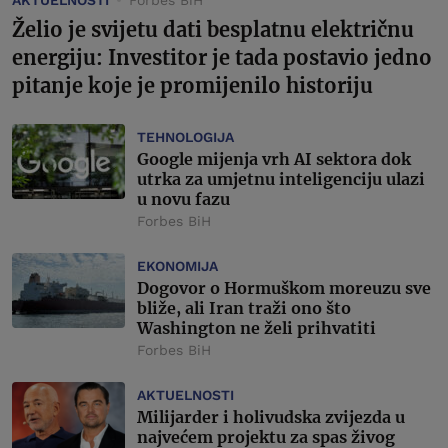
AKTUELNOSTI
Forbes BiH
Želio je svijetu dati besplatnu električnu
energiju: Investitor je tada postavio jedno
pitanje koje je promijenilo historiju
TEHNOLOGIJA
Google mijenja vrh AI sektora dok
utrka za umjetnu inteligenciju ulazi
u novu fazu
Forbes BiH
EKONOMIJA
Dogovor o Hormuškom moreuzu sve
bliže, ali Iran traži ono što
Washington ne želi prihvatiti
Forbes BiH
AKTUELNOSTI
Milijarder i holivudska zvijezda u
najvećem projektu za spas živog