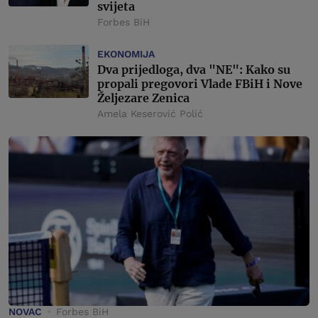
svijeta
Forbes BiH
EKONOMIJA
Dva prijedloga, dva "NE": Kako su
propali pregovori Vlade FBiH i Nove
Željezare Zenica
Amela Keserović Polić
NOVAC
Forbes BiH