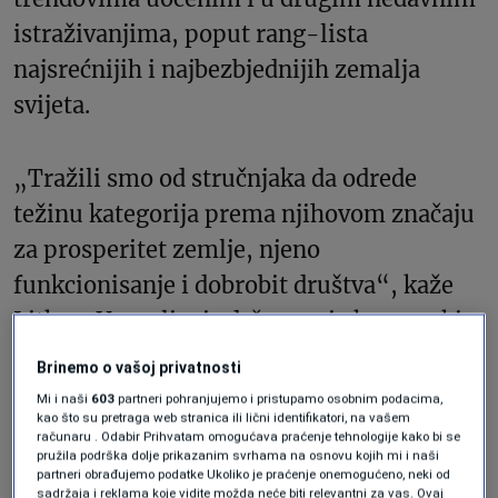
istraživanjima, poput rang-lista
najsrećnijih i najbezbjednijih zemalja
svijeta.
„Tražili smo od stručnjaka da odrede
težinu kategorija prema njihovom značaju
za prosperitet zemlje, njeno
funkcionisanje i dobrobit društva“, kaže
Litke. „Upravljanje državom i ekonomski
razvoj imali su ubjedljivo najveću težinu.
Brinemo o vašoj privatnosti
To odražava konsenzus stručnjaka da je
Mi i naši
603
partneri pohranjujemo i pristupamo osobnim podacima,
kao što su pretraga web stranica ili lični identifikatori, na vašem
osnovna odgovornost vlade da obezbijedi
računaru . Odabir Prihvatam omogućava praćenje tehnologije kako bi se
pružila podrška dolje prikazanim svrhama na osnovu kojih mi i naši
institucionalnu i finansijsku stabilnost“.
partneri obrađujemo podatke Ukoliko je praćenje onemogućeno, neki od
sadržaja i reklama koje vidite možda neće biti relevantni za vas. Ovaj