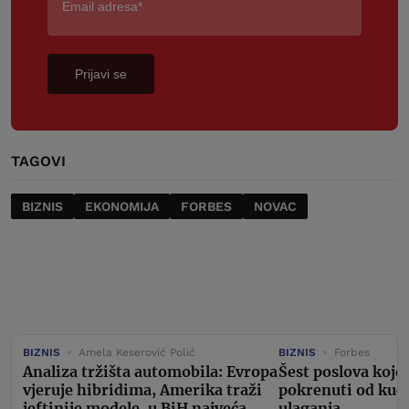
Prijavi se
TAGOVI
BIZNIS
EKONOMIJA
FORBES
NOVAC
BIZNIS
Amela Keserović Polić
BIZNIS
Forbes
Analiza tržišta automobila: Evropa
Šest poslova koje
vjeruje hibridima, Amerika traži
pokrenuti od kuć
jeftinije modele, u BiH najveća
ulaganja