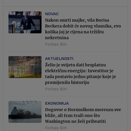
NOVAC
Nakon smrti majke, vila Borisa
Beckera dobit će novog vlasnika, evo
kolika joj je cijena na tržištu
nekretnina
Forbes BiH
AKTUELNOSTI
Želio je svijetu dati besplatnu
električnu energiju: Investitor je
tada postavio jedno pitanje koje je
promijenilo historiju
Forbes BiH
EKONOMIJA
Dogovor o Hormuškom moreuzu sve
bliže, ali Iran traži ono što
Washington ne želi prihvatiti
Forbes BiH