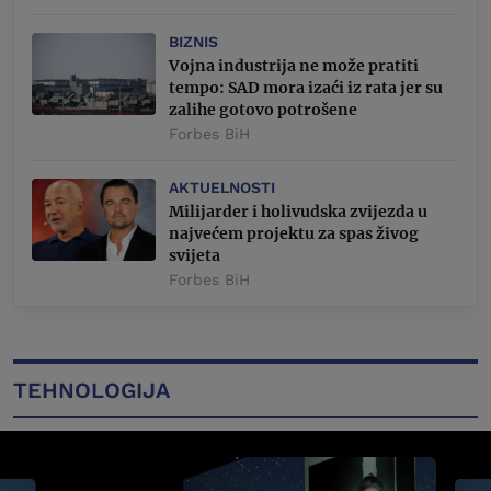
BIZNIS
Vojna industrija ne može pratiti
tempo: SAD mora izaći iz rata jer su
zalihe gotovo potrošene
Forbes BiH
AKTUELNOSTI
Milijarder i holivudska zvijezda u
najvećem projektu za spas živog
svijeta
Forbes BiH
TEHNOLOGIJA