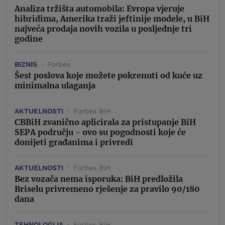
Analiza tržišta automobila: Evropa vjeruje
hibridima, Amerika traži jeftinije modele, u BiH
najveća prodaja novih vozila u posljednje tri
godine
BIZNIS
Forbes
Šest poslova koje možete pokrenuti od kuće uz
minimalna ulaganja
AKTUELNOSTI
Forbes BiH
CBBiH zvanično aplicirala za pristupanje BiH
SEPA području - ovo su pogodnosti koje će
donijeti građanima i privredi
AKTUELNOSTI
Forbes BiH
Bez vozača nema isporuka: BiH predložila
Briselu privremeno rješenje za pravilo 90/180
dana
TEHNOLOGIJA
Forbes BiH