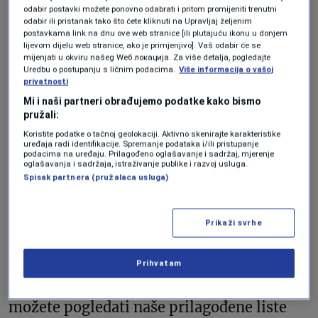
odabir postavki možete ponovno odabrati i pritom promijeniti trenutni
Pored ukupne liste, U.S. News objavio je i
odabir ili pristanak tako što ćete kliknuti na Upravljaj željenim
postavkama link na dnu ove web stranice [ili plutajuću ikonu u donjem
niz rangiranja fokusiranih na stil života i
lijevom dijelu web stranice, ako je primjenjivo]. Vaš odabir će se
mijenjati u okviru našeg Wеб локација. Za više detalja, pogledajte
putovanja, uključujući najbolje zemlje za
Uredbu o postupanju s ličnim podacima.
Više informacija o vašoj
kvalitet života, odgajanje djece, solo
privatnosti
Mi i naši partneri obrađujemo podatke kako bismo
putovanja, ekoturizam i digitalne nomade.
pružali:
Koristite podatke o tačnoj geolokaciji. Aktivno skenirajte karakteristike
„Ljepota naših rang-lista je u tome što
uređaja radi identifikacije. Spremanje podataka i/ili pristupanje
podacima na uređaju. Prilagođeno oglašavanje i sadržaj, mjerenje
oglašavanja i sadržaja, istraživanje publike i razvoj usluga.
čitaoci mogu da istražuju ono što im je
Spisak partnera (pružalaca usluga)
lično važno“, kaže Litke. „Ako su vam
važni bezbjednost, infrastruktura,
Prikaži svrhe
zdravstvo ili kvalitet životne sredine,
imamo posebne kategorije koje pokazuju
Prihvatam
gdje se svaka zemlja nalazi i zašto. Ili
možete pogledati naše prilagođene liste