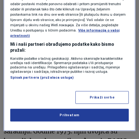
njegova grupa programskih čudaka
odabir postavki možete ponovno odabrati i pritom promijeniti trenutni
odabir ili pristanak tako što ćete kliknuti na Upravljaj željenim
digitalizovali su platni sistem svoje škole.
postavkama link na dnu ove web stranice [ili plutajuću ikonu u donjem
lijevom dijelu web stranice, ako je primjenjivo]. Vaš odabir će se
Ova mladalačka inovacija bila je samo
mijenjati u okviru našeg Wеб локација. Za više detalja, pogledajte
Uredbu o postupanju s ličnim podacima.
Više informacija o vašoj
početak Gatesovog puta u svijet
privatnosti
tehnologije.
Mi i naši partneri obrađujemo podatke kako bismo
pružali:
Koristite podatke o tačnoj geolokaciji. Aktivno skenirajte karakteristike
On i Paul G. Allen, prijatelj iz djetinjstva,
uređaja radi identifikacije. Spremanje podataka i/ili pristupanje
podacima na uređaju. Prilagođeno oglašavanje i sadržaj, mjerenje
upustili su se u nepoznatu teritoriju i
oglašavanja i sadržaja, istraživanje publike i razvoj usluga.
Spisak partnera (pružalaca usluga)
osnovali Traf-O-Data, poduhvat fokusiran
na prodaju sistema za brojanje prometa
Prikaži svrhe
lokalnim vlastima. Gates i Allen su zajedno
studirali na Univerzitetu Harvard koji je
Prihvatam
postavio scenu za njihovu revolucionarnu
saradnju. Godine 1975. njih dvojica su