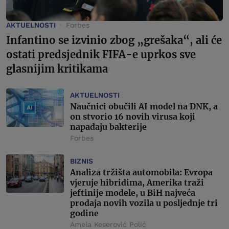
AKTUELNOSTI
Forbes
Infantino se izvinio zbog „grešaka“, ali će
ostati predsjednik FIFA-e uprkos sve
glasnijim kritikama
AKTUELNOSTI
Naučnici obučili AI model na DNK, a
on stvorio 16 novih virusa koji
napadaju bakterije
Forbes
BIZNIS
Analiza tržišta automobila: Evropa
vjeruje hibridima, Amerika traži
jeftinije modele, u BiH najveća
prodaja novih vozila u posljednje tri
godine
Amela Keserović Polić