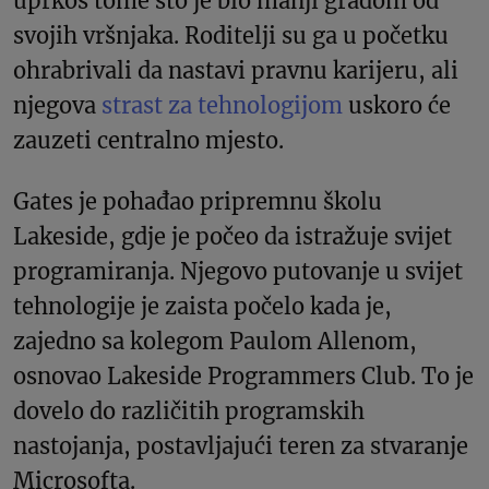
uprkos tome što je bio manji građom od
svojih vršnjaka. Roditelji su ga u početku
ohrabrivali da nastavi pravnu karijeru, ali
njegova
strast za tehnologijom
uskoro će
zauzeti centralno mjesto.
Gates je pohađao pripremnu školu
Lakeside, gdje je počeo da istražuje svijet
programiranja. Njegovo putovanje u svijet
tehnologije je zaista počelo kada je,
zajedno sa kolegom Paulom Allenom,
osnovao Lakeside Programmers Club. To je
dovelo do različitih programskih
nastojanja, postavljajući teren za stvaranje
Microsofta.