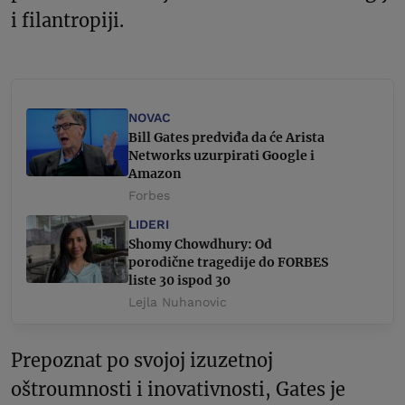
i filantropiji.
NOVAC
Bill Gates predviđa da će Arista
Networks uzurpirati Google i
Amazon
Forbes
LIDERI
Shomy Chowdhury: Od
porodične tragedije do FORBES
liste 30 ispod 30
Lejla Nuhanovic
Prepoznat po svojoj izuzetnoj
oštroumnosti i inovativnosti, Gates je