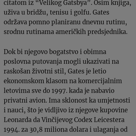
citatom iz “Velikog Gatsbya”. Osim knjiga,
uživa u bridžu, tenisu i golfu. Gates
održava pomno planiranu dnevnu rutinu,
srodnu rutinama američkih predsjednika.
Dok bi njegovo bogatstvo i obimna
poslovna putovanja mogli ukazivati na
raskošan životni stil, Gates je letio
ekonomskom klasom na komercijalnim
letovima sve do 1997. kada je nabavio
privatni avion. Ima sklonost ka umjetnosti
i nauci, što je vidljivo iz njegove kupovine
Leonarda da Vinčijevog Codex Leicestera
1994. za 30,8 miliona dolara i ulaganja od