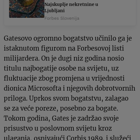
Najskuplje nekretnine u
Ljubljani
Forbes Slovenija
Gatesovo ogromno bogatstvo učinilo ga je
istaknutom figurom na Forbesovoj listi
milijardera. On je dugi niz godina nosio
titulu najbogatije osobe na svijetu, uz
fluktuacije zbog promjena u vrijednosti
dionica Microsofta i njegovih dobrotvornih
priloga. Uprkos svom bogatstvu, zalagao
se za veće poreze, posebno za bogate.
Tokom godina, Gates je zadržao svoje
prisustvo u poslovnom svijetu kroz
ulaganja, osnivajući Corbis 1989. i služeći