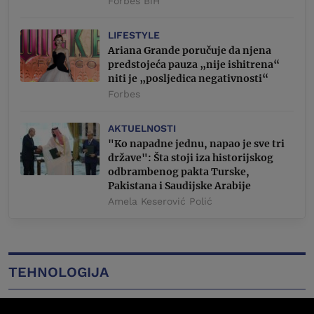
Forbes BiH
LIFESTYLE
Ariana Grande poručuje da njena
predstojeća pauza „nije ishitrena“
niti je „posljedica negativnosti“
Forbes
AKTUELNOSTI
"Ko napadne jednu, napao je sve tri
države": Šta stoji iza historijskog
odbrambenog pakta Turske,
Pakistana i Saudijske Arabije
Amela Keserović Polić
TEHNOLOGIJA