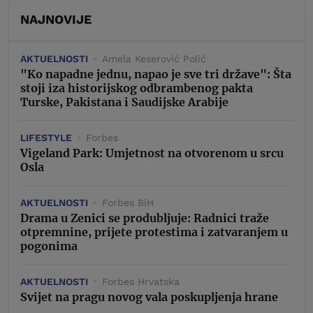
NAJNOVIJE
AKTUELNOSTI
Amela Keserović Polić
"Ko napadne jednu, napao je sve tri države": Šta
stoji iza historijskog odbrambenog pakta
Turske, Pakistana i Saudijske Arabije
LIFESTYLE
Forbes
Vigeland Park: Umjetnost na otvorenom u srcu
Osla
AKTUELNOSTI
Forbes BiH
Drama u Zenici se produbljuje: Radnici traže
otpremnine, prijete protestima i zatvaranjem u
pogonima
AKTUELNOSTI
Forbes Hrvatska
Svijet na pragu novog vala poskupljenja hrane