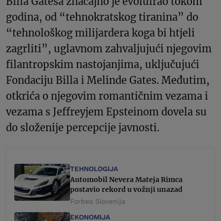
Billa Gatesa značajno je evoluirao tokom
godina, od “tehnokratskog tiranina” do
“tehnološkog milijardera koga bi htjeli
zagrliti”, uglavnom zahvaljujući njegovim
filantropskim nastojanjima, uključujući
Fondaciju Billa i Melinde Gates. Međutim,
otkrića o njegovim romantičnim vezama i
vezama s Jeffreyjem Epsteinom dovela su
do složenije percepcije javnosti.
TEHNOLOGIJA
Automobil Nevera Mateja Rimca
postavio rekord u vožnji unazad
Forbes Slovenija
EKONOMIJA