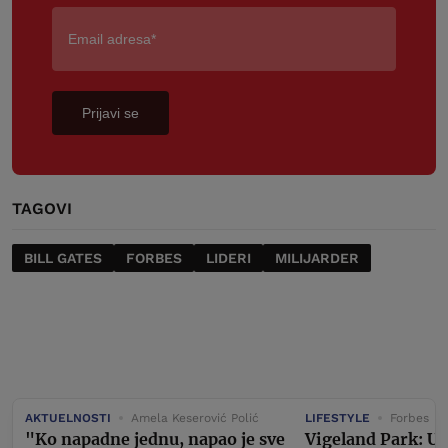
Prijavi se
TAGOVI
BILL GATES
FORBES
LIDERI
MILIJARDER
AKTUELNOSTI
Amela Keserović Polić
LIFESTYLE
Forbes
"Ko napadne jednu, napao je sve
Vigeland Park: U