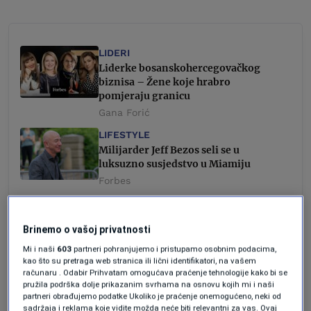
LIDERI
Liderke bosanskohercegovačkog
biznisa – Žene koje hrabro
pomjeraju granicu
Gana Forić
LIFESTYLE
Milijarder Jeff Bezos seli se u
luksuzno susjedstvo u Miamiju
Forbes
Njegov nevjerovatan talenat pojavio se u
Brinemo o vašoj privatnosti
Mi i naši
603
partneri pohranjujemo i pristupamo osobnim podacima,
ranom djetinjstvu, kada je pisao svoj
kao što su pretraga web stranica ili lični identifikatori, na vašem
inauguracioni softverski program sa
računaru . Odabir Prihvatam omogućava praćenje tehnologije kako bi se
pružila podrška dolje prikazanim svrhama na osnovu kojih mi i naši
nepunih 13 godina. U srednjoj školi, on i
partneri obrađujemo podatke Ukoliko je praćenje onemogućeno, neki od
sadržaja i reklama koje vidite možda neće biti relevantni za vas. Ovaj