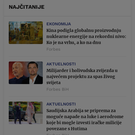
NAJČITANIJE
EKONOMIJA
Kina podigla globalnu proizvodnju
nuklearne energije na rekordni nivo:
Ko je na vrhu, a ko na dnu
Forbes
AKTUELNOSTI
Milijarder i holivudska zvijezda u
najvećem projektu za spas živog
svijeta
Forbes BiH
AKTUELNOSTI
Saudijska Arabija se priprema za
moguće napade na luke i aerodrome
koje bi mogle izvesti iračke milicije
povezane s Hutima