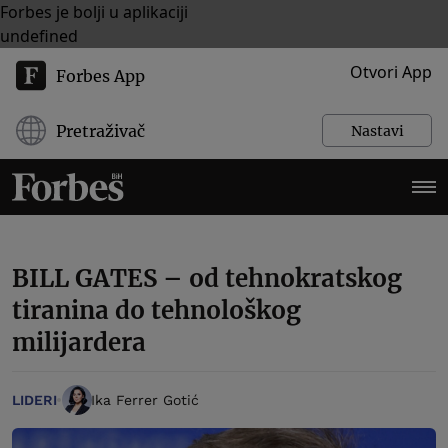
Forbes je bolji u aplikaciji
undefined
Otvori App
Forbes App
Pretraživač
Nastavi
BILL GATES – od tehnokratskog
tiranina do tehnološkog
milijardera
LIDERI
Ika Ferrer Gotić