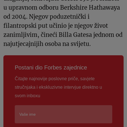
u upravnom odboru Berkshire Hathawaya
od 2004. Njegov poduzetnički i
filantropski put učinio je njegov život
zanimljivim, čineći Billa Gatesa jednom od
najutjecajnijih osoba na svijetu.
Postani dio Forbes zajednice
Čitajte najnovije poslovne priče, savjete
stručnjaka i ekskluzivne intervjue direktno u
svom inboxu