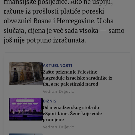
finansijske posljedice. Ako ne uspiju,
račune iz prošlosti platiće poreski
obveznici Bosne i Hercegovine. U oba
slučaja, cijena je već sada visoka — samo
još nije potpuno izračunata.
AKTUELNOSTI
Zašto priznanje Palestine
nagrađuje izraelske saradnike iz
PA, a ne palestinski narod
Vedran Drljević
BIZNIS
Od menadžerskog stola do
eSport bine: Žene koje vode
promjene
Vedran Drljević