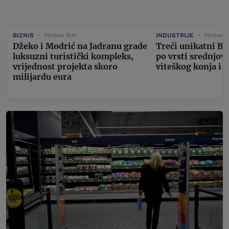
BIZNIS
Forbes BiH
INDUSTRIJE
Forbes 
Džeko i Modrić na Jadranu grade
Treći unikatni Bu
luksuzni turistički kompleks,
po vrsti srednjov
vrijednost projekta skoro
viteškog konja i 
milijardu eura