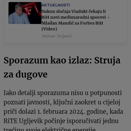
AKTUELNOSTI
Nakon slučaja Viadukt čekaju li
BiH novi međunarodni sporovi –
Mlađan Mandić za Forbes BiH
(Video)
Vedran Drljević
Sporazum kao izlaz: Struja
za dugove
Iako detalji sporazuma nisu u potpunosti
poznati javnosti, ključni zaokret u cijeloj
priči dolazi 1. februara 2024. godine, kada
RiTE Ugljevik počinje isporučivati jednu
trećinu svoje električne energije