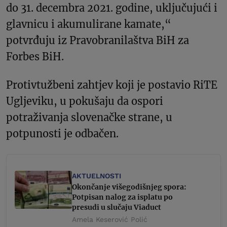
do 31. decembra 2021. godine, uključujući i
glavnicu i akumulirane kamate,“
potvrđuju iz Pravobranilaštva BiH za
Forbes BiH.
Protivtužbeni zahtjev koji je postavio RiTE
Ugljeviku, u pokušaju da ospori
potraživanja slovenačke strane, u
potpunosti je odbačen.
AKTUELNOSTI
Okončanje višegodišnjeg spora:
Potpisan nalog za isplatu po
presudi u slučaju Viaduct
Amela Keserović Polić