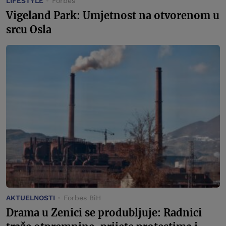
LIFESTYLE
Forbes
Vigeland Park: Umjetnost na otvorenom u
srcu Osla
AKTUELNOSTI
Forbes BiH
Drama u Zenici se produbljuje: Radnici