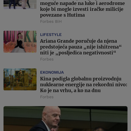
moguće napade na luke i aerodrome
koje bi mogle izvesti iračke milicije
povezane s Hutima
Forbes BiH
LIFESTYLE
Ariana Grande poručuje da njena
predstojeća pauza „nije ishitrena“
niti je „posljedica negativnosti“
Forbes
EKONOMIJA
Kina podigla globalnu proizvodnju
nuklearne energije na rekordni nivo:
Ko je na vrhu, a ko na dnu
Forbes