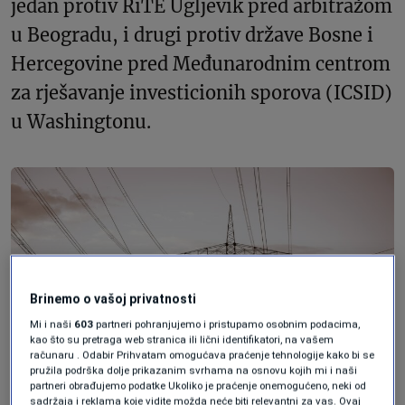
jedan protiv RiTE Ugljevik pred arbitražom
u Beogradu, i drugi protiv države Bosne i
Hercegovine pred Međunarodnim centrom
za rješavanje investicionih sporova (ICSID)
u Washingtonu.
Brinemo o vašoj privatnosti
Mi i naši
603
partneri pohranjujemo i pristupamo osobnim podacima,
kao što su pretraga web stranica ili lični identifikatori, na vašem
računaru . Odabir Prihvatam omogućava praćenje tehnologije kako bi se
pružila podrška dolje prikazanim svrhama na osnovu kojih mi i naši
partneri obrađujemo podatke Ukoliko je praćenje onemogućeno, neki od
sadržaja i reklama koje vidite možda neće biti relevantni za vas. Ovaj