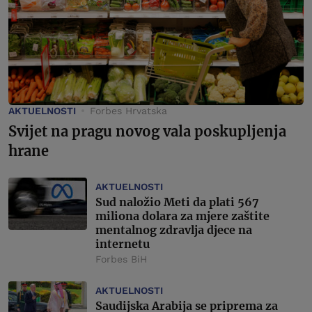
AKTUELNOSTI
Forbes Hrvatska
Svijet na pragu novog vala poskupljenja
hrane
AKTUELNOSTI
Sud naložio Meti da plati 567
miliona dolara za mjere zaštite
mentalnog zdravlja djece na
internetu
Forbes BiH
AKTUELNOSTI
Saudijska Arabija se priprema za