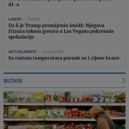
AI-a
LIDERI
Forbes
Da li je Trump promijenio imidž: Njegova
frizura tokom govora u Las Vegasu pokrenula
spekulacije
AKTUELNOSTI
Forbes BiH
Sa rastom temperatura porasle su i cijene hrane
BIZNIS