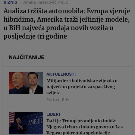
BIZNIS
Amela Keserović Polić
Analiza tržišta automobila: Evropa vjeruje
hibridima, Amerika traži jeftinije modele,
u BiH najveća prodaja novih vozila u
posljednje tri godine
NAJČITANIJE
AKTUELNOSTI
Milijarder i holivudska zvijezda u
najvećem projektu za spas živog
svijeta
Forbes BiH
LIDERI
Da li je Trump promijenio imidž:
Njegova frizura tokom govora u Las
Vegasu pokrenula spekulacije