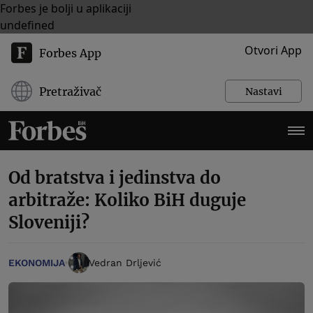
Forbes je bolji u aplikaciji
undefined
Otvori App
Forbes App
Pretraživač
Nastavi
Od bratstva i jedinstva do
arbitraže: Koliko BiH duguje
Sloveniji?
EKONOMIJA
Vedran Drljević