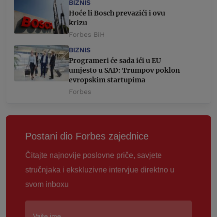
BIZNIS
Hoće li Bosch prevazići i ovu
krizu
Forbes BiH
BIZNIS
Programeri će sada ići u EU
umjesto u SAD: Trumpov poklon
evropskim startupima
Forbes
Postani dio Forbes zajednice
Čitajte najnovije poslovne priče, savjete
stručnjaka i ekskluzivne intervjue direktno u
svom inboxu