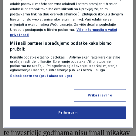
odabir postavki možete ponovno odabrati i pritom promijeniti trenutni
odabir ili pristanak tako što ćete kliknuti na Upravljaj željenim
Pixabay
postavkama link na dnu ove web stranice [ili plutajuću ikonu u donjem
lijevom dijelu web stranice, ako je primjenjivo]. Vaš odabir će se
mijenjati u okviru našeg Wеб локација. Za više detalja, pogledajte
Dvostruka arbitraža —
Uredbu o postupanju s ličnim podacima.
Više informacija o vašoj
privatnosti
jedna činjenica
Mi i naši partneri obrađujemo podatke kako bismo
pružali:
Koristite podatke o tačnoj geolokaciji. Aktivno skenirajte karakteristike
uređaja radi identifikacije. Spremanje podataka i/ili pristupanje
U oba postupka, EGS je tražio gotovo
podacima na uređaju. Prilagođeno oglašavanje i sadržaj, mjerenje
oglašavanja i sadržaja, istraživanje publike i razvoj usluga.
identičnu stvar: naknadu za neisporučenu
Spisak partnera (pružalaca usluga)
električnu energiju, povrat uloženih
sredstava, te kamate za korištenje te
Prikaži svrhe
investicije. Iako su predmeti vođeni
odvojeno, temelje se na istoj činjenici – da
Prihvatam
su slovenački novci gradili Ugljevik, a da iz
te investicije godinama nisu imali nikakav