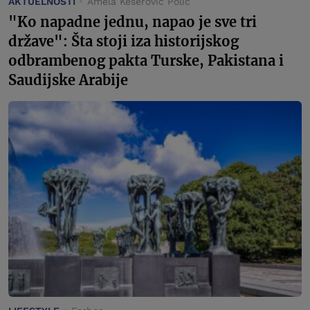
AKTUELNOSTI
Amela Keserović Polić
"Ko napadne jednu, napao je sve tri
države": Šta stoji iza historijskog
odbrambenog pakta Turske, Pakistana i
Saudijske Arabije