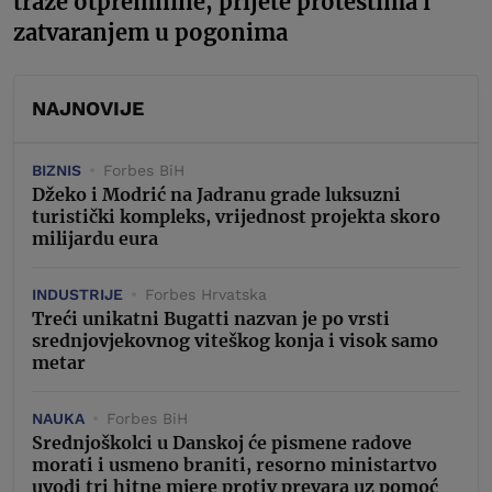
traže otpremnine, prijete protestima i
zatvaranjem u pogonima
NAJNOVIJE
BIZNIS
Forbes BiH
Džeko i Modrić na Jadranu grade luksuzni
turistički kompleks, vrijednost projekta skoro
milijardu eura
INDUSTRIJE
Forbes Hrvatska
Treći unikatni Bugatti nazvan je po vrsti
srednjovjekovnog viteškog konja i visok samo
metar
NAUKA
Forbes BiH
Srednjoškolci u Danskoj će pismene radove
morati i usmeno braniti, resorno ministartvo
uvodi tri hitne mjere protiv prevara uz pomoć