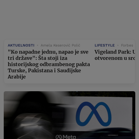
AKTUELNOSTI
Amela Keserović Polić
LIFESTYLE
Forbes
"Ko napadne jednu, napao je sve
Vigeland Park: U
tri države": Šta stoji iza
otvorenom u srcu
historijskog odbrambenog pakta
Turske, Pakistana i Saudijske
Arabije