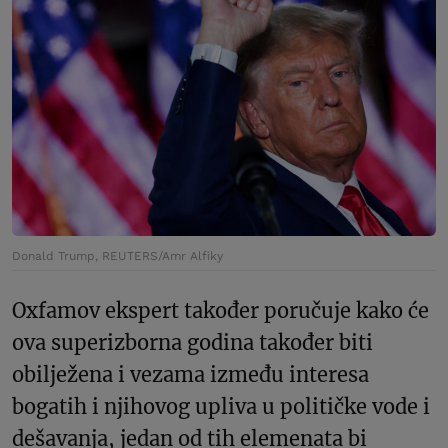
Donald Trump, REUTERS/Amr Alfiky
Oxfamov ekspert također poručuje kako će
ova superizborna godina također biti
obilježena i vezama između interesa
bogatih i njihovog upliva u političke vode i
dešavanja, jedan od tih elemenata bi