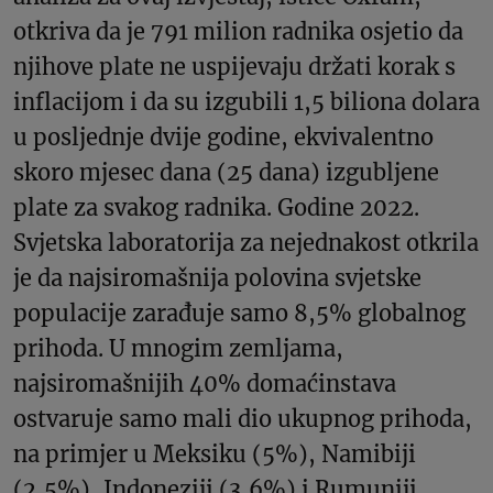
otkriva da je 791 milion radnika osjetio da
njihove plate ne uspijevaju držati korak s
inflacijom i da su izgubili 1,5 biliona dolara
u posljednje dvije godine, ekvivalentno
skoro mjesec dana (25 dana) izgubljene
plate za svakog radnika. Godine 2022.
Svjetska laboratorija za nejednakost otkrila
je da najsiromašnija polovina svjetske
populacije zarađuje samo 8,5% globalnog
prihoda. U mnogim zemljama,
najsiromašnijih 40% domaćinstava
ostvaruje samo mali dio ukupnog prihoda,
na primjer u Meksiku (5%), Namibiji
(2,5%), Indoneziji (3,6%) i Rumuniji