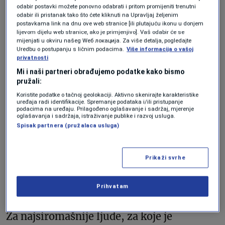
“Jeff Bezos je jedan od najbogatijih ljudi na
odabir postavki možete ponovno odabrati i pritom promijeniti trenutni
odabir ili pristanak tako što ćete kliknuti na Upravljaj željenim
svijetu. Njegovo bogatstvo od 167,4
postavkama link na dnu ove web stranice [ili plutajuću ikonu u donjem
lijevom dijelu web stranice, ako je primjenjivo]. Vaš odabir će se
milijarde dolara povećalo se za 32,7
mijenjati u okviru našeg Wеб локација. Za više detalja, pogledajte
Uredbu o postupanju s ličnim podacima.
Više informacija o vašoj
milijardi dolara od 2020. Bezos je odletio u
privatnosti
svemir za 5,5 milijardi dolara i zahvalio
Mi i naši partneri obrađujemo podatke kako bismo
pružali:
radnicima Amazona što su to omogućili.
Koristite podatke o tačnoj geolokaciji. Aktivno skenirajte karakteristike
Amazon ima historiju nastojanja da
uređaja radi identifikacije. Spremanje podataka i/ili pristupanje
podacima na uređaju. Prilagođeno oglašavanje i sadržaj, mjerenje
oglašavanja i sadržaja, istraživanje publike i razvoj usluga.
spriječi sindikalizaciju radnika. Za većinu
Spisak partnera (pružalaca usluga)
ljudi širom svijeta početak ove decenije bio
je nevjerovatno težak.
Prikaži svrhe
U vrijeme pisanja ovog teksta, 4,8 milijardi
Prihvatam
ljudi je siromašnije nego što je bilo 2019.
Za najsiromašnije ljude, za koje je