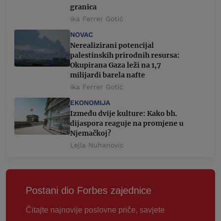
granica
Ika Ferrer Gotić
NOVAC
Nerealizirani potencijal
palestinskih prirodnih resursa:
Okupirana Gaza leži na 1,7
milijardi barela nafte
Ika Ferrer Gotić
EKONOMIJA
Između dvije kulture: Kako bh.
dijaspora reaguje na promjene u
Njemačkoj?
Lejla Nuhanovic
Postani dio Forbes zajednice
Čitajte najnovije poslovne priče, savjete