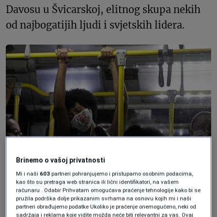
Davosu u Švicarskoj, elitnog skupa nekih
od najbogatijih ljudi i svjetskih lidera.
Brinemo o vašoj privatnosti
Mi i naši
603
partneri pohranjujemo i pristupamo osobnim podacima,
kao što su pretraga web stranica ili lični identifikatori, na vašem
računaru . Odabir Prihvatam omogućava praćenje tehnologije kako bi se
REUTERS/Ricardo Moraes
pružila podrška dolje prikazanim svrhama na osnovu kojih mi i naši
partneri obrađujemo podatke Ukoliko je praćenje onemogućeno, neki od
sadržaja i reklama koje vidite možda neće biti relevantni za vas. Ovaj