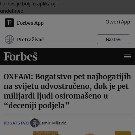
Forbes je bolji u aplikaciji
undefined
Otvori App
Forbes App
Pretraživač
Nastavi
OXFAM: Bogatstvo pet najbogatijih
na svijetu udvostručeno, dok je pet
milijardi ljudi osiromašeno u
“deceniji podjela”
BOGATSTVO
Esmir Milavić