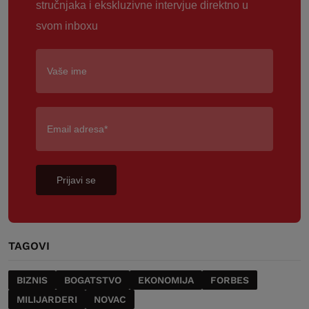
stručnjaka i ekskluzivne intervjue direktno u
svom inboxu
Prijavi se
TAGOVI
BIZNIS
BOGATSTVO
EKONOMIJA
FORBES
MILIJARDERI
NOVAC