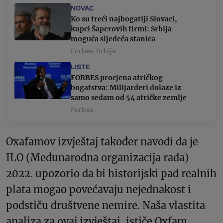
NOVAC
Ko su treći najbogatiji Slovaci,
kupci Šaperovih firmi: Srbija
moguća sljedeća stanica
Forbes Srbija
LISTE
FORBES procjena afričkog
bogatstva: Milijarderi dolaze iz
samo sedam od 54 afričke zemlje
Forbes
Oxafamov izvještaj također navodi da je
ILO (Međunarodna organizacija rada)
2022. upozorio da bi historijski pad realnih
plata mogao povećavaju nejednakost i
podstiču društvene nemire. Naša vlastita
analiza za ovaj izvještaj, ističe Oxfam,