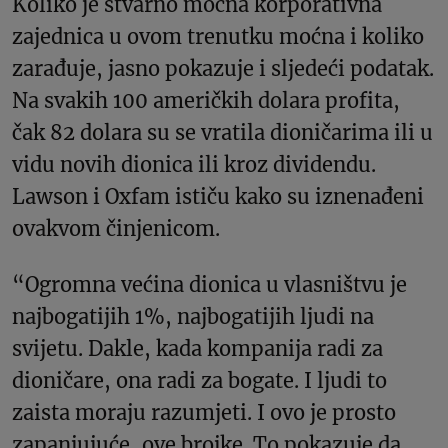
Koliko je stvarno moćna korporativna
zajednica u ovom trenutku moćna i koliko
zarađuje, jasno pokazuje i sljedeći podatak.
Na svakih 100 američkih dolara profita,
čak 82 dolara su se vratila dioničarima ili u
vidu novih dionica ili kroz dividendu.
Lawson i Oxfam ističu kako su iznenađeni
ovakvom činjenicom.
“Ogromna većina dionica u vlasništvu je
najbogatijih 1%, najbogatijih ljudi na
svijetu. Dakle, kada kompanija radi za
dioničare, ona radi za bogate. I ljudi to
zaista moraju razumjeti. I ovo je prosto
zapanjujuće, ove brojke. To pokazuje da,