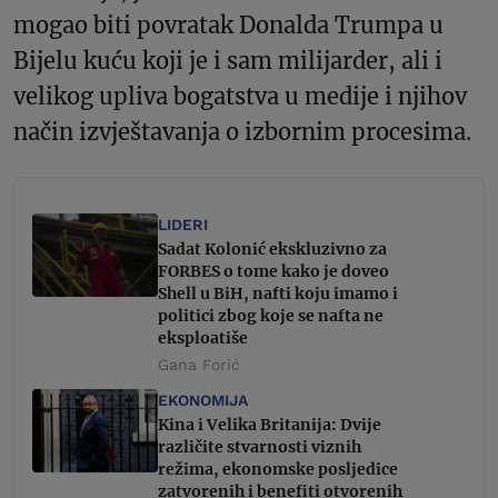
mogao biti povratak Donalda Trumpa u
Bijelu kuću koji je i sam milijarder, ali i
velikog upliva bogatstva u medije i njihov
način izvještavanja o izbornim procesima.
LIDERI
Sadat Kolonić ekskluzivno za
FORBES o tome kako je doveo
Shell u BiH, nafti koju imamo i
politici zbog koje se nafta ne
eksploatiše
Gana Forić
EKONOMIJA
Kina i Velika Britanija: Dvije
različite stvarnosti viznih
režima, ekonomske posljedice
zatvorenih i benefiti otvorenih