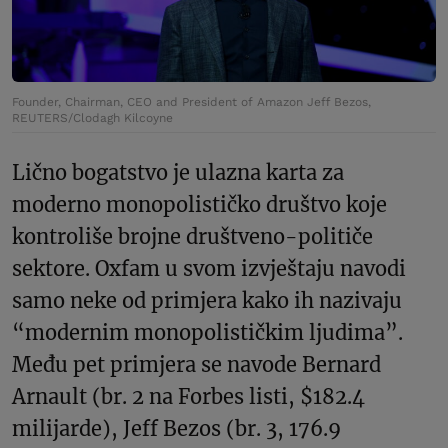
Founder, Chairman, CEO and President of Amazon Jeff Bezos,
REUTERS/Clodagh Kilcoyne
Lično bogatstvo je ulazna karta za
moderno monopolističko društvo koje
kontroliše brojne društveno-političe
sektore. Oxfam u svom izvještaju navodi
samo neke od primjera kako ih nazivaju
“modernim monopolističkim ljudima”.
Među pet primjera se navode Bernard
Arnault (br. 2 na Forbes listi, $182.4
milijarde), Jeff Bezos (br. 3, 176.9