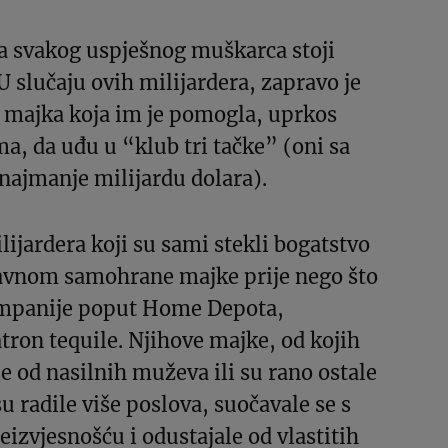
za svakog uspješnog muškarca stoji
U slučaju ovih milijardera, zapravo je
a majka koja im je pomogla, uprkos
, da uđu u “klub tri tačke” (oni sa
najmanje milijardu dolara).
ijardera koji su sami stekli bogatstvo
lavnom samohrane majke prije nego što
ompanije poput Home Depota,
ron tequile. Njihove majke, od kojih
e od nasilnih muževa ili su rano ostale
u radile više poslova, suočavale se s
zvjesnošću i odustajale od vlastitih