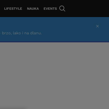
LIFESTYLE
NAUKA
EVENTS
×
– brzo, lako i na dlanu.