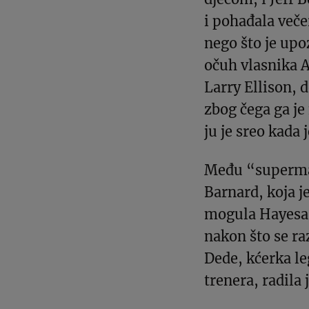
i pohađala večer
nego što je upo
očuh vlasnika A
Larry Ellison, 
zbog čega ga j
ju je sreo kada
Među “superma
Barnard, koja j
mogula Hayesa 
nakon što se ra
Dede, kćerka l
trenera, radila 