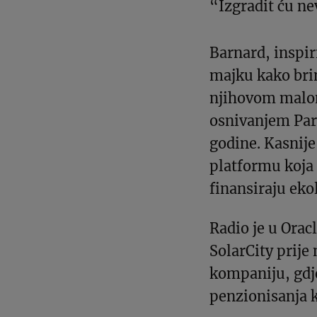
“Izgradit ću n
Barnard, inspir
majku kako bri
njihovom malom
osnivanjem Pa
godine. Kasnije
platformu koja
finansiraju eko
Radio je u Orac
SolarCity prije 
kompaniju, gdje
penzionisanja 