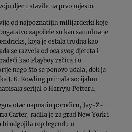
voju djecu stavile na prvo mjesto.
ije od najpoznatijih milijarderki koje
 bogatstvo započele su kao samohrane
ndricks, koja je ostala trudna kao
ada se razvela od oca svog djeteta i
 radeći kao Playboy zečica i u
ije nego što se ponovo udala, dok je
a J. K. Rowling primala socijalnu
apisala serijal o Harryju Potteru.
egov otac napustio porodicu, Jay-Z-
ia Carter, radila je za grad New York i
bi odgojila rep legendu u