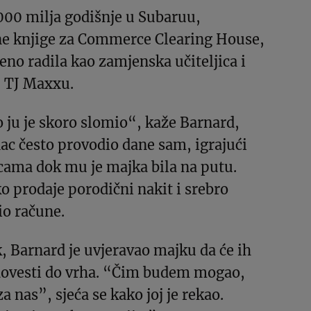
.000 milja godišnje u Subaruu,
ne knjige za Commerce Clearing House,
eno radila kao zamjenska učiteljica i
 TJ Maxxu.
o ju je skoro slomio“, kaže Barnard,
inac često provodio dane sam, igrajući
cama dok mu je majka bila na putu.
ko prodaje porodični nakit i srebro
io račune.
k, Barnard je uvjeravao majku da će ih
dovesti do vrha. “Čim budem mogao,
a nas”, sjeća se kako joj je rekao.