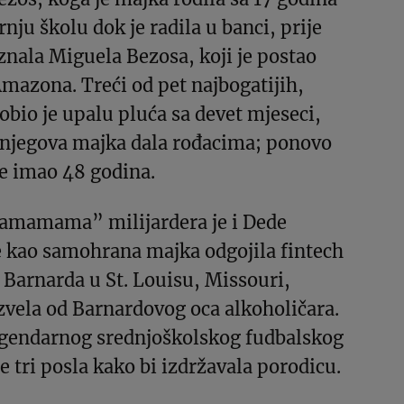
nju školu dok je radila u banci, prije
znala Miguela Bezosa, koji je postao
mazona. Treći od pet najbogatijih,
dobio je upalu pluća sa devet mjeseci,
e njegova majka dala rođacima; ponovo
 je imao 48 godina.
mamama” milijardera je i Dede
e kao samohrana majka odgojila fintech
Barnarda u St. Louisu, Missouri,
zvela od Barnardovog oca alkoholičara.
egendarnog srednjoškolskog fudbalskog
je tri posla kako bi izdržavala porodicu.