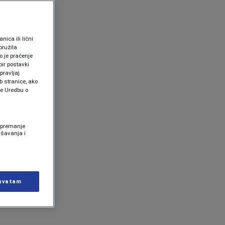
ica ili lični
pružila
 je praćenje
ir postavki
pravljaj
b stranice, ako
te Uredbu o
 Spremanje
ašavanja i
hvatam