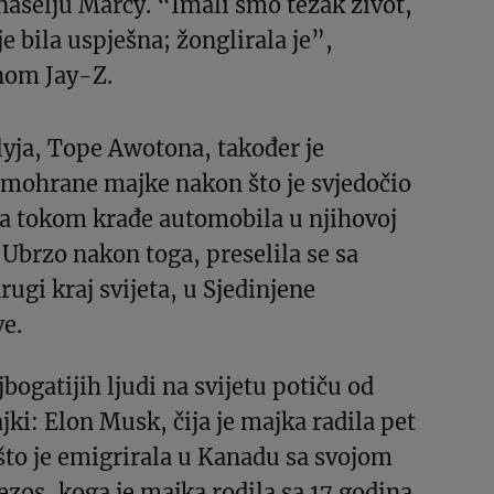
aselju Marcy. “Imali smo težak život,
e bila uspješna; žonglirala je”,
dnom Jay-Z.
lyja, Tope Awotona, također je
amohrane majke nakon što je svjedočio
ca tokom krađe automobila u njihovoj
. Ubrzo nakon toga, preselila se sa
ugi kraj svijeta, u Sjedinjene
e.
bogatijih ljudi na svijetu potiču od
i: Elon Musk, čija je majka radila pet
što je emigrirala u Kanadu sa svojom
Bezos, koga je majka rodila sa 17 godina