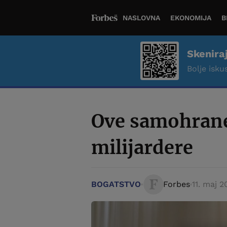
NASLOVNA
EKONOMIJA
B
Skenira
Bolje iskus
Ove samohrane
milijardere
BOGATSTVO
Forbes
11. maj 2