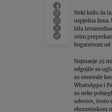
Neki kažu da i
uspješna žena. 
bila izvanredn
svim preprekama
bogatstvom od 
Najmanje 25 mil
odgojile su ug
su osnovale k
WhatsAppa i Pat
su neke pobjegl
udovice, često s
ekonomskom nei