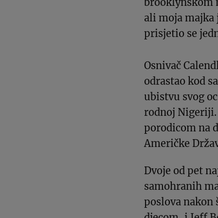
brooklynskom n
ali moja majka j
prisjetio se je
Osnivač Calend
odrastao kod s
ubistvu svog o
rodnoj Nigeriji
porodicom na dr
Američke Držav
Dvoje od pet naj
samohranih majk
poslova nakon 
djecom, i Jeff 