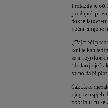
Prelazila je 60
prodajući prav
dok je istovrem
noćne smjene u
„Taj treći posa
koji je kao jed
se s Lego kocki
Gledao ju je ka
samo da bi plat
Čak i kao dječa
njegov uspjeh 
pobrinut ću se z