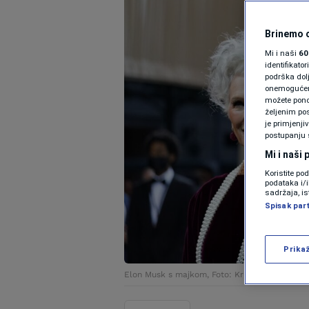
Brinemo o
Mi i naši
60
identifikat
podrška dol
onemogućeno,
možete ponov
željenim pos
je primjenji
postupanju 
Mi i naši
Koristite po
podataka i/
sadržaja, is
Spisak par
Prika
Elon Musk s majkom, Foto: Kristin Callahan / 