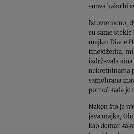
snova kako bi s
Istovremeno, dv
su same stekle
majke: Diane He
tinejdžerka, ml
izdržavala sina
nekretninama pr
samohrana majk
pomoć kada je n
Nakon što je nj
jeva majka, Glor
kao domar kako 