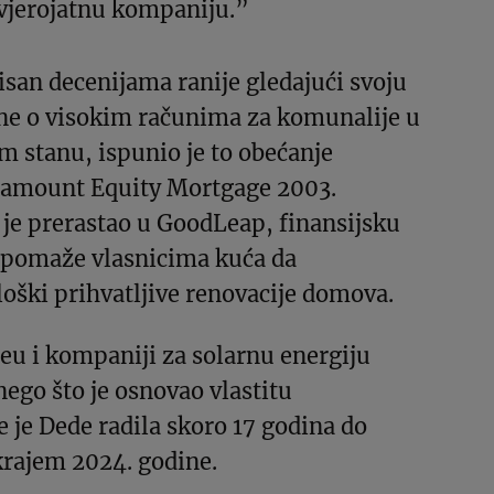
evjerojatnu kompaniju.”
isan decenijama ranije gledajući svoju
ne o visokim računima za komunalije u
 stanu, ispunio je to obećanje
ramount Equity Mortgage 2003.
 je prerastao u GoodLeap, finansijsku
 pomaže vlasnicima kuća da
loški prihvatljive renovacije domova.
leu i kompaniji za solarnu energiju
nego što je osnovao vlastitu
 je Dede radila skoro 17 godina do
krajem 2024. godine.