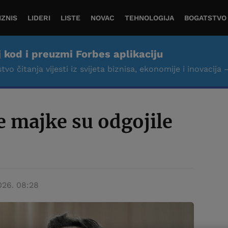
IZNIS
LIDERI
LISTE
NOVAC
TEHNOLOGIJA
BOGATSTVO
j kod i preuzmi Forbes aplikaciju
tvo čitanja vijesti iz svijeta biznisa, ekonomije i inovacija 
 majke su odgojile
026. 08:28