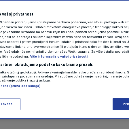
 vašoj privatnosti
3
partneri pohranjujemo i pristupamo osobnim podacima, kao što su pretraga web stran
ori, na vašem računaru . Odabir Prihvatam omogućava praćenje tehnologije kako bi se 
je prikazanim svrhama na osnovu kojih mi i naši partneri obrađujemo podatke Ukoliko
 neki od sadržaja i reklama koje vidite možda neće biti relevantni za vas. Ovaj odab
no odabrati i pritom promijeniti trenutni odabir ili pristanak tako što ćete kliknuti na U
tavkama link na dnu ove web stranice [ili plutajuću ikonu u donjem lijevom dijelu we
vo]. Vaš odabir će se mijenjati u okviru našeg Wеб локација. Za više detalja, pogledaj
s ličnim podacima.
Više informacija o vašoj privatnosti
 partneri obrađujemo podatke kako bismo pružali:
datke o tačnoj geolokaciji. Aktivno skenirajte karakteristike uređaja radi identifikacije.
ili pristupanje podacima na uređaju. Prilagođeno oglašavanje i sadržaj, mjerenje ogl
traživanje publike i razvoj usluga.
tnera (pružalaca usluga)
ži svrhe
Pri
Shutterstock Editorial / Profimedia