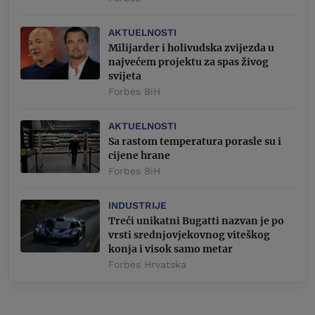
AKTUELNOSTI
Milijarder i holivudska zvijezda u
najvećem projektu za spas živog
svijeta
Forbes BiH
AKTUELNOSTI
Sa rastom temperatura porasle su i
cijene hrane
Forbes BiH
INDUSTRIJE
Treći unikatni Bugatti nazvan je po
vrsti srednjovjekovnog viteškog
konja i visok samo metar
Forbes Hrvatska