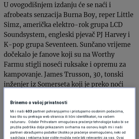
U ovogodišnjem izdanju će se naći i
afrobeats senzacija Burna Boy, reper Little
Simz, američka elektro-rok grupa LCD
Soundsystem, engleski pjevač PJ Harvey i
K-pop grupa Seventeen. Sunčano vrijeme
dočekalo je fanove koji su na Worthy
Farmu stigli noseći ruksake i opremu za
kampovanje. James Trusson, 30, tonski
inženjer iz Somerseta koji je preko noći
stajao u redu da bude jedan od prvih koji će
Brinemo o vašoj privatnosti
doći, rekao je da dolazi u Glastonbury već
Mi i naši
603
partneri pohranjujemo i pristupamo osobnim podacima,
11 godina.
kao što su pretraga web stranica ili lični identifikatori, na vašem
računaru . Odabir Prihvatam omogućava praćenje tehnologije kako bi se
pružila podrška dolje prikazanim svrhama na osnovu kojih mi i naši
partneri obrađujemo podatke Ukoliko je praćenje onemogućeno, neki od
“To je ta magija koju jednostavno nemate
sadržaja i reklama koje vidite možda neće biti relevantni za vas. Ovaj