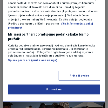
ni na jednom drugom festivalu”, rekao je.
odabir postavki možete ponovno odabrati i pritom promijeniti trenutni
odabir ili pristanak tako što ćete kliknuti na Upravljaj željenim
“Zaista nema boljeg osjećaja. Magičan
postavkama link na dnu ove web stranice [ili plutajuću ikonu u donjem
lijevom dijelu web stranice, ako je primjenjivo]. Vaš odabir će se
je.”Od milja poznat kao Glasto, festival je
mijenjati u okviru našeg Wеб локација. Za više detalja, pogledajte
Uredbu o postupanju s ličnim podacima.
Više informacija o vašoj
pokrenuo farmer mlijeka Michael Eavis
privatnosti
1970. godine, a umjetnici su nastupali pred
Mi i naši partneri obrađujemo podatke kako bismo
pružali:
1.500 ljudi koji su kupili ulaznice od 1
Koristite podatke o tačnoj geolokaciji. Aktivno skenirajte karakteristike
uređaja radi identifikacije. Spremanje podataka i/ili pristupanje
funte koje su uključivale besplatno mlijeko
podacima na uređaju. Prilagođeno oglašavanje i sadržaj, mjerenje
oglašavanja i sadržaja, istraživanje publike i razvoj usluga.
sa farme. Više od 50 godina i sa svojim
Spisak partnera (pružalaca usluga)
trenutnim kapacitetom od preko 200.000
ljudi, lokacija postaje šareni i ponekad
Prikaži svrhe
blatnjavi mali grad šatora na pet dana
skoro svakog juna.
Prihvatam