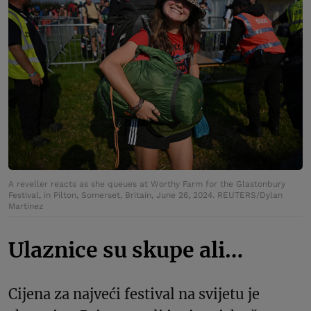
A reveller reacts as she queues at Worthy Farm for the Glastonbury
Festival, in Pilton, Somerset, Britain, June 26, 2024. REUTERS/Dylan
Martinez
Ulaznice su skupe ali…
Cijena za najveći festival na svijetu je