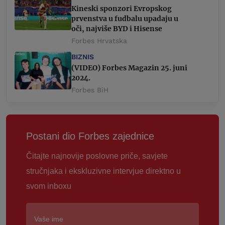
Kineski sponzori Evropskog
prvenstva u fudbalu upadaju u
oči, najviše BYD i Hisense
Forbes Hrvatska
BIZNIS
(VIDEO) Forbes Magazin 25. juni
2024.
Forbes BiH
Postani dio Forbes zajednice
Čitajte najnovije poslovne priče, savjete
stručnjaka i ekskluzivne intervjue direktno u
svom inboxu