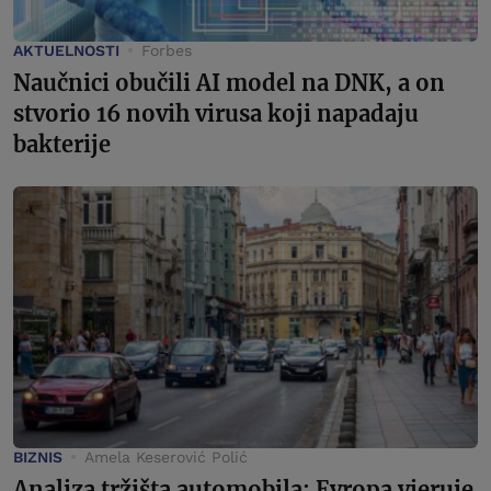
AKTUELNOSTI
Forbes
Naučnici obučili AI model na DNK, a on
stvorio 16 novih virusa koji napadaju
bakterije
BIZNIS
Amela Keserović Polić
Analiza tržišta automobila: Evropa vjeruje