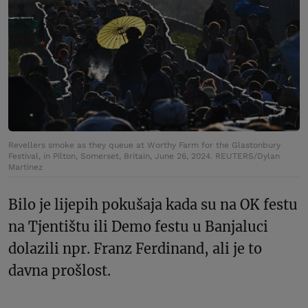
Revellers smoke as they queue at Worthy Farm for the Glastonbury
Festival, in Pilton, Somerset, Britain, June 26, 2024. REUTERS/Dylan
Martinez
Bilo je lijepih pokušaja kada su na OK festu
na Tjentištu ili Demo festu u Banjaluci
dolazili npr. Franz Ferdinand, ali je to
davna prošlost.