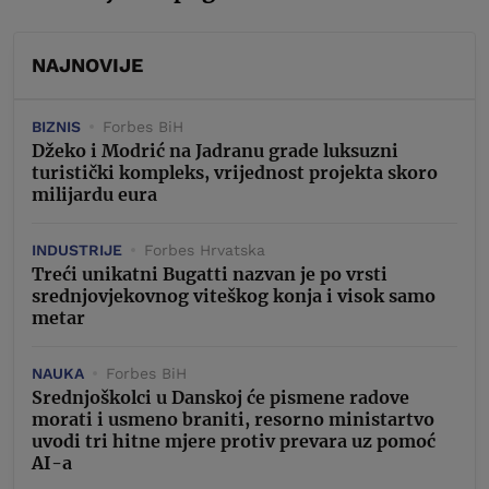
NAJNOVIJE
BIZNIS
Forbes BiH
Džeko i Modrić na Jadranu grade luksuzni
turistički kompleks, vrijednost projekta skoro
milijardu eura
INDUSTRIJE
Forbes Hrvatska
Treći unikatni Bugatti nazvan je po vrsti
srednjovjekovnog viteškog konja i visok samo
metar
NAUKA
Forbes BiH
Srednjoškolci u Danskoj će pismene radove
morati i usmeno braniti, resorno ministartvo
uvodi tri hitne mjere protiv prevara uz pomoć
AI-a