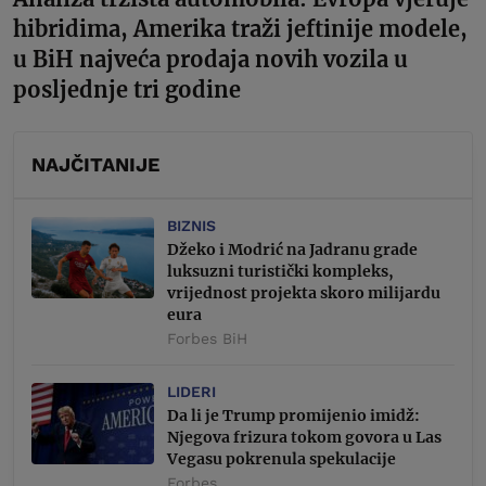
hibridima, Amerika traži jeftinije modele,
u BiH najveća prodaja novih vozila u
posljednje tri godine
NAJČITANIJE
BIZNIS
Džeko i Modrić na Jadranu grade
luksuzni turistički kompleks,
vrijednost projekta skoro milijardu
eura
Forbes BiH
LIDERI
Da li je Trump promijenio imidž:
Njegova frizura tokom govora u Las
Vegasu pokrenula spekulacije
Forbes