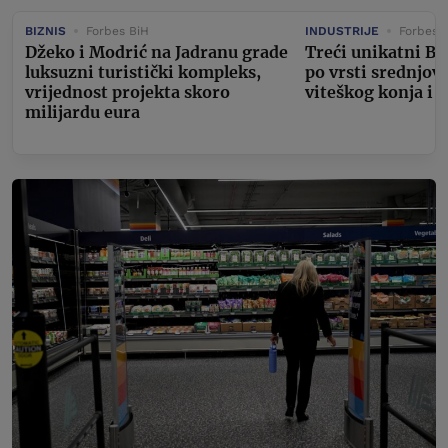
BIZNIS
Forbes BiH
INDUSTRIJE
Forbes 
Džeko i Modrić na Jadranu grade
Treći unikatni Bu
luksuzni turistički kompleks,
po vrsti srednjov
vrijednost projekta skoro
viteškog konja i 
milijardu eura