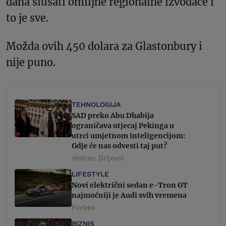
dana slušati omiljne regionalne izvođače i
to je sve.
Možda ovih 450 dolara za Glastonbury i
nije puno.
TEHNOLOGIJA
SAD preko Abu Dhabija
ograničava utjecaj Pekinga u
utrci umjetnom inteligencijom:
Gdje će nas odvesti taj put?
Vedran Drljević
LIFESTYLE
Novi električni sedan e-Tron GT
najmoćniji je Audi svih vremena
Forbes
BIZNIS