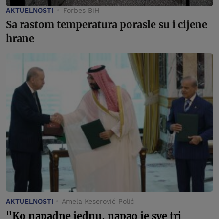
AKTUELNOSTI
Forbes BiH
Sa rastom temperatura porasle su i cijene
hrane
AKTUELNOSTI
Amela Keserović Polić
"Ko napadne jednu, napao je sve tri