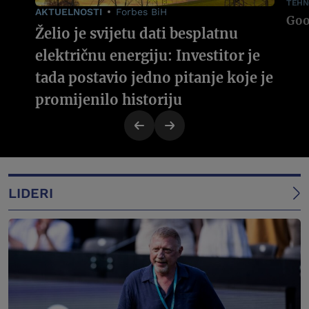
TEHN
AKTUELNOSTI
Forbes BiH
Želio je svijetu dati besplatnu
električnu energiju: Investitor je
tada postavio jedno pitanje koje je
promijenilo historiju
LIDERI