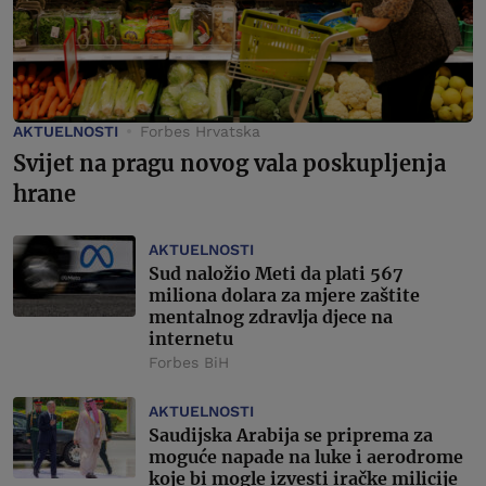
AKTUELNOSTI
Forbes Hrvatska
Svijet na pragu novog vala poskupljenja
hrane
AKTUELNOSTI
Sud naložio Meti da plati 567
miliona dolara za mjere zaštite
mentalnog zdravlja djece na
internetu
Forbes BiH
AKTUELNOSTI
Saudijska Arabija se priprema za
moguće napade na luke i aerodrome
koje bi mogle izvesti iračke milicije