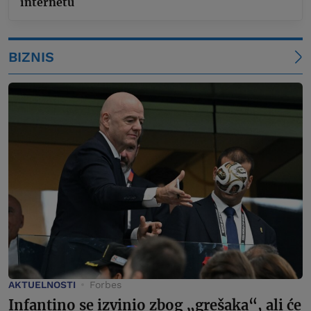
internetu
BIZNIS
AKTUELNOSTI
Forbes
Infantino se izvinio zbog „grešaka“, ali će