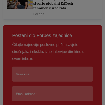
stvorio globalni EdTech
fenomen usred rata
Forbes
Postani dio Forbes zajednice
Čitajte najnovije poslovne priče, savjete
stručnjaka i ekskluzivne intervjue direktno u
svom inboxu