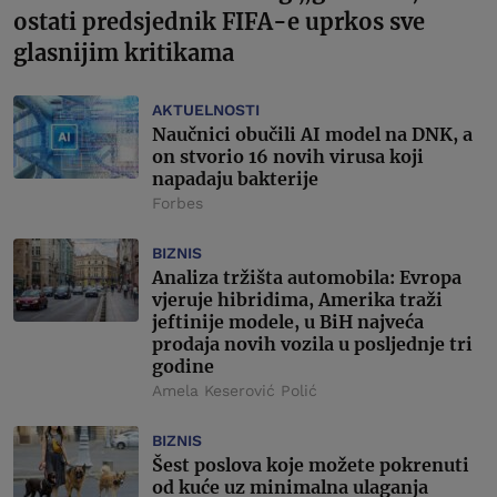
ostati predsjednik FIFA-e uprkos sve
glasnijim kritikama
AKTUELNOSTI
Naučnici obučili AI model na DNK, a
on stvorio 16 novih virusa koji
napadaju bakterije
Forbes
BIZNIS
Analiza tržišta automobila: Evropa
vjeruje hibridima, Amerika traži
jeftinije modele, u BiH najveća
prodaja novih vozila u posljednje tri
godine
Amela Keserović Polić
BIZNIS
Šest poslova koje možete pokrenuti
od kuće uz minimalna ulaganja