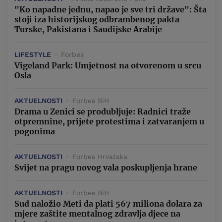
"Ko napadne jednu, napao je sve tri države": Šta
stoji iza historijskog odbrambenog pakta
Turske, Pakistana i Saudijske Arabije
LIFESTYLE
Forbes
Vigeland Park: Umjetnost na otvorenom u srcu
Osla
AKTUELNOSTI
Forbes BiH
Drama u Zenici se produbljuje: Radnici traže
otpremnine, prijete protestima i zatvaranjem u
pogonima
AKTUELNOSTI
Forbes Hrvatska
Svijet na pragu novog vala poskupljenja hrane
AKTUELNOSTI
Forbes BiH
Sud naložio Meti da plati 567 miliona dolara za
mjere zaštite mentalnog zdravlja djece na