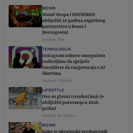
BIZNIS
Stanić Grupa i HEINEKEN
obilježili 30 godina uspješnog
partnerstva u Bosni i
Hercegovini
Forbes BiH
TEHNOLOGIJA
Instagram uskoro omogućava
roditeljima da spriječe
tinejdžere da razgovaraju s AI
likovima
Vedran Drljević
LIFESTYLE
Ovo su glavni trendovi koji će
obilježiti putovanja u 2026.
godini
Forbes Hrvatska
BIZNIS
Kako je ukrajinski preduzetnik