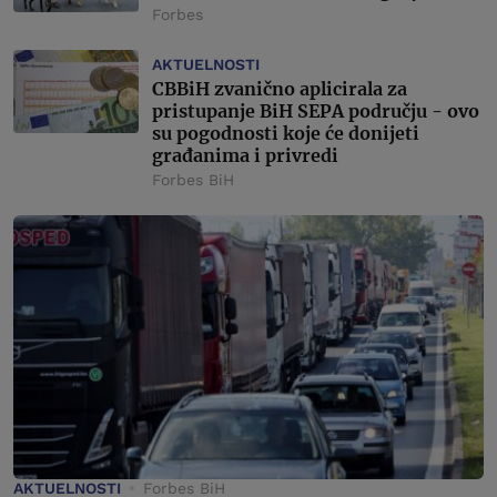
Forbes
AKTUELNOSTI
CBBiH zvanično aplicirala za
pristupanje BiH SEPA području - ovo
su pogodnosti koje će donijeti
građanima i privredi
Forbes BiH
AKTUELNOSTI
Forbes BiH