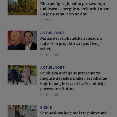
Kina podigla globalnu proizvodnju
nuklearne energije na rekordni nivo:
Ko je na vrhu, a ko na dnu
Forbes
AKTUELNOSTI
Milijarder i holivudska zvijezda u
najvećem projektu za spas živog
svijeta
Forbes BiH
AKTUELNOSTI
Saudijska Arabija se priprema za
moguće napade na luke i aerodrome
koje bi mogle izvesti iračke milicije
povezane s Hutima
Forbes BiH
BIZNIS
Šest poslova koje možete pokrenuti