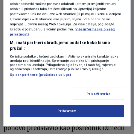
odabir postavki možete ponovno odabrati i pritom promijeniti trenutni
odabir ili pristanak tako što ćete kliknuti na Upravljaj željenim
Trumpov pokušaj ponovnog uspostavljanja
postavkama link na dnu ove web stranice [ili plutajuću ikonu u donjem
lijevom dijelu web stranice, ako je primjenjivo]. Vaš odabir će se
dijaloga s Putinom, strategija koja je
mijenjati u okviru našeg Wеб локација. Za više detalja, pogledajte
Uredbu o postupanju s ličnim podacima.
Više informacija o vašoj
prethodno frustrirala Zelenskog i neke
privatnosti
evropske saveznike, bacila je sjenu na
Mi i naši partneri obrađujemo podatke kako bismo
pružali:
inače srdačan sastanak dvojice lidera, koji
Koristite podatke o tačnoj geolokaciji. Aktivno skenirajte karakteristike
uređaja radi identifikacije. Spremanje podataka i/ili pristupanje
su razgovarali s novinarima prije
podacima na uređaju. Prilagođeno oglašavanje i sadržaj, mjerenje
oglašavanja i sadržaja, istraživanje publike i razvoj usluga.
privatnog ručka.
Spisak partnera (pružalaca usluga)
Dvojica predsjednika su se potom povukla
Prikaži svrhe
iza zatvorenih vrata, gdje su razgovarali i o
telefonskom razgovoru između Putina i
Prihvatam
Trumpa dan ranije, tokom kojeg se Trump
ponovo predstavio kao posrednik između