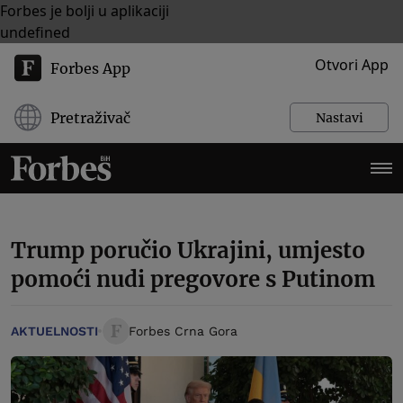
Forbes je bolji u aplikaciji
undefined
Otvori App
Forbes App
Pretraživač
Nastavi
Trump poručio Ukrajini, umjesto
pomoći nudi pregovore s Putinom
AKTUELNOSTI
Forbes Crna Gora