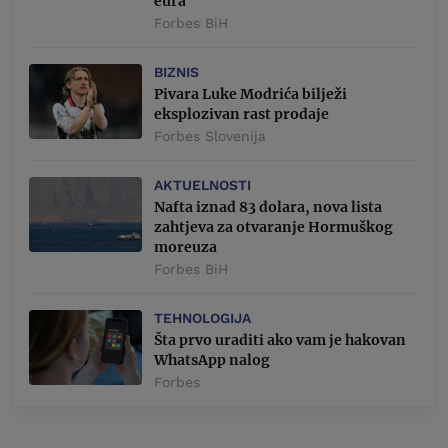
eura
Forbes BiH
BIZNIS
Pivara Luke Modrića bilježi
eksplozivan rast prodaje
Forbes Slovenija
AKTUELNOSTI
Nafta iznad 83 dolara, nova lista
zahtjeva za otvaranje Hormuškog
moreuza
Forbes BiH
TEHNOLOGIJA
Šta prvo uraditi ako vam je hakovan
WhatsApp nalog
Forbes