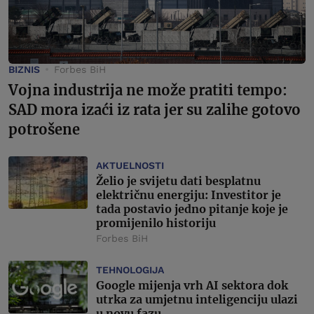
BIZNIS
Forbes BiH
Vojna industrija ne može pratiti tempo:
SAD mora izaći iz rata jer su zalihe gotovo
potrošene
AKTUELNOSTI
Želio je svijetu dati besplatnu
električnu energiju: Investitor je
tada postavio jedno pitanje koje je
promijenilo historiju
Forbes BiH
TEHNOLOGIJA
Google mijenja vrh AI sektora dok
utrka za umjetnu inteligenciju ulazi
u novu fazu