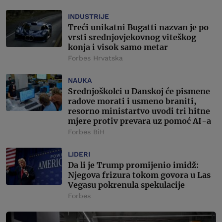
INDUSTRIJE
Treći unikatni Bugatti nazvan je po
vrsti srednjovjekovnog viteškog
konja i visok samo metar
Forbes Hrvatska
NAUKA
Srednjoškolci u Danskoj će pismene
radove morati i usmeno braniti,
resorno ministartvo uvodi tri hitne
mjere protiv prevara uz pomoć AI-a
Forbes BiH
LIDERI
Da li je Trump promijenio imidž:
Njegova frizura tokom govora u Las
Vegasu pokrenula spekulacije
Forbes