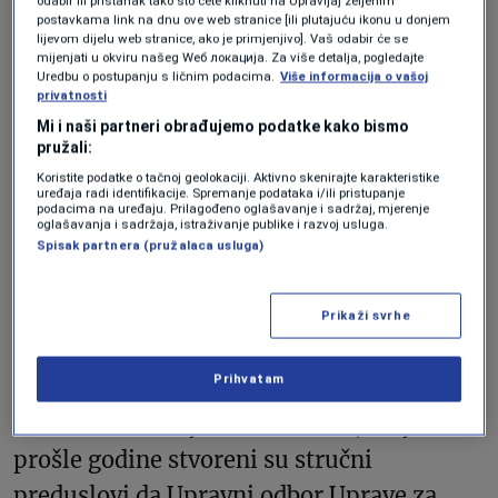
odabir ili pristanak tako što ćete kliknuti na Upravljaj željenim
postavkama link na dnu ove web stranice [ili plutajuću ikonu u donjem
lijevom dijelu web stranice, ako je primjenjivo]. Vaš odabir će se
mijenjati u okviru našeg Wеб локација. Za više detalja, pogledajte
Bosna i Hercegovina je prošle godine
Uredbu o postupanju s ličnim podacima.
Više informacija o vašoj
privatnosti
usvojila zakon koji omogućava povrat
Mi i naši partneri obrađujemo podatke kako bismo
PDV-a na kupovinu prve nekretnine.
pružali:
Usvajanjem zakona u Domu naroda
Koristite podatke o tačnoj geolokaciji. Aktivno skenirajte karakteristike
uređaja radi identifikacije. Spremanje podataka i/ili pristupanje
Parlamentarne skupštine BiH u aprilu
podacima na uređaju. Prilagođeno oglašavanje i sadržaj, mjerenje
oglašavanja i sadržaja, istraživanje publike i razvoj usluga.
završena je parlamentarna procedura,
Spisak partnera (pružalaca usluga)
međutim, njegovo formalno stupanje na
snagu, nije značilo i punu primjenu, jer je
Prikaži svrhe
nakon toga trebalo regulirati način povrata
Prihvatam
PDV-a. Kako je pojasnio Srđan Amidžić,
ministar finansija i trezora BiH, krajem
prošle godine stvoreni su stručni
preduslovi da Upravni odbor Uprave za