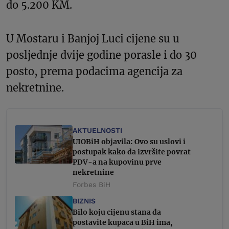
do 5.200 KM.
U Mostaru i Banjoj Luci cijene su u
posljednje dvije godine porasle i do 30
posto, prema podacima agencija za
nekretnine.
AKTUELNOSTI
UIOBiH objavila: Ovo su uslovi i
postupak kako da izvršite povrat
PDV-a na kupovinu prve
nekretnine
Forbes BiH
BIZNIS
Bilo koju cijenu stana da
postavite kupaca u BiH ima,