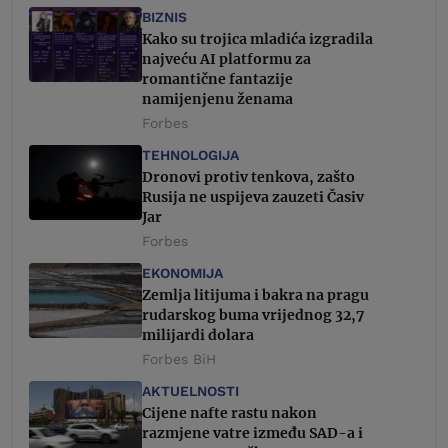
BIZNIS
Kako su trojica mladića izgradila
najveću AI platformu za
romantične fantazije
namijenjenu ženama
Forbes
TEHNOLOGIJA
Dronovi protiv tenkova, zašto
Rusija ne uspijeva zauzeti Časiv
Jar
Forbes
EKONOMIJA
Zemlja litijuma i bakra na pragu
rudarskog buma vrijednog 32,7
milijardi dolara
Forbes BiH
AKTUELNOSTI
Cijene nafte rastu nakon
razmjene vatre između SAD-a i