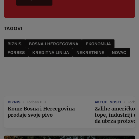
TAGOVI
BIZNIS
BOSNA I HERCEGOVINA
EKONOMIJA
FORBES
KREDITNA LINIJA
NEKRETNINE
NOVAC
BIZNIS
Forbes BiH
AKTUELNOSTI
Forbe
Kome Bosna i Hercegovina
Zalihe američkog
prodaje svoje pivo
tope, industriji d
da ubrza proizvo