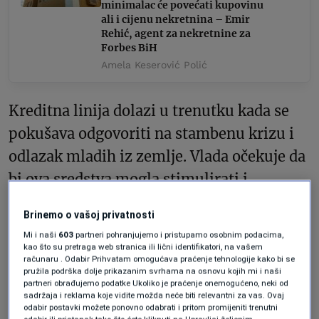
minimalac će povećati kupovinu
ali i cijenu nekretnina – Emir
Rehić, agent za nekretnine za
Forbes BiH
Amela Keserović Polić
Kreditna linija dolazi u trenutku kada se
pokušava odgovoriti na stambenu krizu i
odlazak mladih iz zemlje. Vlada očekuje da
bi ova sredstva mogla stimulirati i
građevinski sektor, kao i kreditnu
Brinemo o vašoj privatnosti
aktivnost. Union banka je 97,74% u
Mi i naši
603
partneri pohranjujemo i pristupamo osobnim podacima,
vlasništvu Vlade FBiH. Njena neto dobit u
kao što su pretraga web stranica ili lični identifikatori, na vašem
računaru . Odabir Prihvatam omogućava praćenje tehnologije kako bi se
2025. godini iznosila je 7,6 miliona
pružila podrška dolje prikazanim svrhama na osnovu kojih mi i naši
partneri obrađujemo podatke Ukoliko je praćenje onemogućeno, neki od
maraka, što je rast od 8,4% u odnosu na
sadržaja i reklama koje vidite možda neće biti relevantni za vas. Ovaj
odabir postavki možete ponovno odabrati i pritom promijeniti trenutni
godinu ranije.