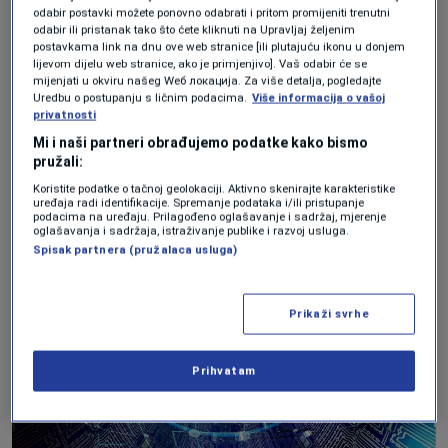
umjetne inteligencije po ankete i javni
odabir postavki možete ponovno odabrati i pritom promijeniti trenutni
odabir ili pristanak tako što ćete kliknuti na Upravljaj željenim
diskurs, malo njih očekuje da će Kongres
postavkama link na dnu ove web stranice [ili plutajuću ikonu u donjem
usvojiti zakon kojim će obuzdati AI
lijevom dijelu web stranice, ako je primjenjivo]. Vaš odabir će se
mijenjati u okviru našeg Wеб локација. Za više detalja, pogledajte
industriju tokom izborne godine koja
Uredbu o postupanju s ličnim podacima.
Više informacija o vašoj
privatnosti
izaziva podjele.
Mi i naši partneri obrađujemo podatke kako bismo
pružali:
Koristite podatke o tačnoj geolokaciji. Aktivno skenirajte karakteristike
uređaja radi identifikacije. Spremanje podataka i/ili pristupanje
podacima na uređaju. Prilagođeno oglašavanje i sadržaj, mjerenje
oglašavanja i sadržaja, istraživanje publike i razvoj usluga.
Spisak partnera (pružalaca usluga)
Prikaži svrhe
Prihvatam