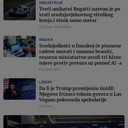
INDUSTRIJE
Treći unikatni Bugatti nazvan je po
vrsti srednjovjekovnog viteškog
konja i visok samo metar
Forbes Hrvatska
NAUKA
Srednjoškolci u Danskoj će pismene
radove morati i usmeno braniti,
resorno ministartvo uvodi tri hitne
mjere protiv prevara uz pomoć AI-a
Forbes BiH
LIDERI
Da li je Trump promijenio imidž:
Njegova frizura tokom govora u Las
Vegasu pokrenula spekulacije
Forbes