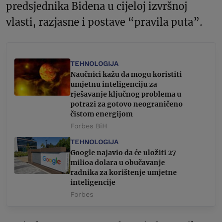
predsjednika Bidena u cijeloj izvršnoj
vlasti, razjasne i postave “pravila puta”.
TEHNOLOGIJA
Naučnici kažu da mogu koristiti
umjetnu inteligenciju za
rješavanje ključnog problema u
potrazi za gotovo neograničeno
čistom energijom
Forbes BiH
TEHNOLOGIJA
Google najavio da će uložiti 27
milioa dolara u obučavanje
radnika za korištenje umjetne
inteligencije
Forbes