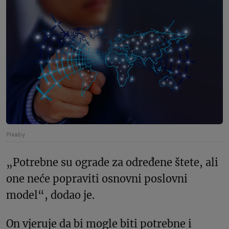
Pixaby
„Potrebne su ograde za određene štete, ali
one neće popraviti osnovni poslovni
model“, dodao je.
On vjeruje da bi mogle biti potrebne i