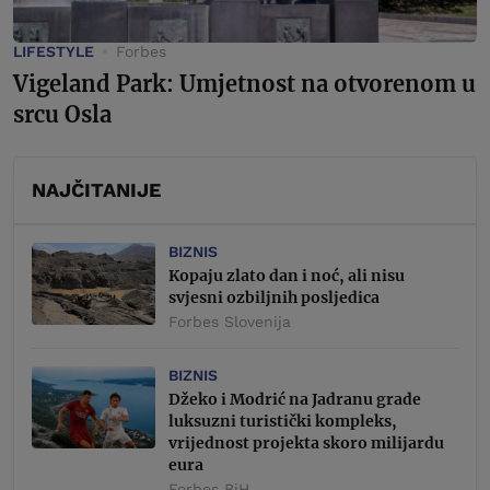
LIFESTYLE
Forbes
Vigeland Park: Umjetnost na otvorenom u
srcu Osla
NAJČITANIJE
BIZNIS
Kopaju zlato dan i noć, ali nisu
svjesni ozbiljnih posljedica
Forbes Slovenija
BIZNIS
Džeko i Modrić na Jadranu grade
luksuzni turistički kompleks,
vrijednost projekta skoro milijardu
eura
Forbes BiH