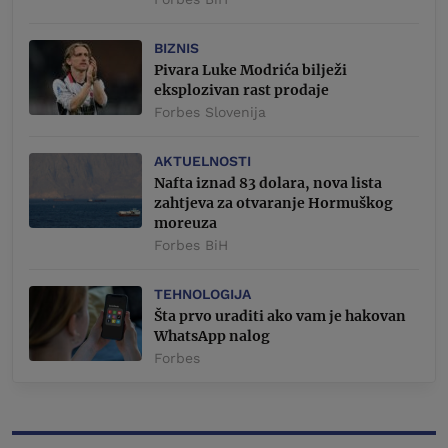
BIZNIS
Pivara Luke Modrića bilježi
eksplozivan rast prodaje
Forbes Slovenija
AKTUELNOSTI
Nafta iznad 83 dolara, nova lista
zahtjeva za otvaranje Hormuškog
moreuza
Forbes BiH
TEHNOLOGIJA
Šta prvo uraditi ako vam je hakovan
WhatsApp nalog
Forbes