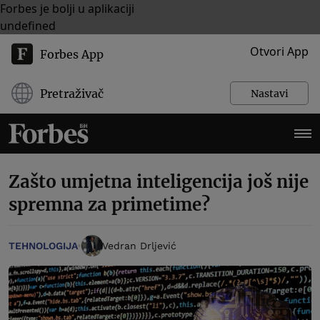
Forbes je bolji u aplikaciji
undefined
Otvori App
Forbes App
Pretraživač
Nastavi
Zašto umjetna inteligencija još nije
spremna za primetime?
TEHNOLOGIJA
Vedran Drljević