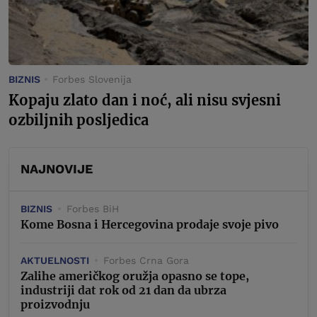
BIZNIS
Forbes Slovenija
Kopaju zlato dan i noć, ali nisu svjesni
ozbiljnih posljedica
NAJNOVIJE
BIZNIS
Forbes BiH
Kome Bosna i Hercegovina prodaje svoje pivo
AKTUELNOSTI
Forbes Crna Gora
Zalihe američkog oružja opasno se tope,
industriji dat rok od 21 dan da ubrza
proizvodnju