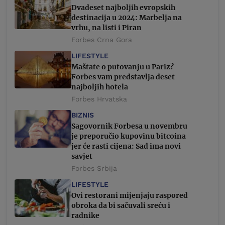
Dvadeset najboljih evropskih
destinacija u 2024: Marbelja na
vrhu, na listi i Piran
Forbes Crna Gora
LIFESTYLE
Maštate o putovanju u Pariz?
Forbes vam predstavlja deset
najboljih hotela
Forbes Hrvatska
BIZNIS
Sagovornik Forbesa u novembru
je preporučio kupovinu bitcoina
jer će rasti cijena: Sad ima novi
savjet
Forbes Srbija
LIFESTYLE
Ovi restorani mijenjaju raspored
obroka da bi sačuvali sreću i
radnike