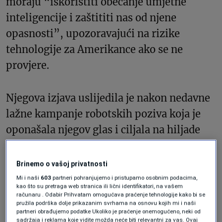
moraju “iskoristiti obećanje umjetne
inteligencije i zaštititi nas od njene
opasnosti”, upozoravajući na rizike
tehnologije za Amerikance ako se ne
provjere.
Njegova izjava uslijedila je nakon nedavne
lažne kampanje robotskih poziva koja je
oponašala njegov glas i ciljala na hiljade
primarnih birača New Hampshirea u
onome što su vlasti opisali kao pokušaj
Brinemo o vašoj privatnosti
miješanja u izbore uz pomoć umjetne
Mi i naši
603
partneri pohranjujemo i pristupamo osobnim podacima,
kao što su pretraga web stranica ili lični identifikatori, na vašem
inteligencije. Čak i dok stručnjaci za
računaru . Odabir Prihvatam omogućava praćenje tehnologije kako bi se
pružila podrška dolje prikazanim svrhama na osnovu kojih mi i naši
dezinformacije upozoravaju na prijetnje
partneri obrađujemo podatke Ukoliko je praćenje onemogućeno, neki od
sadržaja i reklama koje vidite možda neće biti relevantni za vas. Ovaj