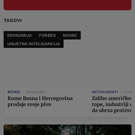
TAGOVI
EKONOMIJA
FORBES
NOVAC
UMJETNA INTELIGANCIJA
BIZNIS
Forbes BiH
AKTUELNOSTI
Forbe
Kome Bosna i Hercegovina
Zalihe američkog
prodaje svoje pivo
tope, industriji d
da ubrza proizvo