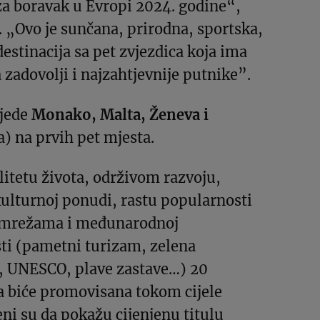
 za boravak u Evropi 2024. godine“,
 „Ovo je sunčana, prirodna, sportska,
stinacija sa pet zvjezdica koja ima
 zadovolji i najzahtjevnije putnike”.
ijede
Monako, Malta, Ženeva i
) na prvih pet mjesta.
litetu života, održivom razvoju,
kulturnoj ponudi, rastu popularnosti
 mrežama i međunarodnoj
sti (pametni turizam, zelena
U, UNESCO, plave zastave…) 20
a biće promovisana tokom cijele
eni su da pokažu cijenjenu titulu