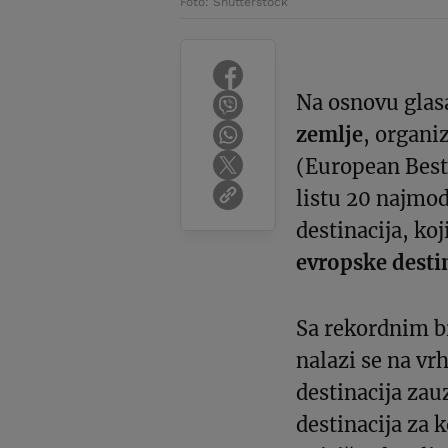
Foto: Shutterstock
Na osnovu glasa
zemlje
, organi
(European Best 
listu 20 najmod
destinacija, koj
evropske desti
Sa rekordnim b
nalazi se na vrh
destinacija zau
destinacija za 