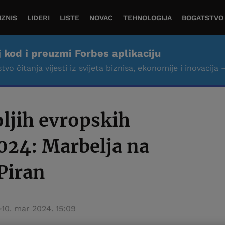
IZNIS
LIDERI
LISTE
NOVAC
TEHNOLOGIJA
BOGATSTVO
j kod i preuzmi Forbes aplikaciju
tvo čitanja vijesti iz svijeta biznisa, ekonomije i inovacija 
ljih evropskih
2024: Marbelja na
 Piran
10. mar 2024. 15:09