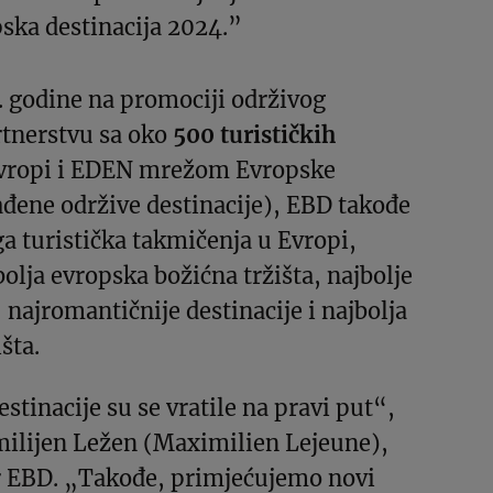
ska destinacija 2024.”
. godine na promociji održivog
rtnerstvu sa oko
500 turističkih
vropi i EDEN mrežom Evropske
đene održive destinacije), EBD takođe
a turistička takmičenja u Evropi,
bolja evropska božićna tržišta, najbolje
 najromantičnije destinacije i najbolja
šta.
stinacije su se vratile na pravi put“,
milijen Ležen (Maximilien Lejeune),
or EBD. „Takođe, primjećujemo novi