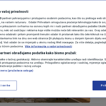
 vašoj privatnosti
3
partneri pohranjujemo i pristupamo osobnim podacima, kao što su pretraga web stran
ori, na vašem računaru . Odabir Prihvatam omogućava praćenje tehnologije kako bi se 
je prikazanim svrhama na osnovu kojih mi i naši partneri obrađujemo podatke Ukoliko
 neki od sadržaja i reklama koje vidite možda neće biti relevantni za vas. Ovaj odab
no odabrati i pritom promijeniti trenutni odabir ili pristanak tako što ćete kliknuti na U
tavkama link na dnu ove web stranice [ili plutajuću ikonu u donjem lijevom dijelu we
vo]. Vaš odabir će se mijenjati u okviru našeg Wеб локација. Za više detalja, pogledaj
s ličnim podacima.
Više informacija o vašoj privatnosti
 partneri obrađujemo podatke kako bismo pružali:
datke o tačnoj geolokaciji. Aktivno skenirajte karakteristike uređaja radi identifikacije.
ili pristupanje podacima na uređaju. Prilagođeno oglašavanje i sadržaj, mjerenje ogl
traživanje publike i razvoj usluga.
tnera (pružalaca usluga)
ži svrhe
Pri