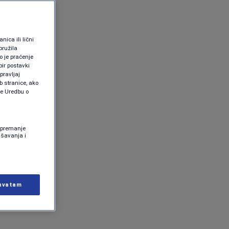
ica ili lični
pružila
 je praćenje
ir postavki
pravljaj
b stranice, ako
te Uredbu o
 Spremanje
ašavanja i
hvatam