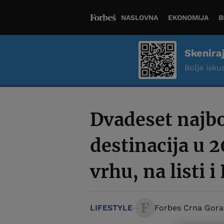
NASLOVNA
EKONOMIJA
B
Skenira
Bolje iskus
Dvadeset najbo
destinacija u 
vrhu, na listi i
LIFESTYLE
Forbes Crna Gora