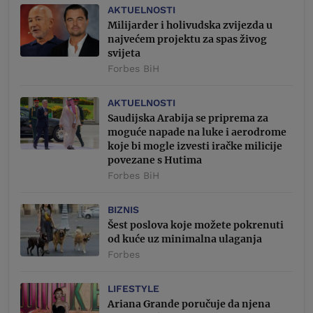
AKTUELNOSTI
Milijarder i holivudska zvijezda u
najvećem projektu za spas živog
svijeta
Forbes BiH
AKTUELNOSTI
Saudijska Arabija se priprema za
moguće napade na luke i aerodrome
koje bi mogle izvesti iračke milicije
povezane s Hutima
Forbes BiH
BIZNIS
Šest poslova koje možete pokrenuti
od kuće uz minimalna ulaganja
Forbes
LIFESTYLE
Ariana Grande poručuje da njena