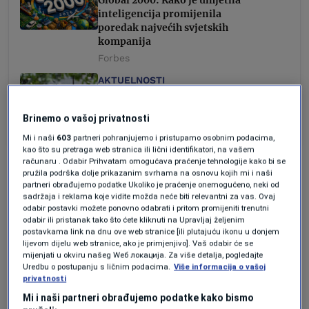
inteligencija promijenila
poredak najvećih svjetskih
kompanija
Forbes
AKTUELNOSTI
Kako je umjetna inteligencija
zauvijek promijenila internet
Brinemo o vašoj privatnosti
Forbes BiH
Mi i naši
603
partneri pohranjujemo i pristupamo osobnim podacima,
kao što su pretraga web stranica ili lični identifikatori, na vašem
računaru . Odabir Prihvatam omogućava praćenje tehnologije kako bi se
“Pravo pitanje nije da li je to lako”,
pružila podrška dolje prikazanim svrhama na osnovu kojih mi i naši
partneri obrađujemo podatke Ukoliko je praćenje onemogućeno, neki od
napisao je Proell. “Pitanje je da li smo mi
sadržaja i reklama koje vidite možda neće biti relevantni za vas. Ovaj
odabir postavki možete ponovno odabrati i pritom promijeniti trenutni
Evropljani spremni da budemo arhitekte
odabir ili pristanak tako što ćete kliknuti na Upravljaj željenim
postavkama link na dnu ove web stranice [ili plutajuću ikonu u donjem
vlastite tehnološke budućnosti ili želimo
lijevom dijelu web stranice, ako je primjenjivo]. Vaš odabir će se
ostati puki administratori odluka koje se
mijenjati u okviru našeg Wеб локација. Za više detalja, pogledajte
Uredbu o postupanju s ličnim podacima.
Više informacija o vašoj
donose na drugim mjestima.”
privatnosti
Mi i naši partneri obrađujemo podatke kako bismo