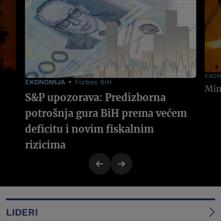
EKON
EKONOMIJA
Forbes BiH
S&P upozorava: Predizborna
potrošnja gura BiH prema većem
deficitu i novim fiskalnim
rizicima
LIDERI