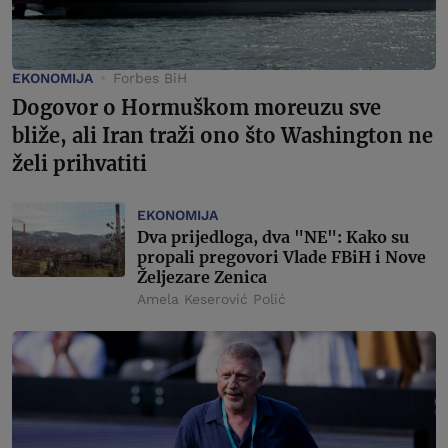
EKONOMIJA
Forbes BiH
Dogovor o Hormuškom moreuzu sve
bliže, ali Iran traži ono što Washington ne
želi prihvatiti
EKONOMIJA
Dva prijedloga, dva "NE": Kako su
propali pregovori Vlade FBiH i Nove
Željezare Zenica
Amela Keserović Polić