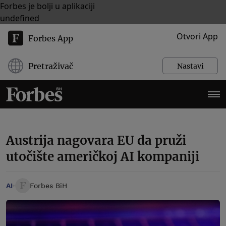
Forbes je bolji u aplikaciji
undefined
Otvori App
Forbes App
Pretraživač
Nastavi
Austrija nagovara EU da pruži
utočište američkoj AI kompaniji
AI
Forbes BiH