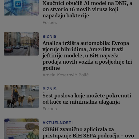
Naučnici obučili AI model na DNK, a
on stvorio 16 novih virusa koji
napadaju bakterije
Forbes
BIZNIS
Analiza tržišta automobila: Evropa
vjeruje hibridima, Amerika traži
jeftinije modele, u BiH najveća
prodaja novih vozila u posljednje tri
godine
Amela Keserović Polić
BIZNIS
Šest poslova koje možete pokrenuti
od kuće uz minimalna ulaganja
Forbes
AKTUELNOSTI
CBBiH zvanično aplicirala za
pristupanje BiH SEPA području - ovo