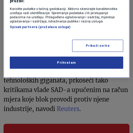
pružali:
Ova inicijativa dolazi u trenutku kada
Koristite podatke o tačnoj geolokaciji. Aktivno skenirajte karakteristike
Evropa preduzima korake ka
uređaja radi identifikacije. Spremanje podataka i/ili pristupanje
podacima na uređaju. Prilagođeno oglašavanje i sadržaj, mjerenje
oglašavanja i sadržaja, istraživanje publike i razvoj usluga.
uspostavljanju veće digitalne suverenosti.
Spisak partnera (pružalaca usluga)
Ranije ovog mjeseca, Evropska komisija je
predložila zakone s ciljem jačanja domaće
Prikaži svrhe
industrije oblaka (cloud), umjetne
inteligencije i poluvodiča kako bi se
Prihvatam
smanjila ovisnost od američkih
tehnoloških giganata, prkoseći tako
kritikama vlade SAD-a upućenim na račun
mjera koje blok provodi protiv njene
industrije, navodi
Reuters
.