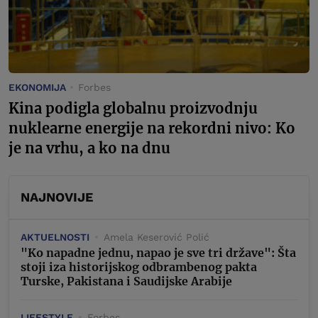
EKONOMIJA
Forbes
Kina podigla globalnu proizvodnju
nuklearne energije na rekordni nivo: Ko
je na vrhu, a ko na dnu
NAJNOVIJE
AKTUELNOSTI
Amela Keserović Polić
"Ko napadne jednu, napao je sve tri države": Šta
stoji iza historijskog odbrambenog pakta
Turske, Pakistana i Saudijske Arabije
LIFESTYLE
Forbes