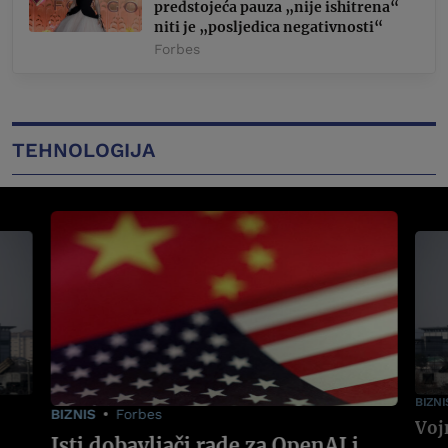
predstojeća pauza „nije ishitrena“
niti je „posljedica negativnosti“
Forbes
TEHNOLOGIJA
BIZNI
BIZNIS
Forbes
Isti dobavljači rade za OpenAI i