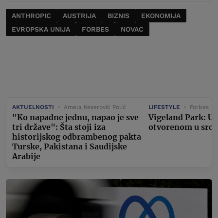
ANTHROPIC
AUSTRIJA
BIZNIS
EKONOMIJA
EVROPSKA UNIJA
FORBES
NOVAC
AKTUELNOSTI
Amela Keserović Polić
LIFESTYLE
Forbes
"Ko napadne jednu, napao je sve
Vigeland Park: U
tri države": Šta stoji iza
otvorenom u srcu
historijskog odbrambenog pakta
Turske, Pakistana i Saudijske
Arabije