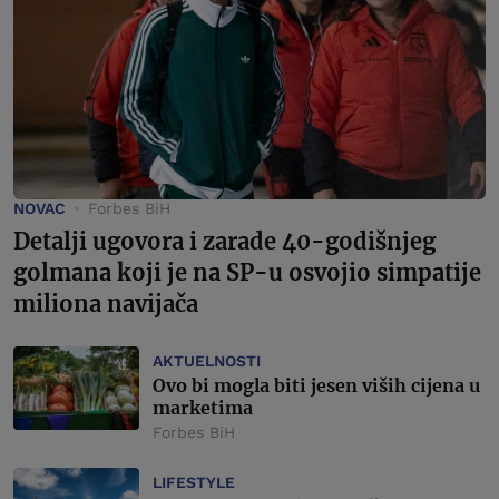
NOVAC
Forbes BiH
Detalji ugovora i zarade 40-godišnjeg
golmana koji je na SP-u osvojio simpatije
miliona navijača
AKTUELNOSTI
Ovo bi mogla biti jesen viših cijena u
marketima
Forbes BiH
LIFESTYLE