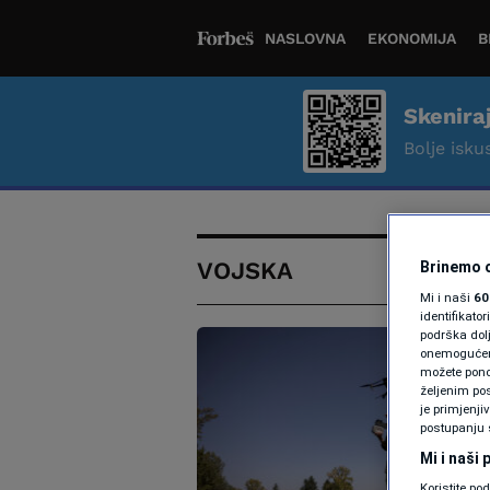
NASLOVNA
EKONOMIJA
B
Skenira
Bolje iskus
VOJSKA
Brinemo o
Mi i naši
60
identifikat
podrška dol
onemogućeno,
možete ponov
željenim pos
je primjenji
postupanju 
Mi i naši
Koristite po