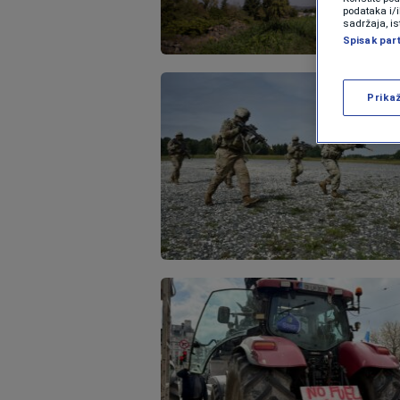
podataka i/
sadržaja, is
Spisak par
Prika