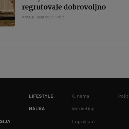
regrutovale dobrovoljno
Amela Keserović Polić
LIFESTYLE
O nama
Polit
NAUKA
Marketing
GIJA
Impresum