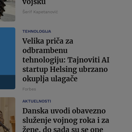
vojsku
Šerif Kapetanović
TEHNOLOGIJA
Velika priča za
odbrambenu
tehnologiju: Tajnoviti AI
startup Helsing ubrzano
okuplja ulagače
Forbes
AKTUELNOSTI
Danska uvodi obavezno
služenje vojnog roka i za
žene, do sada su se one