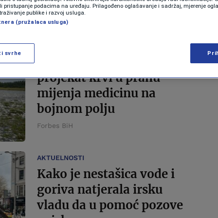
ili pristupanje podacima na uređaju. Prilagođeno oglašavanje i sadržaj, mjerenje ogl
traživanje publike i razvoj usluga.
Forbes BiH
tnera (pružalaca usluga)
NAUKA
ži svrhe
Pri
Kako Pentagonov
projekat krvi u prahu
mijenja medicinu na
bojnom polju
Forbes BiH
AKTUELNOSTI
Kako je nestašica vode i
goriva natjerala irsku
vladu da u pomoć pozove