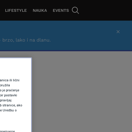
LIFESTYLE
NAUKA
EVENTS
×
– brzo, lako i na dlanu.
ica ili lični
pružila
 je praćenje
ir postavki
pravljaj
b stranice, ako
te Uredbu o
 Spremanje