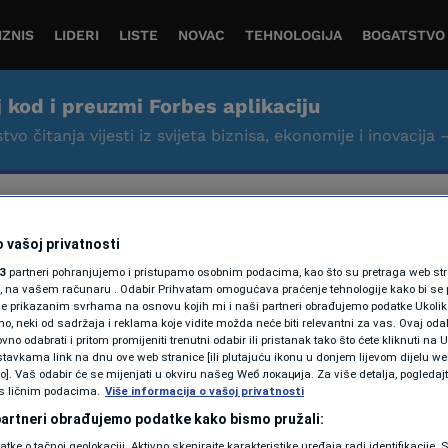
IZNIS
LIDERI
LISTE
NOVAC
TEHNOLOGIJA
BOGATSTVO
j kod i preuzmi Forbes aplikaciju
tvo čitanja vijesti iz svijeta biznisa, ekonomije i inovacija 
 vašoj privatnosti
3
partneri pohranjujemo i pristupamo osobnim podacima, kao što su pretraga web stran
ori, na vašem računaru . Odabir Prihvatam omogućava praćenje tehnologije kako bi se 
je prikazanim svrhama na osnovu kojih mi i naši partneri obrađujemo podatke Ukoliko
AKTUELNOSTI
 neki od sadržaja i reklama koje vidite možda neće biti relevantni za vas. Ovaj odab
Velika Britanija
no odabrati i pritom promijeniti trenutni odabir ili pristanak tako što ćete kliknuti na U
tavkama link na dnu ove web stranice [ili plutajuću ikonu u donjem lijevom dijelu we
predstavila vojnu
vo]. Vaš odabir će se mijenjati u okviru našeg Wеб локација. Za više detalja, pogledaj
s ličnim podacima.
Više informacija o vašoj privatnosti
reformu vrijednu 15
 partneri obrađujemo podatke kako bismo pružali:
milijardi funti
datke o tačnoj geolokaciji. Aktivno skenirajte karakteristike uređaja radi identifikacije.