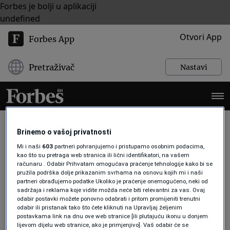
Forbes je bolji u aplikaciji
undefined
Otvori App
Forbes App
Pretraživač
Nastavi
Brinemo o vašoj privatnosti
Mi i naši
603
partneri pohranjujemo i pristupamo osobnim podacima,
IMOVINA
kao što su pretraga web stranica ili lični identifikatori, na vašem
računaru . Odabir Prihvatam omogućava praćenje tehnologije kako bi se
pružila podrška dolje prikazanim svrhama na osnovu kojih mi i naši
partneri obrađujemo podatke Ukoliko je praćenje onemogućeno, neki od
AKTUELNOSTI
sadržaja i reklama koje vidite možda neće biti relevantni za vas. Ovaj
Švicarci zamrzli svu imovinu Madura
odabir postavki možete ponovno odabrati i pritom promijeniti trenutni
i njegovih bliskih saradnika
odabir ili pristanak tako što ćete kliknuti na Upravljaj željenim
Forbes Slovenija
postavkama link na dnu ove web stranice [ili plutajuću ikonu u donjem
lijevom dijelu web stranice, ako je primjenjivo]. Vaš odabir će se