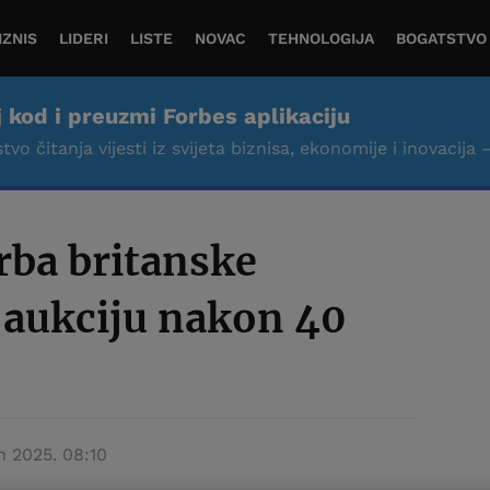
IZNIS
LIDERI
LISTE
NOVAC
TEHNOLOGIJA
BOGATSTVO
j kod i preuzmi Forbes aplikaciju
tvo čitanja vijesti iz svijeta biznisa, ekonomije i inovacija 
rba britanske
 aukciju nakon 40
un 2025. 08:10