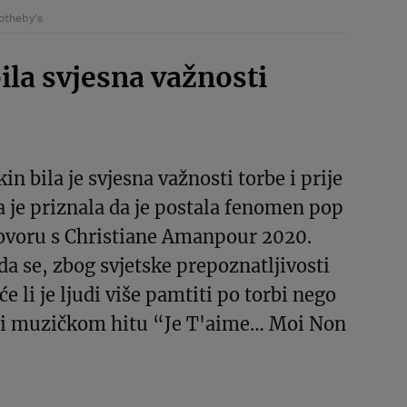
Sotheby's
bila svjesna važnosti
in bila je svjesna važnosti torbe i prije
 je priznala da je postala fenomen pop
govoru s Christiane Amanpour 2020.
 da se, zbog svjetske prepoznatljivosti
će li je ljudi više pamtiti po torbi nego
li muzičkom hitu “Je T'aime… Moi Non