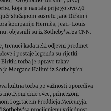
zvanoj “Originalnoj Birkin”, prvoj
orbe, koja je nastala prije gotovo 40
jući slučajnom susretu Jane Birkin i
tora kompanije Hermès, Jean-Louis
u, objasnili su iz Sotheby'sa za CNN.
e, trenuci kada neki odjevni predmet
dove i postaje legenda su rijetki.
 Birkin torba je upravo takav
a je Morgane Halimi iz Sotheby'sa.
 ova kultna torba po važnosti uporediva
s motivom crne ovce, princezom
nom i ogrtačem Freddieja Mercuryja.
d Sotheby'sa procijenjenu vrijednost