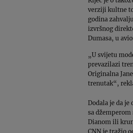
Riječ je o tako
verziji kultne t
godina zahvalju
izvršnog direk
Dumasa, u avion
„U svijetu mod
prevazilazi tren
Originalna Jane
trenutak“, rekl
Dodala je da je
sa džemperom 
Dianom ili kru
CNN je tražio o