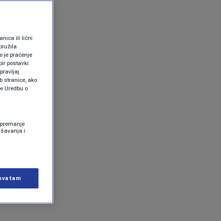
ica ili lični
pružila
 je praćenje
ir postavki
pravljaj
b stranice, ako
te Uredbu o
 Spremanje
ašavanja i
hvatam