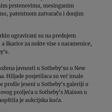
lnim prstenovima, mesinganim
u, patentnom zatvaraču i donjim
Birkin ugravirani su na prednjem
 a škarice za nokte vise s naramenice,
y's.
zložena javnosti u Sotheby'su u New
na. Hiljade posjetilaca su već imale
de prošle jeseni u Sotheby's galeriji u
 ovog proljeća u Sotheby's Maison u
pštila je aukcijska kuća.