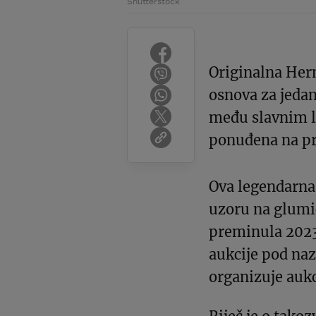
Shutterstock
Originalna Herm
osnova za jedan
među slavnim li
ponuđena na pr
Ova legendarna 
uzoru na glumic
preminula 2023.
aukcije pod na
organizuje aukc