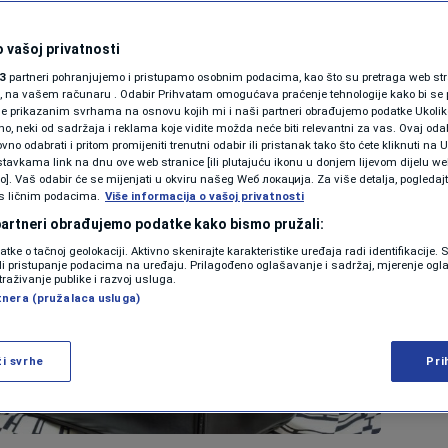
 vašoj privatnosti
3
partneri pohranjujemo i pristupamo osobnim podacima, kao što su pretraga web stran
ori, na vašem računaru . Odabir Prihvatam omogućava praćenje tehnologije kako bi se 
je prikazanim svrhama na osnovu kojih mi i naši partneri obrađujemo podatke Ukoliko
 neki od sadržaja i reklama koje vidite možda neće biti relevantni za vas. Ovaj odab
no odabrati i pritom promijeniti trenutni odabir ili pristanak tako što ćete kliknuti na U
tavkama link na dnu ove web stranice [ili plutajuću ikonu u donjem lijevom dijelu we
vo]. Vaš odabir će se mijenjati u okviru našeg Wеб локација. Za više detalja, pogledaj
s ličnim podacima.
Više informacija o vašoj privatnosti
 partneri obrađujemo podatke kako bismo pružali:
datke o tačnoj geolokaciji. Aktivno skenirajte karakteristike uređaja radi identifikacije.
ili pristupanje podacima na uređaju. Prilagođeno oglašavanje i sadržaj, mjerenje ogl
traživanje publike i razvoj usluga.
tnera (pružalaca usluga)
ži svrhe
Pri