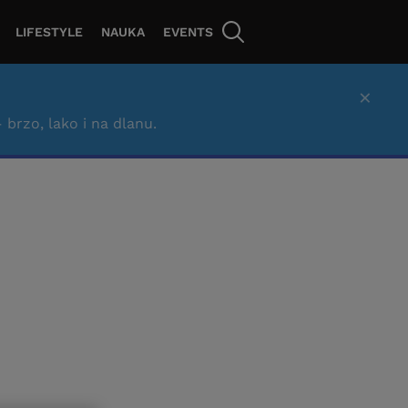
LIFESTYLE
NAUKA
EVENTS
×
– brzo, lako i na dlanu.