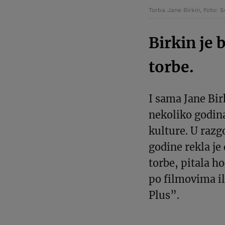
Torba Jane Birkin, Foto: 
Birkin je 
torbe.
I sama Jane Birk
nekoliko godina
kulture. U raz
godine rekla je
torbe, pitala ho
po filmovima i
Plus”.