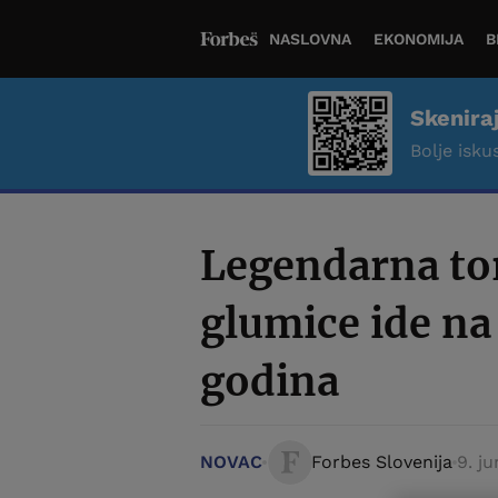
NASLOVNA
EKONOMIJA
B
Skenira
Bolje iskus
Legendarna to
glumice ide na
godina
NOVAC
Forbes Slovenija
9. j