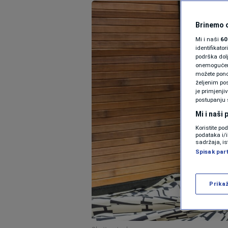
Brinemo o
Mi i naši
60
identifikat
podrška dol
onemogućeno,
možete ponov
željenim pos
je primjenji
postupanju 
Mi i naši
Koristite po
podataka i/
sadržaja, is
Spisak par
Prika