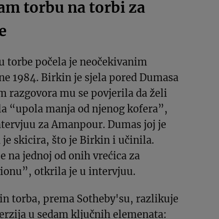
am torbu na torbi za
e
lu torbe počela je neočekivanim
ne 1984. Birkin je sjela pored Dumasa
m razgovora mu se povjerila da želi
ila “upola manja od njenog kofera”,
intervjuu za Amanpour. Dumas joj je
e skicira, što je Birkin i učinila.
e na jednoj od onih vrećica za
ionu”, otkrila je u intervjuu.
in torba, prema Sotheby'su, razlikuje
verzija u sedam ključnih elemenata: