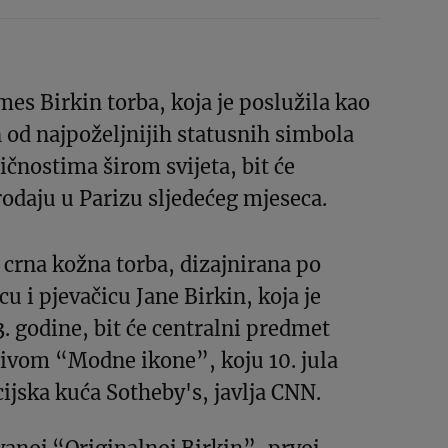
es Birkin torba, koja je poslužila kao
 od najpoželjnijih statusnih simbola
čnostima širom svijeta, bit će
odaju u Parizu sljedećeg mjeseca.
crna kožna torba, dizajnirana po
u i pjevačicu Jane Birkin, koja je
 godine, bit će centralni predmet
zivom “Modne ikone”, koju 10. jula
ijska kuća Sotheby's, javlja CNN.