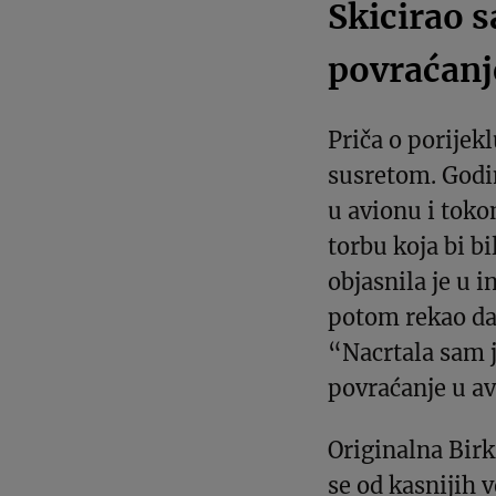
Skicirao s
povraćanj
Priča o porijek
susretom. Godi
u avionu i toko
torbu koja bi b
objasnila je u 
potom rekao da j
“Nacrtala sam j
povraćanje u av
Originalna Birk
se od kasnijih 