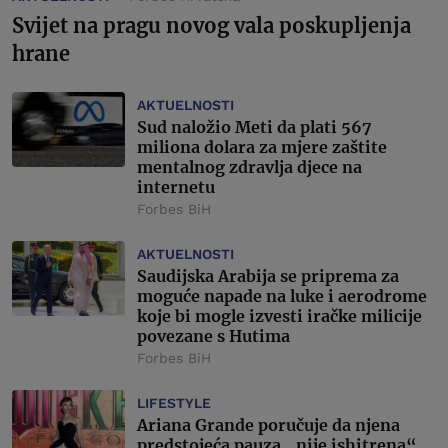
Svijet na pragu novog vala poskupljenja
hrane
AKTUELNOSTI
Sud naložio Meti da plati 567
miliona dolara za mjere zaštite
mentalnog zdravlja djece na
internetu
Forbes BiH
AKTUELNOSTI
Saudijska Arabija se priprema za
moguće napade na luke i aerodrome
koje bi mogle izvesti iračke milicije
povezane s Hutima
Forbes BiH
LIFESTYLE
Ariana Grande poručuje da njena
predstojeća pauza „nije ishitrena“