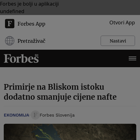
Forbes je bolji u aplikaciji
undefined
Otvori App
Forbes App
Pretraživač
Nastavi
Primirje na Bliskom istoku
dodatno smanjuje cijene nafte
EKONOMIJA
Forbes Slovenija