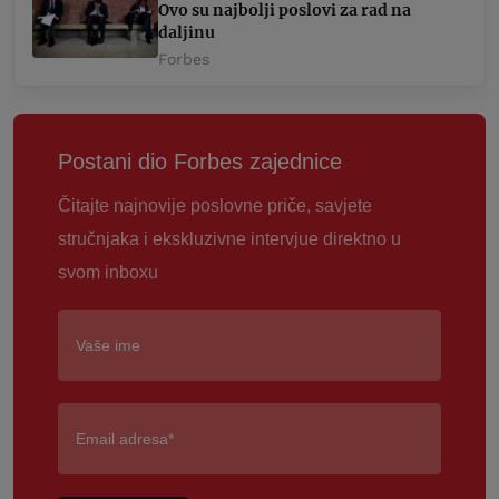
Ovo su najbolji poslovi za rad na
daljinu
Forbes
Postani dio Forbes zajednice
Čitajte najnovije poslovne priče, savjete
stručnjaka i ekskluzivne intervjue direktno u
svom inboxu