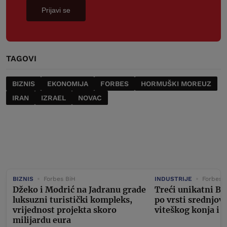
Prijavi se
TAGOVI
BIZNIS
EKONOMIJA
FORBES
HORMUŠKI MOREUZ
IRAN
IZRAEL
NOVAC
BIZNIS
Forbes BiH
INDUSTRIJE
Forbes 
Džeko i Modrić na Jadranu grade
Treći unikatni Bu
luksuzni turistički kompleks,
po vrsti srednjov
vrijednost projekta skoro
viteškog konja i 
milijardu eura