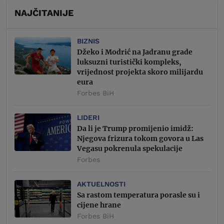
NAJČITANIJE
BIZNIS
Džeko i Modrić na Jadranu grade
luksuzni turistički kompleks,
vrijednost projekta skoro milijardu
eura
Forbes BiH
LIDERI
Da li je Trump promijenio imidž:
Njegova frizura tokom govora u Las
Vegasu pokrenula spekulacije
Forbes
AKTUELNOSTI
Sa rastom temperatura porasle su i
cijene hrane
Forbes BiH