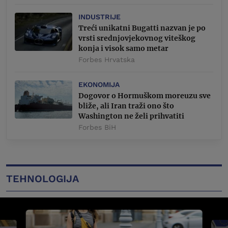
INDUSTRIJE
Treći unikatni Bugatti nazvan je po
vrsti srednjovjekovnog viteškog
konja i visok samo metar
Forbes Hrvatska
EKONOMIJA
Dogovor o Hormuškom moreuzu sve
bliže, ali Iran traži ono što
Washington ne želi prihvatiti
Forbes BiH
TEHNOLOGIJA