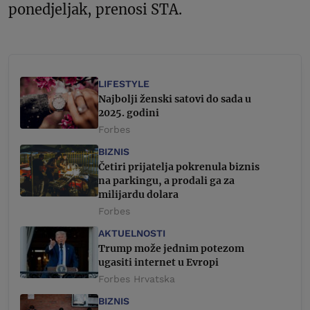
ponedjeljak, prenosi STA.
LIFESTYLE
Najbolji ženski satovi do sada u
2025. godini
Forbes
BIZNIS
Četiri prijatelja pokrenula biznis
na parkingu, a prodali ga za
milijardu dolara
Forbes
AKTUELNOSTI
Trump može jednim potezom
ugasiti internet u Evropi
Forbes Hrvatska
BIZNIS