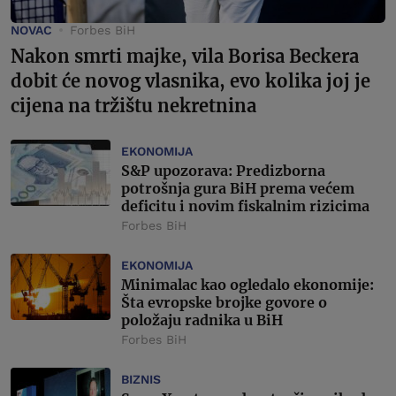
NOVAC
Forbes BiH
Nakon smrti majke, vila Borisa Beckera
dobit će novog vlasnika, evo kolika joj je
cijena na tržištu nekretnina
EKONOMIJA
S&P upozorava: Predizborna
potrošnja gura BiH prema većem
deficitu i novim fiskalnim rizicima
Forbes BiH
EKONOMIJA
Minimalac kao ogledalo ekonomije:
Šta evropske brojke govore o
položaju radnika u BiH
Forbes BiH
BIZNIS