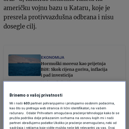
američku vojnu bazu u Kataru, koje je
presrela protivvazdušna odbrana i nisu
dosegle cilj.
EKONOMIJA
Hormuški moreuz kao prijetnja
BiH: Skok cijena goriva, inflacija
i pad investicija
Vedran Drljević
EKONOMIJA
Brinemo o vašoj privatnosti
Koliko košta rat Izraela i Irana:
Šta ako dođe do blokade
Mi i naši
603
partneri pohranjujemo i pristupamo osobnim podacima,
kao što su pretraga web stranica ili lični identifikatori, na vašem
Hormuškog moreuza
računaru . Odabir Prihvatam omogućava praćenje tehnologije kako bi se
Forbes BiH
pružila podrška dolje prikazanim svrhama na osnovu kojih mi i naši
partneri obrađujemo podatke Ukoliko je praćenje onemogućeno, neki od
sadržaja i reklama koje vidite možda neće biti relevantni za vas. Ovaj