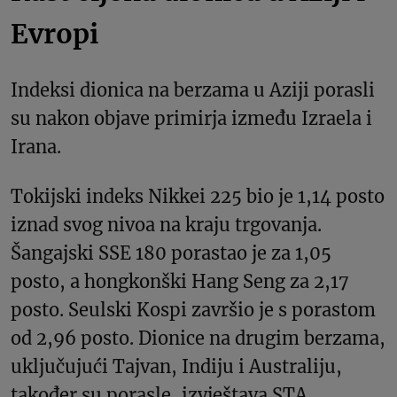
Evropi
Indeksi dionica na berzama u Aziji porasli
su nakon objave primirja između Izraela i
Irana.
Tokijski indeks Nikkei 225 bio je 1,14 posto
iznad svog nivoa na kraju trgovanja.
Šangajski SSE 180 porastao je za 1,05
posto, a hongkonški Hang Seng za 2,17
posto. Seulski Kospi završio je s porastom
od 2,96 posto. Dionice na drugim berzama,
uključujući Tajvan, Indiju i Australiju,
također su porasle, izvještava STA.