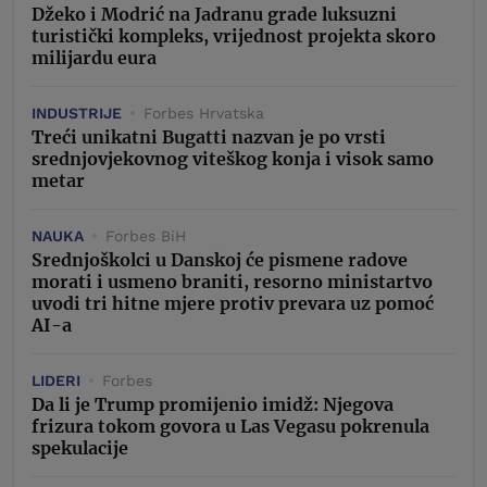
Džeko i Modrić na Jadranu grade luksuzni
turistički kompleks, vrijednost projekta skoro
milijardu eura
INDUSTRIJE
Forbes Hrvatska
Treći unikatni Bugatti nazvan je po vrsti
srednjovjekovnog viteškog konja i visok samo
metar
NAUKA
Forbes BiH
Srednjoškolci u Danskoj će pismene radove
morati i usmeno braniti, resorno ministartvo
uvodi tri hitne mjere protiv prevara uz pomoć
AI-a
LIDERI
Forbes
Da li je Trump promijenio imidž: Njegova
frizura tokom govora u Las Vegasu pokrenula
spekulacije