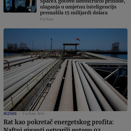
SpaceX gotovo udvostručio prihode,
ulaganja u umjetnu inteligenciju
premašila 15 milijardi dolara
Forbes
BIZNIS
Forbes BiH
Rat kao pokretač energetskog profita:
Naftni giganti ostvarili gotovo 93