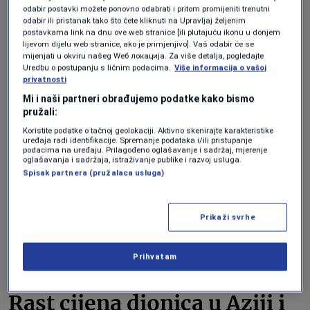
odabir postavki možete ponovno odabrati i pritom promijeniti trenutni
Investitori su ranije bili zabrinuti jer je
odabir ili pristanak tako što ćete kliknuti na Upravljaj željenim
Iran prijetio da će
zatvoriti Hormuški
postavkama link na dnu ove web stranice [ili plutajuću ikonu u donjem
lijevom dijelu web stranice, ako je primjenjivo]. Vaš odabir će se
moreuz
, strateški važnu rutu za transport
mijenjati u okviru našeg Wеб локација. Za više detalja, pogledajte
Uredbu o postupanju s ličnim podacima.
Više informacija o vašoj
nafte morem.
privatnosti
Mi i naši partneri obrađujemo podatke kako bismo
pružali:
Američki predsjednik
Donald Trump
je u
Koristite podatke o tačnoj geolokaciji. Aktivno skenirajte karakteristike
ponedjeljak najavio prekid napada između
uređaja radi identifikacije. Spremanje podataka i/ili pristupanje
podacima na uređaju. Prilagođeno oglašavanje i sadržaj, mjerenje
Izraela i Irana, a danas je potvrdio da je
oglašavanja i sadržaja, istraživanje publike i razvoj usluga.
Spisak partnera (pružalaca usluga)
primirje stupilo na snagu. Iran je najavio
da će zaustaviti napade ako to učini i
Prikaži svrhe
Izrael. Izraelska vlada je objavila da je
potvrdila primirje, također izvještava STA.
Prihvatam
Rast cijena dionica u Aziji i