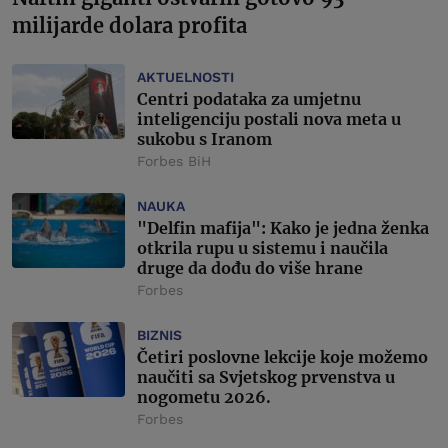
milijarde dolara profita
AKTUELNOSTI
Centri podataka za umjetnu
inteligenciju postali nova meta u
sukobu s Iranom
Forbes BiH
NAUKA
"Delfin mafija": Kako je jedna ženka
otkrila rupu u sistemu i naučila
druge da dođu do više hrane
Forbes
BIZNIS
Četiri poslovne lekcije koje možemo
naučiti sa Svjetskog prvenstva u
nogometu 2026.
Forbes