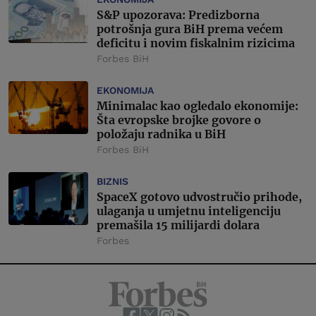
S&P upozorava: Predizborna
potrošnja gura BiH prema većem
deficitu i novim fiskalnim rizicima
Forbes BiH
EKONOMIJA
Minimalac kao ogledalo ekonomije:
Šta evropske brojke govore o
položaju radnika u BiH
Forbes BiH
BIZNIS
SpaceX gotovo udvostručio prihode,
ulaganja u umjetnu inteligenciju
premašila 15 milijardi dolara
Forbes