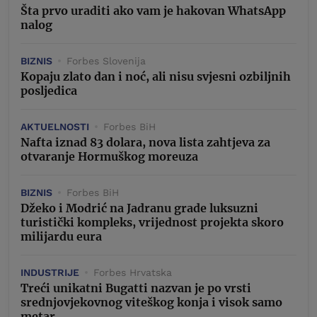
Šta prvo uraditi ako vam je hakovan WhatsApp
nalog
BIZNIS
Forbes Slovenija
Kopaju zlato dan i noć, ali nisu svjesni ozbiljnih
posljedica
AKTUELNOSTI
Forbes BiH
Nafta iznad 83 dolara, nova lista zahtjeva za
otvaranje Hormuškog moreuza
BIZNIS
Forbes BiH
Džeko i Modrić na Jadranu grade luksuzni
turistički kompleks, vrijednost projekta skoro
milijardu eura
INDUSTRIJE
Forbes Hrvatska
Treći unikatni Bugatti nazvan je po vrsti
srednjovjekovnog viteškog konja i visok samo
metar