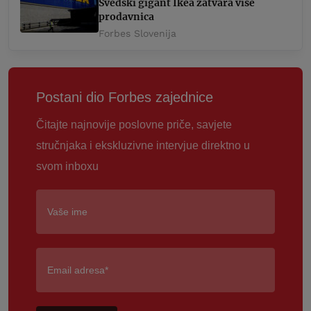
Švedski gigant Ikea zatvara više
prodavnica
Forbes Slovenija
Postani dio Forbes zajednice
Čitajte najnovije poslovne priče, savjete
stručnjaka i ekskluzivne intervjue direktno u
svom inboxu