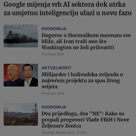
Google mijenja vrh AI sektora dok utrka
za umjetnu inteligenciju ulazi u novu fazu
EKONOMIJA
Dogovor o Hormuškom moreuzu sve
bliže, ali Iran traži ono što
Washington ne želi prihvatiti
Forbes BiH
AKTUELNOSTI
Milijarder i holivudska zvijezda u
najvećem projektu za spas živog
svijeta
Forbes BiH
EKONOMIJA
Dva prijedloga, dva "NE": Kako su
propali pregovori Vlade FBiH i Nove
Željezare Zenica
Amela Keserović Polić