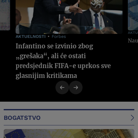
AKTU
AKTUELNOSTI
Forbes
Infantino se izvinio zbog
„grešaka“, ali će ostati
predsjednik FIFA-e uprkos sve
glasnijim kritikama
BOGATSTVO