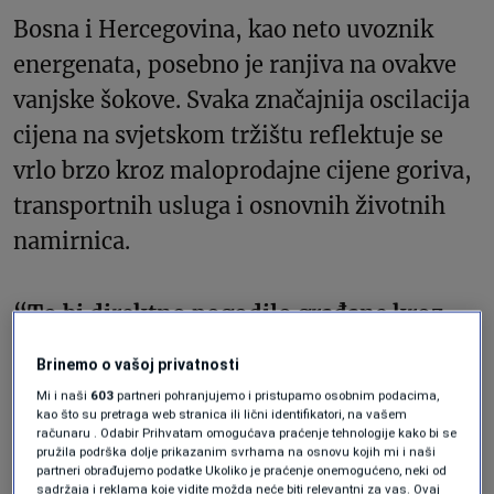
Bosna i Hercegovina, kao neto uvoznik
energenata, posebno je ranjiva na ovakve
vanjske šokove. Svaka značajnija oscilacija
cijena na svjetskom tržištu reflektuje se
vrlo brzo kroz maloprodajne cijene goriva,
transportnih usluga i osnovnih životnih
namirnica.
“To bi direktno pogodilo građane kroz
inflaciju i poskupljenja kratkoročno, a
Brinemo o vašoj privatnosti
dugoročno bi država bila primorana da
Mi i naši
603
partneri pohranjujemo i pristupamo osobnim podacima,
troši više budžetskih sredstava na
kao što su pretraga web stranica ili lični identifikatori, na vašem
računaru . Odabir Prihvatam omogućava praćenje tehnologije kako bi se
subvenciju energenta što bi povećalo javni
pružila podrška dolje prikazanim svrhama na osnovu kojih mi i naši
partneri obrađujemo podatke Ukoliko je praćenje onemogućeno, neki od
dug i usporilo ekonomski rast koji je
sadržaja i reklama koje vidite možda neće biti relevantni za vas. Ovaj