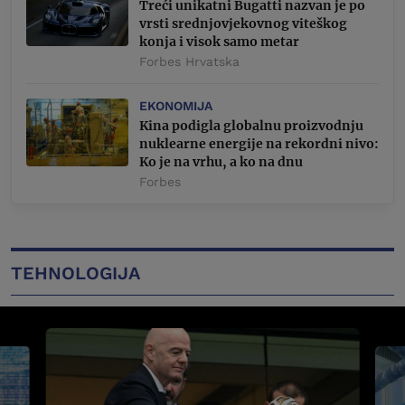
Treći unikatni Bugatti nazvan je po
vrsti srednjovjekovnog viteškog
konja i visok samo metar
Forbes Hrvatska
EKONOMIJA
Kina podigla globalnu proizvodnju
nuklearne energije na rekordni nivo:
Ko je na vrhu, a ko na dnu
Forbes
TEHNOLOGIJA