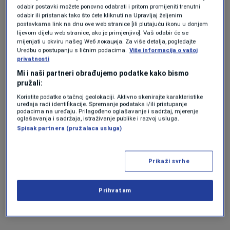
odabir postavki možete ponovno odabrati i pritom promijeniti trenutni
svakako već u problemu,”
upozorava
odabir ili pristanak tako što ćete kliknuti na Upravljaj željenim
postavkama link na dnu ove web stranice [ili plutajuću ikonu u donjem
Halilbegović.
lijevom dijelu web stranice, ako je primjenjivo]. Vaš odabir će se
mijenjati u okviru našeg Wеб локација. Za više detalja, pogledajte
Uredbu o postupanju s ličnim podacima.
Više informacija o vašoj
privatnosti
Mi i naši partneri obrađujemo podatke kako bismo
pružali:
Koristite podatke o tačnoj geolokaciji. Aktivno skenirajte karakteristike
uređaja radi identifikacije. Spremanje podataka i/ili pristupanje
podacima na uređaju. Prilagođeno oglašavanje i sadržaj, mjerenje
oglašavanja i sadržaja, istraživanje publike i razvoj usluga.
Spisak partnera (pružalaca usluga)
Prikaži svrhe
Prihvatam
Shutterstock