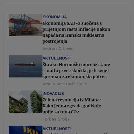
EKONOMIJA
Ekonomija SAD-a suočena s
prijetnjom rasta inflacije nakon
napada na iranska nuklearna
postrojenja
Vedran Drljević
AKTUELNOSTI
Šta ako Hormuški moreuz stane
– nafta je već skočila, je li svijet
spreman za ekonomski potres
Amela Keserović Polić
INOVACIJE
Zelena revolucija iz Milana:
Kako jedna zgrada godišnje
upije 20 tona CO2
Forbes Srbija
AKTUELNOSTI