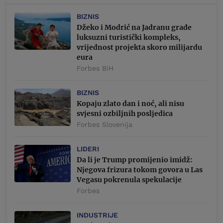
BIZNIS
Džeko i Modrić na Jadranu grade
luksuzni turistički kompleks,
vrijednost projekta skoro milijardu
eura
Forbes BiH
BIZNIS
Kopaju zlato dan i noć, ali nisu
svjesni ozbiljnih posljedica
Forbes Slovenija
LIDERI
Da li je Trump promijenio imidž:
Njegova frizura tokom govora u Las
Vegasu pokrenula spekulacije
Forbes
INDUSTRIJE