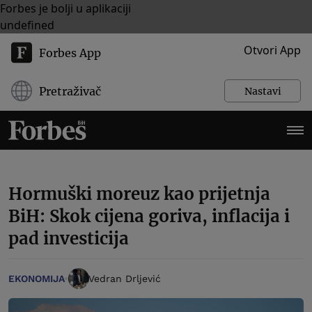
Forbes je bolji u aplikaciji
undefined
Otvori App
Forbes App
Pretraživač
Nastavi
Hormuški moreuz kao prijetnja
BiH: Skok cijena goriva, inflacija i
pad investicija
EKONOMIJA
Vedran Drljević