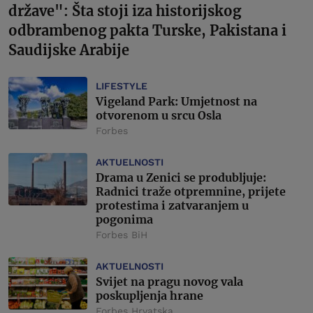
države": Šta stoji iza historijskog
odbrambenog pakta Turske, Pakistana i
Saudijske Arabije
LIFESTYLE
Vigeland Park: Umjetnost na
otvorenom u srcu Osla
Forbes
AKTUELNOSTI
Drama u Zenici se produbljuje:
Radnici traže otpremnine, prijete
protestima i zatvaranjem u
pogonima
Forbes BiH
AKTUELNOSTI
Svijet na pragu novog vala
poskupljenja hrane
Forbes Hrvatska