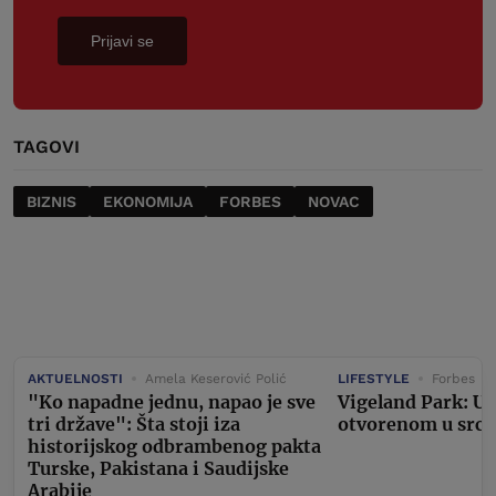
Prijavi se
TAGOVI
BIZNIS
EKONOMIJA
FORBES
NOVAC
AKTUELNOSTI
Amela Keserović Polić
LIFESTYLE
Forbes
"Ko napadne jednu, napao je sve
Vigeland Park: U
tri države": Šta stoji iza
otvorenom u srcu
historijskog odbrambenog pakta
Turske, Pakistana i Saudijske
Arabije