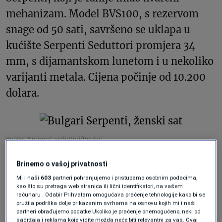
mehanizam. Model BVS100, s rezervom
snage od 50 sati, savršeno se uklapa u
kućište Serpenti Seduttori promjera 34
mm, s dijamantskom lunetom i u nekoliko
varijanti metala. Cijena počinje od 10.200
dolara.
Bulgari Serpenti seduttori/Bulgari
Brinemo o vašoj privatnosti
Piaget Sixtie
Mi i naši
603
partneri pohranjujemo i pristupamo osobnim podacima,
kao što su pretraga web stranica ili lični identifikatori, na vašem
računaru . Odabir Prihvatam omogućava praćenje tehnologije kako bi se
Kolekcija Sixtie, predstavljena ove godine
pružila podrška dolje prikazanim svrhama na osnovu kojih mi i naši
partneri obrađujemo podatke Ukoliko je praćenje onemogućeno, neki od
na sajmu Watches and Wonders,
sadržaja i reklama koje vidite možda neće biti relevantni za vas. Ovaj