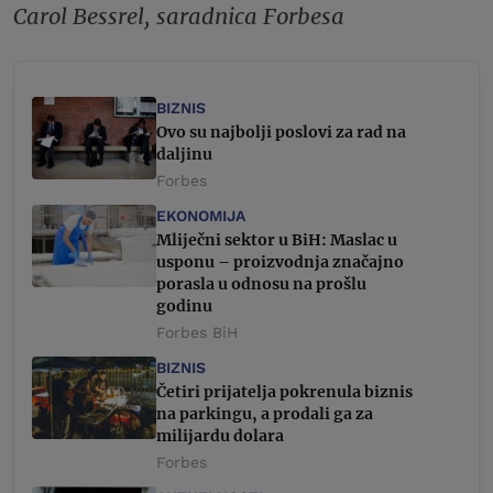
Carol Bessrel, saradnica Forbesa
BIZNIS
Ovo su najbolji poslovi za rad na
daljinu
Forbes
EKONOMIJA
Mliječni sektor u BiH: Maslac u
usponu – proizvodnja značajno
porasla u odnosu na prošlu
godinu
Forbes BiH
BIZNIS
Četiri prijatelja pokrenula biznis
na parkingu, a prodali ga za
milijardu dolara
Forbes