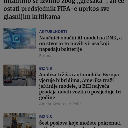
Infantino se izvinio zbog „grešaka“, ali će
ostati predsjednik FIFA-e uprkos sve
glasnijim kritikama
AKTUELNOSTI
Naučnici obučili AI model na DNK, a
on stvorio 16 novih virusa koji
napadaju bakterije
Forbes
BIZNIS
Analiza tržišta automobila: Evropa
vjeruje hibridima, Amerika traži
jeftinije modele, u BiH najveća
prodaja novih vozila u posljednje tri
godine
Amela Keserović Polić
BIZNIS
Šest poslova koje možete pokrenuti