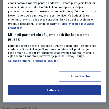
odabir postavki možete ponovno odabrati i pritom promijeniti trenutni
inspirisana je dizajnom Piaget satova iz
odabir ili pristanak tako što ćete kliknuti na Upravljaj željenim
postavkama link na dnu ove web stranice [ili plutajuću ikonu u donjem
1960-ih s trapezoidnim kućištima. Male je
lijevom dijelu web stranice, ako je primjenjivo]. Vaš odabir će se
mijenjati u okviru našeg Wеб локација. Za više detalja, pogledajte
veličine, s kućištem dimenzija 29 x 25,3
Uredbu o postupanju s ličnim podacima.
Više informacija o vašoj
mm i debljinom od samo 6,5 mm. Iako je
privatnosti
Mi i naši partneri obrađujemo podatke kako bismo
lansirana s kvarcnim mehanizmom,
pružali:
kasnije će biti dostupna s novim
Koristite podatke o tačnoj geolokaciji. Aktivno skenirajte karakteristike
uređaja radi identifikacije. Spremanje podataka i/ili pristupanje
automatskim mehanizmom koji Piaget
podacima na uređaju. Prilagođeno oglašavanje i sadržaj, mjerenje
oglašavanja i sadržaja, istraživanje publike i razvoj usluga.
trenutno razvija. Dostupna je u
Spisak partnera (pružalaca usluga)
kombinacijama čelika, zlata i dvobojnih
kombinacija, sa ili bez dijamantskog
Prikaži svrhe
okvira. Početna cijena je oko 11.500 dolara.
Prihvatam
Piaget šezdesetih/Piaget