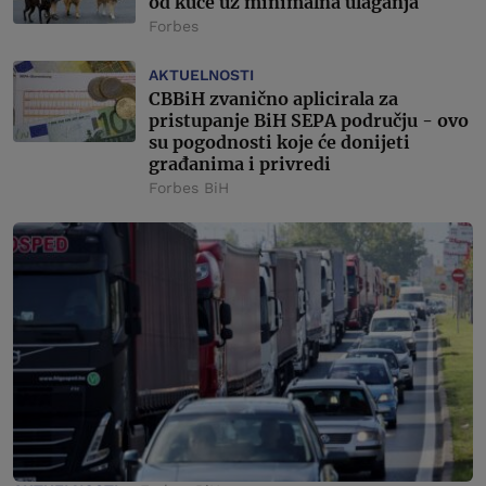
od kuće uz minimalna ulaganja
Forbes
AKTUELNOSTI
CBBiH zvanično aplicirala za
pristupanje BiH SEPA području - ovo
su pogodnosti koje će donijeti
građanima i privredi
Forbes BiH