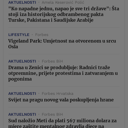
AKTUELNOSTI
Amela Keserović Polić
"Ko napadne jednu, napao je sve tri države": Šta
stoji iza historijskog odbrambenog pakta
Turske, Pakistana i Saudijske Arabije
LIFESTYLE
Forbes
Vigeland Park: Umjetnost na otvorenom u srcu
Osla
AKTUELNOSTI
Forbes BiH
Drama u Zenici se produbljuje: Radnici traže
otpremnine, prijete protestima i zatvaranjem u
pogonima
AKTUELNOSTI
Forbes Hrvatska
Svijet na pragu novog vala poskupljenja hrane
AKTUELNOSTI
Forbes BiH
Sud naložio Meti da plati 567 miliona dolara za
mjere zaštite mentalnog zdravlja djece na