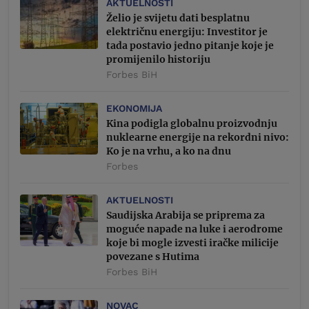
AKTUELNOSTI
Želio je svijetu dati besplatnu
električnu energiju: Investitor je
tada postavio jedno pitanje koje je
promijenilo historiju
Forbes BiH
EKONOMIJA
Kina podigla globalnu proizvodnju
nuklearne energije na rekordni nivo:
Ko je na vrhu, a ko na dnu
Forbes
AKTUELNOSTI
Saudijska Arabija se priprema za
moguće napade na luke i aerodrome
koje bi mogle izvesti iračke milicije
povezane s Hutima
Forbes BiH
NOVAC