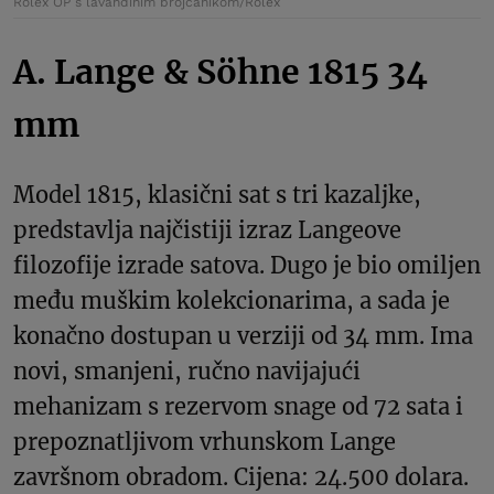
Rolex OP s lavandinim brojčanikom/Rolex
A. Lange & Söhne 1815 34
mm
Model 1815, klasični sat s tri kazaljke,
predstavlja najčistiji izraz Langeove
filozofije izrade satova. Dugo je bio omiljen
među muškim kolekcionarima, a sada je
konačno dostupan u verziji od 34 mm. Ima
novi, smanjeni, ručno navijajući
mehanizam s rezervom snage od 72 sata i
prepoznatljivom vrhunskom Lange
završnom obradom. Cijena: 24.500 dolara.