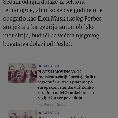
Sedam od njih dolaze iz sektora
tehnologije, ali niko se ove godine nije
obogatio kao Elon Musk (kojeg Forbes
smiješta u kategoriju automobilske
industrije, budući da većina njegovog
bogatstva dolazi od Tesle).
BOGATSTVO
PLATE I IMOVINA Vučić
“najsiromašniji” predsjednik u
regionu? BH trio s platama po
europskom standardu? Koliko
zarađuju najviši funkcioneri u
regiji i šta sve posjeduju
Ika Ferrer Gotić
BOGATSTVO