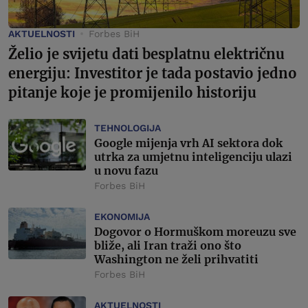
AKTUELNOSTI
Forbes BiH
Želio je svijetu dati besplatnu električnu
energiju: Investitor je tada postavio jedno
pitanje koje je promijenilo historiju
TEHNOLOGIJA
Google mijenja vrh AI sektora dok
utrka za umjetnu inteligenciju ulazi
u novu fazu
Forbes BiH
EKONOMIJA
Dogovor o Hormuškom moreuzu sve
bliže, ali Iran traži ono što
Washington ne želi prihvatiti
Forbes BiH
AKTUELNOSTI