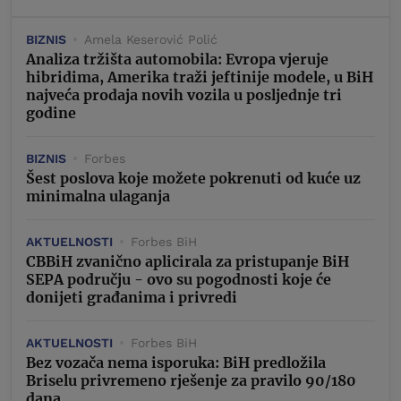
BIZNIS
Amela Keserović Polić
Analiza tržišta automobila: Evropa vjeruje
hibridima, Amerika traži jeftinije modele, u BiH
najveća prodaja novih vozila u posljednje tri
godine
BIZNIS
Forbes
Šest poslova koje možete pokrenuti od kuće uz
minimalna ulaganja
AKTUELNOSTI
Forbes BiH
CBBiH zvanično aplicirala za pristupanje BiH
SEPA području - ovo su pogodnosti koje će
donijeti građanima i privredi
AKTUELNOSTI
Forbes BiH
Bez vozača nema isporuka: BiH predložila
Briselu privremeno rješenje za pravilo 90/180
dana