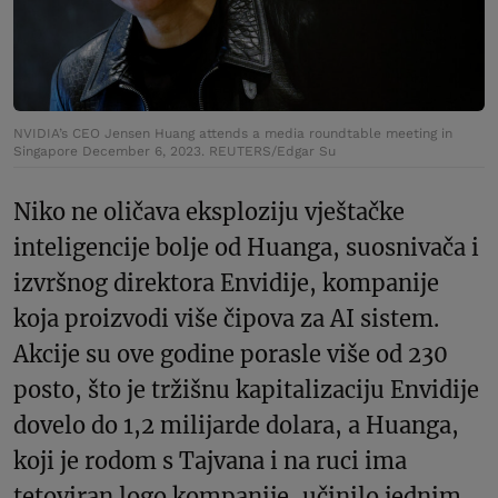
NVIDIA’s CEO Jensen Huang attends a media roundtable meeting in
Singapore December 6, 2023. REUTERS/Edgar Su
Niko ne oličava eksploziju vještačke
inteligencije bolje od Huanga, suosnivača i
izvršnog direktora Envidije, kompanije
koja proizvodi više čipova za AI sistem.
Akcije su ove godine porasle više od 230
posto, što je tržišnu kapitalizaciju Envidije
dovelo do 1,2 milijarde dolara, a Huanga,
koji je rodom s Tajvana i na ruci ima
tetoviran logo kompanije, učinilo jednim