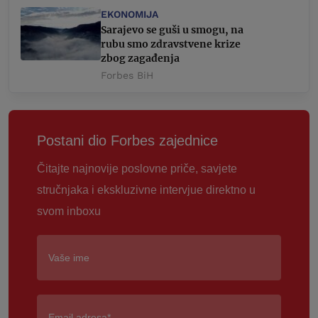
EKONOMIJA
Sarajevo se guši u smogu, na
rubu smo zdravstvene krize
zbog zagađenja
Forbes BiH
Postani dio Forbes zajednice
Čitajte najnovije poslovne priče, savjete
stručnjaka i ekskluzivne intervjue direktno u
svom inboxu