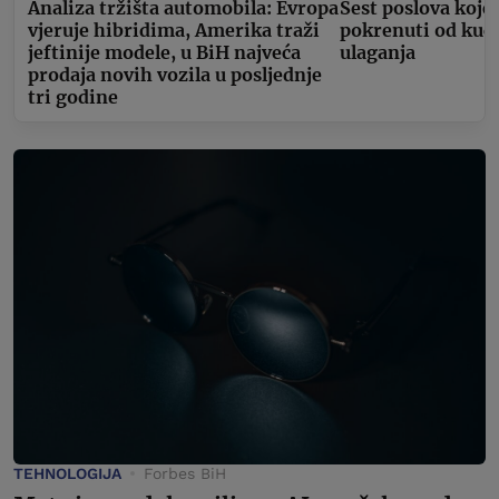
Analiza tržišta automobila: Evropa
Šest poslova koje
vjeruje hibridima, Amerika traži
pokrenuti od kuć
jeftinije modele, u BiH najveća
ulaganja
prodaja novih vozila u posljednje
tri godine
TEHNOLOGIJA
Forbes BiH