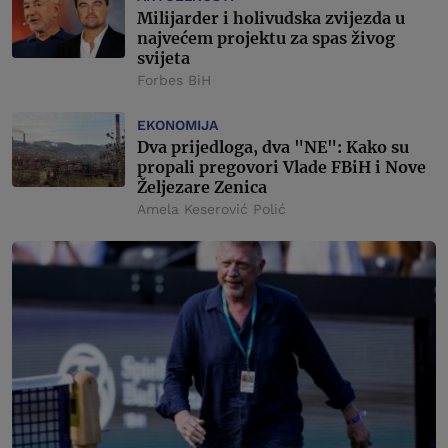
Milijarder i holivudska zvijezda u
najvećem projektu za spas živog
svijeta
Forbes BiH
EKONOMIJA
Dva prijedloga, dva "NE": Kako su
propali pregovori Vlade FBiH i Nove
Željezare Zenica
Amela Keserović Polić