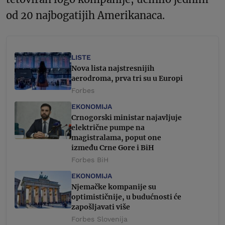
od 20 najbogatijih Amerikanaca.
LISTE
Nova lista najstresnijih
aerodroma, prva tri su u Europi
Forbes
EKONOMIJA
Crnogorski ministar najavljuje
električne pumpe na
magistralama, poput one
između Crne Gore i BiH
Forbes BiH
EKONOMIJA
Njemačke kompanije su
optimističnije, u budućnosti će
zapošljavati više
Forbes Slovenija