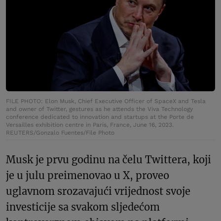
FILE PHOTO: Elon Musk, Chief Executive Officer of SpaceX and Tesla
and owner of Twitter, gestures as he attends the Viva Technology
conference dedicated to innovation and startups at the Porte de
Versailles exhibition centre in Paris, France, June 16, 2023.
REUTERS/Gonzalo Fuentes/File Photo
Musk je prvu godinu na čelu Twittera, koji
je u julu preimenovao u X, proveo
uglavnom srozavajući vrijednost svoje
investicije sa svakom sljedećom