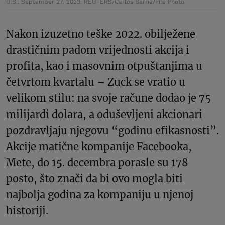
U.S., September 27, 2023. REUTERS/Carlos Barria/File Photo
Nakon izuzetno teške 2022. obilježene
drastičnim padom vrijednosti akcija i
profita, kao i masovnim otpuštanjima u
četvrtom kvartalu – Zuck se vratio u
velikom stilu: na svoje račune dodao je 75
milijardi dolara, a oduševljeni akcionari
pozdravljaju njegovu “godinu efikasnosti”.
Akcije matične kompanije Facebooka,
Mete, do 15. decembra porasle su 178
posto, što znači da bi ovo mogla biti
najbolja godina za kompaniju u njenoj
historiji.