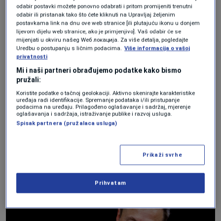
Samo dvojica na ovogodišnjem popisu nisu
odabir postavki možete ponovno odabrati i pritom promijeniti trenutni
odabir ili pristanak tako što ćete kliknuti na Upravljaj željenim
iz SAD: Indonežanski tajkun iz sektora
postavkama link na dnu ove web stranice [ili plutajuću ikonu u donjem
lijevom dijelu web stranice, ako je primjenjivo]. Vaš odabir će se
energetike i petrohemije Prajogo Pangestu
mijenjati u okviru našeg Wеб локација. Za više detalja, pogledajte
Uredbu o postupanju s ličnim podacima.
Više informacija o vašoj
i španski mogul iza brenda Zara, Amansio
privatnosti
Ortega.
Mi i naši partneri obrađujemo podatke kako bismo
pružali:
Koristite podatke o tačnoj geolokaciji. Aktivno skenirajte karakteristike
Forbes donosi popis 10 milijardera koji su
uređaja radi identifikacije. Spremanje podataka i/ili pristupanje
podacima na uređaju. Prilagođeno oglašavanje i sadržaj, mjerenje
ove godine najviše zaradili:
oglašavanja i sadržaja, istraživanje publike i razvoj usluga.
Spisak partnera (pružalaca usluga)
1. Elon Musk
Prikaži svrhe
Prihvatam