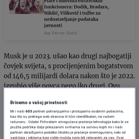
Plate i imovina entitetskih
funkcionera: Dodik, Bradara,
Nikšić, Višković i tužbe za
nedostavljanje podataka
javnosti
Ika Ferrer Gotić
Musk je u 2023. ušao kao drugi najbogatiji
čovjek svijeta, s procijenjenim bogatstvom
od 146,5 milijardi dolara nakon što je 2022.
izgubio više novca nego iko drugi. Ovu
godinu završava na tronu, dodavši gotovo
Brinemo o vašoj privatnosti
108 milijardi dolara svom bogatstvu
Mi i naši
603
partneri pohranjujemo i pristupamo osobnim podacima,
zahvaljujući nevjerovatnom preokretu u
kao što su pretraga web stranica ili lični identifikatori, na vašem
računaru . Odabir Prihvatam omogućava praćenje tehnologije kako bi se
vrijednosti akcija Tesle.
pružila podrška dolje prikazanim svrhama na osnovu kojih mi i naši
partneri obrađujemo podatke Ukoliko je praćenje onemogućeno, neki od
sadržaja i reklama koje vidite možda neće biti relevantni za vas. Ovaj