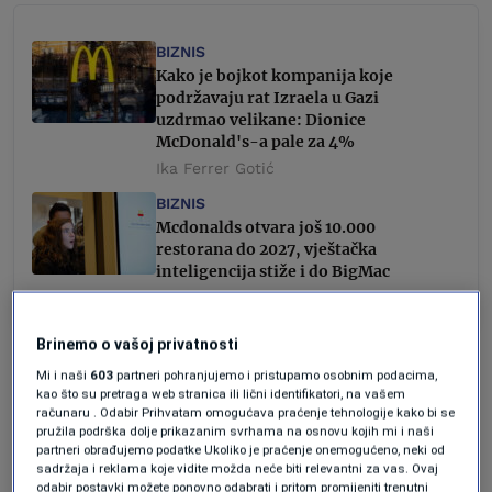
BIZNIS
Kako je bojkot kompanija koje
podržavaju rat Izraela u Gazi
uzdrmao velikane: Dionice
McDonald's-a pale za 4%
Ika Ferrer Gotić
BIZNIS
Mcdonalds otvara još 10.000
restorana do 2027, vještačka
inteligencija stiže i do BigMac
Forbes
Brinemo o vašoj privatnosti
Zapošljavaju 11.000 ljudi
Mi i naši
603
partneri pohranjujemo i pristupamo osobnim podacima,
kao što su pretraga web stranica ili lični identifikatori, na vašem
računaru . Odabir Prihvatam omogućava praćenje tehnologije kako bi se
pružila podrška dolje prikazanim svrhama na osnovu kojih mi i naši
Alshaya sa sjedištem u Kuvajtu već više od
partneri obrađujemo podatke Ukoliko je praćenje onemogućeno, neki od
sadržaja i reklama koje vidite možda neće biti relevantni za vas. Ovaj
25 godina posjeduje prava na upravljanje
odabir postavki možete ponovno odabrati i pritom promijeniti trenutni