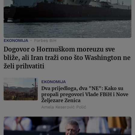
EKONOMIJA
Forbes BiH
Dogovor o Hormuškom moreuzu sve
bliže, ali Iran traži ono što Washington ne
želi prihvatiti
EKONOMIJA
Dva prijedloga, dva "NE": Kako su
propali pregovori Vlade FBiH i Nove
Željezare Zenica
Amela Keserović Polić