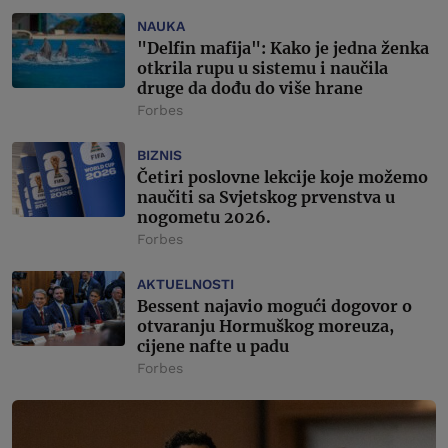
NAUKA
"Delfin mafija": Kako je jedna ženka
otkrila rupu u sistemu i naučila
druge da dođu do više hrane
Forbes
BIZNIS
Četiri poslovne lekcije koje možemo
naučiti sa Svjetskog prvenstva u
nogometu 2026.
Forbes
AKTUELNOSTI
Bessent najavio mogući dogovor o
otvaranju Hormuškog moreuza,
cijene nafte u padu
Forbes