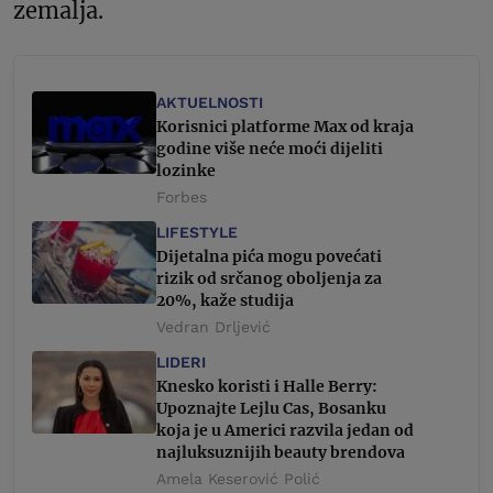
zemalja.
AKTUELNOSTI
Korisnici platforme Max od kraja
godine više neće moći dijeliti
lozinke
Forbes
LIFESTYLE
Dijetalna pića mogu povećati
rizik od srčanog oboljenja za
20%, kaže studija
Vedran Drljević
LIDERI
Knesko koristi i Halle Berry:
Upoznajte Lejlu Cas, Bosanku
koja je u Americi razvila jedan od
najluksuznijih beauty brendova
Amela Keserović Polić