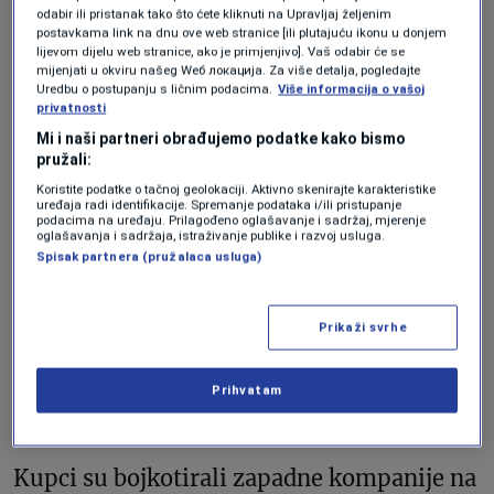
odabir ili pristanak tako što ćete kliknuti na Upravljaj željenim
Starbucks-om na Bliskom istoku i posluje
postavkama link na dnu ove web stranice [ili plutajuću ikonu u donjem
lijevom dijelu web stranice, ako je primjenjivo]. Vaš odabir će se
na oko 1.300 lokacija širom regije,
mijenjati u okviru našeg Wеб локација. Za više detalja, pogledajte
Uredbu o postupanju s ličnim podacima.
Više informacija o vašoj
zapošljavajući oko 11.000 ljudi.
privatnosti
Mi i naši partneri obrađujemo podatke kako bismo
“Naše misli su sa partnerima koji će nas
pružali:
napustiti, i želimo im se zahvaliti na
Koristite podatke o tačnoj geolokaciji. Aktivno skenirajte karakteristike
uređaja radi identifikacije. Spremanje podataka i/ili pristupanje
podacima na uređaju. Prilagođeno oglašavanje i sadržaj, mjerenje
njihovom doprinosu”, rekao je
oglašavanja i sadržaja, istraživanje publike i razvoj usluga.
Spisak partnera (pružalaca usluga)
glasnogovornik Starbucksa u izjavi,
dodajući da kompanija “ostaje posvećena
Prikaži svrhe
bliskoj saradnji sa Alshayom kako bi
ostvarila dugoročne rezultate i rast u ovoj
Prihvatam
važnoj regiji.”
Kupci su bojkotirali zapadne kompanije na