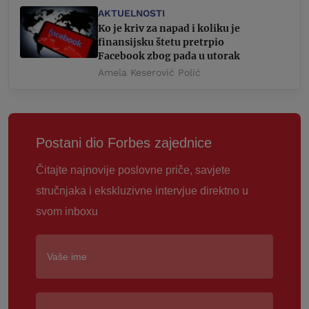
AKTUELNOSTI
Ko je kriv za napad i koliku je
finansijsku štetu pretrpio
Facebook zbog pada u utorak
Amela Keserović Polić
Postani dio Forbes zajednice
Čitajte najnovije poslovne priče, savjete
stručnjaka i ekskluzivne intervjue direktno u
svom inboxu