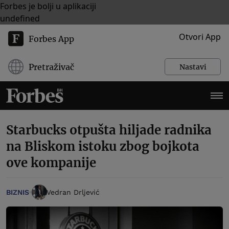
Forbes je bolji u aplikaciji
undefined
Otvori App
Forbes App
Pretraživač
Nastavi
Starbucks otpušta hiljade radnika
na Bliskom istoku zbog bojkota
ove kompanije
BIZNIS
Vedran Drljević