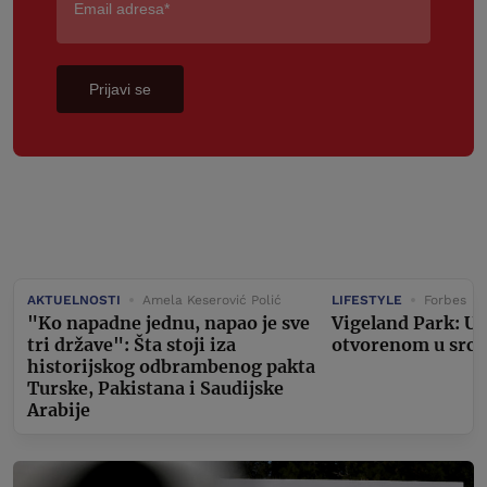
Prijavi se
AKTUELNOSTI
Amela Keserović Polić
LIFESTYLE
Forbes
"Ko napadne jednu, napao je sve
Vigeland Park: U
tri države": Šta stoji iza
otvorenom u srcu
historijskog odbrambenog pakta
Turske, Pakistana i Saudijske
Arabije