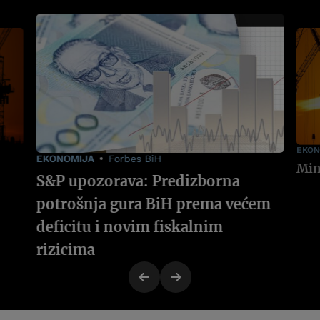
EKON
EKONOMIJA
Forbes BiH
S&P upozorava: Predizborna
potrošnja gura BiH prema većem
deficitu i novim fiskalnim
rizicima