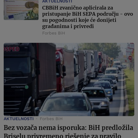
AKTUELNOSTI
CBBiH zvanično aplicirala za
pristupanje BiH SEPA području - ovo
su pogodnosti koje će donijeti
građanima i privredi
Forbes BiH
AKTUELNOSTI
Forbes BiH
Bez vozača nema isporuka: BiH predložila
Briselu privremeno rješenje za pravilo