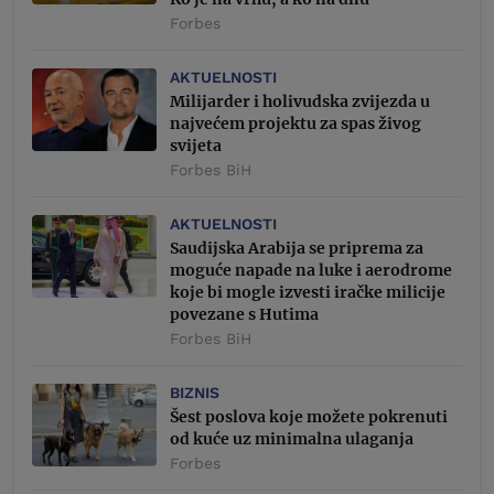
Forbes
AKTUELNOSTI
Milijarder i holivudska zvijezda u
najvećem projektu za spas živog
svijeta
Forbes BiH
AKTUELNOSTI
Saudijska Arabija se priprema za
moguće napade na luke i aerodrome
koje bi mogle izvesti iračke milicije
povezane s Hutima
Forbes BiH
BIZNIS
Šest poslova koje možete pokrenuti
od kuće uz minimalna ulaganja
Forbes