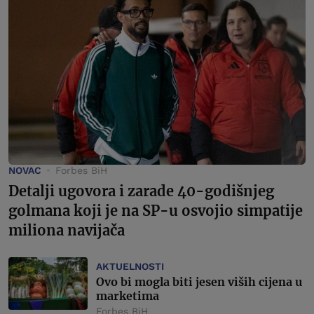
NOVAC
Forbes BiH
Detalji ugovora i zarade 40-godišnjeg
golmana koji je na SP-u osvojio simpatije
miliona navijača
AKTUELNOSTI
Ovo bi mogla biti jesen viših cijena u
marketima
Forbes BiH