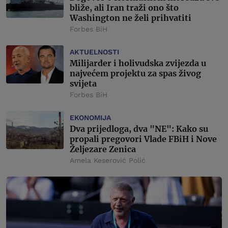
bliže, ali Iran traži ono što
Washington ne želi prihvatiti
Forbes BiH
AKTUELNOSTI
Milijarder i holivudska zvijezda u
najvećem projektu za spas živog
svijeta
Forbes BiH
EKONOMIJA
Dva prijedloga, dva "NE": Kako su
propali pregovori Vlade FBiH i Nove
Željezare Zenica
Amela Keserović Polić