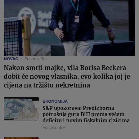
NOVAC
Forbes BiH
Nakon smrti majke, vila Borisa Beckera
dobit će novog vlasnika, evo kolika joj je
cijena na tržištu nekretnina
EKONOMIJA
S&P upozorava: Predizborna
potrošnja gura BiH prema većem
deficitu i novim fiskalnim rizicima
Forbes BiH