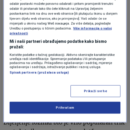
odabir postavki možete ponovno odabrati i pritom promijeniti trenutni
čime je platforma zabilježila najbolju
odabir ili pristanak tako što ćete kliknuti na Upravljaj željenim
godinu u svojoj povijesti po pitanju
postavkama link na dnu ove web stranice [ili plutajuću ikonu u donjem
lijevom dijelu web stranice, ako je primjenjivo]. Vaš odabir će se
prihoda i neto zarade.
mijenjati u okviru našeg Wеб локација. Za više detalja, pogledajte
Uredbu o postupanju s ličnim podacima.
Više informacija o vašoj
privatnosti
Disney+
i
Hulu
pridružili su se trendu:
Mi i naši partneri obrađujemo podatke kako bismo
pružali:
korisnici platforme Disney+ izgubit će
Koristite podatke o tačnoj geolokaciji. Aktivno skenirajte karakteristike
opciju dijeljena lozinki do 14. marta.
uređaja radi identifikacije. Spremanje podataka i/ili pristupanje
podacima na uređaju. Prilagođeno oglašavanje i sadržaj, mjerenje
oglašavanja i sadržaja, istraživanje publike i razvoj usluga.
Spisak partnera (pružalaca usluga)
Dionice Warner Bros. Discoveryja trenutno
imaju cijenu upol nižu od prošle godine,
Prikaži svrhe
nakon pada od gotovo 46 posto od prošlog
ožujka.
Prihvatam
Dijeljenje lozinki bio je vrlo popularan trik