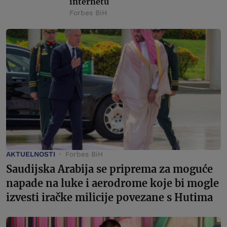
internetu
Forbes BiH
AKTUELNOSTI
Forbes BiH
Saudijska Arabija se priprema za moguće
napade na luke i aerodrome koje bi mogle
izvesti iračke milicije povezane s Hutima