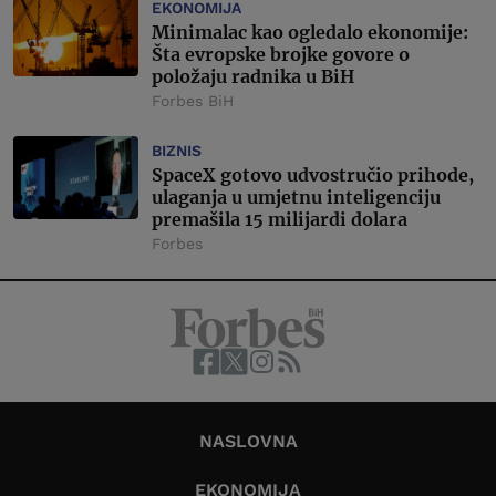
EKONOMIJA
Minimalac kao ogledalo ekonomije:
Šta evropske brojke govore o
položaju radnika u BiH
Forbes BiH
BIZNIS
SpaceX gotovo udvostručio prihode,
ulaganja u umjetnu inteligenciju
premašila 15 milijardi dolara
Forbes
NASLOVNA
EKONOMIJA