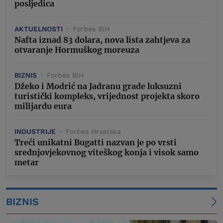
posljedica
AKTUELNOSTI
Forbes BiH
Nafta iznad 83 dolara, nova lista zahtjeva za
otvaranje Hormuškog moreuza
BIZNIS
Forbes BiH
Džeko i Modrić na Jadranu grade luksuzni
turistički kompleks, vrijednost projekta skoro
milijardu eura
INDUSTRIJE
Forbes Hrvatska
Treći unikatni Bugatti nazvan je po vrsti
srednjovjekovnog viteškog konja i visok samo
metar
BIZNIS