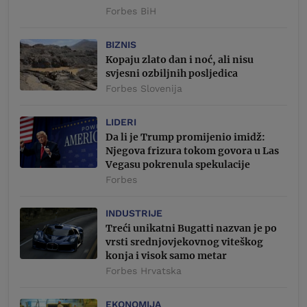
Forbes BiH
BIZNIS
Kopaju zlato dan i noć, ali nisu
svjesni ozbiljnih posljedica
Forbes Slovenija
LIDERI
Da li je Trump promijenio imidž:
Njegova frizura tokom govora u Las
Vegasu pokrenula spekulacije
Forbes
INDUSTRIJE
Treći unikatni Bugatti nazvan je po
vrsti srednjovjekovnog viteškog
konja i visok samo metar
Forbes Hrvatska
EKONOMIJA