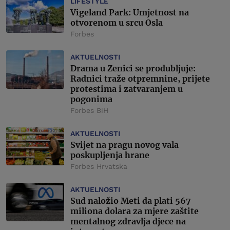
LIFESTYLE
Vigeland Park: Umjetnost na
otvorenom u srcu Osla
Forbes
AKTUELNOSTI
Drama u Zenici se produbljuje:
Radnici traže otpremnine, prijete
protestima i zatvaranjem u
pogonima
Forbes BiH
AKTUELNOSTI
Svijet na pragu novog vala
poskupljenja hrane
Forbes Hrvatska
AKTUELNOSTI
Sud naložio Meti da plati 567
miliona dolara za mjere zaštite
mentalnog zdravlja djece na