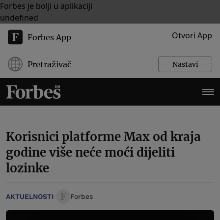
Forbes je bolji u aplikaciji
undefined
Otvori App
Forbes App
Pretraživač
Nastavi
Korisnici platforme Max od kraja
godine više neće moći dijeliti
lozinke
AKTUELNOSTI
Forbes