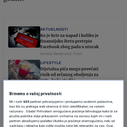
AKTUELNOSTI
Ko je kriv za napad i koliku je
finansijsku štetu pretrpio
Facebook zbog pada u utorak
Amela Keserović Polić
LIFESTYLE
Dijetalna pića mogu povećati
rizik od srčanog oboljenja za
20%, kaže studija
Vedran Drljević
Brinemo o vašoj privatnosti
Mi i naši
603
partneri pohranjujemo i pristupamo osobnim podacima,
Netflix
je ukinuo dijeljenje lozinki prije
kao što su pretraga web stranica ili lični identifikatori, na vašem
računaru . Odabir Prihvatam omogućava praćenje tehnologije kako bi se
trećeg kvartala prošle godine, dodavši do
pružila podrška dolje prikazanim svrhama na osnovu kojih mi i naši
partneri obrađujemo podatke Ukoliko je praćenje onemogućeno, neki od
kraja 2023. 30 miliona novih korisnika,
sadržaja i reklama koje vidite možda neće biti relevantni za vas. Ovaj