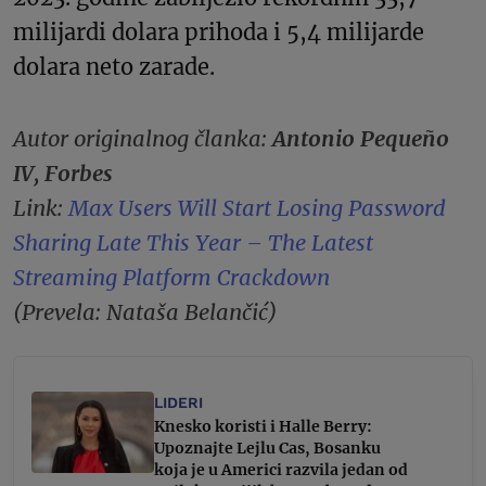
milijardi dolara prihoda i 5,4 milijarde
dolara neto zarade.
Autor originalnog članka:
Antonio Pequeño
IV, Forbes
Link:
Max Users Will Start Losing Password
Sharing Late This Year – The Latest
Streaming Platform Crackdown
(Prevela: Nataša Belančić)
LIDERI
Knesko koristi i Halle Berry:
Upoznajte Lejlu Cas, Bosanku
koja je u Americi razvila jedan od