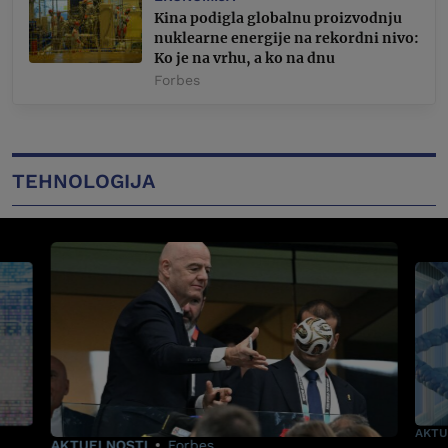
Kina podigla globalnu proizvodnju
nuklearne energije na rekordni nivo:
Ko je na vrhu, a ko na dnu
Forbes
TEHNOLOGIJA
AKTU
AKTUELNOSTI
Forbes