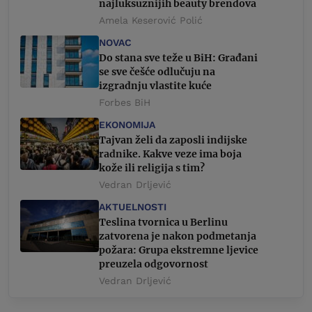
najluksuznijih beauty brendova
Amela Keserović Polić
NOVAC
Do stana sve teže u BiH: Građani
se sve češće odlučuju na
izgradnju vlastite kuće
Forbes BiH
EKONOMIJA
Tajvan želi da zaposli indijske
radnike. Kakve veze ima boja
kože ili religija s tim?
Vedran Drljević
AKTUELNOSTI
Teslina tvornica u Berlinu
zatvorena je nakon podmetanja
požara: Grupa ekstremne ljevice
preuzela odgovornost
Vedran Drljević