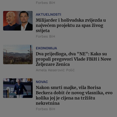
Forbes BiH
AKTUELNOSTI
Milijarder i holivudska zvijezda u
najvećem projektu za spas živog
svijeta
Forbes BiH
EKONOMIJA
Dva prijedloga, dva "NE": Kako su
propali pregovori Vlade FBiH i Nove
Željezare Zenica
Amela Keserović Polić
NOVAC
Nakon smrti majke, vila Borisa
Beckera dobit će novog vlasnika, evo
kolika joj je cijena na tržištu
nekretnina
Forbes BiH