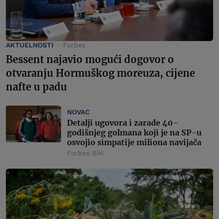
AKTUELNOSTI
Forbes
Bessent najavio mogući dogovor o
otvaranju Hormuškog moreuza, cijene
nafte u padu
NOVAC
Detalji ugovora i zarade 40-
godišnjeg golmana koji je na SP-u
osvojio simpatije miliona navijača
Forbes BiH