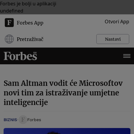
Forbes je bolji u aplikaciji
undefined
Otvori App
Forbes App
Pretraživač
Nastavi
Sam Altman vodit će Microsoftov
novi tim za istraživanje umjetne
inteligencije
BIZNIS
Forbes