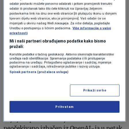
odabir postavki možete ponovno odabrati i pritom promijeniti trenutni
odabir ili pristanak tako što ćete kliknuti na Upravljaj željenim
U naknadnoj objavi, Nadella je objasnio
postavkama link na dnu ove web stranice [ili plutajuću ikonu u donjem
lijevom dijelu web stranice, ako je primjenjivo]. Vaš odabir će se
kako će Altman biti izvršni direktor nove
mijenjati u okviru našeg Wеб локација. Za više detalja, pogledajte
Uredbu o postupanju s ličnim podacima.
Više informacija o vašoj
jedinice i da će tim funkcionirati na način
privatnosti
sličan drugim subjektima u vlasništvu
Mi i naši partneri obrađujemo podatke kako bismo
pružali:
Microsofta “kao što su GitHub, Mojang
Koristite podatke o tačnoj geolokaciji. Aktivno skenirajte karakteristike
Studios i LinkedIn.”
uređaja radi identifikacije. Spremanje podataka i/ili pristupanje
podacima na uređaju. Prilagođeno oglašavanje i sadržaj, mjerenje
oglašavanja i sadržaja, istraživanje publike i razvoj usluga.
Spisak partnera (pružalaca usluga)
Što je prethodilo ovoj
objavi?
Prikaži svrhe
Prihvatam
Ova objava označila je završetak drame
koja je započela kada je Altman
neočekivano izbačen iz OpenAI-ja u petak.