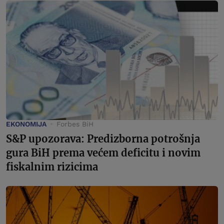
EKONOMIJA
Forbes BiH
S&P upozorava: Predizborna potrošnja
gura BiH prema većem deficitu i novim
fiskalnim rizicima