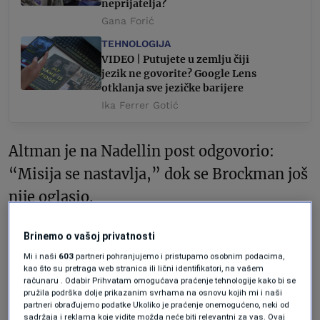
neprijatelja?
Gana Forić
TEHNOLOGIJA
VIDEO | Putujete u zemlju čiji
jezik ne govorite? Google Lens
otklanja sve jezičke barijere
Ika Ferrer Gotić
Altman je na Nadellin post odgovorio:
“Misija se nastavlja,” dok se Brockman još
nije oglasio.
Nadellina objava sugerira kako će se
Brinemo o vašoj privatnosti
Microsoftu uz Altmana i Brockmana
Mi i naši
603
partneri pohranjujemo i pristupamo osobnim podacima,
kao što su pretraga web stranica ili lični identifikatori, na vašem
pridružiti još bivših zaposlenika OpenAI-
računaru . Odabir Prihvatam omogućava praćenje tehnologije kako bi se
pružila podrška dolje prikazanim svrhama na osnovu kojih mi i naši
ja, no izvršni direktor nije navodio imena.
partneri obrađujemo podatke Ukoliko je praćenje onemogućeno, neki od
sadržaja i reklama koje vidite možda neće biti relevantni za vas. Ovaj