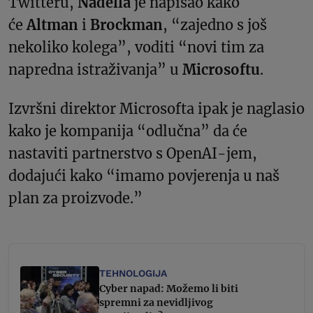
Twitteru,
Nadella
je napisao kako
će
Altman
i
Brockman
, “zajedno s još
nekoliko kolega”, voditi “novi tim za
napredna istraživanja” u
Microsoftu
.
Izvršni direktor Microsofta ipak je naglasio
kako je kompanija “odlučna” da će
nastaviti partnerstvo s OpenAI-jem,
dodajući kako “imamo povjerenja u naš
plan za proizvode.”
TEHNOLOGIJA
Cyber napad: Možemo li biti
spremni za nevidljivog