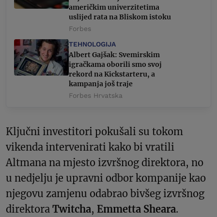
američkim univerzitetima
uslijed rata na Bliskom istoku
Forbes
TEHNOLOGIJA
Albert Gajšak: Svemirskim
igračkama oborili smo svoj
rekord na Kickstarteru, a
kampanja još traje
Forbes Hrvatska
Ključni investitori pokušali su tokom
vikenda intervenirati kako bi vratili
Altmana na mjesto izvršnog direktora, no
u nedjelju je upravni odbor kompanije kao
njegovu zamjenu odabrao bivšeg izvršnog
direktora
Twitcha
,
Emmetta Sheara
.