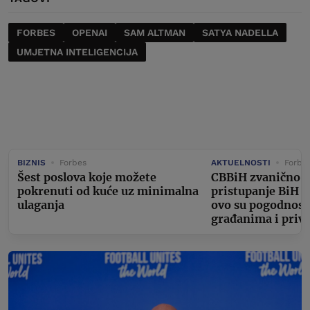
FORBES
OPENAI
SAM ALTMAN
SATYA NADELLA
UMJETNA INTELIGENCIJA
BIZNIS
Forbes
AKTUELNOSTI
Forbe
Šest poslova koje možete
CBBiH zvanično ap
pokrenuti od kuće uz minimalna
pristupanje BiH 
ulaganja
ovo su pogodnosti
građanima i privr