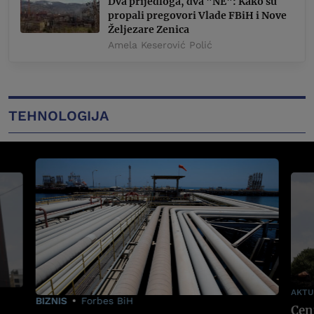
Dva prijedloga, dva "NE": Kako su
propali pregovori Vlade FBiH i Nove
Željezare Zenica
Amela Keserović Polić
TEHNOLOGIJA
AKTU
BIZNIS
Forbes BiH