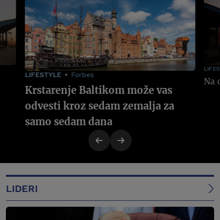
LIFE
LIFESTYLE
Forbes
Krstarenje Baltikom može vas
odvesti kroz sedam zemalja za
samo sedam dana
LIDERI