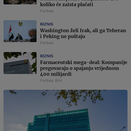
koliko će zaista plaćati
Forbes
BIZNIS
Washington želi Irak, ali ga Teheran
i Peking ne puštaju
Forbes
BIZNIS
Farmaceutski mega-deal: Kompanije
pregovaraju o spajanju vrijednom
400 milijardi
Forbes BiH