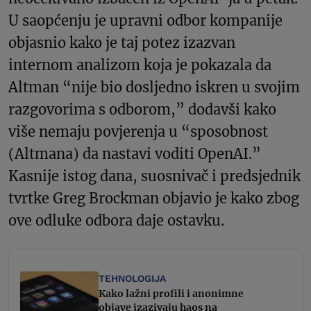
U saopćenju je upravni odbor kompanije
objasnio kako je taj potez izazvan
internom analizom koja je pokazala da
Altman “nije bio dosljedno iskren u svojim
razgovorima s odborom,” dodavši kako
više nemaju povjerenja u “sposobnost
(Altmana) da nastavi voditi OpenAI.”
Kasnije istog dana, suosnivač i predsjednik
tvrtke Greg Brockman objavio je kako zbog
ove odluke odbora daje ostavku.
TEHNOLOGIJA
Kako lažni profili i anonimne
objave izazivaju haos na