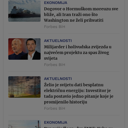
EKONOMIJA
Dogovor o Hormuškom moreuzu sve
bliže, ali Iran traži ono što
Washington ne želi prihvatiti
Forbes BiH
AKTUELNOSTI
Milijarder i holivudska zvijezda u
najvećem projektu za spas živog
svijeta
Forbes BiH
AKTUELNOSTI
Želio je svijetu dati besplatnu
električnu energiju: Investitor je
tada postavio jedno pitanje koje je
promijenilo historiju
Forbes BiH
EKONOMIJA