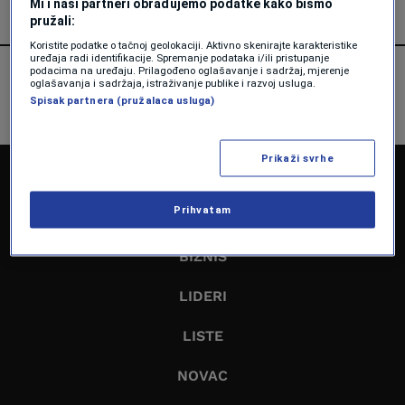
Mi i naši partneri obrađujemo podatke kako bismo
pružali:
Koristite podatke o tačnoj geolokaciji. Aktivno skenirajte karakteristike
uređaja radi identifikacije. Spremanje podataka i/ili pristupanje
podacima na uređaju. Prilagođeno oglašavanje i sadržaj, mjerenje
oglašavanja i sadržaja, istraživanje publike i razvoj usluga.
Spisak partnera (pružalaca usluga)
Prikaži svrhe
NASLOVNA
Prihvatam
EKONOMIJA
BIZNIS
LIDERI
LISTE
NOVAC