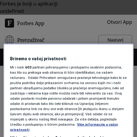
Forbes je bolji u aplikaciji
undefined
Otvori App
Forbes App
Pretraživač
Nastavi
Brinemo o vašoj privatnosti
Mi i naši
603
partneri pohranjujemo i pristupamo osobnim podacima,
kao što su pretraga web stranica ili lični identifikatori, na vašem
računaru . Odabir Prihvatam omogućava praćenje tehnologije kako bi se
SATYA NADELLA
pružila podrška dolje prikazanim svrhama na osnovu kojih mi i naši
partneri obrađujemo podatke Ukoliko je praćenje onemogućeno, neki od
sadržaja i reklama koje vidite možda neće biti relevantni za vas. Ovaj
odabir postavki možete ponovno odabrati i pritom promijeniti trenutni
BIZNIS
odabir ili pristanak tako što ćete kliknuti na Upravljaj željenim
Sam Altman vodit će Microsoftov
postavkama link na dnu ove web stranice [ili plutajuću ikonu u donjem
novi tim za istraživanje umjetne
lijevom dijelu web stranice, ako je primjenjivo]. Vaš odabir će se
mijenjati u okviru našeg Wеб локација. Za više detalja, pogledajte
inteligencije
Uredbu o postupanju s ličnim podacima.
Više informacija o vašoj
Forbes
privatnosti