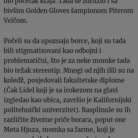
bio početak kraja. Tada se združio i sa
bivšim Golden Gloves šampionom Piterom
Velčom.
Počeli su da upoznaju borce, koji su tada
bili stigmatizovani kao odbojni i
problematični, što je za neke momke tada
bio težak stereotip. Mnogi od njih išli su na
koledž, posjedovali fakultetske diplome
(Čak Lidel koji je sa irokezom na glavi
izgledao kao ubica, završio je Kalifornijski
politehnički univerzitet). Rasplinule su ih
različite životne priče boraca, poput one
Meta Hjuza, momka sa farme, koji je