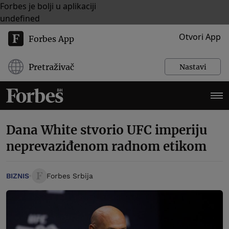
Forbes je bolji u aplikaciji
undefined
Otvori App
Forbes App
Pretraživač
Nastavi
Dana White stvorio UFC imperiju
neprevaziđenom radnom etikom
BIZNIS
Forbes Srbija