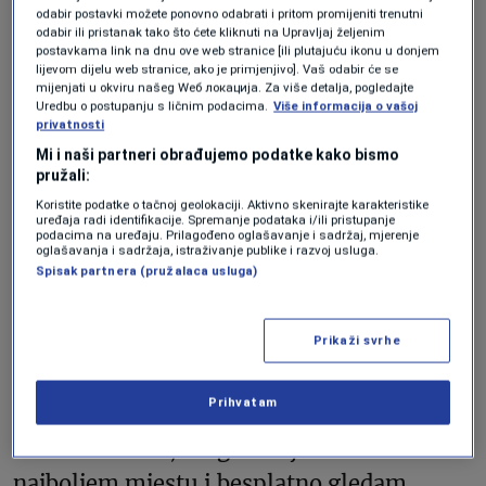
odabir postavki možete ponovno odabrati i pritom promijeniti trenutni
prepotentnosti.
odabir ili pristanak tako što ćete kliknuti na Upravljaj željenim
postavkama link na dnu ove web stranice [ili plutajuću ikonu u donjem
lijevom dijelu web stranice, ako je primjenjivo]. Vaš odabir će se
mijenjati u okviru našeg Wеб локација. Za više detalja, pogledajte
Tako je uostalom zasijala zvijezda Džoa
Uredbu o postupanju s ličnim podacima.
Više informacija o vašoj
privatnosti
Rogana (Joe Rogan), na kojeg je sasvim
Mi i naši partneri obrađujemo podatke kako bismo
slučajno „naletio“ pregledavajući stare
pružali:
VHS kasete. Neki tip koji je radio
Koristite podatke o tačnoj geolokaciji. Aktivno skenirajte karakteristike
uređaja radi identifikacije. Spremanje podataka i/ili pristupanje
promociju Fear Factora, pričao je samo o
podacima na uređaju. Prilagođeno oglašavanje i sadržaj, mjerenje
oglašavanja i sadržaja, istraživanje publike i razvoj usluga.
UFC-u. Osjetio je strast, ljubav, iskrenu
Spisak partnera (pružalaca usluga)
emociju. Sve kvalitete koje on lično smatra
neophodnim i za uspješan biznis. Džo
Prikaži svrhe
Rogan je prvih 13 UFC epizoda vodio
Prihvatam
besplatno. „Čekaj malo, hoćeš da ja
komentarišem, mogu da sjedim na
najboljem mjestu i besplatno gledam