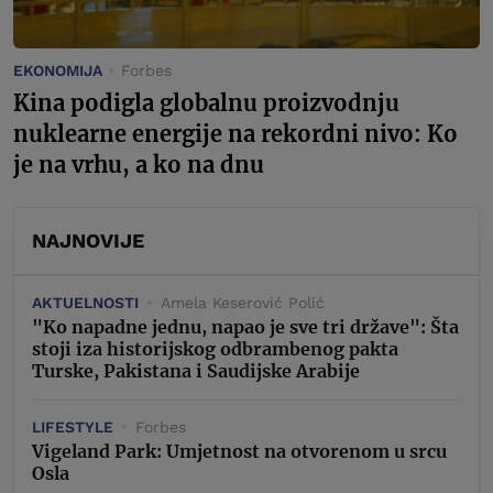
EKONOMIJA
Forbes
Kina podigla globalnu proizvodnju
nuklearne energije na rekordni nivo: Ko
je na vrhu, a ko na dnu
NAJNOVIJE
AKTUELNOSTI
Amela Keserović Polić
"Ko napadne jednu, napao je sve tri države": Šta
stoji iza historijskog odbrambenog pakta
Turske, Pakistana i Saudijske Arabije
LIFESTYLE
Forbes
Vigeland Park: Umjetnost na otvorenom u srcu
Osla