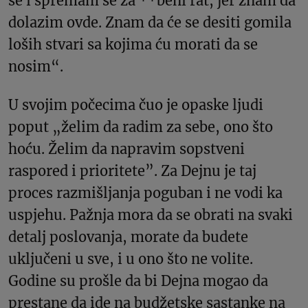
se i spremam se za **beni rat, jer znam da
dolazim ovde. Znam da će se desiti gomila
loših stvari sa kojima ću morati da se
nosim“.
U svojim počecima čuo je opaske ljudi
poput „želim da radim za sebe, ono što
hoću. Želim da napravim sopstveni
raspored i prioritete”. Za Dejnu je taj
proces razmišljanja poguban i ne vodi ka
uspjehu. Pažnja mora da se obrati na svaki
detalj poslovanja, morate da budete
uključeni u sve, i u ono što ne volite.
Godine su prošle da bi Dejna mogao da
prestane da ide na budžetske sastanke na