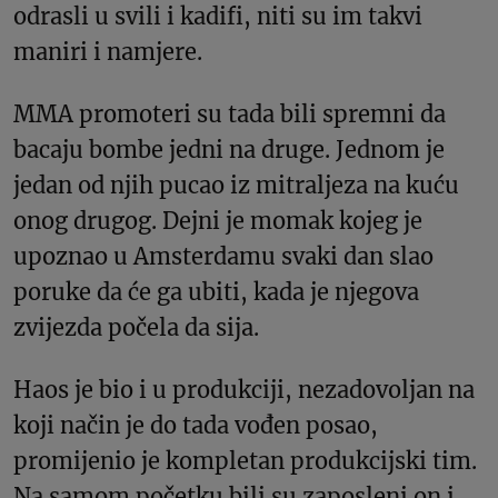
odrasli u svili i kadifi, niti su im takvi
maniri i namjere.
MMA promoteri su tada bili spremni da
bacaju bombe jedni na druge. Jednom je
jedan od njih pucao iz mitraljeza na kuću
onog drugog. Dejni je momak kojeg je
upoznao u Amsterdamu svaki dan slao
poruke da će ga ubiti, kada je njegova
zvijezda počela da sija.
Haos je bio i u produkciji, nezadovoljan na
koji način je do tada vođen posao,
promijenio je kompletan produkcijski tim.
Na samom početku bili su zaposleni on i