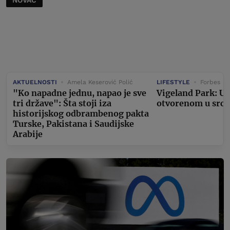
NOVAC
AKTUELNOSTI
Amela Keserović Polić
LIFESTYLE
Forbes
"Ko napadne jednu, napao je sve
Vigeland Park: U
tri države": Šta stoji iza
otvorenom u srcu
historijskog odbrambenog pakta
Turske, Pakistana i Saudijske
Arabije