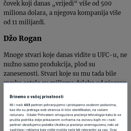
čovek koji danas „vrijedi“ više od 500
miliona dolara, a njegova kompanija više
od 11 milijardi.
Džo Rogan
Mnoge stvari koje danas vidite u UFC-u, ne
nužno samo produkcija, plod su
zanesenosti. Stvari koje su mu tada bile
mrske ostale su miljama daleko od njegove
organizacije, poput komentatora koje je
Brinemo o vašoj privatnosti
prezirao, zbog prevelike kritike boraca,
Mi i naši
603
partneri pohranjujemo i pristupamo osobnim podacima,
nepoznavanja sporta (danas prenose vodi
kao što su pretraga web stranica ili lični identifikatori, na vašem
računaru . Odabir Prihvatam omogućava praćenje tehnologije kako bi se
između ostalih i Danijel Kormije (Daniel
pružila podrška dolje prikazanim svrhama na osnovu kojih mi i naši
partneri obrađujemo podatke Ukoliko je praćenje onemogućeno, neki od
Cormier), bivši UFC šampion),
sadržaja i reklama koje vidite možda neće biti relevantni za vas. Ovaj