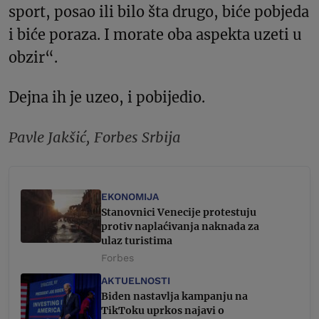
sport, posao ili bilo šta drugo, biće pobjeda
i biće poraza. I morate oba aspekta uzeti u
obzir“.
Dejna ih je uzeo, i pobijedio.
Pavle Jakšić, Forbes Srbija
EKONOMIJA
Stanovnici Venecije protestuju
protiv naplaćivanja naknada za
ulaz turistima
Forbes
AKTUELNOSTI
Biden nastavlja kampanju na
TikToku uprkos najavi o