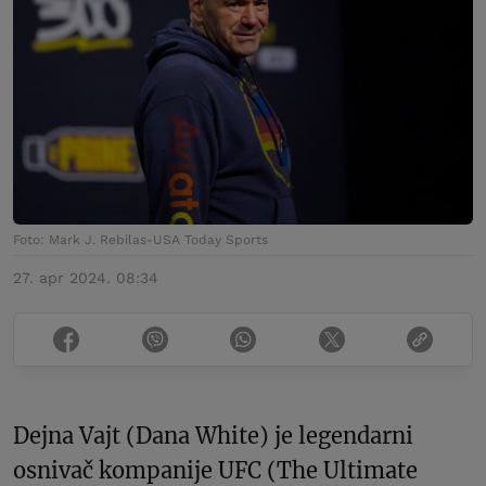
Foto: Mark J. Rebilas-USA Today Sports
27. apr 2024. 08:34
Dejna Vajt (Dana White) je legendarni
osnivač kompanije UFC (The Ultimate