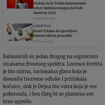
tvrdnji da bi Teslin humanoidni
robot Optimus mogao da bude
lansiran 2025
Forbes Srbija
LIFESTYLE
Znate li kako da upravljate
timom tokom praznika
Forbes Srbija
Balansirali su jedan drugog na suprotnim
stranama životnog spektra. Lorenco Fertita
je bio mirna, racionalna glava koja je
donosila trezvene odluke i pritiskala
kočnice, dok je Dejna bio vatra koja je sve
pokrenula, i bez čijeg bi se plamena sve
brzo ugasilo.