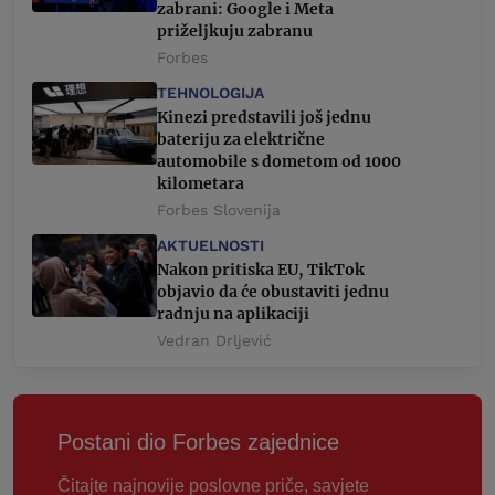
zabrani: Google i Meta
priželjkuju zabranu
Forbes
TEHNOLOGIJA
Kinezi predstavili još jednu
bateriju za električne
automobile s dometom od 1000
kilometara
Forbes Slovenija
AKTUELNOSTI
Nakon pritiska EU, TikTok
objavio da će obustaviti jednu
radnju na aplikaciji
Vedran Drljević
Postani dio Forbes zajednice
Čitajte najnovije poslovne priče, savjete