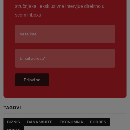
stručnjaka i ekskluzivne intervjue direktno u
svom inboxu
Prijavi se
TAGOVI
BIZNIS
DANA WHITE
EKONOMIJA
FORBES