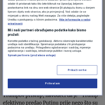
odabir ili pristanak tako što ćete kliknuti na Upravljaj željenim
postavkama link na dnu ove web stranice [ili plutajuću ikonu u donjem
lijevom dijelu web stranice, ako je primjenjivo]. Vaš odabir će se
Velika Britanija, Francuska, Njemačka,
mijenjati u okviru našeg Wеб локација. Za više detalja, pogledajte
Uredbu o postupanju s ličnim podacima.
Više informacija o vašoj
Italija, Poljska i Španija zajednički su
privatnosti
potvrdile svoju podršku ukrajinskoj
Mi i naši partneri obrađujemo podatke kako bismo
pružali:
“nezavisnosti, suverenitetu i
Koristite podatke o tačnoj geolokaciji. Aktivno skenirajte karakteristike
teritorijalnom integritetu”. Naglasili su da
uređaja radi identifikacije. Spremanje podataka i/ili pristupanje
podacima na uređaju. Prilagođeno oglašavanje i sadržaj, mjerenje
oglašavanja i sadržaja, istraživanje publike i razvoj usluga.
“Ukrajina i Evropa moraju biti dio bilo
Spisak partnera (pružalaca usluga)
kakvih pregovora” i da Ukrajina mora
dobiti “snažne sigurnosne garancije”.
Prikaži svrhe
Bivši američki savjetnik za nacionalnu
Prihvatam
sigurnost, John Bolton, kritikovao je
Trumpov pristup, navodeći da je “Trump
efektivno predao Putinu prije nego što su