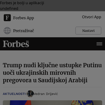
Forbes je bolji u aplikaciji
undefined
Otvori App
Forbes App
Pretraživač
Nastavi
Trump nudi ključne ustupke Putinu
uoči ukrajinskih mirovnih
pregovora u Saudijskoj Arabiji
AKTUELNOSTI
Vedran Drljević