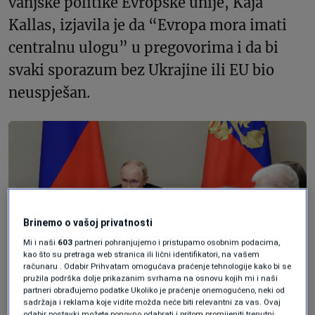
vanjske politike Evropske unije, Kaja
Kallas, izjavila je da “Evropa mora imati
centralnu ulogu” u pregovorima i da bi
svaki sporazum bez Ukrajine ili EU bio
neuspješan.
Brinemo o vašoj privatnosti
Mi i naši
603
partneri pohranjujemo i pristupamo osobnim podacima,
kao što su pretraga web stranica ili lični identifikatori, na vašem
računaru . Odabir Prihvatam omogućava praćenje tehnologije kako bi se
pružila podrška dolje prikazanim svrhama na osnovu kojih mi i naši
partneri obrađujemo podatke Ukoliko je praćenje onemogućeno, neki od
sadržaja i reklama koje vidite možda neće biti relevantni za vas. Ovaj
Sputnik/Gavriil Grigorov/Kremlin via REUTERS
odabir postavki možete ponovno odabrati i pritom promijeniti trenutni