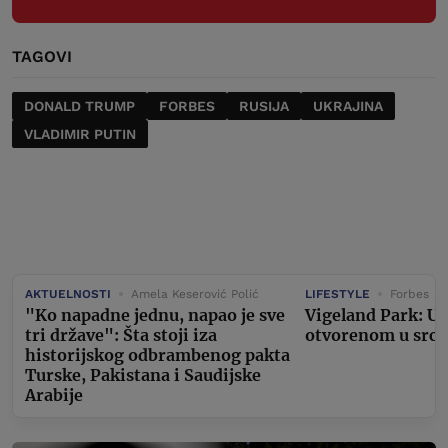
TAGOVI
DONALD TRUMP
FORBES
RUSIJA
UKRAJINA
VLADIMIR PUTIN
AKTUELNOSTI
Amela Keserović Polić
LIFESTYLE
Forbes
"Ko napadne jednu, napao je sve
Vigeland Park: U
tri države": Šta stoji iza
otvorenom u srcu
historijskog odbrambenog pakta
Turske, Pakistana i Saudijske
Arabije