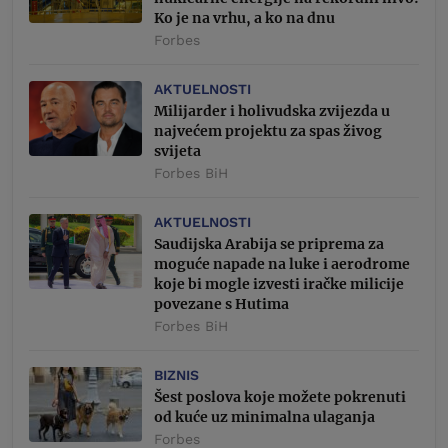
Ko je na vrhu, a ko na dnu
Forbes
AKTUELNOSTI
Milijarder i holivudska zvijezda u
najvećem projektu za spas živog
svijeta
Forbes BiH
AKTUELNOSTI
Saudijska Arabija se priprema za
moguće napade na luke i aerodrome
koje bi mogle izvesti iračke milicije
povezane s Hutima
Forbes BiH
BIZNIS
Šest poslova koje možete pokrenuti
od kuće uz minimalna ulaganja
Forbes