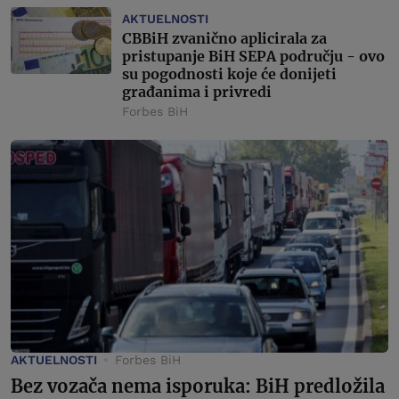
AKTUELNOSTI
CBBiH zvanično aplicirala za
pristupanje BiH SEPA području - ovo
su pogodnosti koje će donijeti
građanima i privredi
Forbes BiH
AKTUELNOSTI
Forbes BiH
Bez vozača nema isporuka: BiH predložila