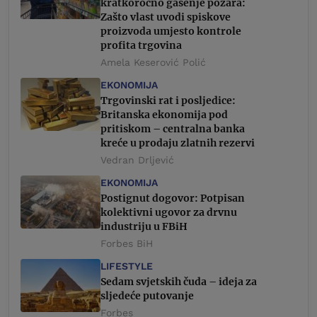
kratkoročno gašenje požara:
Zašto vlast uvodi spiskove
proizvoda umjesto kontrole
profita trgovina
Amela Keserović Polić
EKONOMIJA
Trgovinski rat i posljedice:
Britanska ekonomija pod
pritiskom – centralna banka
kreće u prodaju zlatnih rezervi
Vedran Drljević
EKONOMIJA
Postignut dogovor: Potpisan
kolektivni ugovor za drvnu
industriju u FBiH
Forbes BiH
LIFESTYLE
Sedam svjetskih čuda – ideja za
sljedeće putovanje
Forbes