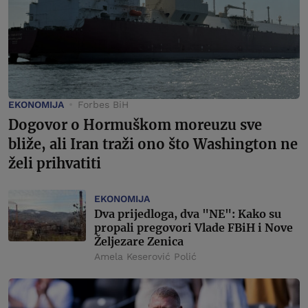
EKONOMIJA
Forbes BiH
Dogovor o Hormuškom moreuzu sve
bliže, ali Iran traži ono što Washington ne
želi prihvatiti
EKONOMIJA
Dva prijedloga, dva "NE": Kako su
propali pregovori Vlade FBiH i Nove
Željezare Zenica
Amela Keserović Polić