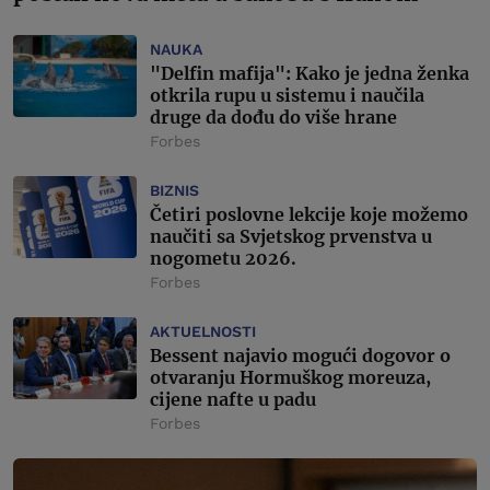
NAUKA
"Delfin mafija": Kako je jedna ženka
otkrila rupu u sistemu i naučila
druge da dođu do više hrane
Forbes
BIZNIS
Četiri poslovne lekcije koje možemo
naučiti sa Svjetskog prvenstva u
nogometu 2026.
Forbes
AKTUELNOSTI
Bessent najavio mogući dogovor o
otvaranju Hormuškog moreuza,
cijene nafte u padu
Forbes