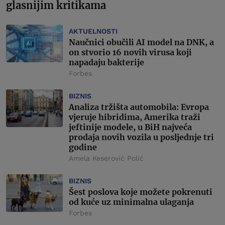
glasnijim kritikama
AKTUELNOSTI
Naučnici obučili AI model na DNK, a
on stvorio 16 novih virusa koji
napadaju bakterije
Forbes
BIZNIS
Analiza tržišta automobila: Evropa
vjeruje hibridima, Amerika traži
jeftinije modele, u BiH najveća
prodaja novih vozila u posljednje tri
godine
Amela Keserović Polić
BIZNIS
Šest poslova koje možete pokrenuti
od kuće uz minimalna ulaganja
Forbes