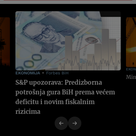
EKON
EKONOMIJA
Forbes BiH
S&P upozorava: Predizborna
potrošnja gura BiH prema većem
deficitu i novim fiskalnim
rizicima