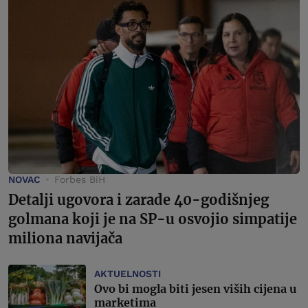
NOVAC
Forbes BiH
Detalji ugovora i zarade 40-godišnjeg
golmana koji je na SP-u osvojio simpatije
miliona navijača
AKTUELNOSTI
Ovo bi mogla biti jesen viših cijena u
marketima