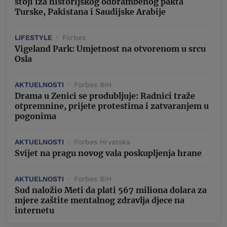
stoji iza historijskog odbrambenog pakta
Turske, Pakistana i Saudijske Arabije
LIFESTYLE
Forbes
Vigeland Park: Umjetnost na otvorenom u srcu
Osla
AKTUELNOSTI
Forbes BiH
Drama u Zenici se produbljuje: Radnici traže
otpremnine, prijete protestima i zatvaranjem u
pogonima
AKTUELNOSTI
Forbes Hrvatska
Svijet na pragu novog vala poskupljenja hrane
AKTUELNOSTI
Forbes BiH
Sud naložio Meti da plati 567 miliona dolara za
mjere zaštite mentalnog zdravlja djece na
internetu