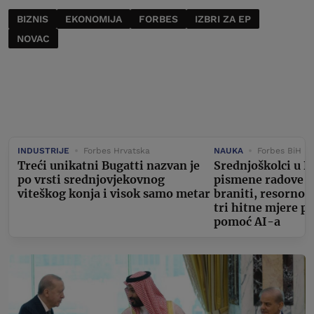
BIZNIS
EKONOMIJA
FORBES
IZBRI ZA EP
NOVAC
INDUSTRIJE
Forbes Hrvatska
NAUKA
Forbes BiH
Treći unikatni Bugatti nazvan je
Srednjoškolci u D
po vrsti srednjovjekovnog
pismene radove m
viteškog konja i visok samo metar
braniti, resorno 
tri hitne mjere p
pomoć AI-a