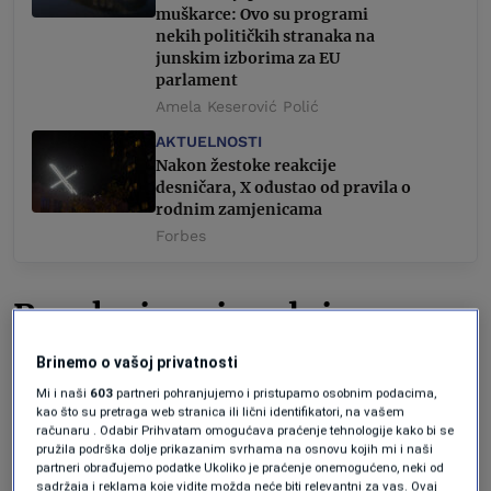
muškarce: Ovo su programi
nekih političkih stranaka na
junskim izborima za EU
parlament
Amela Keserović Polić
AKTUELNOSTI
Nakon žestoke reakcije
desničara, X odustao od pravila o
rodnim zamjenicama
Forbes
Poruka i nacionalnim
vladama
Brinemo o vašoj privatnosti
Mi i naši
603
partneri pohranjujemo i pristupamo osobnim podacima,
kao što su pretraga web stranica ili lični identifikatori, na vašem
računaru . Odabir Prihvatam omogućava praćenje tehnologije kako bi se
Prema preliminarnim rezultatima,
pružila podrška dolje prikazanim svrhama na osnovu kojih mi i naši
desničarska Alternativa za Njemačku (AfD)
partneri obrađujemo podatke Ukoliko je praćenje onemogućeno, neki od
sadržaja i reklama koje vidite možda neće biti relevantni za vas. Ovaj