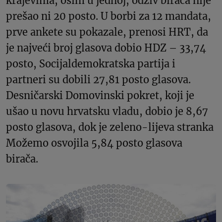
krajevima, osim u jednoj, odziv birača nije
prešao ni 20 posto. U borbi za 12 mandata,
prve ankete su pokazale, prenosi HRT, da
je najveći broj glasova dobio HDZ – 33,74
posto, Socijaldemokratska partija i
partneri su dobili 27,81 posto glasova.
Desničarski Domovinski pokret, koji je
ušao u novu hrvatsku vladu, dobio je 8,67
posto glasova, dok je zeleno-lijeva stranka
Možemo osvojila 5,84 posto glasova
birača.