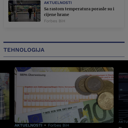
AKTUELNOSTI
Sa rastom temperatura porasle su i
cijene hrane
Forbes BiH
TEHNOLOGIJA
AKTU
AKTUELNOSTI
Forbes BiH