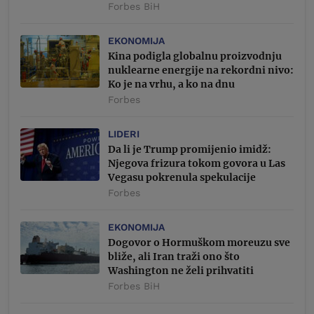
Forbes BiH
EKONOMIJA
Kina podigla globalnu proizvodnju
nuklearne energije na rekordni nivo:
Ko je na vrhu, a ko na dnu
Forbes
LIDERI
Da li je Trump promijenio imidž:
Njegova frizura tokom govora u Las
Vegasu pokrenula spekulacije
Forbes
EKONOMIJA
Dogovor o Hormuškom moreuzu sve
bliže, ali Iran traži ono što
Washington ne želi prihvatiti
Forbes BiH