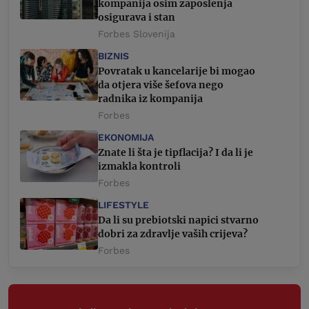
kompanija osim zaposlenja
osigurava i stan
Forbes Slovenija
BIZNIS
Povratak u kancelarije bi mogao
da otjera više šefova nego
radnika iz kompanija
Forbes
EKONOMIJA
Znate li šta je tipflacija? I da li je
izmakla kontroli
Forbes
LIFESTYLE
Da li su prebiotski napici stvarno
dobri za zdravlje vaših crijeva?
Forbes