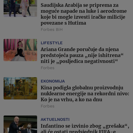
Saudijska Arabija se priprema za
moguće napade na luke i aerodrome
koje bi mogle izvesti iračke milicije
povezane s Hutima
Forbes BiH
LIFESTYLE
Ariana Grande poručuje da njena
predstojeća pauza „nije ishitrena“
niti je „posljedica negativnosti“
Forbes
EKONOMIJA
Kina podigla globalnu proizvodnju
nuklearne energije na rekordni nivo:
Ko je na vrhu, a ko na dnu
Forbes
AKTUELNOSTI
Infantino se izvinio zbog „grešaka“,
ali će ostati predsjednik FIFA-e