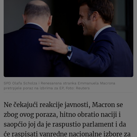
SPD Olafa Scholza i Renesansna stranka Emmanuela Macrona
pretrpjele poraz na izbrima za EP, Foto: Reuters
Ne čekajući reakcije javnosti, Macron se
zbog ovog poraza, hitno obratio naciji i
saopćio joj da je raspustio parlament i da
će raspisati vanredne nacionalne izbore za