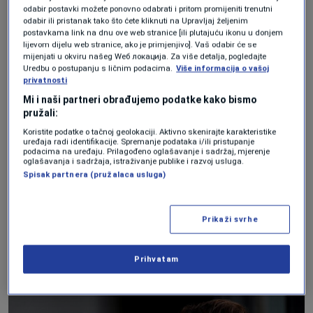
zauzela je drugo mjesto pobijedivši SPD
odabir postavki možete ponovno odabrati i pritom promijeniti trenutni
odabir ili pristanak tako što ćete kliknuti na Upravljaj željenim
lijevog centra kancelara Olafa Scholza i
postavkama link na dnu ove web stranice [ili plutajuću ikonu u donjem
lijevom dijelu web stranice, ako je primjenjivo]. Vaš odabir će se
njegove koalicione partnere Zelene. Veliko
mijenjati u okviru našeg Wеб локација. Za više detalja, pogledajte
Uredbu o postupanju s ličnim podacima.
Više informacija o vašoj
je slavlje i u Francuskoj, u stranci desnice
privatnosti
Nacionalno okupljanje, Marin Le Pen, što
Mi i naši partneri obrađujemo podatke kako bismo
pružali:
je i razumljivo, budući da ova stranka
Koristite podatke o tačnoj geolokaciji. Aktivno skenirajte karakteristike
nikada u svojoj istoriji nije ostvarila ovako
uređaja radi identifikacije. Spremanje podataka i/ili pristupanje
podacima na uređaju. Prilagođeno oglašavanje i sadržaj, mjerenje
oglašavanja i sadržaja, istraživanje publike i razvoj usluga.
dobar rezultat. Sa više od 30 posto
Spisak partnera (pružalaca usluga)
osvojenih glasova, iza sebe je ostavila
Renesansnu stranku predsjednika
Prikaži svrhe
Emmanuela Macrona koja je osvojila 15,2
posto glasova.
Prihvatam