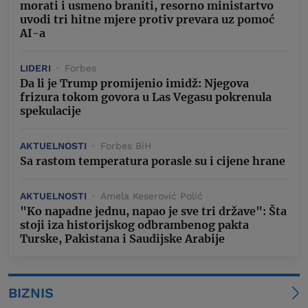
morati i usmeno braniti, resorno ministartvo
uvodi tri hitne mjere protiv prevara uz pomoć
AI-a
LIDERI
Forbes
Da li je Trump promijenio imidž: Njegova
frizura tokom govora u Las Vegasu pokrenula
spekulacije
AKTUELNOSTI
Forbes BiH
Sa rastom temperatura porasle su i cijene hrane
AKTUELNOSTI
Amela Keserović Polić
"Ko napadne jednu, napao je sve tri države": Šta
stoji iza historijskog odbrambenog pakta
Turske, Pakistana i Saudijske Arabije
BIZNIS