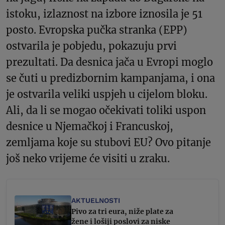
istoku, izlaznost na izbore iznosila je 51
posto. Evropska pučka stranka (EPP)
ostvarila je pobjedu, pokazuju prvi
prezultati. Da desnica jača u Evropi moglo
se čuti u predizbornim kampanjama, i ona
je ostvarila veliki uspjeh u cijelom bloku.
Ali, da li se mogao očekivati toliki uspon
desnice u Njemačkoj i Francuskoj,
zemljama koje su stubovi EU? Ovo pitanje
još neko vrijeme će visiti u zraku.
AKTUELNOSTI
Pivo za tri eura, niže plate za
žene i lošiji poslovi za niske