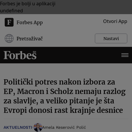
Forbes je bolji u aplikaciji
undefined
Otvori App
Forbes App
Pretraživač
Nastavi
Politički potres nakon izbora za
EP, Macron i Scholz nemaju razlog
za slavlje, a veliko pitanje je šta
Evropi donosi rast krajnje desnice
AKTUELNOSTI
Amela Keserović Polić