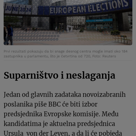
Prvi rezultati pokazuju da bi snage desnog centra mogle imati oko 184
zastupnika u parlamentu, što je četvrtina od 720, Foto: Reuters
Suparništvo i neslaganja
Jedan od glavnih zadataka novoizabranih
poslanika piše BBC će biti izbor
predsjednika Evropske komisije. Među
kandidatima je aktuelna predsjednica
Ursula von der Leyen, a da li će pobjeda