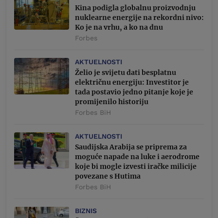
Kina podigla globalnu proizvodnju
nuklearne energije na rekordni nivo:
Ko je na vrhu, a ko na dnu
Forbes
AKTUELNOSTI
Želio je svijetu dati besplatnu
električnu energiju: Investitor je
tada postavio jedno pitanje koje je
promijenilo historiju
Forbes BiH
AKTUELNOSTI
Saudijska Arabija se priprema za
moguće napade na luke i aerodrome
koje bi mogle izvesti iračke milicije
povezane s Hutima
Forbes BiH
BIZNIS