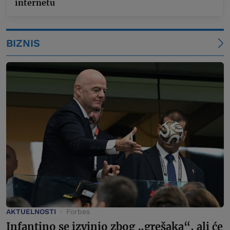
internetu
BIZNIS
AKTUELNOSTI
Forbes
Infantino se izvinio zbog „grešaka“, ali će