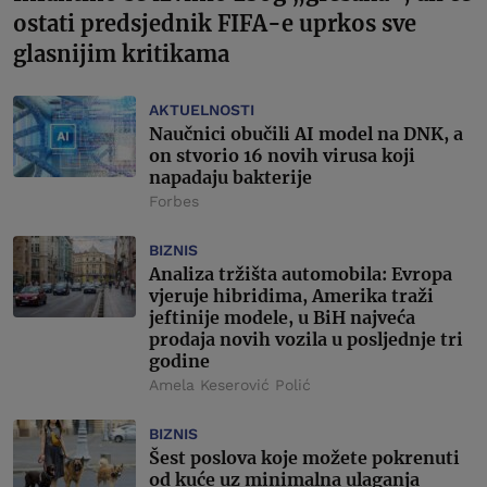
ostati predsjednik FIFA-e uprkos sve
glasnijim kritikama
AKTUELNOSTI
Naučnici obučili AI model na DNK, a
on stvorio 16 novih virusa koji
napadaju bakterije
Forbes
BIZNIS
Analiza tržišta automobila: Evropa
vjeruje hibridima, Amerika traži
jeftinije modele, u BiH najveća
prodaja novih vozila u posljednje tri
godine
Amela Keserović Polić
BIZNIS
Šest poslova koje možete pokrenuti
od kuće uz minimalna ulaganja