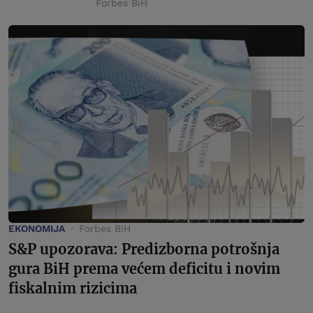
Forbes BiH
EKONOMIJA
Forbes BiH
S&P upozorava: Predizborna potrošnja
gura BiH prema većem deficitu i novim
fiskalnim rizicima