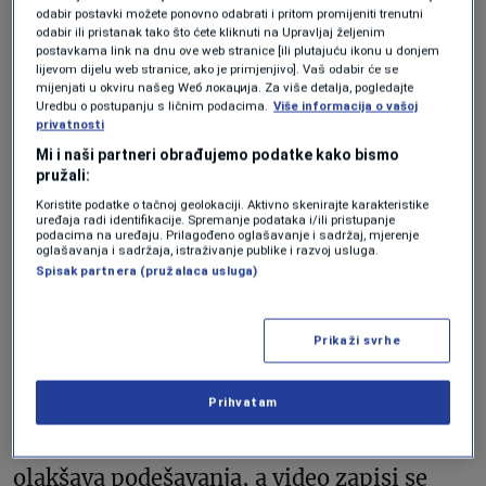
standardnoj postavci, E360 pokriva sve
odabir postavki možete ponovno odabrati i pritom promijeniti trenutni
ispred i sa strane vozila, kao i
odabir ili pristanak tako što ćete kliknuti na Upravljaj željenim
postavkama link na dnu ove web stranice [ili plutajuću ikonu u donjem
unutrašnjost. Zadnji dio vozila ostaje
lijevom dijelu web stranice, ako je primjenjivo]. Vaš odabir će se
mijenjati u okviru našeg Wеб локација. Za više detalja, pogledajte
manje pokriven (posebno kod kombija ili
Uredbu o postupanju s ličnim podacima.
Više informacija o vašoj
privatnosti
kada su zadnji prozori zaklonjeni), pa je
Mi i naši partneri obrađujemo podatke kako bismo
Vantrue mudro dodao
treću eksternu
pružali:
kameru
koja se može montirati unutar ili
Koristite podatke o tačnoj geolokaciji. Aktivno skenirajte karakteristike
uređaja radi identifikacije. Spremanje podataka i/ili pristupanje
podacima na uređaju. Prilagođeno oglašavanje i sadržaj, mjerenje
spolja na zadnjem dijelu vozila, nudeći
oglašavanja i sadržaja, istraživanje publike i razvoj usluga.
Spisak partnera (pružalaca usluga)
dodatni širokougaoni pogled pozadi.
Postavljanje je prilično jednostavno, a
Prikaži svrhe
kamera dolazi sa brzootpuštajućim
Prihvatam
nosačem, tako da se može koristiti i van
vozila. Mali ekran osjetljiv na dodir
olakšava podešavanja, a video zapisi se