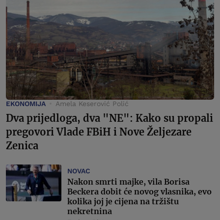
EKONOMIJA
Amela Keserović Polić
Dva prijedloga, dva "NE": Kako su propali
pregovori Vlade FBiH i Nove Željezare
Zenica
NOVAC
Nakon smrti majke, vila Borisa
Beckera dobit će novog vlasnika, evo
kolika joj je cijena na tržištu
nekretnina