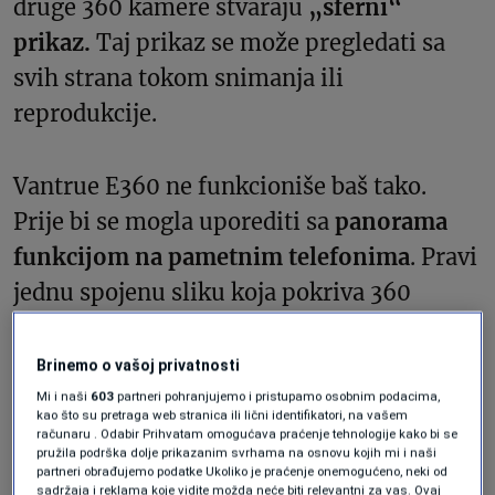
druge 360 kamere stvaraju
„sferni“
prikaz.
Taj prikaz se može pregledati sa
svih strana tokom snimanja ili
reprodukcije.
Vantrue E360 ne funkcioniše baš tako.
Prije bi se mogla uporediti sa
panorama
funkcijom na pametnim telefonima
. Pravi
jednu spojenu sliku koja pokriva 360
stepeni, ali u
ravnom formatu
, kao
panorama fotografija.
Brinemo o vašoj privatnosti
Mi i naši
603
partneri pohranjujemo i pristupamo osobnim podacima,
kao što su pretraga web stranica ili lični identifikatori, na vašem
Ipak, možete vidjeti sve što se dešava na
računaru . Odabir Prihvatam omogućava praćenje tehnologije kako bi se
pružila podrška dolje prikazanim svrhama na osnovu kojih mi i naši
toj slici. Nema „mrtvih“ uglova. U
partneri obrađujemo podatke Ukoliko je praćenje onemogućeno, neki od
sadržaja i reklama koje vidite možda neće biti relevantni za vas. Ovaj