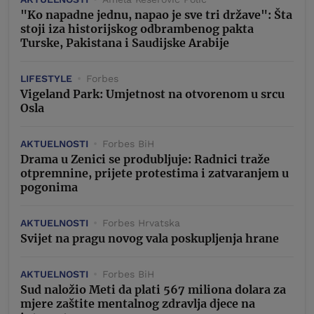
"Ko napadne jednu, napao je sve tri države": Šta
stoji iza historijskog odbrambenog pakta
Turske, Pakistana i Saudijske Arabije
LIFESTYLE
Forbes
Vigeland Park: Umjetnost na otvorenom u srcu
Osla
AKTUELNOSTI
Forbes BiH
Drama u Zenici se produbljuje: Radnici traže
otpremnine, prijete protestima i zatvaranjem u
pogonima
AKTUELNOSTI
Forbes Hrvatska
Svijet na pragu novog vala poskupljenja hrane
AKTUELNOSTI
Forbes BiH
Sud naložio Meti da plati 567 miliona dolara za
mjere zaštite mentalnog zdravlja djece na