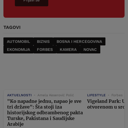
TAGOVI
AUTOMOBIL
BIZNIS
BOSNA I HERCEGOVINA
EKONOMIJA
FORBES
KAMERA
NOVAC
AKTUELNOSTI
Amela Keserović Polić
LIFESTYLE
Forbes
"Ko napadne jednu, napao je sve
Vigeland Park: U
tri države": Šta stoji iza
otvorenom u srcu
historijskog odbrambenog pakta
Turske, Pakistana i Saudijske
Arabije