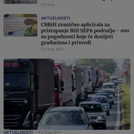
Forbes
AKTUELNOSTI
CBBiH zvanično aplicirala za
pristupanje BiH SEPA području - ovo
su pogodnosti koje će donijeti
građanima i privredi
Forbes BiH
AKTUELNOSTI
Forbes BiH