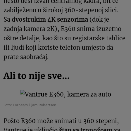
nešto desi izvan centralnog kadra, bit će
zabilježeno u širokoj 360-stepenoj slici.
Sa
dvostrukim 4K senzorima
(dok je
zadnja kamera 2K), E360 snima izuzetno
oštre detalje, kao što su registarske tablice
ili ljudi koji koriste telefon umjesto da
prate saobraćaj.
Ali to nije sve…
Foto: Forbes/Vilijam Robertson
Pošto E360 može snimati u 360 stepeni,
Vantrue je uključio
štap sa tronožcem
za