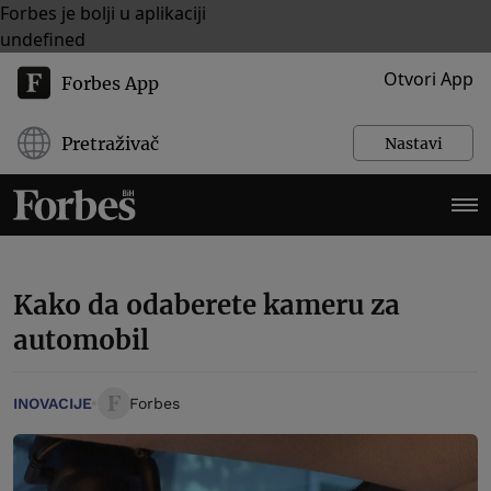
Forbes je bolji u aplikaciji
undefined
Otvori App
Forbes App
Pretraživač
Nastavi
Kako da odaberete kameru za
automobil
INOVACIJE
Forbes