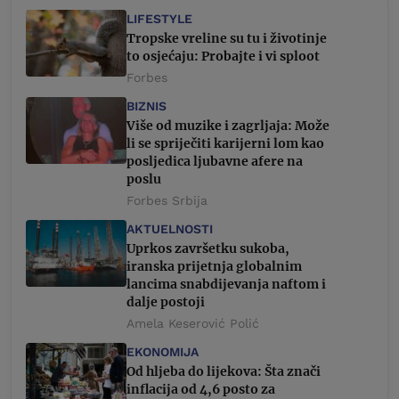
LIFESTYLE
Tropske vreline su tu i životinje
to osjećaju: Probajte i vi sploot
Forbes
BIZNIS
Više od muzike i zagrljaja: Može
li se spriječiti karijerni lom kao
posljedica ljubavne afere na
poslu
Forbes Srbija
AKTUELNOSTI
Uprkos završetku sukoba,
iranska prijetnja globalnim
lancima snabdijevanja naftom i
dalje postoji
Amela Keserović Polić
EKONOMIJA
Od hljeba do lijekova: Šta znači
inflacija od 4,6 posto za