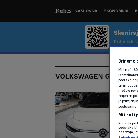
NASLOVNA
EKONOMIJA
B
Skenira
Bolje iskus
Brinemo o
Mi i naši
60
VOLKSWAGEN GOLF
identifikat
podrška dol
onemogućeno,
možete ponov
željenim pos
je primjenji
postupanju 
Mi i naši
Koristite po
podataka i/
sadržaja, is
Spisak par