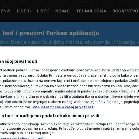
IZNIS
LIDERI
LISTE
NOVAC
TEHNOLOGIJA
BOGATSTVO
j kod i preuzmi Forbes aplikaciju
tvo čitanja vijesti iz svijeta biznisa, ekonomije i inovacija 
 vašoj privatnosti
3
partneri pohranjujemo i pristupamo osobnim podacima, kao što su pretraga web stran
ori, na vašem računaru . Odabir Prihvatam omogućava praćenje tehnologije kako bi se 
je prikazanim svrhama na osnovu kojih mi i naši partneri obrađujemo podatke Ukoliko
 neki od sadržaja i reklama koje vidite možda neće biti relevantni za vas. Ovaj odab
no odabrati i pritom promijeniti trenutni odabir ili pristanak tako što ćete kliknuti na U
BIZNIS
tavkama link na dnu ove web stranice [ili plutajuću ikonu u donjem lijevom dijelu we
vo]. Vaš odabir će se mijenjati u okviru našeg Wеб локација. Za više detalja, pogledaj
Nijemci ulažu milijarde u
s ličnim podacima.
Više informacija o vašoj privatnosti
pogone za proizvodnju
 partneri obrađujemo podatke kako bismo pružali:
datke o tačnoj geolokaciji. Aktivno skenirajte karakteristike uređaja radi identifikacije.
automobila u Kini
ili pristupanje podacima na uređaju. Prilagođeno oglašavanje i sadržaj, mjerenje ogl
traživanje publike i razvoj usluga.
Forbes Slovenija
tnera (pružalaca usluga)