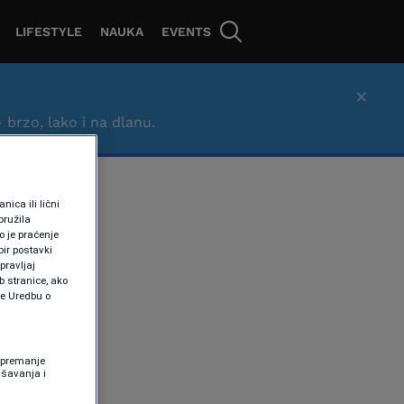
LIFESTYLE
NAUKA
EVENTS
×
– brzo, lako i na dlanu.
ica ili lični
pružila
 je praćenje
ir postavki
pravljaj
b stranice, ako
te Uredbu o
 Spremanje
ašavanja i