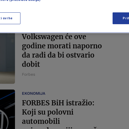
ži svrhe
Pri
BIZNIS
Volkswagen će ove
godine morati naporno
da radi da bi ostvario
dobit
Forbes
EKONOMIJA
FORBES BiH istražio:
Koji su polovni
automobili