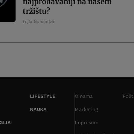
najprodavaniji na našem
tržištu?
Lejla Nuhanovic
LIFESTYLE
O nama
Polit
NAUKA
Marketing
GIJA
Impresum