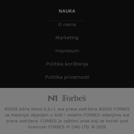
NAUKA
O nama
Marketing
Impresum
Politika korištenja
Politika privatnosti
©2025 Adria News S.à.r.l. sva prava zadržana ©2025 FORBES
za materijal objavljen u SAD i ostalim FORBES izdanjima sva
prava zadržana. FORBES je zaštitni znak koji se koristi pod
licencom FORBES IP (HK) LTD. © 2025