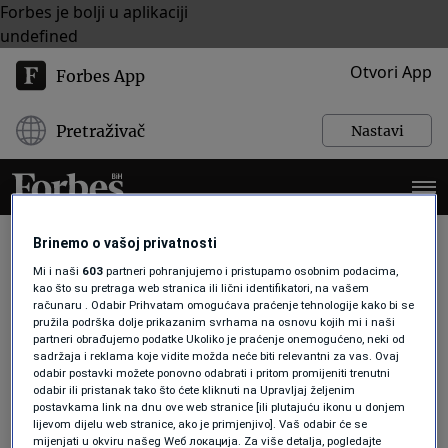
Forbes je bolji u aplikaciji
undefined
Otvori App
Forbes App
Pretraživač
Nastavi
Brinemo o vašoj privatnosti
Mi i naši
603
partneri pohranjujemo i pristupamo osobnim podacima,
kao što su pretraga web stranica ili lični identifikatori, na vašem
GRČKA
računaru . Odabir Prihvatam omogućava praćenje tehnologije kako bi se
pružila podrška dolje prikazanim svrhama na osnovu kojih mi i naši
partneri obrađujemo podatke Ukoliko je praćenje onemogućeno, neki od
sadržaja i reklama koje vidite možda neće biti relevantni za vas. Ovaj
AKTUELNOSTI
odabir postavki možete ponovno odabrati i pritom promijeniti trenutni
Grčke brodarske kompanije zaradile
odabir ili pristanak tako što ćete kliknuti na Upravljaj željenim
milijarde na transportu ruske nafte
postavkama link na dnu ove web stranice [ili plutajuću ikonu u donjem
uprkos sankcijama
lijevom dijelu web stranice, ako je primjenjivo]. Vaš odabir će se
Forbes BiH
mijenjati u okviru našeg Wеб локација. Za više detalja, pogledajte