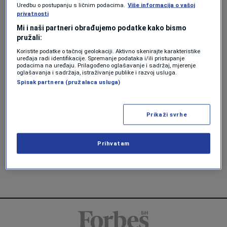
Uredbu o postupanju s ličnim podacima.
Više informacija o vašoj
privatnosti
LIFESTYLE
Mi i naši partneri obrađujemo podatke kako bismo
Šta znači biti bogat u Grčkoj
pružali:
Forbes
Koristite podatke o tačnoj geolokaciji. Aktivno skenirajte karakteristike
uređaja radi identifikacije. Spremanje podataka i/ili pristupanje
podacima na uređaju. Prilagođeno oglašavanje i sadržaj, mjerenje
LIFESTYLE
oglašavanja i sadržaja, istraživanje publike i razvoj usluga.
Grčka je naglo povećala turističke
Spisak partnera (pružalaca usluga)
takse, koliko će nas koštati od sada
Forbes Slovenija
Prikaži svrhe
LIFESTYLE
Uprkos pretrpjelim požarima, Grčka
Prihvatam
je oborila turistički rekord
Forbes Slovenija