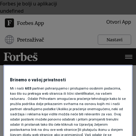
Forbes je bolji u aplikaciji
undefined
Otvori App
Forbes App
Pretraživač
Nastavi
Brinemo o vašoj privatnosti
BIHAĆ
Mi i naši
603
partneri pohranjujemo i pristupamo osobnim podacima,
kao što su pretraga web stranica ili lični identifikatori, na vašem
računaru . Odabir Prihvatam omogućava praćenje tehnologije kako bi se
pružila podrška dolje prikazanim svrhama na osnovu kojih mi i naši
TEHNOLOGIJA
partneri obrađujemo podatke Ukoliko je praćenje onemogućeno, neki od
sadržaja i reklama koje vidite možda neće biti relevantni za vas. Ovaj
Upoznajte digitalni tim iz Krajine
odabir postavki možete ponovno odabrati i pritom promijeniti trenutni
koji je turistima uštedio pola dana i
odabir ili pristanak tako što ćete kliknuti na Upravljaj željenim
promijenio način snalaženja kroz
postavkama link na dnu ove web stranice [ili plutajuću ikonu u donjem
Nacionalni park Una
lijevom dijelu web stranice, ako je primjenjivo]. Vaš odabir će se