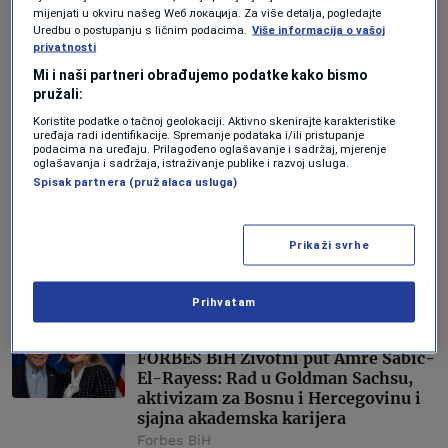
Vedran Drljević
mijenjati u okviru našeg Wеб локација. Za više detalja, pogledajte
Uredbu o postupanju s ličnim podacima.
Više informacija o vašoj
privatnosti
AKTUELNOSTI
Mi i naši partneri obrađujemo podatke kako bismo
Krajina zaboravljena od države: Bez
pružali:
autoputa, željeznice i brze ceste -
izgradnja aerodroma kao posljednja
Koristite podatke o tačnoj geolokaciji. Aktivno skenirajte karakteristike
uređaja radi identifikacije. Spremanje podataka i/ili pristupanje
šansa
podacima na uređaju. Prilagođeno oglašavanje i sadržaj, mjerenje
Vedran Drljević
oglašavanja i sadržaja, istraživanje publike i razvoj usluga.
Spisak partnera (pružalaca usluga)
AKTUELNOSTI
Bihać obara rekorde: Sa 125.000
Prikaži svrhe
gostiju iz 124 zemlje postaje
regionalni brend bh. turizma
Forbes BiH
Prihvatam
LIDERI
FORBES BiH Životni put Amre Šabić-
El-Rayess: Rad u Goldman Sachsu,
aktivizam za Bosnu i Hercegovinu i
sjajna akademska karijera
Forbes BiH