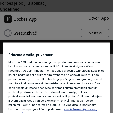
Forbes je bolji u aplikaciji
undefined
Otvori App
Forbes App
Pretraživač
Nastavi
Brinemo o vašoj privatnosti
Mi i naši
603
partneri pohranjujemo i pristupamo osobnim podacima,
kao što su pretraga web stranica ili lični identifikatori, na vašem
računaru . Odabir Prihvatam omogućava praćenje tehnologije kako bi se
BH AKADEMSKI IMENIK
pružila podrška dolje prikazanim svrhama na osnovu kojih mi i naši
partneri obrađujemo podatke Ukoliko je praćenje onemogućeno, neki od
sadržaja i reklama koje vidite možda neće biti relevantni za vas. Ovaj
odabir postavki možete ponovno odabrati i pritom promijeniti trenutni
AKTUELNOSTI
odabir ili pristanak tako što ćete kliknuti na Upravljaj željenim
Kretanje cijena za ramazan:
postavkama link na dnu ove web stranice [ili plutajuću ikonu u donjem
Kilogram pilećeg filea ponovo u
lijevom dijelu web stranice, ako je primjenjivo]. Vaš odabir će se
mijenjati u okviru našeg Wеб локација. Za više detalja, pogledajte
nekim prodavnicama 15 KM,
Uredbu o postupanju s ličnim podacima.
Više informacija o vašoj
najjeftiniji iftarski meni 25 KM