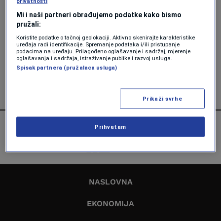
privatnosti
Forbes BiH
Mi i naši partneri obrađujemo podatke kako bismo
pružali:
NAUKA
Koristite podatke o tačnoj geolokaciji. Aktivno skenirajte karakteristike
Doktori nauka iz BiH volonterski
uređaja radi identifikacije. Spremanje podataka i/ili pristupanje
kreirali prvu digitalnu platformu za
podacima na uređaju. Prilagođeno oglašavanje i sadržaj, mjerenje
naučnike
oglašavanja i sadržaja, istraživanje publike i razvoj usluga.
Spisak partnera (pružalaca usluga)
Gana Forić
Prikaži svrhe
Prihvatam
NASLOVNA
EKONOMIJA