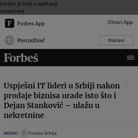
Forbes je bolji u aplikaciji
undefined
Otvori App
Forbes App
Pretraživač
Nastavi
Uspješni IT lideri u Srbiji nakon
prodaje biznisa urade isto što i
Dejan Stanković – ulažu u
nekretnine
NOVAC
Forbes Srbija