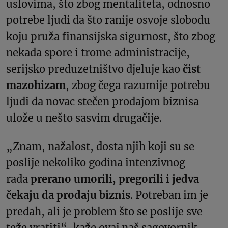
uslovima, što zbog mentaliteta, odnosno
potrebe ljudi da što ranije osvoje slobodu
koju pruža finansijska sigurnost, što zbog
nekada spore i trome administracije,
serijsko preduzetništvo djeluje kao
čist
mazohizam
, zbog čega razumije potrebu
ljudi da novac stečen prodajom biznisa
ulože u nešto sasvim drugačije.
„Znam, nažalost, dosta njih koji su se
poslije nekoliko godina intenzivnog
rada
prerano umorili, pregorili i jedva
čekaju da prodaju biznis
. Potreban im je
predah, ali je problem što se poslije sve
teže vratiti“, kaže ovaj naš sagovornik.