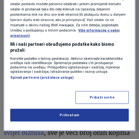
odabir postavki možete ponovno odabrati i pritom promijeniti trenutni
Sada bi umjesto ulaganja i razvoja neke
odabir ili pristanak tako što ćete kliknuti na Upravljaj željenim
nove startup ideje
da pobjegne daleko
od
postavkama link na dnu ove web stranice [ili plutajuću ikonu u donjem
lijevom dijelu web stranice, ako je primjenjivo]. Vaš odabir će se
gradske vreve i podigne etno selo, gaji
mijenjati u okviru našeg Wеб локација. Za više detalja, pogledajte
Uredbu o postupanju s ličnim podacima.
Više informacija o vašoj
koze i konje i sadi borovnice, pričao je
privatnosti
svojevremeno medijima.
Mi i naši partneri obrađujemo podatke kako bismo
pružali:
Koristite podatke o tačnoj geolokaciji. Aktivno skenirajte karakteristike
Nije li san svakog čovjeka da u mladosti, na
uređaja radi identifikacije. Spremanje podataka i/ili pristupanje
podacima na uređaju. Prilagođeno oglašavanje i sadržaj, mjerenje
legalan način, zaradi dovoljno novca za
oglašavanja i sadržaja, istraživanje publike i razvoj usluga.
Spisak partnera (pružalaca usluga)
ostatak života, da se
penzioniše u 30-im
i
posveti porodici, putovanjima ili
Prikaži svrhe
omiljenim hobijima, ne razmišljajući o
egzistenciji? Zahvaljujući promjenama
Prihvatam
koje je tehnološka revolucija donijela u
svijet biznisa
, sve je veći broj onih kojima