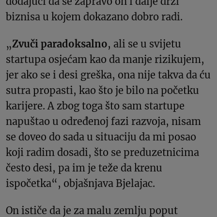
dodajući da se zapravo on i dalje drži
biznisa u kojem dokazano dobro radi.
„
Zvuči paradoksalno
, ali se u svijetu
startupa osjećam kao da manje rizikujem,
jer ako se i desi greška, ona nije takva da ću
sutra propasti, kao što je bilo na početku
karijere. A zbog toga što sam startupe
napuštao u određenoj fazi razvoja, nisam
se doveo do sada u situaciju da mi posao
koji radim dosadi, što se preduzetnicima
često desi, pa im je teže da krenu
ispočetka“, objašnjava Bjelajac.
On ističe da je za malu zemlju poput