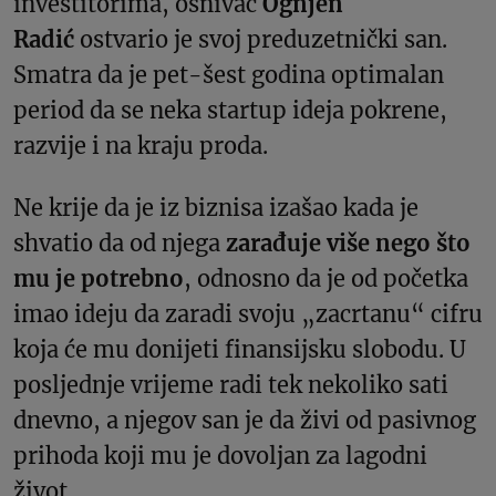
investitorima, osnivač
Ognjen
Radić
ostvario je svoj preduzetnički san.
Smatra da je pet-šest godina optimalan
period da se neka startup ideja pokrene,
razvije i na kraju proda.
Ne krije da je iz biznisa izašao kada je
shvatio da od njega
zarađuje više nego što
mu je potrebno
, odnosno da je od početka
imao ideju da zaradi svoju „zacrtanu“ cifru
koja će mu donijeti finansijsku slobodu. U
posljednje vrijeme radi tek nekoliko sati
dnevno, a njegov san je da živi od pasivnog
prihoda koji mu je dovoljan za lagodni
život.