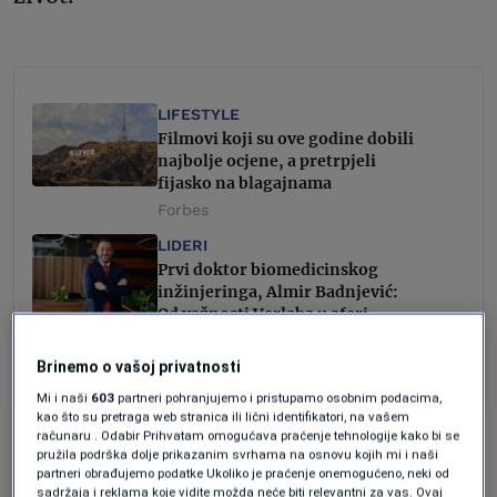
LIFESTYLE
Filmovi koji su ove godine dobili
najbolje ocjene, a pretrpjeli
fijasko na blagajnama
Forbes
LIDERI
Prvi doktor biomedicinskog
inžinjeringa, Almir Badnjević:
Od važnosti Verlaba u aferi
“Respiratori”, do inovacija na
svjetskoj naučnoj sceni
Brinemo o vašoj privatnosti
Gana Forić
Mi i naši
603
partneri pohranjujemo i pristupamo osobnim podacima,
kao što su pretraga web stranica ili lični identifikatori, na vašem
računaru . Odabir Prihvatam omogućava praćenje tehnologije kako bi se
Pobjeći negdje, daleko, što dalje
pružila podrška dolje prikazanim svrhama na osnovu kojih mi i naši
partneri obrađujemo podatke Ukoliko je praćenje onemogućeno, neki od
sadržaja i reklama koje vidite možda neće biti relevantni za vas. Ovaj