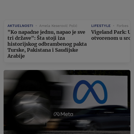
AKTUELNOSTI
Amela Keserović Polić
LIFESTYLE
Forbes
"Ko napadne jednu, napao je sve
Vigeland Park: U
tri države": Šta stoji iza
otvorenom u srcu
historijskog odbrambenog pakta
Turske, Pakistana i Saudijske
Arabije