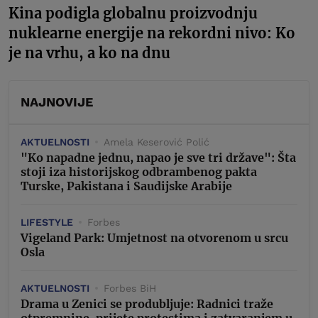
Kina podigla globalnu proizvodnju
nuklearne energije na rekordni nivo: Ko
je na vrhu, a ko na dnu
NAJNOVIJE
AKTUELNOSTI
Amela Keserović Polić
"Ko napadne jednu, napao je sve tri države": Šta
stoji iza historijskog odbrambenog pakta
Turske, Pakistana i Saudijske Arabije
LIFESTYLE
Forbes
Vigeland Park: Umjetnost na otvorenom u srcu
Osla
AKTUELNOSTI
Forbes BiH
Drama u Zenici se produbljuje: Radnici traže
otpremnine, prijete protestima i zatvaranjem u