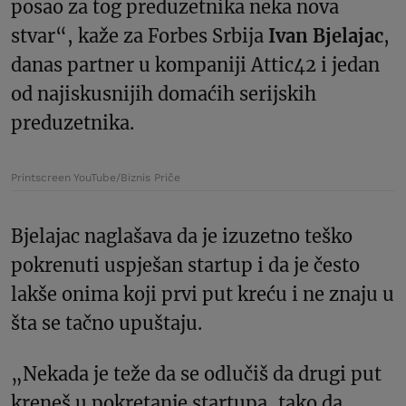
posao za tog preduzetnika neka nova
stvar“, kaže za Forbes Srbija
Ivan Bjelajac
,
danas partner u kompaniji Attic42 i jedan
od najiskusnijih domaćih serijskih
preduzetnika.
Printscreen YouTube/Biznis Priče
Bjelajac naglašava da je izuzetno teško
pokrenuti uspješan startup i da je često
lakše onima koji prvi put kreću i ne znaju u
šta se tačno upuštaju.
„Nekada je teže da se odlučiš da drugi put
kreneš u pokretanje startupa, tako da