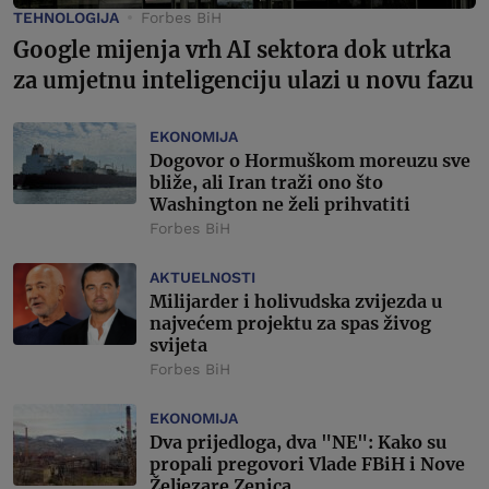
TEHNOLOGIJA
Forbes BiH
Google mijenja vrh AI sektora dok utrka
za umjetnu inteligenciju ulazi u novu fazu
EKONOMIJA
Dogovor o Hormuškom moreuzu sve
bliže, ali Iran traži ono što
Washington ne želi prihvatiti
Forbes BiH
AKTUELNOSTI
Milijarder i holivudska zvijezda u
najvećem projektu za spas živog
svijeta
Forbes BiH
EKONOMIJA
Dva prijedloga, dva "NE": Kako su
propali pregovori Vlade FBiH i Nove
Željezare Zenica