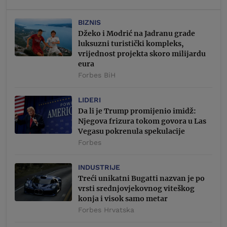
BIZNIS
Džeko i Modrić na Jadranu grade
luksuzni turistički kompleks,
vrijednost projekta skoro milijardu
eura
Forbes BiH
LIDERI
Da li je Trump promijenio imidž:
Njegova frizura tokom govora u Las
Vegasu pokrenula spekulacije
Forbes
INDUSTRIJE
Treći unikatni Bugatti nazvan je po
vrsti srednjovjekovnog viteškog
konja i visok samo metar
Forbes Hrvatska