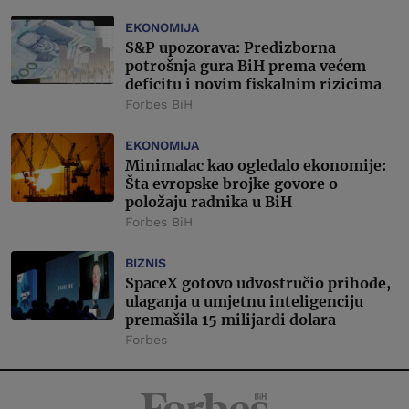
EKONOMIJA
S&P upozorava: Predizborna
potrošnja gura BiH prema većem
deficitu i novim fiskalnim rizicima
Forbes BiH
EKONOMIJA
Minimalac kao ogledalo ekonomije:
Šta evropske brojke govore o
položaju radnika u BiH
Forbes BiH
BIZNIS
SpaceX gotovo udvostručio prihode,
ulaganja u umjetnu inteligenciju
premašila 15 milijardi dolara
Forbes