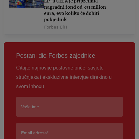
EP-u UEFA je pripremila
nagradni fond od 331 milion
eura, evo koliko će dobiti
pobjednik
Forbes BiH
Postani dio Forbes zajednice
Čitajte najnovije poslovne priče, savjete
stručnjaka i ekskluzivne intervjue direktno u
svom inboxu