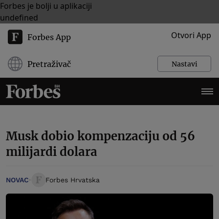
Forbes je bolji u aplikaciji
undefined
Otvori App
Forbes App
Pretraživač
Nastavi
Musk dobio kompenzaciju od 56
milijardi dolara
NOVAC
Forbes Hrvatska