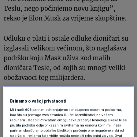
Teslu, nego počinjemo novu knjigu”,
rekao je Elon Musk za vrijeme skupštine.
Odluku o plati i ostale odluke dioničari su
izglasali velikom većinom, što naglašava
podršku koju Mask uživa kod malih
dioničara Tesle, od kojih su mnogi veliki
obožavaoci tog milijardera.
Predlog o velikom kompenzacijskom
Brinemo o vašoj privatnosti
paketu prošao je uprkos protivljenju nekih
Mi i naši
603
partneri pohranjujemo i pristupamo osobnim podacima,
velikih institucionalnih ulagača i
kao što su pretraga web stranica ili lični identifikatori, na vašem
računaru . Odabir Prihvatam omogućava praćenje tehnologije kako bi se
kompanija posrednika, ali Mask bi se
pružila podrška dolje prikazanim svrhama na osnovu kojih mi i naši
partneri obrađujemo podatke Ukoliko je praćenje onemogućeno, neki od
mogao suočiti s dugom pravnom borbom
sadržaja i reklama koje vidite možda neće biti relevantni za vas. Ovaj