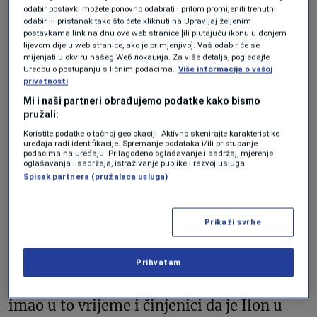
odabir postavki možete ponovno odabrati i pritom promijeniti trenutni
da uvjeri sudiju iz Delavera koji je u
odabir ili pristanak tako što ćete kliknuti na Upravljaj željenim
postavkama link na dnu ove web stranice [ili plutajuću ikonu u donjem
januaru poništio taj paket, opisavši ga
lijevom dijelu web stranice, ako je primjenjivo]. Vaš odabir će se
“neshvatljivim”, a mogao bi se suočiti i s
mijenjati u okviru našeg Wеб локација. Za više detalja, pogledajte
Uredbu o postupanju s ličnim podacima.
Više informacija o vašoj
novim tužbama u vezi te isplate.
privatnosti
Mi i naši partneri obrađujemo podatke kako bismo
pružali:
Forbes je uoči skupštine
pisao
i o brojnim
Koristite podatke o tačnoj geolokaciji. Aktivno skenirajte karakteristike
ulagačima koji su nekad obožavali Maska,
uređaja radi identifikacije. Spremanje podataka i/ili pristupanje
podacima na uređaju. Prilagođeno oglašavanje i sadržaj, mjerenje
oglašavanja i sadržaja, istraživanje publike i razvoj usluga.
pravim fanovima koji su fanatično slijedili
Spisak partnera (pružalaca usluga)
njegov put, a sada su počeli preispitivati
njegovu predanost budućnosti Tesle.
Prikaži svrhe
“Kada sam 2018. godine glasao za paket, to
Prihvatam
sam temeljio na informacijama koje sam
imao u to vrijeme i činjenici da je Ilon u