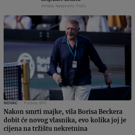
Amela Keserović Polić
NOVAC
Forbes BiH
Nakon smrti majke, vila Borisa Beckera
dobit će novog vlasnika, evo kolika joj je
cijena na tržištu nekretnina