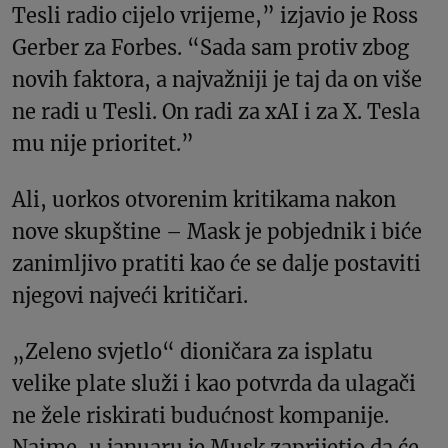
Tesli radio cijelo vrijeme,” izjavio je Ross
Gerber za Forbes. “Sada sam protiv zbog
novih faktora, a najvažniji je taj da on više
ne radi u Tesli. On radi za xAI i za X. Tesla
mu nije prioritet.”
Ali, uorkos otvorenim kritikama nakon
nove skupštine – Mask je pobjednik i biće
zanimljivo pratiti kao će se dalje postaviti
njegovi najveći kritičari.
„Zeleno svjetlo“ dioničara za isplatu
velike plate služi i kao potvrda da ulagači
ne žele riskirati budućnost kompanije.
Naime, u januaru je Musk zaprijetio da će