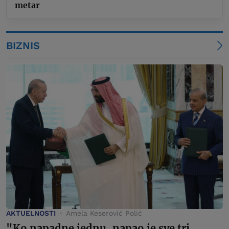
metar
BIZNIS
AKTUELNOSTI
Amela Keserović Polić
"Ko napadne jednu, napao je sve tri