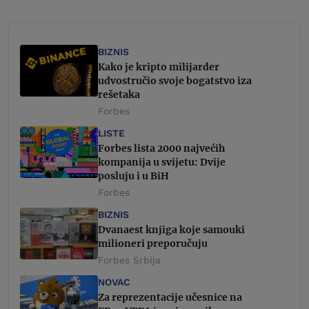
BIZNIS
Kako je kripto milijarder
udvostručio svoje bogatstvo iza
rešetaka
Forbes
LISTE
Forbes lista 2000 najvećih
kompanija u svijetu: Dvije
posluju i u BiH
Forbes
BIZNIS
Dvanaest knjiga koje samouki
milioneri preporučuju
Forbes Srbija
NOVAC
Za reprezentacije učesnice na