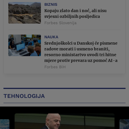
BIZNIS
Kopaju zlato dan i noć, ali nisu
svjesni ozbiljnih posljedica
Forbes Slovenija
NAUKA
Srednjoškolci u Danskoj će pismene
radove morati i usmeno braniti,
resorno ministartvo uvodi tri hitne
mjere protiv prevara uz pomoć AI-a
Forbes BiH
TEHNOLOGIJA