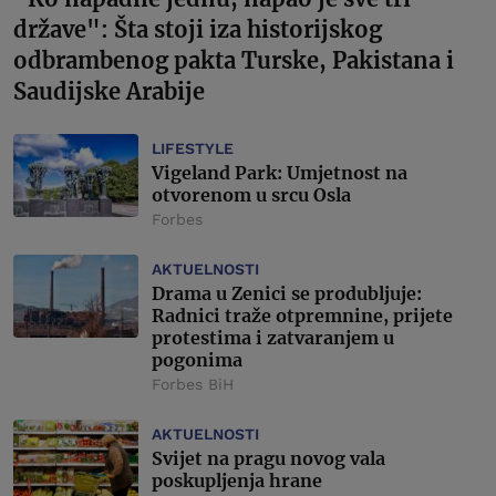
države": Šta stoji iza historijskog
odbrambenog pakta Turske, Pakistana i
Saudijske Arabije
LIFESTYLE
Vigeland Park: Umjetnost na
otvorenom u srcu Osla
Forbes
AKTUELNOSTI
Drama u Zenici se produbljuje:
Radnici traže otpremnine, prijete
protestima i zatvaranjem u
pogonima
Forbes BiH
AKTUELNOSTI
Svijet na pragu novog vala
poskupljenja hrane