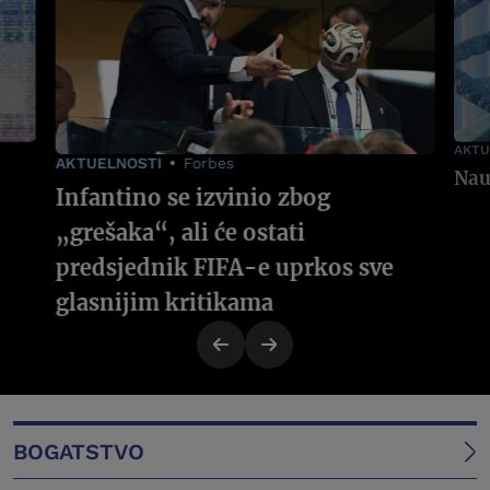
AKTU
AKTUELNOSTI
Forbes
Infantino se izvinio zbog
„grešaka“, ali će ostati
predsjednik FIFA-e uprkos sve
glasnijim kritikama
BOGATSTVO