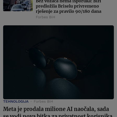
Bez vozača nema isporuka: BiH
predložila Briselu privremeno
rješenje za pravilo 90/180 dana
Forbes BiH
TEHNOLOGIJA
Forbes BiH
Meta je prodala milione AI naočala, sada
se vodi nova bitka za privatnost korisnika