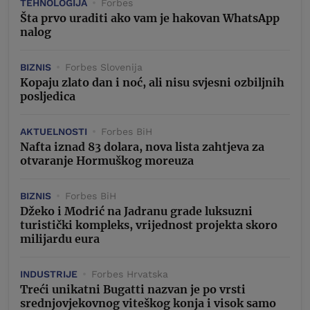
TEHNOLOGIJA
Forbes
Šta prvo uraditi ako vam je hakovan WhatsApp
nalog
BIZNIS
Forbes Slovenija
Kopaju zlato dan i noć, ali nisu svjesni ozbiljnih
posljedica
AKTUELNOSTI
Forbes BiH
Nafta iznad 83 dolara, nova lista zahtjeva za
otvaranje Hormuškog moreuza
BIZNIS
Forbes BiH
Džeko i Modrić na Jadranu grade luksuzni
turistički kompleks, vrijednost projekta skoro
milijardu eura
INDUSTRIJE
Forbes Hrvatska
Treći unikatni Bugatti nazvan je po vrsti
srednjovjekovnog viteškog konja i visok samo