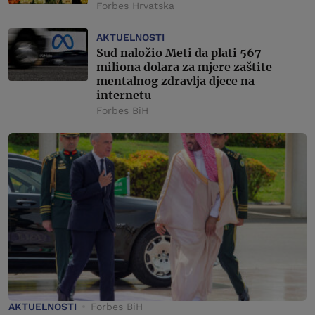
Forbes Hrvatska
AKTUELNOSTI
Sud naložio Meti da plati 567
miliona dolara za mjere zaštite
mentalnog zdravlja djece na
internetu
Forbes BiH
AKTUELNOSTI
Forbes BiH