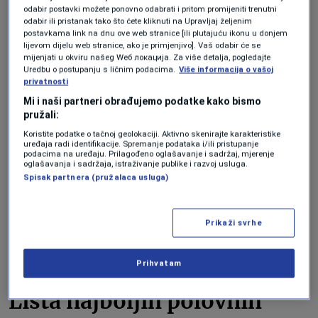
15.000 dolara“, izjavila je Rebeka Vist
odabir postavki možete ponovno odabrati i pritom promijeniti trenutni
odabir ili pristanak tako što ćete kliknuti na Upravljaj željenim
(Rebecca Weast), naučnica u Institutu za
postavkama link na dnu ove web stranice [ili plutajuću ikonu u donjem
lijevom dijelu web stranice, ako je primjenjivo]. Vaš odabir će se
osiguranje (Insurance Institute research
mijenjati u okviru našeg Wеб локација. Za više detalja, pogledajte
Uredbu o postupanju s ličnim podacima.
Više informacija o vašoj
scientist).
privatnosti
Mi i naši partneri obrađujemo podatke kako bismo
pružali:
„Uz malo znanja i strpljenja, porodice
Koristite podatke o tačnoj geolokaciji. Aktivno skenirajte karakteristike
mogu da pronađu odgovarajuće vozilo za
uređaja radi identifikacije. Spremanje podataka i/ili pristupanje
podacima na uređaju. Prilagođeno oglašavanje i sadržaj, mjerenje
oglašavanja i sadržaja, istraživanje publike i razvoj usluga.
svog novog vozača, a da ne potroše svoju
Spisak partnera (pružalaca usluga)
ušteđevinu“.
Prikaži svrhe
Kompletne liste pogledajte u tabelama
ispod.
Prihvatam
Lista najboljih polovnih