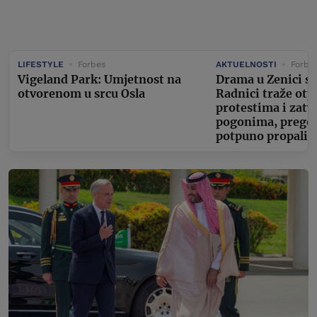
LIFESTYLE
Forbes
AKTUELNOSTI
Forbe
Vigeland Park: Umjetnost na
Drama u Zenici se
otvorenom u srcu Osla
Radnici traže otp
protestima i zat
pogonima, pregov
potpuno propali