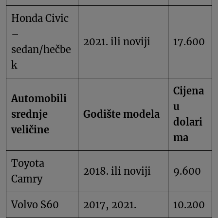
Honda Civic
–
2021. ili noviji
17.600
sedan/hečbe
k
Cijena
Automobili
u
srednje
Godište modela
dolari
veličine
ma
Toyota
2018. ili noviji
9.600
Camry
Volvo S60
2017, 2021.
10.200