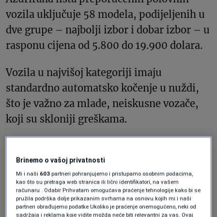
vozila uključuje 58 modela, podijeljenih u
dve grupe – najbolji izbor i dobar izbor – u
rasponu cijena od 5.800 do 19.900 dolara.
Vozila u najvišoj kategoriji imaju
standardno automatsko kočenje u nuždi,
što je važno za mlade, neiskusne vozače,
koji su skloniji greškama.
„Uzbudljivo je vidjeti da tehnologija za
izbjegavanje sudara, poput automatskog
Brinemo o vašoj privatnosti
Mi i naši
603
partneri pohranjujemo i pristupamo osobnim podacima,
kočenja u nuždi, postaje dostupna i u
kao što su pretraga web stranica ili lični identifikatori, na vašem
pristupačnim polovnim modelima,
računaru . Odabir Prihvatam omogućava praćenje tehnologije kako bi se
pružila podrška dolje prikazanim svrhama na osnovu kojih mi i naši
uključujući mnoge čija je cijena ispod
partneri obrađujemo podatke Ukoliko je praćenje onemogućeno, neki od
sadržaja i reklama koje vidite možda neće biti relevantni za vas. Ovaj