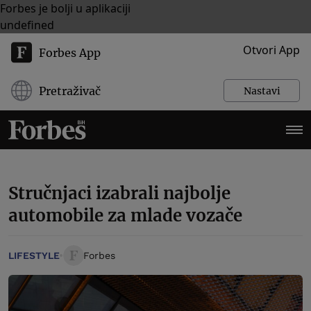
Forbes je bolji u aplikaciji
undefined
Otvori App
Forbes App
Pretraživač
Nastavi
Stručnjaci izabrali najbolje
automobile za mlade vozače
LIFESTYLE
Forbes