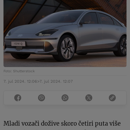
Foto: Shutterstock
7. jul 2024. 12:06
>
7. jul 2024. 12:07
Mladi vozači dožive skoro četiri puta više