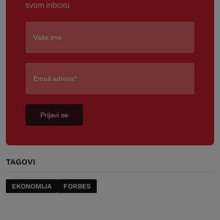
svom inboxu
Prijavi se
TAGOVI
EKONOMIJA
FORBES