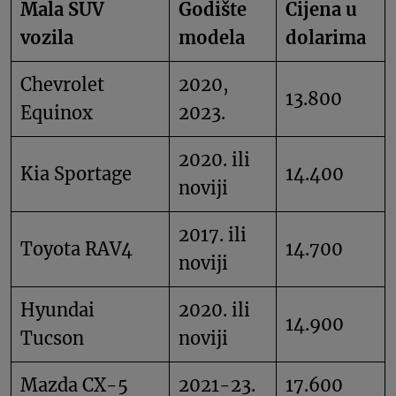
Mala SUV
Godište
Cijena u
vozila
modela
dolarima
Chevrolet
2020,
13.800
Equinox
2023.
2020. ili
Kia Sportage
14.400
noviji
2017. ili
Toyota RAV4
14.700
noviji
Hyundai
2020. ili
14.900
Tucson
noviji
Mazda CX-5
2021-23.
17.600