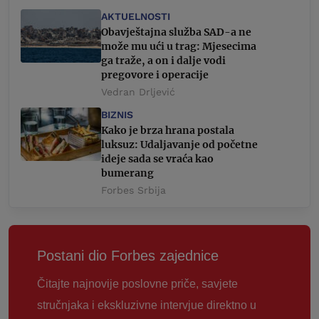
AKTUELNOSTI
Obavještajna služba SAD-a ne
može mu ući u trag: Mjesecima
ga traže, a on i dalje vodi
pregovore i operacije
Vedran Drljević
BIZNIS
Kako je brza hrana postala
luksuz: Udaljavanje od početne
ideje sada se vraća kao
bumerang
Forbes Srbija
Postani dio Forbes zajednice
Čitajte najnovije poslovne priče, savjete
stručnjaka i ekskluzivne intervjue direktno u