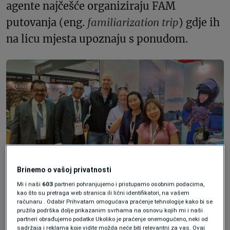
agente najčešće organiziraju FAM
putovanja (eng.
familiarization trip
) gdje ih
na licu mjesta upoznaju s ponudom.
Milivoj Kržanić na poslovnom sajmu, Foto: Privatna arhiva
Brinemo o vašoj privatnosti
Mi i naši
603
partneri pohranjujemo i pristupamo osobnim podacima,
kao što su pretraga web stranica ili lični identifikatori, na vašem
„Norveška ne naplaćuje boravišnu taksu i
računaru . Odabir Prihvatam omogućava praćenje tehnologije kako bi se
pružila podrška dolje prikazanim svrhama na osnovu kojih mi i naši
nema turističkih zajednica poput naših
partneri obrađujemo podatke Ukoliko je praćenje onemogućeno, neki od
sadržaja i reklama koje vidite možda neće biti relevantni za vas. Ovaj