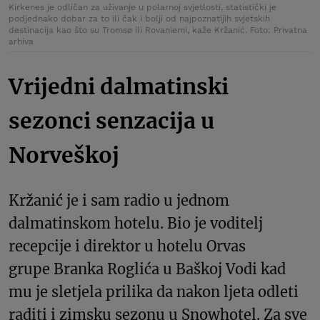
Kirkenes je odličan za uživanje u polarnoj svjetlosti, statistički je
podjednako dobar za to ili čak i bolji od najpoznatijih svjetskih
destinacija kao što su Tromsø ili Rovaniemi, kaže Kržanić. Foto: Privatna
arhiva
Vrijedni dalmatinski
sezonci senzacija u
Norveškoj
Kržanić je i sam radio u jednom
dalmatinskom hotelu. Bio je voditelj
recepcije i direktor u hotelu Orvas
grupe Branka Roglića u Baškoj Vodi kad
mu je sletjela prilika da nakon ljeta odleti
raditi i zimsku sezonu u Snowhotel. Za sve