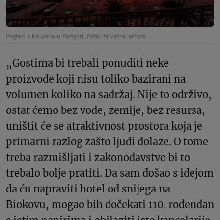
Pogled s balkona u Podgori, Foto: Privatna arhiva
„Gostima bi trebali ponuditi neke
proizvode koji nisu toliko bazirani na
volumen koliko na sadržaj. Nije to održivo,
ostat ćemo bez vode, zemlje, bez resursa,
uništit će se atraktivnost prostora koja je
primarni razlog zašto ljudi dolaze. O tome
treba razmišljati i zakonodavstvo bi to
trebalo bolje pratiti. Da sam došao s idejom
da ću napraviti hotel od snijega na
Biokovu, mogao bih dočekati 110. rođendan