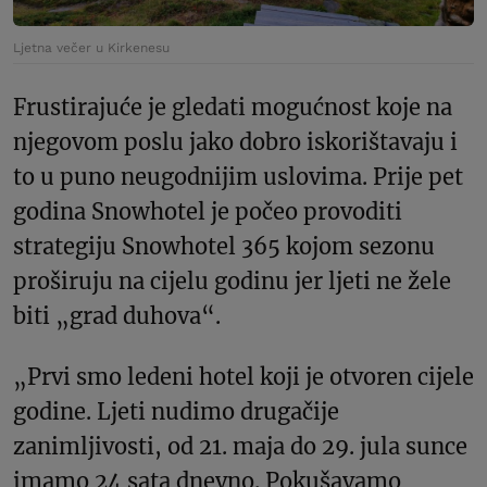
Ljetna večer u Kirkenesu
Frustirajuće je gledati mogućnost koje na
njegovom poslu jako dobro iskorištavaju i
to u puno neugodnijim uslovima. Prije pet
godina Snowhotel je počeo provoditi
strategiju Snowhotel 365 kojom sezonu
proširuju na cijelu godinu jer ljeti ne žele
biti „grad duhova“.
„Prvi smo ledeni hotel koji je otvoren cijele
godine. Ljeti nudimo drugačije
zanimljivosti, od 21. maja do 29. jula sunce
imamo 24 sata dnevno. Pokušavamo