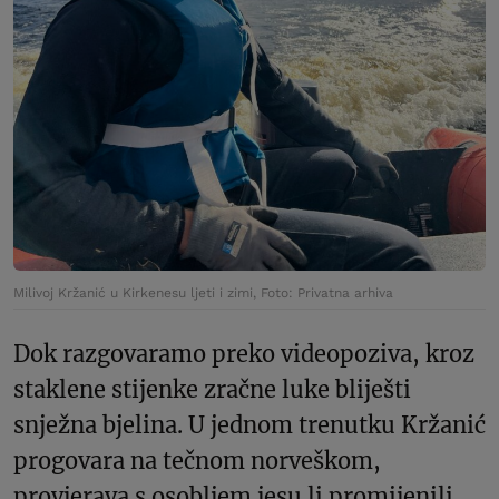
Milivoj Kržanić u Kirkenesu ljeti i zimi, Foto: Privatna arhiva
Dok razgovaramo preko videopoziva, kroz
staklene stijenke zračne luke bliješti
snježna bjelina. U jednom trenutku Kržanić
progovara na tečnom norveškom,
provjerava s osobljem jesu li promijenili