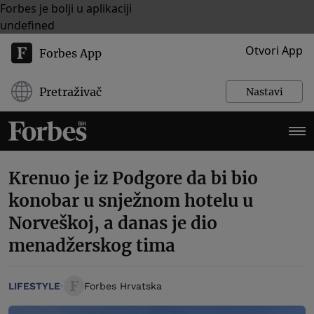
Forbes je bolji u aplikaciji
undefined
Otvori App
Forbes App
Pretraživač
Nastavi
Krenuo je iz Podgore da bi bio
konobar u snježnom hotelu u
Norveškoj, a danas je dio
menadžerskog tima
LIFESTYLE
Forbes Hrvatska