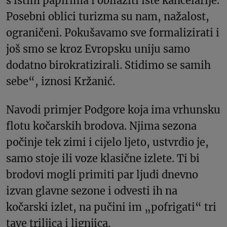
s istim papirima i obilaziti iste kancelarije.
Posebni oblici turizma su nam, nažalost,
ograničeni. Pokušavamo sve formalizirati i
još smo se kroz Evropsku uniju samo
dodatno birokratizirali. Stidimo se samih
sebe“, iznosi Kržanić.
Navodi primjer Podgore koja ima vrhunsku
flotu kočarskih brodova. Njima sezona
počinje tek zimi i cijelo ljeto, ustvrdio je,
samo stoje ili voze klasične izlete. Ti bi
brodovi mogli primiti par ljudi dnevno
izvan glavne sezone i odvesti ih na
kočarski izlet, na pučini im „pofrigati“ tri
tave triljica i lignjica.