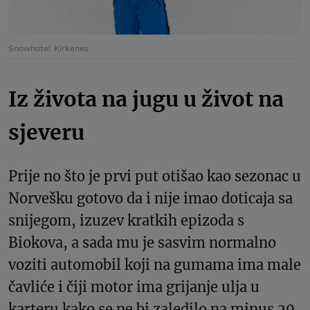
Snowhotel Kirkenes
Iz života na jugu u život na
sjeveru
Prije no što je prvi put otišao kao sezonac u
Norvešku gotovo da i nije imao doticaja sa
snijegom, izuzev kratkih epizoda s
Biokova, a sada mu je sasvim normalno
voziti automobil koji na gumama ima male
čavliće i čiji motor ima grijanje ulja u
karteru kako se ne bi zaledilo na minus 20