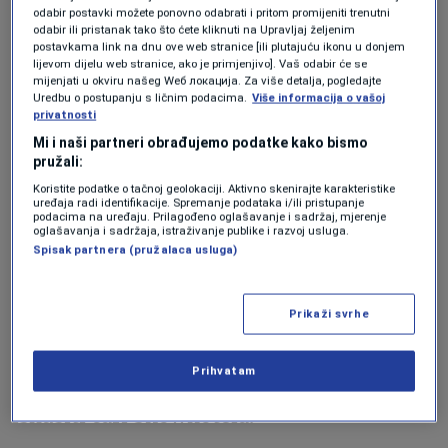
koje bi preuzele posao promocije. Stoga to
odabir postavki možete ponovno odabrati i pritom promijeniti trenutni
odabir ili pristanak tako što ćete kliknuti na Upravljaj željenim
čine pojedine destinacije i kompanije
postavkama link na dnu ove web stranice [ili plutajuću ikonu u donjem
lijevom dijelu web stranice, ako je primjenjivo]. Vaš odabir će se
samostalno. Tokom marta me posjetilo
mijenjati u okviru našeg Wеб локација. Za više detalja, pogledajte
stotinjak agenata i različitih partnera kako
Uredbu o postupanju s ličnim podacima.
Više informacija o vašoj
privatnosti
bi bolje upoznali naše nišne proizvode. Oni
Mi i naši partneri obrađujemo podatke kako bismo
pružali:
su dosta specifični i treba ih osjetiti“,
Koristite podatke o tačnoj geolokaciji. Aktivno skenirajte karakteristike
rekao je u razgovoru za FORBES Hrvatska
uređaja radi identifikacije. Spremanje podataka i/ili pristupanje
podacima na uređaju. Prilagođeno oglašavanje i sadržaj, mjerenje
Kržanić kojeg smo zatekli u zračnoj luci
oglašavanja i sadržaja, istraživanje publike i razvoj usluga.
Spisak partnera (pružalaca usluga)
grada Tromsøa.
Prikaži svrhe
Razgovarajući s nama pozdravljao je
agenta iz Italije koji se također uputio do
Prihvatam
Kirkenesa na svom FAM putovanju gdje će
iskusiti čari Snowhotela.