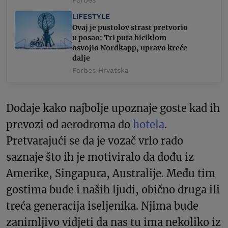
Forbes
LIFESTYLE
Ovaj je pustolov strast pretvorio
u posao: Tri puta biciklom
osvojio Nordkapp, upravo kreće
dalje
Forbes Hrvatska
Dodaje kako najbolje upoznaje goste kad ih
prevozi od aerodroma do
hotela
.
Pretvarajući se da je vozač vrlo rado
saznaje što ih je motiviralo da dođu iz
Amerike, Singapura, Australije. Među tim
gostima bude i naših ljudi, obično druga ili
treća generacija iseljenika. Njima bude
zanimljivo vidjeti da nas tu ima nekoliko iz