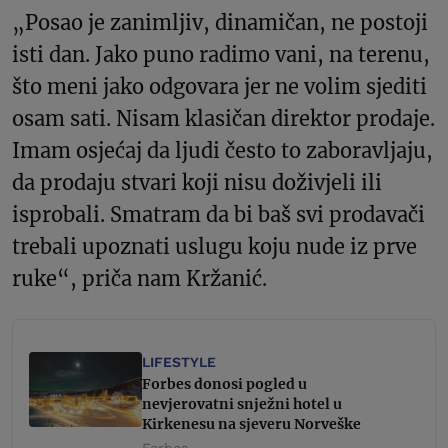
„Posao je zanimljiv, dinamičan, ne postoji
isti dan. Jako puno radimo vani, na terenu,
što meni jako odgovara jer ne volim sjediti
osam sati. Nisam klasičan direktor prodaje.
Imam osjećaj da ljudi često to zaboravljaju,
da prodaju stvari koji nisu doživjeli ili
isprobali. Smatram da bi baš svi prodavači
trebali upoznati uslugu koju nude iz prve
ruke“, priča nam Kržanić.
LIFESTYLE
Forbes donosi pogled u
nevjerovatni snježni hotel u
Kirkenesu na sjeveru Norveške