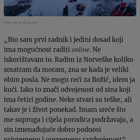
Hike na prvo brdo
„Bio sam prvi radnik i jedini dosad koji
ima mogućnost raditi
online
. Ne
iskorištavam to. Radim iz Norveške koliko
smatram da moram, zna se kada je veliki
obim posla. Ne mogu reći za Božić, idem ja
kući. Iako to znači odvojenost od sina koji
ima četiri godine. Neke stvari su teške, ali
takav je i život ponekad. Imam sreće što
me supruga i cijela porodica podržavaju, a
sin iznenađujuće dobro podnosi
privremenu i povremenu razdvojenost“,