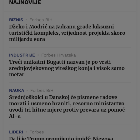
NAJNOVIJE
BIZNIS
Forbes BiH
Džeko i Modrić na Jadranu grade luksuzni
turistički kompleks, vrijednost projekta skoro
milijardu eura
INDUSTRIJE
Forbes Hrvatska
Treći unikatni Bugatti nazvan je po vrsti
srednjovjekovnog viteškog konja i visok samo
metar
NAUKA
Forbes BiH
Srednjoškolci u Danskoj će pismene radove
morati i usmeno braniti, resorno ministartvo
uvodi tri hitne mjere protiv prevara uz pomoć
AI-a
LIDERI
Forbes
Da li je Trump promijenio imidž: Njegova