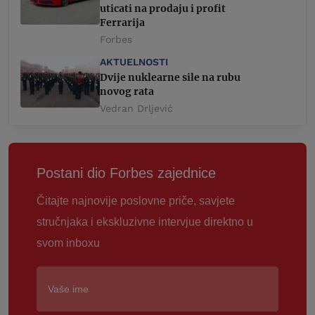
uticati na prodaju i profit
Ferrarija
Forbes
AKTUELNOSTI
Dvije nuklearne sile na rubu
novog rata
Vedran Drljević
Postani dio Forbes zajednice
Čitajte najnovije poslovne priče, savjete
stručnjaka i ekskluzivne intervjue direktno u
svom inboxu