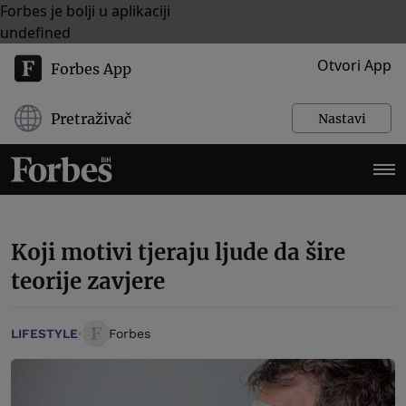
Forbes je bolji u aplikaciji
undefined
Otvori App
Forbes App
Pretraživač
Nastavi
Koji motivi tjeraju ljude da šire
teorije zavjere
LIFESTYLE
Forbes