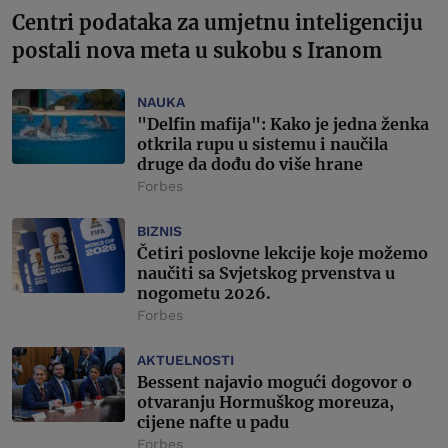
Centri podataka za umjetnu inteligenciju
postali nova meta u sukobu s Iranom
NAUKA
"Delfin mafija": Kako je jedna ženka
otkrila rupu u sistemu i naučila
druge da dođu do više hrane
Forbes
BIZNIS
Četiri poslovne lekcije koje možemo
naučiti sa Svjetskog prvenstva u
nogometu 2026.
Forbes
AKTUELNOSTI
Bessent najavio mogući dogovor o
otvaranju Hormuškog moreuza,
cijene nafte u padu
Forbes