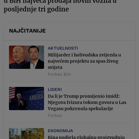
u BiH najveća prodaja novih vozila u
posljednje tri godine
NAJČITANIJE
AKTUELNOSTI
Milijarder i holivudska zvijezda u
najvećem projektu za spas živog
svijeta
Forbes BiH
LIDERI
Da li je Trump promijenio imidž:
Njegova frizura tokom govora u Las
Vegasu pokrenula spekulacije
Forbes
EKONOMIJA
Kina podigla globalnu proizvodnju