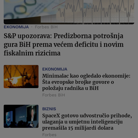
EKONOMIJA
Forbes BiH
S&P upozorava: Predizborna potrošnja
gura BiH prema većem deficitu i novim
fiskalnim rizicima
EKONOMIJA
Minimalac kao ogledalo ekonomije:
Šta evropske brojke govore o
položaju radnika u BiH
Forbes BiH
BIZNIS
SpaceX gotovo udvostručio prihode,
ulaganja u umjetnu inteligenciju
premašila 15 milijardi dolara
Forbes