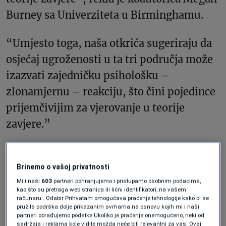
Burney sa Univerziteta u Birminghamu.
“Umjesto toga, naša otkrića sugeriraju da
osjećaj ugroženosti u ta tri područja može
izazvati zajedničku psihološku –
zlonamjernu – reakciju, što čini pojedince
prijemčivijim za vjerovanje u teorije
zavjere.”
Istraživanje ima implikacije za najbolje
Brinemo o vašoj privatnosti
strategije za suzbijanje teorija zavjere.
Mi i naši
603
partneri pohranjujemo i pristupamo osobnim podacima,
kao što su pretraga web stranica ili lični identifikatori, na vašem
računaru . Odabir Prihvatam omogućava praćenje tehnologije kako bi se
Na primjer, autori su otkrili da je najjača
pružila podrška dolje prikazanim svrhama na osnovu kojih mi i naši
povezanost između vjerovanja, zle namjere
partneri obrađujemo podatke Ukoliko je praćenje onemogućeno, neki od
sadržaja i reklama koje vidite možda neće biti relevantni za vas. Ovaj