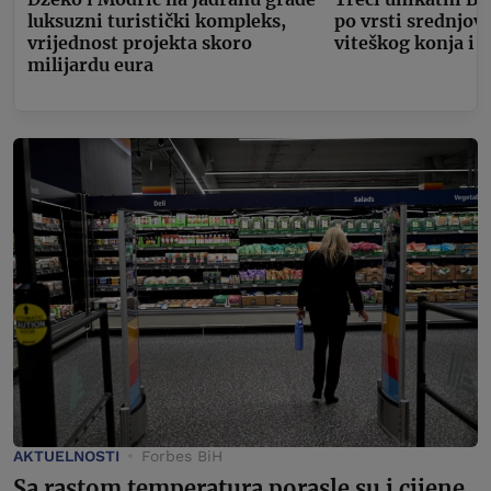
luksuzni turistički kompleks,
po vrsti srednjov
vrijednost projekta skoro
viteškog konja i 
milijardu eura
AKTUELNOSTI
Forbes BiH
Sa rastom temperatura porasle su i cijene