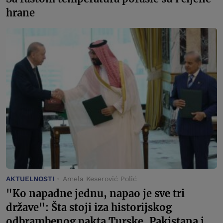
hrane
AKTUELNOSTI
Amela Keserović Polić
"Ko napadne jednu, napao je sve tri
države": Šta stoji iza historijskog
odbrambenog pakta Turske, Pakistana i