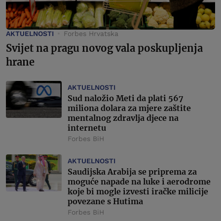
AKTUELNOSTI
Forbes Hrvatska
Svijet na pragu novog vala poskupljenja
hrane
AKTUELNOSTI
Sud naložio Meti da plati 567
miliona dolara za mjere zaštite
mentalnog zdravlja djece na
internetu
Forbes BiH
AKTUELNOSTI
Saudijska Arabija se priprema za
moguće napade na luke i aerodrome
koje bi mogle izvesti iračke milicije
povezane s Hutima
Forbes BiH