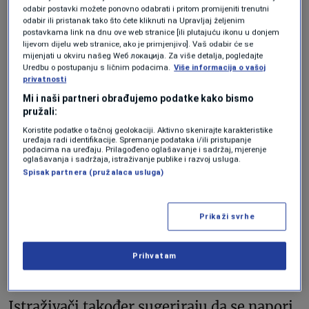
i nesigurnosti u pogledu svijeta.
odabir postavki možete ponovno odabrati i pritom promijeniti trenutni
odabir ili pristanak tako što ćete kliknuti na Upravljaj željenim
postavkama link na dnu ove web stranice [ili plutajuću ikonu u donjem
lijevom dijelu web stranice, ako je primjenjivo]. Vaš odabir će se
mijenjati u okviru našeg Wеб локација. Za više detalja, pogledajte
Uredbu o postupanju s ličnim podacima.
Više informacija o vašoj
Foto. Shutterstock/Tero Vesalainen
privatnosti
Mi i naši partneri obrađujemo podatke kako bismo
pružali:
Medijska pismenost i
Koristite podatke o tačnoj geolokaciji. Aktivno skenirajte karakteristike
uređaja radi identifikacije. Spremanje podataka i/ili pristupanje
naučna komunikacija
podacima na uređaju. Prilagođeno oglašavanje i sadržaj, mjerenje
oglašavanja i sadržaja, istraživanje publike i razvoj usluga.
Spisak partnera (pružalaca usluga)
Oni sugeriraju da se to može riješiti
Prikaži svrhe
efikasnijom komunikacijom nauke i
medijske pismenosti o složenim temama s
Prihvatam
ciljem suprotstavljanja dezinformacijama.
Istraživači također sugeriraju da se napori