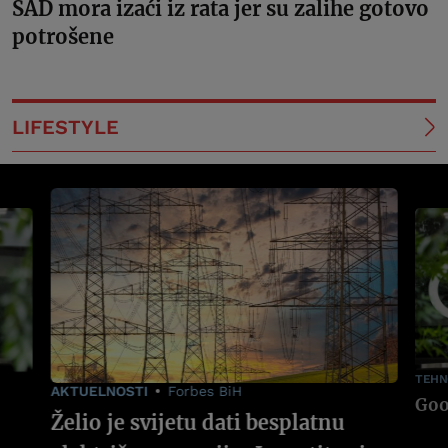
SAD mora izaći iz rata jer su zalihe gotovo
potrošene
LIFESTYLE
TEHN
AKTUELNOSTI
Forbes BiH
Želio je svijetu dati besplatnu