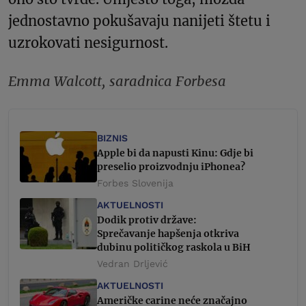
jednostavno pokušavaju nanijeti štetu i
uzrokovati nesigurnost.
Emma Walcott, saradnica Forbesa
BIZNIS
Apple bi da napusti Kinu: Gdje bi
preselio proizvodnju iPhonea?
Forbes Slovenija
AKTUELNOSTI
Dodik protiv države:
Sprečavanje hapšenja otkriva
dubinu političkog raskola u BiH
Vedran Drljević
AKTUELNOSTI
Američke carine neće značajno