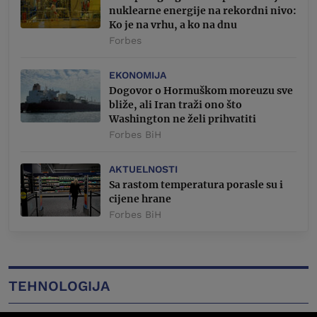
nuklearne energije na rekordni nivo:
Ko je na vrhu, a ko na dnu
Forbes
EKONOMIJA
Dogovor o Hormuškom moreuzu sve
bliže, ali Iran traži ono što
Washington ne želi prihvatiti
Forbes BiH
AKTUELNOSTI
Sa rastom temperatura porasle su i
cijene hrane
Forbes BiH
TEHNOLOGIJA