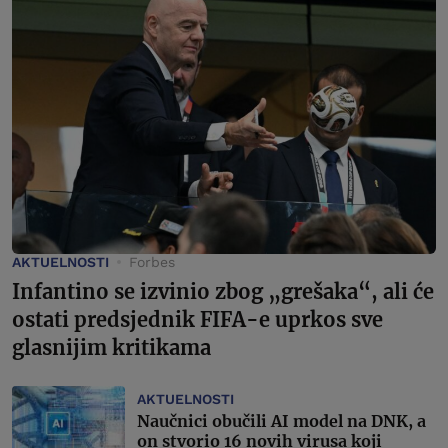
AKTUELNOSTI
Forbes
Infantino se izvinio zbog „grešaka“, ali će
ostati predsjednik FIFA-e uprkos sve
glasnijim kritikama
AKTUELNOSTI
Naučnici obučili AI model na DNK, a
on stvorio 16 novih virusa koji