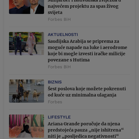
najvećem projektu za spas živog
svijeta
Forbes BiH
AKTUELNOSTI
Saudijska Arabija se priprema za
moguće napade na luke i aerodrome
koje bi mogle izvesti iračke milicije
povezane s Hutima
Forbes BiH
BIZNIS
Šest poslova koje možete pokrenuti
od kuće uz minimalna ulaganja
Forbes
LIFESTYLE
Ariana Grande poručuje da njena
predstojeća pauza „nije ishitrena“
niti je „posljedica negativnosti“