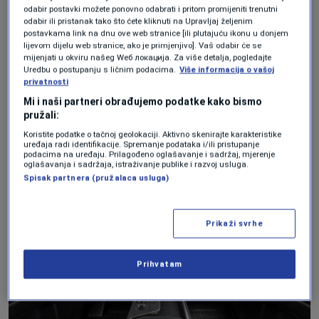
odabir postavki možete ponovno odabrati i pritom promijeniti trenutni
Suradniku se svidjelo to što je automobil
odabir ili pristanak tako što ćete kliknuti na Upravljaj željenim
postavkama link na dnu ove web stranice [ili plutajuću ikonu u donjem
imao sve čega se mogao sjetiti –
lijevom dijelu web stranice, ako je primjenjivo]. Vaš odabir će se
mijenjati u okviru našeg Wеб локација. Za više detalja, pogledajte
jednostavno je mogao namjestiti sjedalo,
Uredbu o postupanju s ličnim podacima.
Više informacija o vašoj
privatnosti
kao i različite načine rada motora, a ručica
Mi i naši partneri obrađujemo podatke kako bismo
mjenjača radi nevjerojatno dobro. GX je tih,
pružali:
udoban i mekan.
Koristite podatke o tačnoj geolokaciji. Aktivno skenirajte karakteristike
uređaja radi identifikacije. Spremanje podataka i/ili pristupanje
podacima na uređaju. Prilagođeno oglašavanje i sadržaj, mjerenje
oglašavanja i sadržaja, istraživanje publike i razvoj usluga.
Spisak partnera (pružalaca usluga)
Prikaži svrhe
Prihvatam