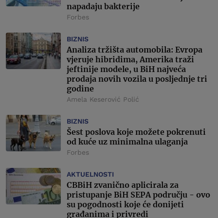
napadaju bakterije
Forbes
BIZNIS
Analiza tržišta automobila: Evropa
vjeruje hibridima, Amerika traži
jeftinije modele, u BiH najveća
prodaja novih vozila u posljednje tri
godine
Amela Keserović Polić
BIZNIS
Šest poslova koje možete pokrenuti
od kuće uz minimalna ulaganja
Forbes
AKTUELNOSTI
CBBiH zvanično aplicirala za
pristupanje BiH SEPA području - ovo
su pogodnosti koje će donijeti
građanima i privredi