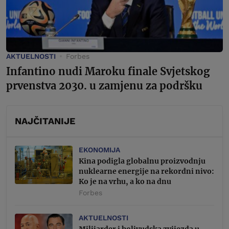
AKTUELNOSTI
Forbes
Infantino nudi Maroku finale Svjetskog
prvenstva 2030. u zamjenu za podršku
NAJČITANIJE
EKONOMIJA
Kina podigla globalnu proizvodnju
nuklearne energije na rekordni nivo:
Ko je na vrhu, a ko na dnu
Forbes
AKTUELNOSTI
Milijarder i holivudska zvijezda u