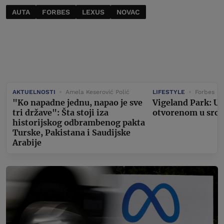
AUTA
FORBES
LEXUS
NOVAC
AKTUELNOSTI
Amela Keserović Polić
LIFESTYLE
Forbes
"Ko napadne jednu, napao je sve
Vigeland Park: U
tri države": Šta stoji iza
otvorenom u srcu
historijskog odbrambenog pakta
Turske, Pakistana i Saudijske
Arabije