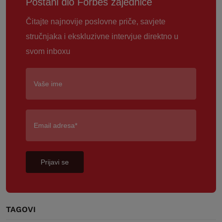
Postani dio Forbes zajednice
Čitajte najnovije poslovne priče, savjete
stručnjaka i ekskluzivne intervjue direktno u
svom inboxu
Prijavi se
TAGOVI