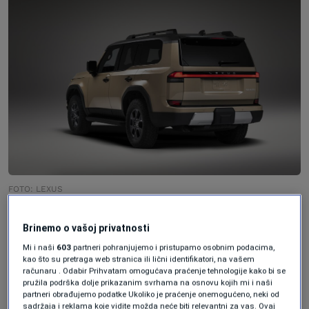
FOTO: LEXUS
Brinemo o vašoj privatnosti
Unutrašnjost i tehnologija
Mi i naši
603
partneri pohranjujemo i pristupamo osobnim podacima,
kao što su pretraga web stranica ili lični identifikatori, na vašem
računaru . Odabir Prihvatam omogućava praćenje tehnologije kako bi se
Interijer automobila je umirujuć i suptilan,
pružila podrška dolje prikazanim svrhama na osnovu kojih mi i naši
partneri obrađujemo podatke Ukoliko je praćenje onemogućeno, neki od
poput nekog hotela – na dobar način.
sadržaja i reklama koje vidite možda neće biti relevantni za vas. Ovaj