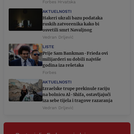
Forbes Hrvatska
AKTUELNOSTI
Hakeri ukrali bazu podataka
ruskih zatvorenika kako bi
osvetili smrt Navaljnog
Vedran Drljević
LISTE
Prije Sam Bankman-Frieda ovi
milijarderi su dobili najviše
godina iza rešetaka
Forbes
AKTUELNOSTI
Izraelske trupe prekinule raciju
na bolnicu Al-Shifa, ostavljajući
iza sebe tijela i tragove razaranja
Vedran Drljević