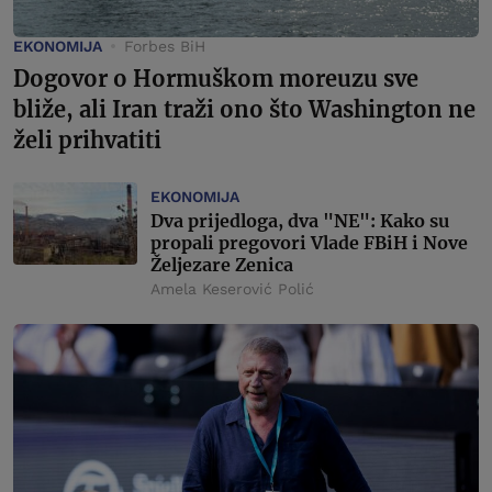
EKONOMIJA
Forbes BiH
Dogovor o Hormuškom moreuzu sve
bliže, ali Iran traži ono što Washington ne
želi prihvatiti
EKONOMIJA
Dva prijedloga, dva "NE": Kako su
propali pregovori Vlade FBiH i Nove
Željezare Zenica
Amela Keserović Polić