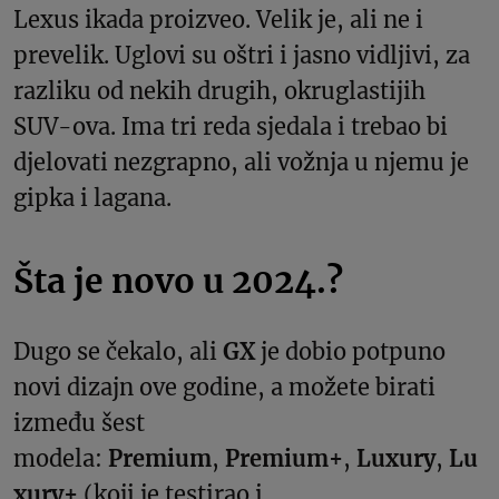
Lexus ikada proizveo. Velik je, ali ne i
prevelik. Uglovi su oštri i jasno vidljivi, za
razliku od nekih drugih, okruglastijih
SUV-ova. Ima tri reda sjedala i trebao bi
djelovati nezgrapno, ali vožnja u njemu je
gipka i lagana.
Šta je novo u 2024.?
Dugo se čekalo, ali
GX
je dobio potpuno
novi dizajn ove godine, a možete birati
između šest
modela:
Premium
,
Premium+
,
Luxury
,
Lu
xury+
(koji je testirao i