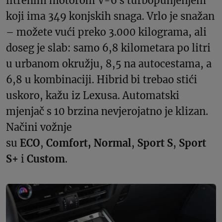
litrenim motorom V-6 s turbopunjenjem
koji ima 349 konjskih snaga. Vrlo je snažan
– možete vući preko 3.000 kilograma, ali
doseg je slab: samo 6,8 kilometara po litri
u urbanom okružju, 8,5 na autocestama, a
6,8 u kombinaciji. Hibrid bi trebao stići
uskoro, kažu iz Lexusa. Automatski
mjenjač s 10 brzina nevjerojatno je klizan.
Načini vožnje
su
ECO
,
Comfort,
Normal
,
Sport S
,
Sport
S+
i
Custom
.