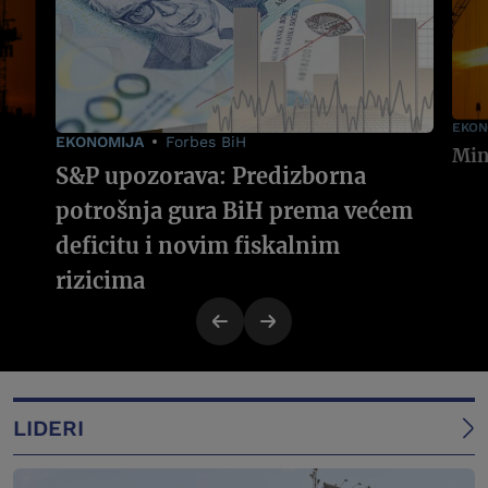
EKON
EKONOMIJA
Forbes BiH
S&P upozorava: Predizborna
potrošnja gura BiH prema većem
deficitu i novim fiskalnim
rizicima
LIDERI