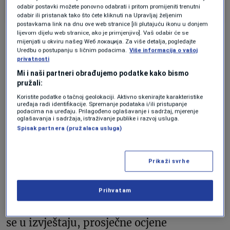
odabir postavki možete ponovno odabrati i pritom promijeniti trenutni
Forbes
odabir ili pristanak tako što ćete kliknuti na Upravljaj željenim
postavkama link na dnu ove web stranice [ili plutajuću ikonu u donjem
lijevom dijelu web stranice, ako je primjenjivo]. Vaš odabir će se
mijenjati u okviru našeg Wеб локација. Za više detalja, pogledajte
Kvalitetom svog života najviše su
Uredbu o postupanju s ličnim podacima.
Više informacija o vašoj
privatnosti
zadovoljni Austrijanci (7,9), potom Finci,
Mi i naši partneri obrađujemo podatke kako bismo
Poljaci i Rumuni (svaka od navedenih
pružali:
zemalja po 7,7 bodova). Nakon njih na
Koristite podatke o tačnoj geolokaciji. Aktivno skenirajte karakteristike
uređaja radi identifikacije. Spremanje podataka i/ili pristupanje
ljestvici zadovoljnih su Belgijanci i
podacima na uređaju. Prilagođeno oglašavanje i sadržaj, mjerenje
oglašavanja i sadržaja, istraživanje publike i razvoj usluga.
Nizozemci (obje zemlje po 7,6 bodova),
Spisak partnera (pružalaca usluga)
dok su najmanje zadovoljni životom
građani u Bugarskoj (5,6), Njemačkoj (6,5)
Prikaži svrhe
i Grčkoj (6,7 bodova).
Prihvatam
U svim zemljama osim u Bugarskoj, navodi
se u izvještaju, prosječne ocjene