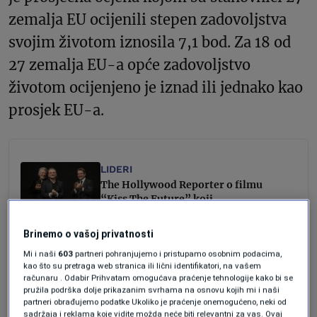
zemalja EU ocijenili stepen zadovoljstva
svojim životom iznosila 7,1 bod. Za 18 od
27 zemalja EU-a opće zadovoljstvo
životom ocijenjeno je iznad ili jednako kao
prosjek EU-a.
LIDERI
The Hollywood Reporter o filmu
“Kiss The Future” koji
promovišu Damon i Affleck:
Sarajlije su za muziku rizikovali
Brinemo o vašoj privatnosti
svoje živote
Mi i naši
603
partneri pohranjujemo i pristupamo osobnim podacima,
Ika Ferrer Gotić
kao što su pretraga web stranica ili lični identifikatori, na vašem
računaru . Odabir Prihvatam omogućava praćenje tehnologije kako bi se
LISTE
pružila podrška dolje prikazanim svrhama na osnovu kojih mi i naši
Odselili biste negdje daleko? Ovo
partneri obrađujemo podatke Ukoliko je praćenje onemogućeno, neki od
je 10 zemalja za život iz snova
sadržaja i reklama koje vidite možda neće biti relevantni za vas. Ovaj