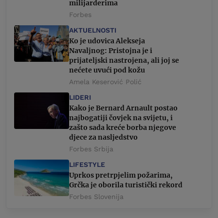
milijarderima
Forbes
AKTUELNOSTI
Ko je udovica Alekseja
Navaljnog: Pristojna je i
prijateljski nastrojena, ali joj se
nećete uvući pod kožu
Amela Keserović Polić
LIDERI
Kako je Bernard Arnault postao
najbogatiji čovjek na svijetu, i
zašto sada kreće borba njegove
djece za nasljedstvo
Forbes Srbija
LIFESTYLE
Uprkos pretrpjelim požarima,
Grčka je oborila turistički rekord
Forbes Slovenija