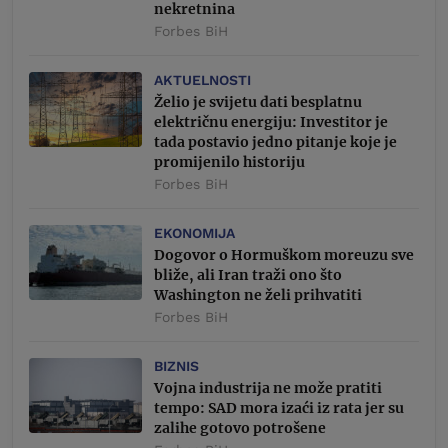
nekretnina
Forbes BiH
AKTUELNOSTI
Želio je svijetu dati besplatnu
električnu energiju: Investitor je
tada postavio jedno pitanje koje je
promijenilo historiju
Forbes BiH
EKONOMIJA
Dogovor o Hormuškom moreuzu sve
bliže, ali Iran traži ono što
Washington ne želi prihvatiti
Forbes BiH
BIZNIS
Vojna industrija ne može pratiti
tempo: SAD mora izaći iz rata jer su
zalihe gotovo potrošene