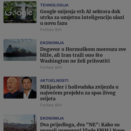
TEHNOLOGIJA
Google mijenja vrh AI sektora dok
utrka za umjetnu inteligenciju ulazi
u novu fazu
Forbes BiH
EKONOMIJA
Dogovor o Hormuškom moreuzu sve
bliže, ali Iran traži ono što
Washington ne želi prihvatiti
Forbes BiH
AKTUELNOSTI
Milijarder i holivudska zvijezda u
najvećem projektu za spas živog
svijeta
Forbes BiH
EKONOMIJA
Dva prijedloga, dva "NE": Kako su
propali pregovori Vlade FBiH i Nove