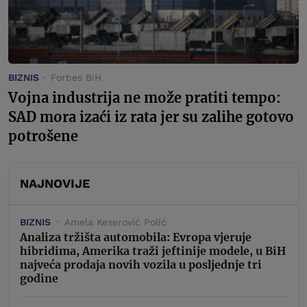
BIZNIS
Forbes BiH
Vojna industrija ne može pratiti tempo:
SAD mora izaći iz rata jer su zalihe gotovo
potrošene
NAJNOVIJE
BIZNIS
Amela Keserović Polić
Analiza tržišta automobila: Evropa vjeruje
hibridima, Amerika traži jeftinije modele, u BiH
najveća prodaja novih vozila u posljednje tri
godine