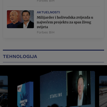
Forbes BiH
AKTUELNOSTI
Milijarder i holivudska zvijezda u
najvećem projektu za spas živog
svijeta
Forbes BiH
TEHNOLOGIJA