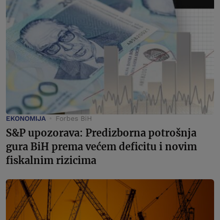
EKONOMIJA
Forbes BiH
S&P upozorava: Predizborna potrošnja
gura BiH prema većem deficitu i novim
fiskalnim rizicima