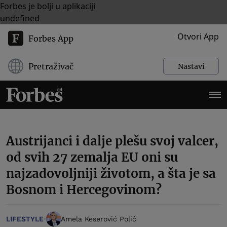
Forbes je bolji u aplikaciji
undefined
Otvori App
Forbes App
Pretraživač
Nastavi
Austrijanci i dalje plešu svoj valcer,
od svih 27 zemalja EU oni su
najzadovoljniji životom, a šta je sa
Bosnom i Hercegovinom?
LIFESTYLE
Amela Keserović Polić