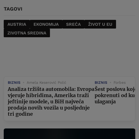
TAGOVI
AUSTRIA
EKONOMIJA
SREĆA
ŽIVOT U EU
ZIVOTNA SREDINA
BIZNIS
Amela Keserović Polić
BIZNIS
Forbes
Analiza tržišta automobila: Evropa
Šest poslova koje
vjeruje hibridima, Amerika traži
pokrenuti od kuć
jeftinije modele, u BiH najveća
ulaganja
prodaja novih vozila u posljednje
tri godine