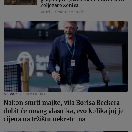
Željezare Zenica
Amela Keserović Polić
NOVAC
Forbes BiH
Nakon smrti majke, vila Borisa Beckera
dobit će novog vlasnika, evo kolika joj je
cijena na tržištu nekretnina