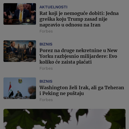
AKTUELNOSTI
Rat koji je nemoguće dobiti: Jedna
greška koju Trump zasad nije
napravio u odnosu na Iran
Forbes
BIZNIS
Porez na druge nekretnine u New
Yorku razbjesnio milijardere: Evo
koliko će zaista plaćati
Forbes
BIZNIS
Washington želi Irak, ali ga Teheran
i Peking ne puštaju
Forbes