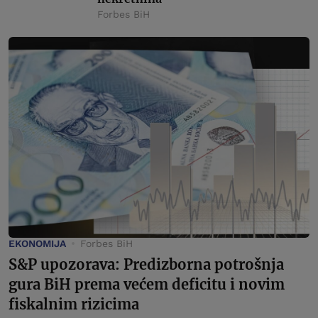
Forbes BiH
EKONOMIJA
Forbes BiH
S&P upozorava: Predizborna potrošnja
gura BiH prema većem deficitu i novim
fiskalnim rizicima