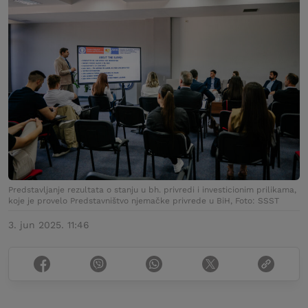
Predstavljanje rezultata o stanju u bh. privredi i investicionim prilikama,
koje je provelo Predstavništvo njemačke privrede u BiH, Foto: SSST
3. jun 2025. 11:46