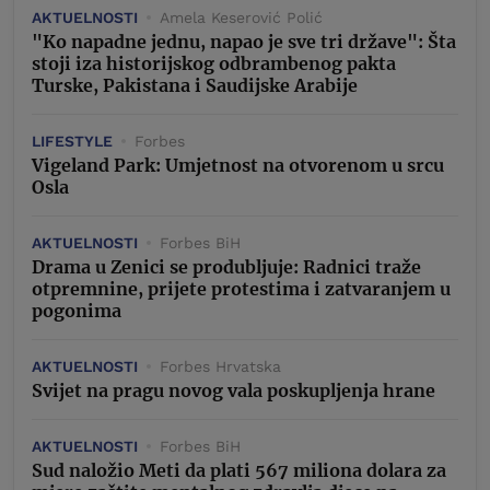
AKTUELNOSTI
Amela Keserović Polić
"Ko napadne jednu, napao je sve tri države": Šta
stoji iza historijskog odbrambenog pakta
Turske, Pakistana i Saudijske Arabije
LIFESTYLE
Forbes
Vigeland Park: Umjetnost na otvorenom u srcu
Osla
AKTUELNOSTI
Forbes BiH
Drama u Zenici se produbljuje: Radnici traže
otpremnine, prijete protestima i zatvaranjem u
pogonima
AKTUELNOSTI
Forbes Hrvatska
Svijet na pragu novog vala poskupljenja hrane
AKTUELNOSTI
Forbes BiH
Sud naložio Meti da plati 567 miliona dolara za