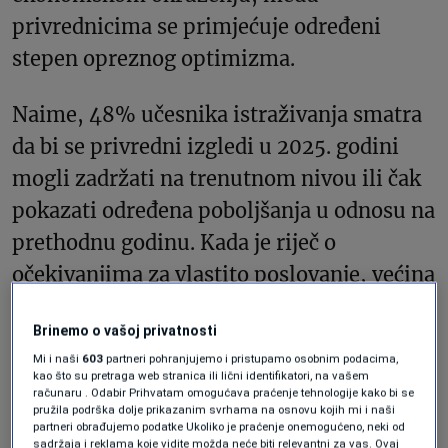
privrednicima se primjećuje određeni
stepen opreznog optimizma.
Naime, 48% učesnika istraživanja smatra
da bi se privredni izgledi u 2025. godini
mogli zadržati na trenutnom nivou ili čak
pokazati određena poboljšanja u odnosu na
prethodnu godinu. Kada je riječ o
očekivanjima za vlastito poslovanje, većina
ispitanih – njih 54% – predviđa da će
Brinemo o vašoj privatnosti
njihova poslovna situacija ostati stabilna,
Mi i naši
603
partneri pohranjujemo i pristupamo osobnim podacima,
bez većih promjena u odnosu na 2024.
kao što su pretraga web stranica ili lični identifikatori, na vašem
računaru . Odabir Prihvatam omogućava praćenje tehnologije kako bi se
godinu.
pružila podrška dolje prikazanim svrhama na osnovu kojih mi i naši
partneri obrađujemo podatke Ukoliko je praćenje onemogućeno, neki od
sadržaja i reklama koje vidite možda neće biti relevantni za vas. Ovaj