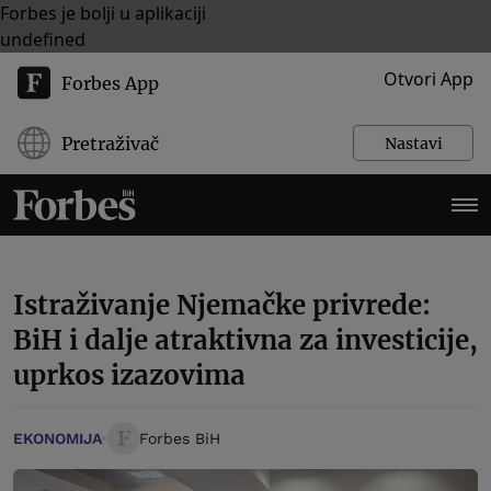
Forbes je bolji u aplikaciji
undefined
Otvori App
Forbes App
Pretraživač
Nastavi
Istraživanje Njemačke privrede:
BiH i dalje atraktivna za investicije,
uprkos izazovima
EKONOMIJA
Forbes BiH