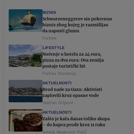
BIZNIS
Schwarzeneggerov sin pokrenuo
biznis zbog kojeg je razmišljao
da napusti glumu
Forbes
LIFESTYLE
Noćenje u hotelu za 24 eura,
pizza za dva eura: Ova zemlja
postaje turistički hit
Forbes Slovenija
AKTUELNOSTI
Brod nade za Gazu: Aktivisti
zaplovili kroz opasne vode
Vedran Drljević
AKTUELNOSTI
Zašto je kafa danas toliko skupa
– do kupca prođe kroz 11 ruku
Amela Keserović Polić