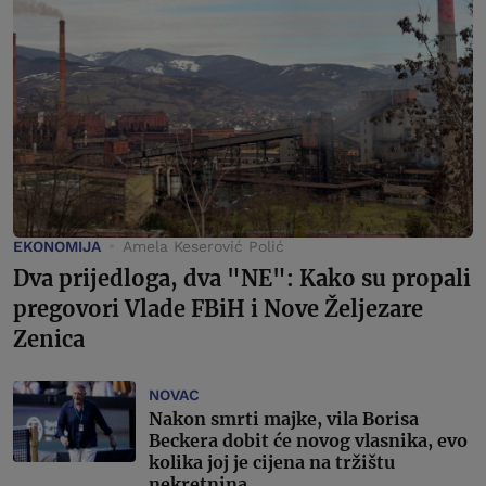
EKONOMIJA
Amela Keserović Polić
Dva prijedloga, dva "NE": Kako su propali
pregovori Vlade FBiH i Nove Željezare
Zenica
NOVAC
Nakon smrti majke, vila Borisa
Beckera dobit će novog vlasnika, evo
kolika joj je cijena na tržištu
nekretnina