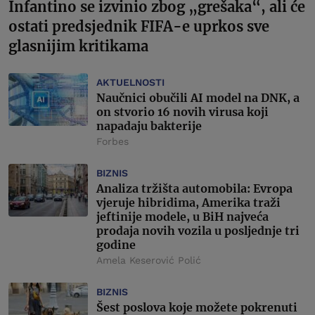
Infantino se izvinio zbog „grešaka“, ali će
ostati predsjednik FIFA-e uprkos sve
glasnijim kritikama
AKTUELNOSTI
Naučnici obučili AI model na DNK, a
on stvorio 16 novih virusa koji
napadaju bakterije
Forbes
BIZNIS
Analiza tržišta automobila: Evropa
vjeruje hibridima, Amerika traži
jeftinije modele, u BiH najveća
prodaja novih vozila u posljednje tri
godine
Amela Keserović Polić
BIZNIS
Šest poslova koje možete pokrenuti