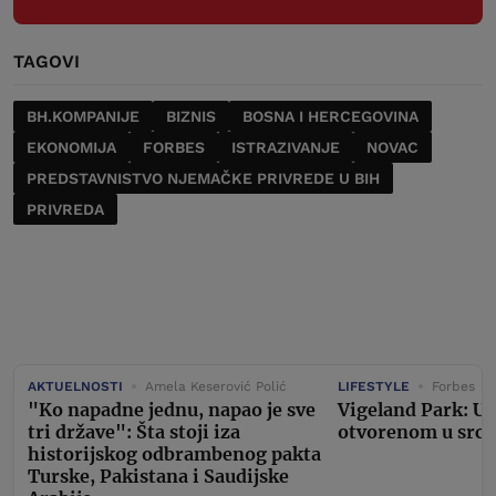
TAGOVI
BH.KOMPANIJE
BIZNIS
BOSNA I HERCEGOVINA
EKONOMIJA
FORBES
ISTRAZIVANJE
NOVAC
PREDSTAVNISTVO NJEMAČKE PRIVREDE U BIH
PRIVREDA
AKTUELNOSTI
Amela Keserović Polić
LIFESTYLE
Forbes
"Ko napadne jednu, napao je sve
Vigeland Park: U
tri države": Šta stoji iza
otvorenom u srcu
historijskog odbrambenog pakta
Turske, Pakistana i Saudijske