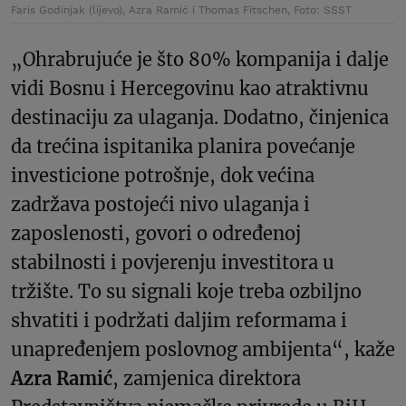
Faris Godinjak (lijevo), Azra Ramić i Thomas Fitschen, Foto: SSST
„Ohrabrujuće je što 80% kompanija i dalje
vidi Bosnu i Hercegovinu kao atraktivnu
destinaciju za ulaganja. Dodatno, činjenica
da trećina ispitanika planira povećanje
investicione potrošnje, dok većina
zadržava postojeći nivo ulaganja i
zaposlenosti, govori o određenoj
stabilnosti i povjerenju investitora u
tržište. To su signali koje treba ozbiljno
shvatiti i podržati daljim reformama i
unapređenjem poslovnog ambijenta“, kaže
Azra Ramić
, zamjenica direktora