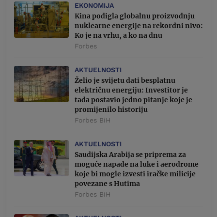
EKONOMIJA
Kina podigla globalnu proizvodnju
nuklearne energije na rekordni nivo:
Ko je na vrhu, a ko na dnu
Forbes
AKTUELNOSTI
Želio je svijetu dati besplatnu
električnu energiju: Investitor je
tada postavio jedno pitanje koje je
promijenilo historiju
Forbes BiH
AKTUELNOSTI
Saudijska Arabija se priprema za
moguće napade na luke i aerodrome
koje bi mogle izvesti iračke milicije
povezane s Hutima
Forbes BiH