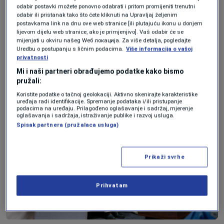
odabir postavki možete ponovno odabrati i pritom promijeniti trenutni
Ovakvi rezultati ukazuju na prisutnu dozu
odabir ili pristanak tako što ćete kliknuti na Upravljaj željenim
postavkama link na dnu ove web stranice [ili plutajuću ikonu u donjem
povjerenja u sopstvenu održivost, čak i u
lijevom dijelu web stranice, ako je primjenjivo]. Vaš odabir će se
okolnostima koje mnogi i dalje vide kao
mijenjati u okviru našeg Wеб локација. Za više detalja, pogledajte
Uredbu o postupanju s ličnim podacima.
Više informacija o vašoj
nepovoljne za širu privrednu sliku zemlje.
privatnosti
Mi i naši partneri obrađujemo podatke kako bismo
pružali:
Koristite podatke o tačnoj geolokaciji. Aktivno skenirajte karakteristike
uređaja radi identifikacije. Spremanje podataka i/ili pristupanje
podacima na uređaju. Prilagođeno oglašavanje i sadržaj, mjerenje
oglašavanja i sadržaja, istraživanje publike i razvoj usluga.
Spisak partnera (pružalaca usluga)
Prikaži svrhe
Prihvatam