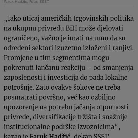
Faruk Hadžić, Foto: SSST
„Iako uticaj američkih trgovinskih politika
na ukupnu privredu BiH može djelovati
ograničeno, važno je imati na umu da su
određeni sektori izuzetno izloženi i ranjivi.
Promjene u tim segmentima mogu
pokrenuti lančanu reakciju – od smanjenja
zaposlenosti i investicija do pada lokalne
potrošnje. Zato ovakve šokove ne treba
posmatrati površno, već kao ozbiljno
upozorenje na potrebu jačanja otpornosti
privrede, diversifikacije tržišta i snažnije
institucionalne podrške izvoznicima“,
kazao je
Faruk Hadžić
, dekan SSST