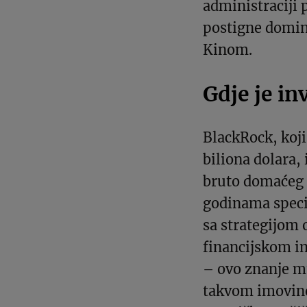
administraciji
postigne domin
Kinom.
Gdje je in
BlackRock, koji
biliona dolara,
bruto domaćeg 
godinama speci
sa strategijom 
financijskom 
– ovo znanje mu
takvom imovino