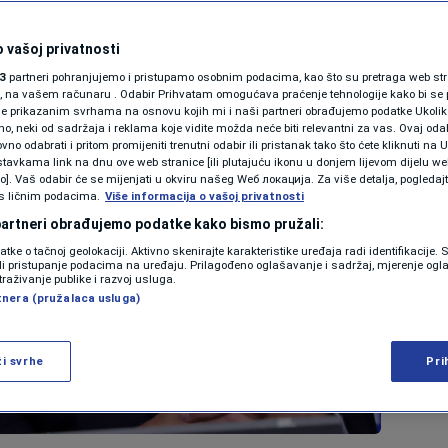
 vašoj privatnosti
3
partneri pohranjujemo i pristupamo osobnim podacima, kao što su pretraga web stran
ori, na vašem računaru . Odabir Prihvatam omogućava praćenje tehnologije kako bi se 
je prikazanim svrhama na osnovu kojih mi i naši partneri obrađujemo podatke Ukoliko
 neki od sadržaja i reklama koje vidite možda neće biti relevantni za vas. Ovaj odab
no odabrati i pritom promijeniti trenutni odabir ili pristanak tako što ćete kliknuti na U
tavkama link na dnu ove web stranice [ili plutajuću ikonu u donjem lijevom dijelu we
vo]. Vaš odabir će se mijenjati u okviru našeg Wеб локација. Za više detalja, pogledaj
s ličnim podacima.
Više informacija o vašoj privatnosti
 partneri obrađujemo podatke kako bismo pružali:
datke o tačnoj geolokaciji. Aktivno skenirajte karakteristike uređaja radi identifikacije.
ili pristupanje podacima na uređaju. Prilagođeno oglašavanje i sadržaj, mjerenje ogl
traživanje publike i razvoj usluga.
tnera (pružalaca usluga)
ži svrhe
Pri