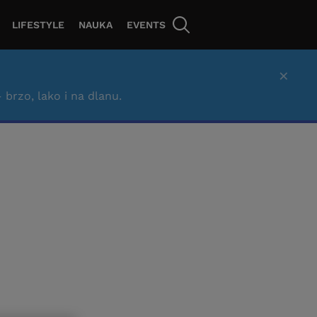
LIFESTYLE
NAUKA
EVENTS
×
– brzo, lako i na dlanu.