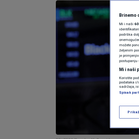
Brinemo o
Mi i naši
60
identifikat
podrška dol
onemogućeno,
možete ponov
željenim pos
je primjenji
postupanju 
Mi i naši
Koristite po
podataka i/
sadržaja, is
Spisak par
Prika