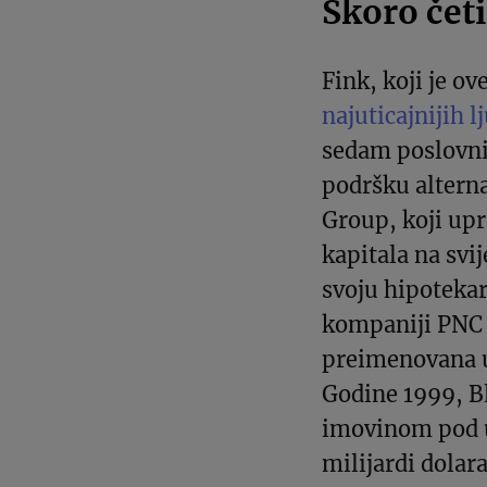
Skoro četi
Fink, koji je o
najuticajnijih l
sedam poslovni
podršku altern
Group, koji up
kapitala na svi
svoju hipoteka
kompaniji PNC z
preimenovana 
Godine 1999, B
imovinom pod u
milijardi dolara