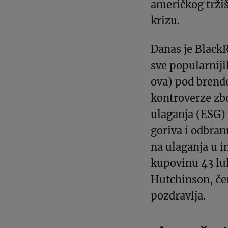
američkog tržiš
krizu.
Danas je BlackR
sve popularnij
ova) pod brend
kontroverze zbo
ulaganja (ESG) 
goriva i odbranu
na ulaganja u i
kupovinu 43 l
Hutchinson, če
pozdravlja.