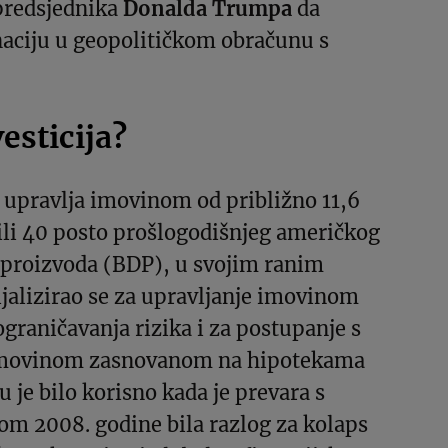
 predsjednika
Donalda Trumpa
da
aciju u geopolitičkom obračunu s
vesticija?
 upravlja imovinom od približno 11,6
 ili 40 posto prošlogodišnjeg američkog
proizvoda (BDP), u svojim ranim
jalizirao se za upravljanje imovinom
ograničavanja rizika i za postupanje s
imovinom zasnovanom na hipotekama
 je bilo korisno kada je prevara s
m 2008. godine bila razlog za kolaps