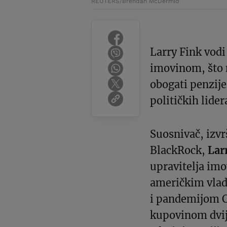
REUTERS/Brendan McDermid
Larry Fink vodi
imovinom, što
obogati penzije
političkih lider
Suosnivač, izvr
BlackRock,
Lar
upravitelja im
američkim vlad
i pandemijom C
kupovinom dvij