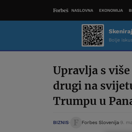
NASLOVNA
EKONOMIJA
B
Skenira
Bolje iskus
Upravlja s viš
drugi na svije
Trumpu u Pan
BIZNIS
Forbes Slovenija
9. ma