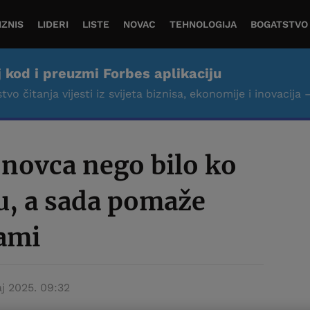
IZNIS
LIDERI
LISTE
NOVAC
TEHNOLOGIJA
BOGATSTVO
j kod i preuzmi Forbes aplikaciju
tvo čitanja vijesti iz svijeta biznisa, ekonomije i inovacija 
e novca nego bilo ko
tu, a sada pomaže
ami
j 2025. 09:32