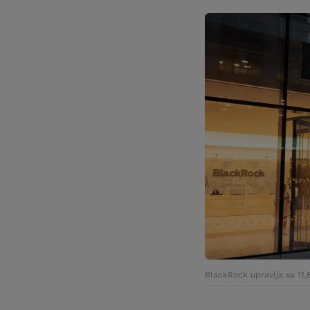
BlackRock upravlja sa 11,