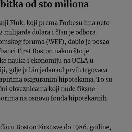
ubitka od sto miliona
nji Fink, koji prema Forbesu ima neto
2 milijarde dolara i član je odbora
omskog foruma (WEF), dobio je posao
 banci First Boston nakon što je
ičke nauke i ekonomiju na UCLA u
ji, gdje je bio jedan od prvih trgovaca
apirima osiguranim hipotekama. To su
čni obveznicama koji nude fiksne
itorima na osnovu fonda hipotekarnih
adio u Boston First sve do 1986. godine,