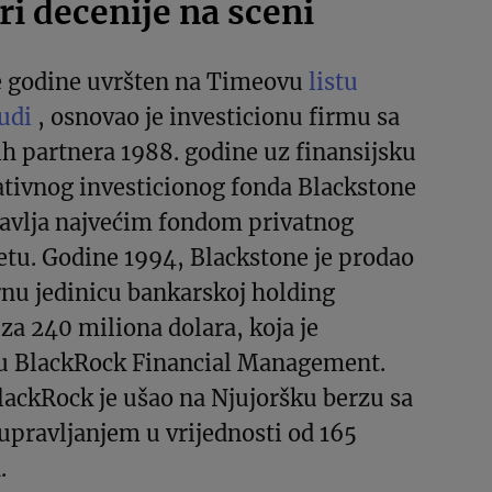
ri decenije na sceni
ve godine uvršten na Timeovu
listu
judi
, osnovao je investicionu firmu sa
h partnera 1988. godine uz finansijsku
ativnog investicionog fonda Blackstone
ravlja najvećim fondom privatnog
jetu. Godine 1994, Blackstone je prodao
rnu jedinicu bankarskoj holding
a 240 miliona dolara, koja je
u BlackRock Financial Management.
lackRock je ušao na Njujoršku berzu sa
pravljanjem u vrijednosti od 165
.