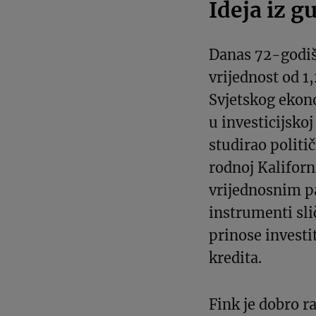
Ideja iz g
Danas 72-godiš
vrijednost od 1,
Svjetskog ekon
u investicijskoj
studirao polit
rodnoj Kaliforni
vrijednosnim p
instrumenti sli
prinose invest
kredita.
Fink je dobro r