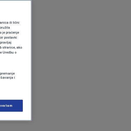
ica ili lični
pružila
 je praćenje
ir postavki
pravljaj
b stranice, ako
te Uredbu o
 Spremanje
ašavanja i
hvatam