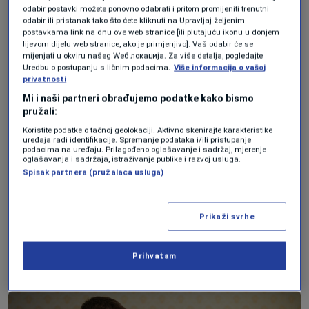
odabir postavki možete ponovno odabrati i pritom promijeniti trenutni
smo ambiciju i entuzijazam da izvozimo
odabir ili pristanak tako što ćete kliknuti na Upravljaj željenim
postavkama link na dnu ove web stranice [ili plutajuću ikonu u donjem
izvan tržišta BiH, što je odredilo i neke
lijevom dijelu web stranice, ako je primjenjivo]. Vaš odabir će se
mijenjati u okviru našeg Wеб локација. Za više detalja, pogledajte
poslovne odluke koje smo donosili tada. To
Uredbu o postupanju s ličnim podacima.
Više informacija o vašoj
privatnosti
nas je danas dovelo do iznosa od preko 60
Mi i naši partneri obrađujemo podatke kako bismo
miliona maraka u plasmanu naših gotovih
pružali:
proizvoda u sve ove države. Naš brend kafe
Koristite podatke o tačnoj geolokaciji. Aktivno skenirajte karakteristike
uređaja radi identifikacije. Spremanje podataka i/ili pristupanje
Zlatna džezva je po market share-u druga
podacima na uređaju. Prilagođeno oglašavanje i sadržaj, mjerenje
oglašavanja i sadržaja, istraživanje publike i razvoj usluga.
kafa na tržištu Slovenije, a također se
Spisak partnera (pružalaca usluga)
prodaje i u Wallmartu u Americi. Ona kao i
drugi brendovi grupacije, poput naprimjer
Prikaži svrhe
Bosanskog lokuma, mogu se kupiti u
Prihvatam
svakom marketu u Dubaiju.