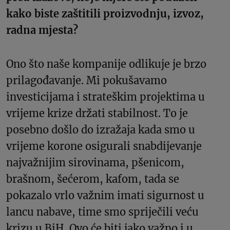
kako biste zaštitili proizvodnju, izvoz,
radna mjesta?
Ono što naše kompanije odlikuje je brzo
prilagođavanje. Mi pokušavamo
investicijama i strateškim projektima u
vrijeme krize držati stabilnost. To je
posebno došlo do izražaja kada smo u
vrijeme korone osigurali snabdijevanje
najvažnijim sirovinama, pšenicom,
brašnom, šećerom, kafom, tada se
pokazalo vrlo važnim imati sigurnost u
lancu nabave, time smo spriječili veću
krizu u BiH. Ovo će biti jako važno i u