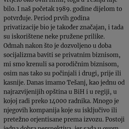
bilo. I naš početak 1989. godine dijelom to
potvrđuje. Period prvih godina
privatizacije bio je također značajan, i tada
su iskorištene neke pružene prilike.
Odmah nakon što je dozvoljeno u doba
socijalizma baviti se privatnim biznisom,
mi smo krenuli sa porodičnim biznisom,
osim nas tako su počinjali i drugi, prije ili
kasnije. Danas imamo Tešanj, kao jednu od
najrazvijenijih opština u BiH i u regiji, u
kojoj radi preko 14000 radnika. Mnogo je
njegovih kompanija koje su isključivo ili
pretežno orjentisane prema izvozu. Postoji
jedna dobra perspektiva, jer sada u ovom