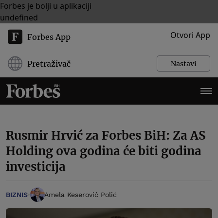
Forbes je bolji u aplikaciji
undefined
Otvori App
Forbes App
Pretraživač
Nastavi
Rusmir Hrvić za Forbes BiH: Za AS
Holding ova godina će biti godina
investicija
BIZNIS
Amela Keserović Polić