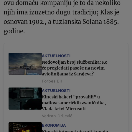
ovu domaću kompaniju je to da nekoliko
njih ima izuzetno dugu tradiciju; Klas je
osnovan 1902., a tuzlanska Solana 1885.
godine.
AKTUELNOSTI
Nedovoljan broj službenika: Ko
će pregledati pasoše na novim
aviolinijama iz Sarajeva?
Forbes BiH
AKTUELNOSTI
Kineski hakeri “provalili” u
mailove američkih zvaničnika,
Vlada krivi Microsoft
Vedran Drljević
EKONOMIJA
Kineski internet giganti kupuju