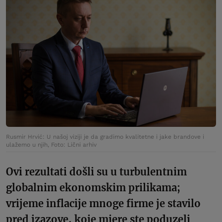
Rusmir Hrvić: U našoj viziji je da gradimo kvalitetne i jake brandove i
ulažemo u njih, Foto: Lični arhiv
Ovi rezultati došli su u turbulentnim
globalnim ekonomskim prilikama;
vrijeme inflacije mnoge firme je stavilo
pred izazove, koje mjere ste poduzeli