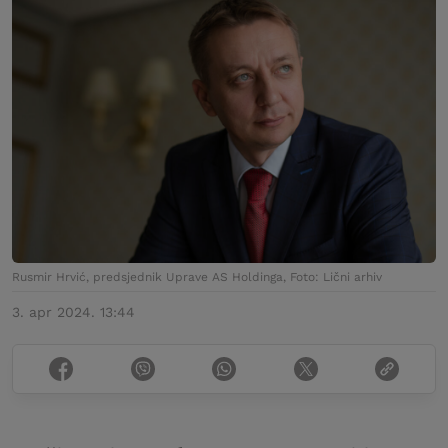
Rusmir Hrvić, predsjednik Uprave AS Holdinga, Foto: Lični arhiv
3. apr 2024. 13:44