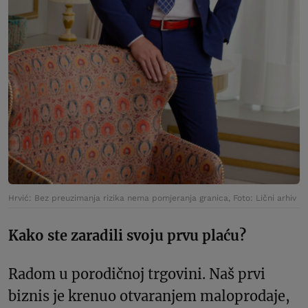
Hrvić: Bez preuzimanja rizika nema pomjeranja granica, Foto: Lični arhiv
Kako ste zaradili svoju prvu plaću?
Radom u porodičnoj trgovini. Naš prvi
biznis je krenuo otvaranjem maloprodaje,