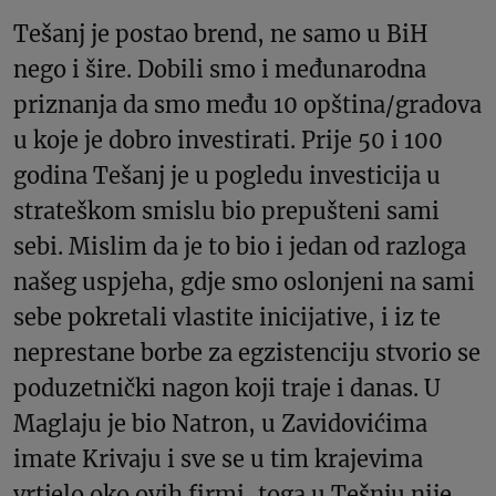
Tešanj je postao brend, ne samo u BiH
nego i šire. Dobili smo i međunarodna
priznanja da smo među 10 opština/gradova
u koje je dobro investirati. Prije 50 i 100
godina Tešanj je u pogledu investicija u
strateškom smislu bio prepušteni sami
sebi. Mislim da je to bio i jedan od razloga
našeg uspjeha, gdje smo oslonjeni na sami
sebe pokretali vlastite inicijative, i iz te
neprestane borbe za egzistenciju stvorio se
poduzetnički nagon koji traje i danas. U
Maglaju je bio Natron, u Zavidovićima
imate Krivaju i sve se u tim krajevima
vrtjelo oko ovih firmi, toga u Tešnju nije