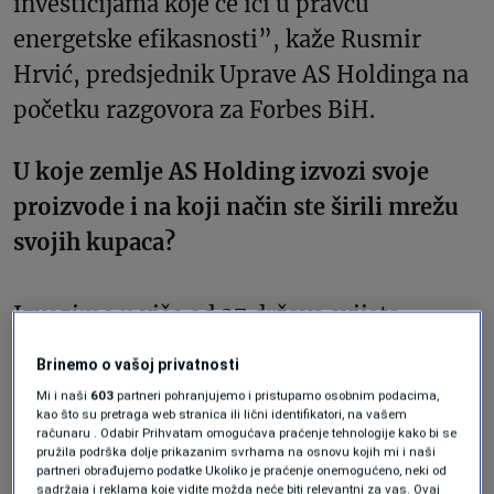
investicijama koje će ići u pravcu
energetske efikasnosti”, kaže Rusmir
Hrvić, predsjednik Uprave AS Holdinga na
početku razgovora za Forbes BiH.
U koje zemlje AS Holding izvozi svoje
proizvode i na koji način ste širili mrežu
svojih kupaca?
Izvozimo u više od 27 država svijeta,
najviše u zemlje regije, EU, Amerike i
Brinemo o vašoj privatnosti
Bliskog istoka. 2023. je bila rekordna,
Mi i naši
603
partneri pohranjujemo i pristupamo osobnim podacima,
najuspješnija godina do sada od osnivanja
kao što su pretraga web stranica ili lični identifikatori, na vašem
računaru . Odabir Prihvatam omogućava praćenje tehnologije kako bi se
AS holdinga. Te rezultate smo ostvarili
pružila podrška dolje prikazanim svrhama na osnovu kojih mi i naši
partneri obrađujemo podatke Ukoliko je praćenje onemogućeno, neki od
kroz godine rada, prije 10,15 godina imali
sadržaja i reklama koje vidite možda neće biti relevantni za vas. Ovaj