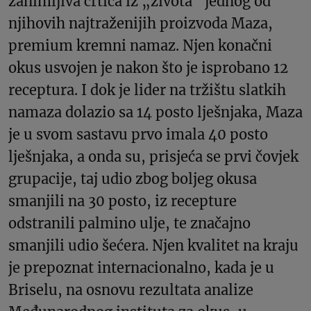
zanimljiva crtica iz „života“ jednog od
njihovih najtraženijih proizvoda Maza,
premium kremni namaz. Njen konačni
okus usvojen je nakon što je isprobano 12
receptura. I dok je lider na tržištu slatkih
namaza dolazio sa 14 posto lješnjaka, Maza
je u svom sastavu prvo imala 40 posto
lješnjaka, a onda su, prisjeća se prvi čovjek
grupacije, taj udio zbog boljeg okusa
smanjili na 30 posto, iz recepture
odstranili palmino ulje, te značajno
smanjili udio šećera. Njen kvalitet na kraju
je prepoznat internacionalno, kada je u
Briselu, na osnovu rezultata analize