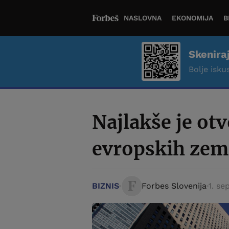
NASLOVNA
EKONOMIJA
B
Skenira
Bolje iskus
Najlakše je otv
evropskih zem
BIZNIS
Forbes Slovenija
1. se