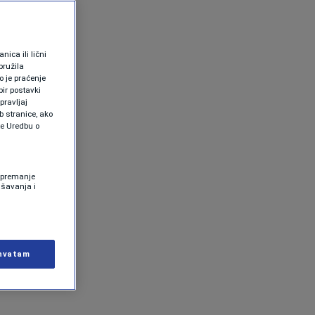
ica ili lični
pružila
 je praćenje
ir postavki
pravljaj
b stranice, ako
te Uredbu o
 Spremanje
ašavanja i
hvatam