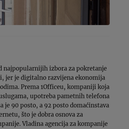
od najpopularnijih izbora za pokretanje
i, jer je digitalno razvijena ekonomija
hodima. Prema 1Officeu, kompaniji koja
p uslugama, upotreba pametnih telefona
la je 90 posto, a 92 posto domaćinstava
ernetu, što je dobra osnova za
panije. Vladina agencija za kompanije