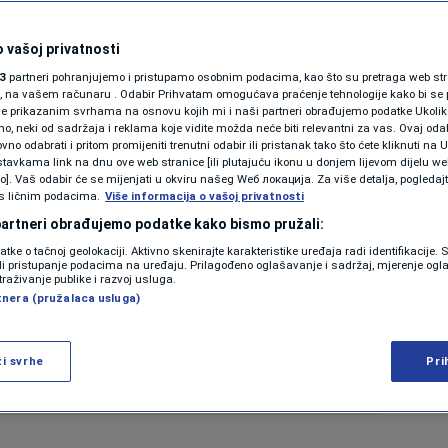
 vašoj privatnosti
3
partneri pohranjujemo i pristupamo osobnim podacima, kao što su pretraga web stran
ori, na vašem računaru . Odabir Prihvatam omogućava praćenje tehnologije kako bi se 
je prikazanim svrhama na osnovu kojih mi i naši partneri obrađujemo podatke Ukoliko
 neki od sadržaja i reklama koje vidite možda neće biti relevantni za vas. Ovaj odab
no odabrati i pritom promijeniti trenutni odabir ili pristanak tako što ćete kliknuti na U
tavkama link na dnu ove web stranice [ili plutajuću ikonu u donjem lijevom dijelu we
vo]. Vaš odabir će se mijenjati u okviru našeg Wеб локација. Za više detalja, pogledaj
s ličnim podacima.
Više informacija o vašoj privatnosti
 partneri obrađujemo podatke kako bismo pružali:
datke o tačnoj geolokaciji. Aktivno skenirajte karakteristike uređaja radi identifikacije.
ili pristupanje podacima na uređaju. Prilagođeno oglašavanje i sadržaj, mjerenje ogl
traživanje publike i razvoj usluga.
tnera (pružalaca usluga)
ži svrhe
Pri
liona malih i srednjih firmi, Foto: Reuters