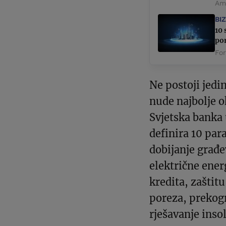
Ame
BI
10 
por
Fo
Ne postoji jedi
nude najbolje o
Svjetska banka
definira 10 par
dobijanje građe
električne ener
kredita, zaštit
poreza, prekog
rješavanje inso