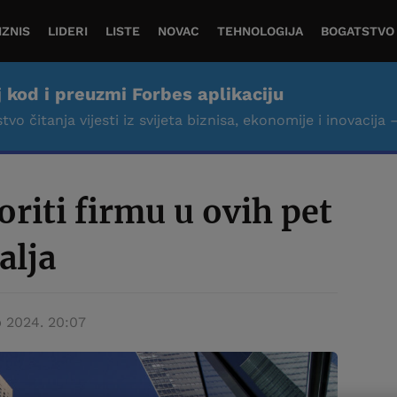
IZNIS
LIDERI
LISTE
NOVAC
TEHNOLOGIJA
BOGATSTVO
j kod i preuzmi Forbes aplikaciju
tvo čitanja vijesti iz svijeta biznisa, ekonomije i inovacija 
oriti firmu u ovih pet
alja
p 2024. 20:07