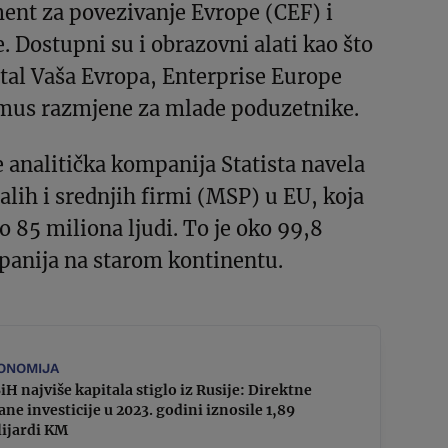
ment za povezivanje Evrope (CEF) i
 Dostupni su i obrazovni alati kao što
tal Vaša Evropa, Enterprise Europe
mus razmjene za mlade poduzetnike.
e analitička kompanija Statista navela
lih i srednjih firmi (MSP) u EU, koja
o 85 miliona ljudi. To je oko 99,8
panija na starom kontinentu.
ONOMIJA
iH najviše kapitala stiglo iz Rusije: Direktne
ane investicije u 2023. godini iznosile 1,89
lijardi KM