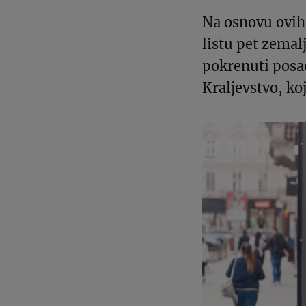
Na osnovu ovih
listu pet zemal
pokrenuti posao
Kraljevstvo, ko