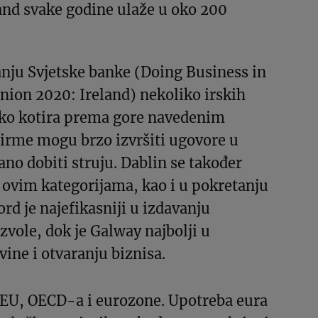
and svake godine ulaže u oko 200
anju Svjetske banke (Doing Business in
nion 2020: Ireland) nekoliko irskih
oko kotira prema gore navedenim
irme mogu brzo izvršiti ugovore u
no dobiti struju. Dablin se također
 ovim kategorijama, kao i u pokretanju
ord je najefikasniji u izdavanju
zvole, dok je Galway najbolji u
vine i otvaranju biznisa.
a EU, OECD-a i eurozone. Upotreba eura