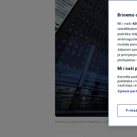
Brinemo o
Mi i naši
60
identifikat
podrška dol
onemogućeno,
možete ponov
željenim pos
je primjenji
postupanju 
Mi i naši
Koristite po
podataka i/
sadržaja, is
Spisak par
Prika
Prema podacima Statista, u EU posluje 24,4 mi