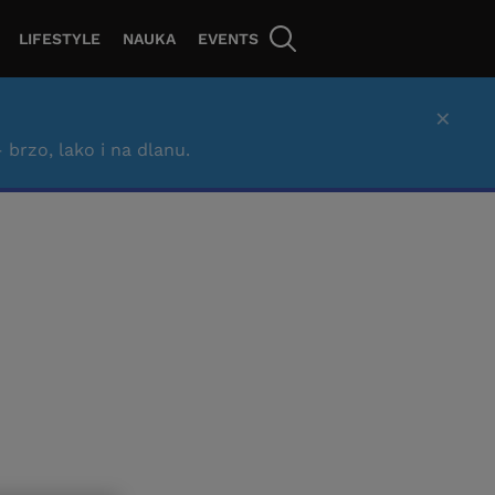
LIFESTYLE
NAUKA
EVENTS
×
– brzo, lako i na dlanu.