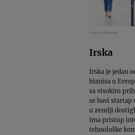
Foto: Profimedia
Irska
Irska je jedan 
biznisa u Evrop
sa visokim pri
se bavi starta
u zemlji dostig
ima pristup int
tehnološke kom