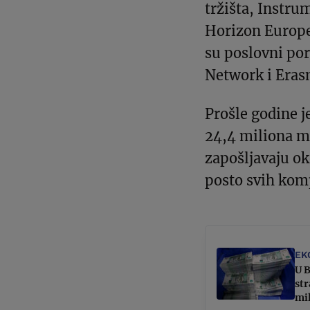
tržišta, Instru
Horizon Europe.
su poslovni por
Network i Eras
Prošle godine j
24,4 miliona ma
zapošljavaju ok
posto svih kom
EK
U B
str
mi