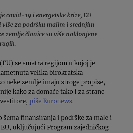
 covid-19 i energetske krize, EU
i više za podršku malim i srednjim
e zemlje članice su više naklonjene
rugih.
(EU) se smatra regijom u kojoj je
metnuta velika birokratska
ko neke zemlje imaju stroge propise,
nije kako za domaće tako i za strane
nvestitore,
piše Euronews
.
o šema finansiranja i podrške za male i
u EU, uključujući Program zajedničkog