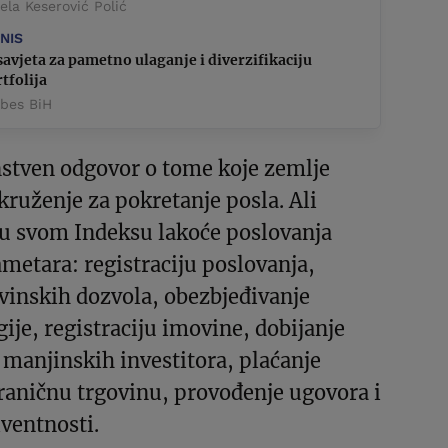
la Keserović Polić
ZNIS
savjeta za pametno ulaganje i diverzifikaciju
tfolija
rbes BiH
nstven odgovor o tome koje zemlje
kruženje za pokretanje posla. Ali
 u svom Indeksu lakoće poslovanja
ametara: registraciju poslovanja,
vinskih dozvola, obezbjeđivanje
gije, registraciju imovine, dobijanje
u manjinskih investitora, plaćanje
raničnu trgovinu, provođenje ugovora i
lventnosti.