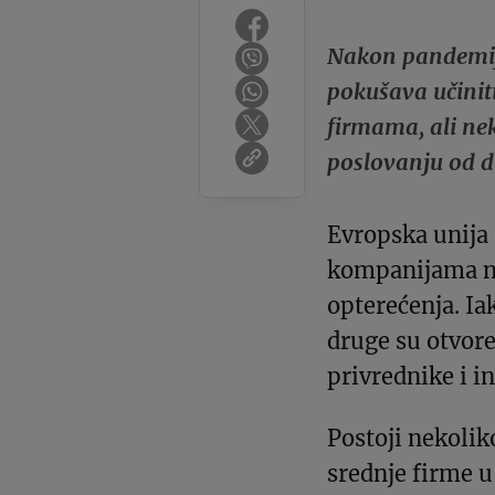
Nakon pandemije
pokušava učinit
firmama, ali nek
poslovanju od d
Evropska unija 
kompanijama na
opterećenja. Ia
druge su otvore
privrednike i i
Postoji nekolik
srednje firme 