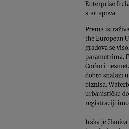
Enterprise Irel
startapova.
Prema istraživ
the European U
gradova se vis
parametrima. F
Corku i nesmeta
dobro snalazi u
biznisa. Waterf
urbanističke do
registraciji imo
Irska je članic