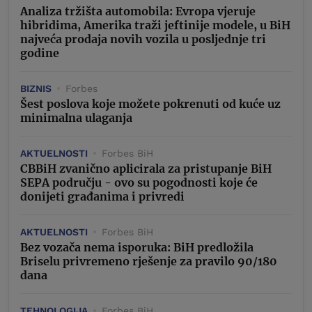
Analiza tržišta automobila: Evropa vjeruje
hibridima, Amerika traži jeftinije modele, u BiH
najveća prodaja novih vozila u posljednje tri
godine
BIZNIS
Forbes
Šest poslova koje možete pokrenuti od kuće uz
minimalna ulaganja
AKTUELNOSTI
Forbes BiH
CBBiH zvanično aplicirala za pristupanje BiH
SEPA području - ovo su pogodnosti koje će
donijeti građanima i privredi
AKTUELNOSTI
Forbes BiH
Bez vozača nema isporuka: BiH predložila
Briselu privremeno rješenje za pravilo 90/180
dana
TEHNOLOGIJA
Forbes BiH