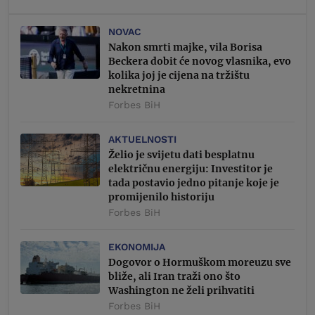
NOVAC
Nakon smrti majke, vila Borisa
Beckera dobit će novog vlasnika, evo
kolika joj je cijena na tržištu
nekretnina
Forbes BiH
AKTUELNOSTI
Želio je svijetu dati besplatnu
električnu energiju: Investitor je
tada postavio jedno pitanje koje je
promijenilo historiju
Forbes BiH
EKONOMIJA
Dogovor o Hormuškom moreuzu sve
bliže, ali Iran traži ono što
Washington ne želi prihvatiti
Forbes BiH