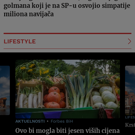
golmana koji je na SP-u osvojio simpatije
miliona navijača
LIFESTYLE
LIFE
AKTUELNOSTI
Forbes BiH
Ovo bi mogla biti jesen viših cijena