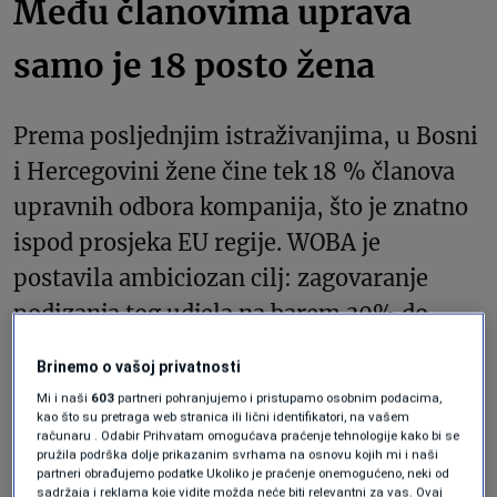
Među članovima uprava
samo je 18 posto žena
Prema posljednjim istraživanjima, u Bosni
i Hercegovini žene čine tek 18 % članova
upravnih odbora kompanija, što je znatno
ispod prosjeka EU regije. WOBA je
postavila ambiciozan cilj: zagovaranje
podizanja tog udjela na barem 30% do
kraja 2027. godine. Aktivnosti inicijative će
Brinemo o vašoj privatnosti
obuhvatiti radionice o rodnoj
Mi i naši
603
partneri pohranjujemo i pristupamo osobnim podacima,
transparentnosti u upravljanju, online
kao što su pretraga web stranica ili lični identifikatori, na vašem
računaru . Odabir Prihvatam omogućava praćenje tehnologije kako bi se
module o korporativnom upravljanju i
pružila podrška dolje prikazanim svrhama na osnovu kojih mi i naši
partneri obrađujemo podatke Ukoliko je praćenje onemogućeno, neki od
studije slučaja uspješnih liderki iz regije,
sadržaja i reklama koje vidite možda neće biti relevantni za vas. Ovaj