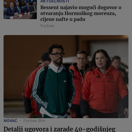
AKTUELNOSTI
Bessent najavio mogući dogovor o
otvaranju Hormuškog moreuza,
cijene nafte u padu
Forbes
NOVAC
Forbes BiH
Detalji ugovora i zarade 40-godišnjeg