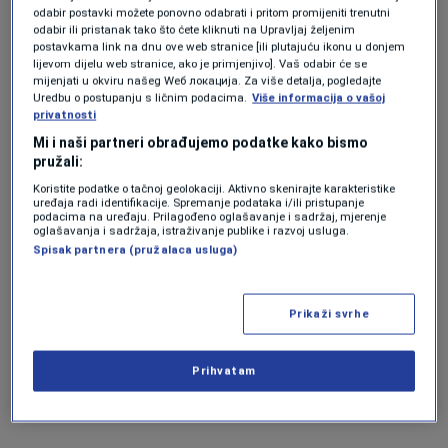
odabir postavki možete ponovno odabrati i pritom promijeniti trenutni
ali i zagovaranje zakonskih izmjena koje će
odabir ili pristanak tako što ćete kliknuti na Upravljaj željenim
postavkama link na dnu ove web stranice [ili plutajuću ikonu u donjem
pratiti direktive Evropske unije.
lijevom dijelu web stranice, ako je primjenjivo]. Vaš odabir će se
mijenjati u okviru našeg Wеб локација. Za više detalja, pogledajte
Uredbu o postupanju s ličnim podacima.
Više informacija o vašoj
privatnosti
LIDERI
Mi i naši partneri obrađujemo podatke kako bismo
pružali:
Zajednička vizija: Kako Sanela
Pašić i Sabina Softić osnažuju
Koristite podatke o tačnoj geolokaciji. Aktivno skenirajte karakteristike
mlade poslovne žene u BiH da
uređaja radi identifikacije. Spremanje podataka i/ili pristupanje
podacima na uređaju. Prilagođeno oglašavanje i sadržaj, mjerenje
izgrade uspješne karijere
oglašavanja i sadržaja, istraživanje publike i razvoj usluga.
Amela Keserović Polić
Spisak partnera (pružalaca usluga)
EKONOMIJA
Muškarci u BiH i dalje imaju veće
Prikaži svrhe
prosječne zarade i isplaćene
bonuse u odnosu na žene, prema
najnovijim statistikama
Prihvatam
Ika Ferrer Gotić