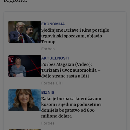
EKONOMIJA
Sjedinjene Države i Kina postigle
trgovinski sporazum, objavio
Trump
Forbes
AKTUELNOSTI
Forbes Magazin (Video):
Turizam i uvoz automobila –
dvije strane rasta u BiH
Forbes BiH
BIZNIS
Kako je borba sa kovrdžavom
kosom i sijedima poduzetnici
donijela bogatstvo od 600
miliona dolara
Forbes