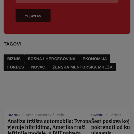
Prijavi se
TAGOVI
BIZNIS
BOSNA I HERCEGOVINA
EKONOMIJA
FORBES
NOVAC
ŽENSKA MENTORSKA MREŽA
BIZNIS
Amela Keserović Polić
BIZNIS
Forbes
Analiza tržišta automobila: Evropa
Šest poslova koje
vjeruje hibridima, Amerika traži
pokrenuti od kuć
jeftinije modele, u BiH najveća
ulaganja