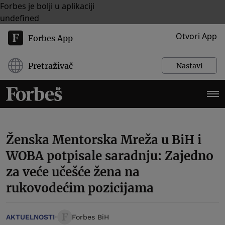
Forbes je bolji u aplikaciji
undefined
Otvori App
Forbes App
Pretraživač
Nastavi
Ženska Mentorska Mreža u BiH i
WOBA potpisale saradnju: Zajedno
za veće učešće žena na
rukovodećim pozicijama
AKTUELNOSTI
Forbes BiH