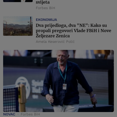
svijeta
Forbes BiH
EKONOMIJA
Dva prijedloga, dva "NE": Kako su
propali pregovori Vlade FBiH i Nove
Željezare Zenica
Amela Keserović Polić
NOVAC
Forbes BiH