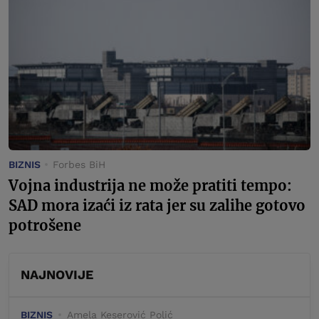
BIZNIS
Forbes BiH
Vojna industrija ne može pratiti tempo:
SAD mora izaći iz rata jer su zalihe gotovo
potrošene
NAJNOVIJE
BIZNIS
Amela Keserović Polić