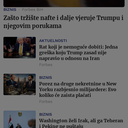
BIZNIS
Forbes BiH
Zašto tržište nafte i dalje vjeruje Trumpu i
njegovim porukama
AKTUELNOSTI
Rat koji je nemoguće dobiti: Jedna
greška koju Trump zasad nije
napravio u odnosu na Iran
Forbes
BIZNIS
Porez na druge nekretnine u New
Yorku razbjesnio milijardere: Evo
koliko će zaista plaćati
Forbes
BIZNIS
Washington želi Irak, ali ga Teheran
i Peking ne puštaju