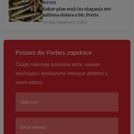
BIZNIS
Kakav plan stoji iza ulaganja 100
miliona dolara u bh. Pretis
Amela Keserović Polić
Postani dio Forbes zajednice
Čitajte najnovije poslovne priče, savjete
stručnjaka i ekskluzivne intervjue direktno u
svom inboxu