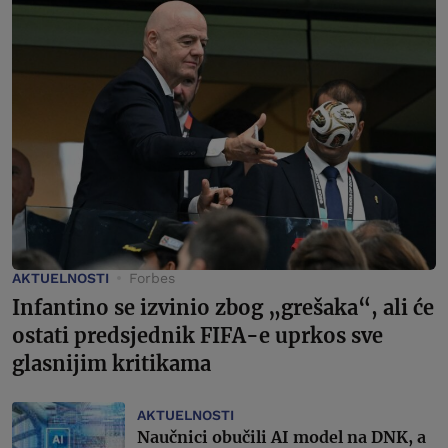
AKTUELNOSTI
Forbes
Infantino se izvinio zbog „grešaka“, ali će
ostati predsjednik FIFA-e uprkos sve
glasnijim kritikama
AKTUELNOSTI
Naučnici obučili AI model na DNK, a