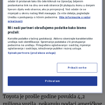
modela Toyote Tundra, Sequoia i Lexus LX
odabir ili pristanak tako što ćete kliknuti na Upravljaj željenim
postavkama link na dnu ove web stranice [ili plutajuću ikonu u donjem
600 zbog greške s prijenosom. Istog dana
lijevom dijelu web stranice, ako je primjenjivo]. Vaš odabir će se
mijenjati u okviru našeg Wеб локација. Za više detalja, pogledajte
povukli su preko 4.000
Uredbu o postupanju s ličnim podacima.
Više informacija o vašoj
privatnosti
modela Camry i Camry Hybrid iz 2023. i
Mi i naši partneri obrađujemo podatke kako bismo
2024. godine, zbog loše zavarenog dijela
pružali:
na sjedalu.
Koristite podatke o tačnoj geolokaciji. Aktivno skenirajte karakteristike
uređaja radi identifikacije. Spremanje podataka i/ili pristupanje
podacima na uređaju. Prilagođeno oglašavanje i sadržaj, mjerenje
oglašavanja i sadržaja, istraživanje publike i razvoj usluga.
Povukli su i preko 18.600 automobila zbog
Spisak partnera (pružalaca usluga)
neispravne kamere za vožnju unatrag koja
nije prikazivala slike, povećavajući rizik od
Prikaži svrhe
nesreće. To povlačenje odnosilo se na neke
Prihvatam
modele Mirai i Lexus iz 2023. godine.
Toyota je prošle godine povukla 4,2
miliona vozila, pokazuju podaci američkog