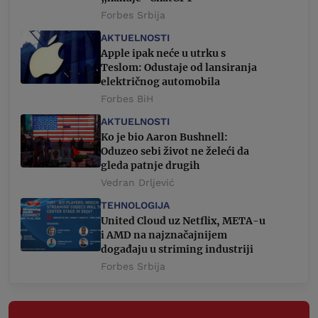
Forbes Srbija
AKTUELNOSTI
Apple ipak neće u utrku s
Teslom: Odustaje od lansiranja
električnog automobila
Forbes BiH
AKTUELNOSTI
Ko je bio Aaron Bushnell:
Oduzeo sebi život ne želeći da
gleda patnje drugih
Vedran Drljević
TEHNOLOGIJA
United Cloud uz Netflix, META-u
i AMD na najznačajnijem
događaju u striming industriji
Forbes Srbija