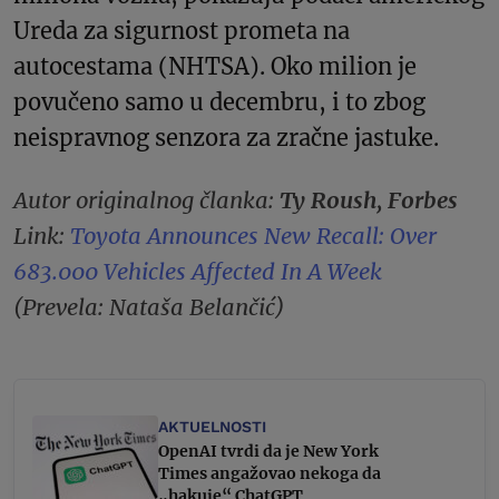
Ureda za sigurnost prometa na
autocestama (NHTSA). Oko milion je
povučeno samo u decembru, i to zbog
neispravnog senzora za zračne jastuke.
Autor originalnog članka:
Ty Roush, Forbes
Link:
Toyota Announces New Recall: Over
683.000 Vehicles Affected In A Week
(Prevela: Nataša Belančić)
AKTUELNOSTI
OpenAI tvrdi da je New York
Times angažovao nekoga da
„hakuje“ ChatGPT