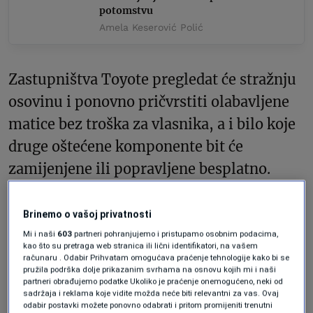
potomstvu
Amela Keserović Polić
Zastupništva Toyote pregledat će stražnju
osovinu i ponovno pričvrstiti olabavljene
matice bez troška za vlasnika, a i bilo koje
druge oštećene komponente bit će
zamijenjene ili popravljene besplatno.
Kupci Toyote o problemima će biti
Brinemo o vašoj privatnosti
obaviješteni emailom do kraja travnja.
Mi i naši
603
partneri pohranjujemo i pristupamo osobnim podacima,
kao što su pretraga web stranica ili lični identifikatori, na vašem
računaru . Odabir Prihvatam omogućava praćenje tehnologije kako bi se
U prošloj sedmici, Toyota je najavila još tri
pružila podrška dolje prikazanim svrhama na osnovu kojih mi i naši
partneri obrađujemo podatke Ukoliko je praćenje onemogućeno, neki od
povlačenja. Povukli su gotovo 280.000
sadržaja i reklama koje vidite možda neće biti relevantni za vas. Ovaj
odabir postavki možete ponovno odabrati i pritom promijeniti trenutni