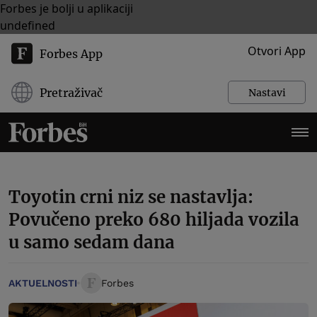
Forbes je bolji u aplikaciji
undefined
Otvori App
Forbes App
Pretraživač
Nastavi
Toyotin crni niz se nastavlja:
Povučeno preko 680 hiljada vozila
u samo sedam dana
AKTUELNOSTI
Forbes