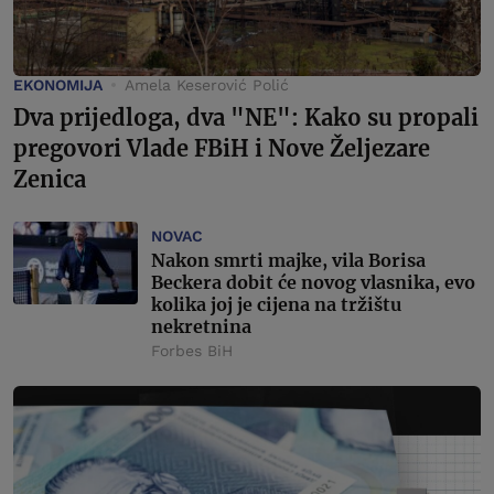
EKONOMIJA
Amela Keserović Polić
Dva prijedloga, dva "NE": Kako su propali
pregovori Vlade FBiH i Nove Željezare
Zenica
NOVAC
Nakon smrti majke, vila Borisa
Beckera dobit će novog vlasnika, evo
kolika joj je cijena na tržištu
nekretnina
Forbes BiH