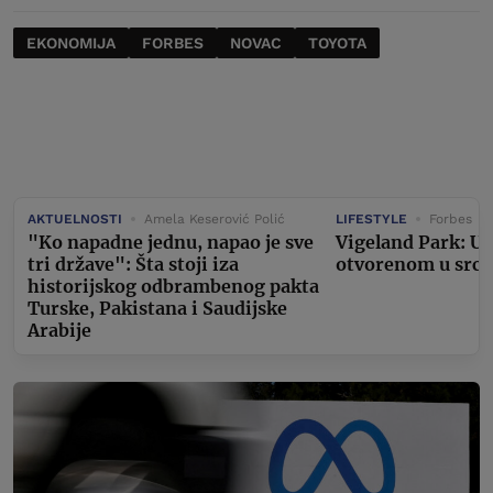
EKONOMIJA
FORBES
NOVAC
TOYOTA
AKTUELNOSTI
Amela Keserović Polić
LIFESTYLE
Forbes
"Ko napadne jednu, napao je sve
Vigeland Park: U
tri države": Šta stoji iza
otvorenom u srcu
historijskog odbrambenog pakta
Turske, Pakistana i Saudijske
Arabije