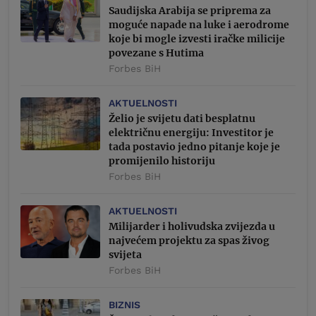
Saudijska Arabija se priprema za
moguće napade na luke i aerodrome
koje bi mogle izvesti iračke milicije
povezane s Hutima
Forbes BiH
AKTUELNOSTI
Želio je svijetu dati besplatnu
električnu energiju: Investitor je
tada postavio jedno pitanje koje je
promijenilo historiju
Forbes BiH
AKTUELNOSTI
Milijarder i holivudska zvijezda u
najvećem projektu za spas živog
svijeta
Forbes BiH
BIZNIS