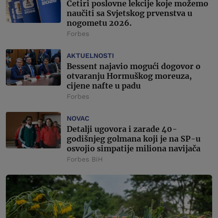
Četiri poslovne lekcije koje možemo
naučiti sa Svjetskog prvenstva u
nogometu 2026.
Forbes
AKTUELNOSTI
Bessent najavio mogući dogovor o
otvaranju Hormuškog moreuza,
cijene nafte u padu
Forbes
NOVAC
Detalji ugovora i zarade 40-
godišnjeg golmana koji je na SP-u
osvojio simpatije miliona navijača
Forbes BiH