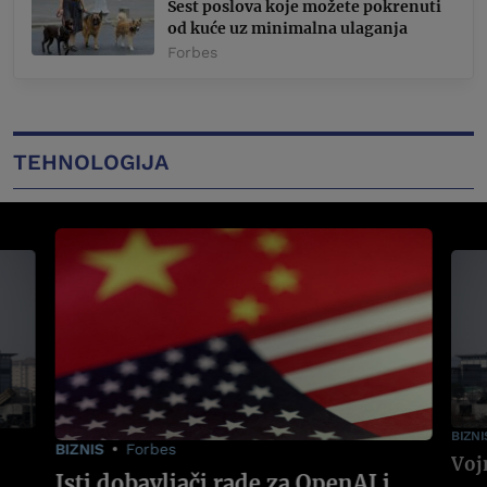
Šest poslova koje možete pokrenuti
od kuće uz minimalna ulaganja
Forbes
TEHNOLOGIJA
BIZNI
BIZNIS
Forbes
Isti dobavljači rade za OpenAI i