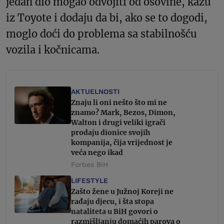
jedan dio mogao odvojiti od osovine, kažu
iz Toyote i dodaju da bi, ako se to dogodi,
moglo doći do problema sa stabilnošću
vozila i kočnicama.
AKTUELNOSTI
Znaju li oni nešto što mi ne
znamo? Mark, Bezos, Dimon,
Walton i drugi veliki igrači
prodaju dionice svojih
kompanija, čija vrijednost je
veća nego ikad
Forbes BiH
LIFESTYLE
Zašto žene u Južnoj Koreji ne
rađaju djecu, i šta stopa
nataliteta u BiH govori o
razmišljanju domaćih parova o