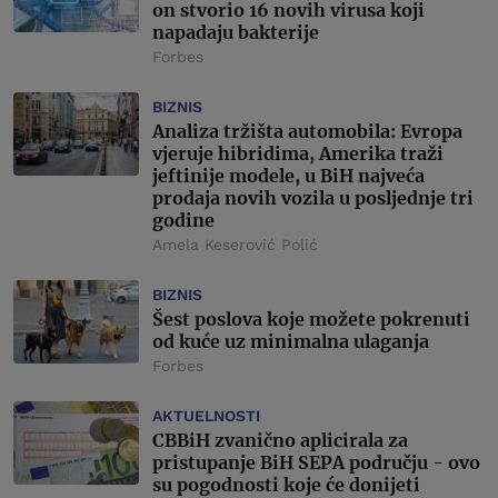
on stvorio 16 novih virusa koji
napadaju bakterije
Forbes
BIZNIS
Analiza tržišta automobila: Evropa
vjeruje hibridima, Amerika traži
jeftinije modele, u BiH najveća
prodaja novih vozila u posljednje tri
godine
Amela Keserović Polić
BIZNIS
Šest poslova koje možete pokrenuti
od kuće uz minimalna ulaganja
Forbes
AKTUELNOSTI
CBBiH zvanično aplicirala za
pristupanje BiH SEPA području - ovo
su pogodnosti koje će donijeti