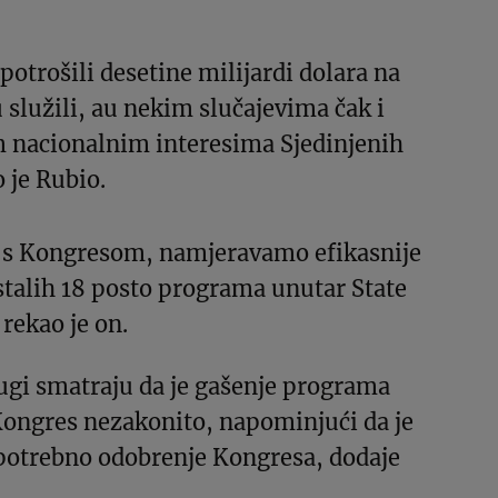
potrošili desetine milijardi dolara na
u služili, au nekim slučajevima čak i
im nacionalnim interesima Sjedinjenih
 je Rubio.
i s Kongresom, namjeravamo efikasnije
stalih 18 posto programa unutar State
rekao je on.
ugi smatraju da je gašenje programa
Kongres nezakonito, napominjući da je
 potrebno odobrenje Kongresa, dodaje