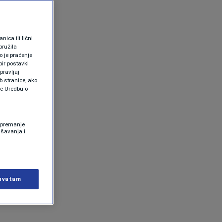
ica ili lični
pružila
 je praćenje
ir postavki
pravljaj
b stranice, ako
te Uredbu o
 Spremanje
ašavanja i
hvatam