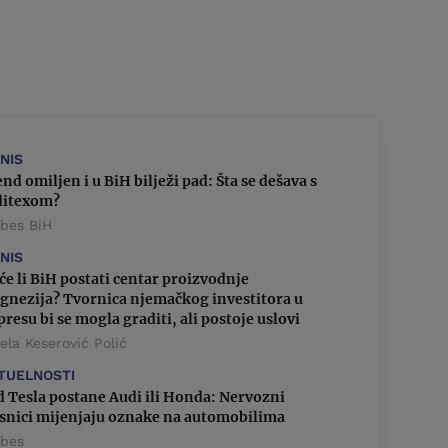
ZNIS
nd omiljen i u BiH bilježi pad: Šta se dešava s
ditexom?
rbes BiH
ZNIS
e li BiH postati centar proizvodnje
gnezija? Tvornica njemačkog investitora u
resu bi se mogla graditi, ali postoje uslovi
la Keserović Polić
TUELNOSTI
 Tesla postane Audi ili Honda: Nervozni
asnici mijenjaju oznake na automobilima
rbes