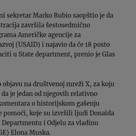
i sekretar Marko Rubio saopštio je da
tracija završila šestosedmično
grama Američke agencije za
voj (USAID) i najavio da će 18 posto
iti u State department, prenio je Glas
o objavu na društvenoj mreži X, za koju
a je jedan od njegovih relativno
 komentara o historijskom gašenju
 pomoći, koje su izvršili ljudi Donalda
 Departmentu i Odjelu za vladinu
GE) Elona Muska.