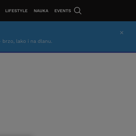
LIFESTYLE
NAUKA
EVENTS
×
– brzo, lako i na dlanu.