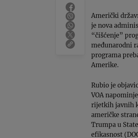
Američki državn
je nova adminis
“čišćenje” pro
međunarodni raz
programa prebac
Amerike.
Rubio je objavi
VOA napominje d
rijetkih javnih
američke strane
Trumpa u State
efikasnost (DO