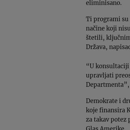
eliminisano.
Ti programi su 
načine koji nis
štetili, ključn
Država, napisao
“U konsultacij
upravljati preo
Departmenta”, 
Demokrate i dr
koje finansira 
za takav potez
Glas Amerike.