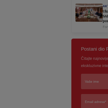
AK
Ukr
SAD
po
Fo
Postani dio 
Čitajte najnovij
ekskluzivne int