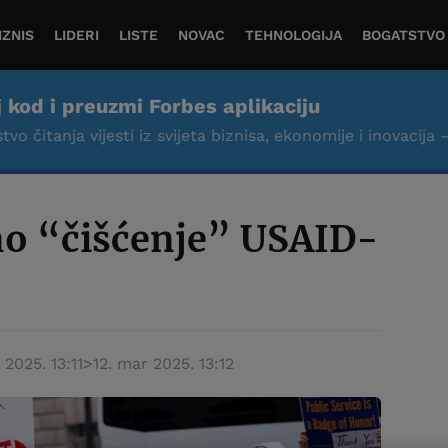
IZNIS
LIDERI
LISTE
NOVAC
TEHNOLOGIJA
BOGATSTVO
j kod i preuzmi Forbes aplikaciju
tvo čitanja vijesti iz svijeta biznisa, ekonomije i inovacija 
no “čišćenje” USAID-
 2025. 13:11
>
12. mar 2025. 13:12