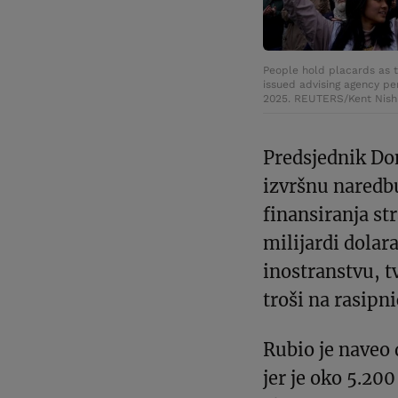
People hold placards as 
issued advising agency per
2025. REUTERS/Kent Nish
Predsjednik Do
izvršnu naredb
finansiranja st
milijardi dolar
inostranstvu, t
troši na rasipni
Rubio je naveo
jer je oko 5.2