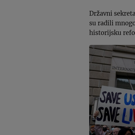
Državni sekreta
su radili mnogo
historijsku re