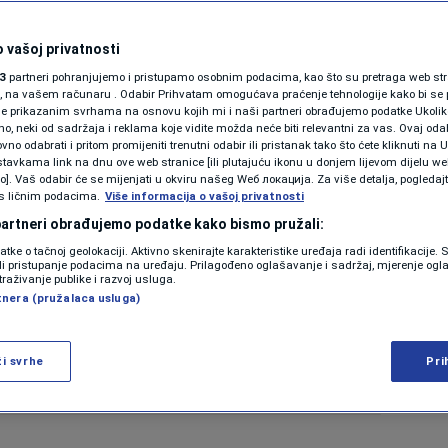
 vašoj privatnosti
3
partneri pohranjujemo i pristupamo osobnim podacima, kao što su pretraga web stran
ori, na vašem računaru . Odabir Prihvatam omogućava praćenje tehnologije kako bi se 
je prikazanim svrhama na osnovu kojih mi i naši partneri obrađujemo podatke Ukoliko
 neki od sadržaja i reklama koje vidite možda neće biti relevantni za vas. Ovaj odab
no odabrati i pritom promijeniti trenutni odabir ili pristanak tako što ćete kliknuti na U
tavkama link na dnu ove web stranice [ili plutajuću ikonu u donjem lijevom dijelu we
vo]. Vaš odabir će se mijenjati u okviru našeg Wеб локација. Za više detalja, pogledaj
s ličnim podacima.
Više informacija o vašoj privatnosti
 partneri obrađujemo podatke kako bismo pružali:
datke o tačnoj geolokaciji. Aktivno skenirajte karakteristike uređaja radi identifikacije.
ili pristupanje podacima na uređaju. Prilagođeno oglašavanje i sadržaj, mjerenje ogl
traživanje publike i razvoj usluga.
tnera (pružalaca usluga)
ži svrhe
Pri