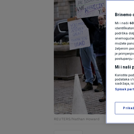
Brinemo o
Mi i naši
60
identifikat
podrška dol
onemogućeno,
možete ponov
željenim pos
je primjenji
postupanju 
Mi i naši
Koristite po
podataka i/
sadržaja, is
Spisak par
Prika
REUTERS/Nathan Howard