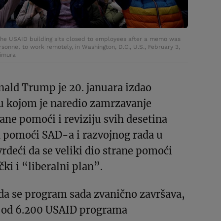
the USAID building sits closed to employees after a memo was
sonnel to work remotely, in Washington, D.C., U.S., February 3,
imura
nald Trump je 20. januara izdao
u kojom je naredio zamrzavanje
rane pomoći i reviziju svih desetina
a pomoći SAD-a i razvojnog rada u
vrdeći da se veliki dio strane pomoći
čki i “liberalni plan”.
 da se program sada zvanično završava,
00 od 6.200 USAID programa