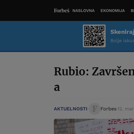
NASLOVNA
EKONOMIJA
B
Skenira
Bolje iskus
Rubio: Završe
a
AKTUELNOSTI
Forbes
12. mar