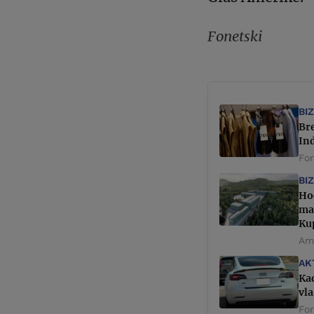
Fonetski
BI
Bre
In
Fo
BI
Hoć
ma
Kup
Ame
AK
Kad
vl
Fo