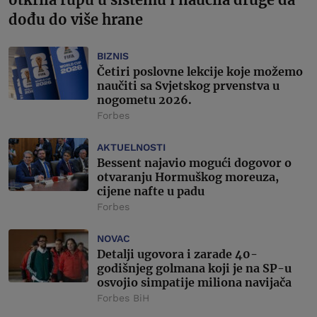
dođu do više hrane
BIZNIS
Četiri poslovne lekcije koje možemo
naučiti sa Svjetskog prvenstva u
nogometu 2026.
Forbes
AKTUELNOSTI
Bessent najavio mogući dogovor o
otvaranju Hormuškog moreuza,
cijene nafte u padu
Forbes
NOVAC
Detalji ugovora i zarade 40-
godišnjeg golmana koji je na SP-u
osvojio simpatije miliona navijača
Forbes BiH