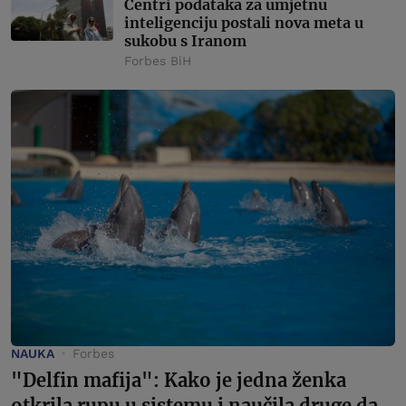
Centri podataka za umjetnu
inteligenciju postali nova meta u
sukobu s Iranom
Forbes BiH
NAUKA
Forbes
"Delfin mafija": Kako je jedna ženka
otkrila rupu u sistemu i naučila druge da