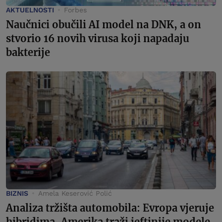
AKTUELNOSTI
Forbes
Naučnici obučili AI model na DNK, a on
stvorio 16 novih virusa koji napadaju
bakterije
BIZNIS
Amela Keserović Polić
Analiza tržišta automobila: Evropa vjeruje
hibridima, Amerika traži jeftinije modele,