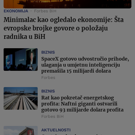
EKONOMIJA
Forbes BiH
Minimalac kao ogledalo ekonomije: Šta
evropske brojke govore o položaju
radnika u BiH
BIZNIS
SpaceX gotovo udvostručio prihode,
ulaganja u umjetnu inteligenciju
premašila 15 milijardi dolara
Forbes
BIZNIS
Rat kao pokretač energetskog
profita: Naftni giganti ostvarili
gotovo 93 milijarde dolara profita
Forbes BiH
AKTUELNOSTI