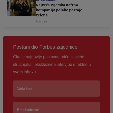
Najveća svjetska naftna
kompanija polako postaje –
zelena
Forbes
Postani dio Forbes zajednice
Čitajte najnovije poslovne priče, savjete
stručnjaka i ekskluzivne intervjue direktno u
svom inboxu