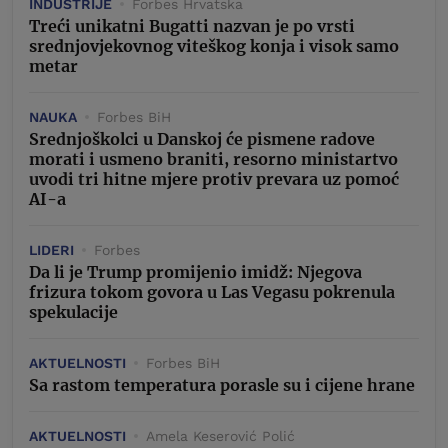
INDUSTRIJE
Forbes Hrvatska
Treći unikatni Bugatti nazvan je po vrsti
srednjovjekovnog viteškog konja i visok samo
metar
NAUKA
Forbes BiH
Srednjoškolci u Danskoj će pismene radove
morati i usmeno braniti, resorno ministartvo
uvodi tri hitne mjere protiv prevara uz pomoć
AI-a
LIDERI
Forbes
Da li je Trump promijenio imidž: Njegova
frizura tokom govora u Las Vegasu pokrenula
spekulacije
AKTUELNOSTI
Forbes BiH
Sa rastom temperatura porasle su i cijene hrane
AKTUELNOSTI
Amela Keserović Polić