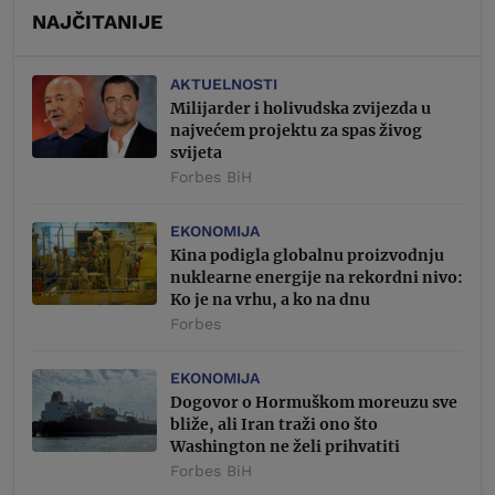
NAJČITANIJE
AKTUELNOSTI
Milijarder i holivudska zvijezda u
najvećem projektu za spas živog
svijeta
Forbes BiH
EKONOMIJA
Kina podigla globalnu proizvodnju
nuklearne energije na rekordni nivo:
Ko je na vrhu, a ko na dnu
Forbes
EKONOMIJA
Dogovor o Hormuškom moreuzu sve
bliže, ali Iran traži ono što
Washington ne želi prihvatiti
Forbes BiH