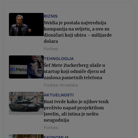
BIZNIS
Nvidia je postala najvrednija
kompanija na svijetu, a ovo su
dioničari koji ubiru – milijarde
dolara
Forbes
TEHNOLOGIJA
Šef Mete Zuckerberg ulaže u
startup koji odmiče djecu od
zaslona pametnih telefona
Forbes Hrvatska
AKTUELNOSTI
Rusi tvrde kako je njihov tenk
preživio napad projektilom
Javelin, ali istina je nešto
neugodnija
Forbes
EKONOMIJA