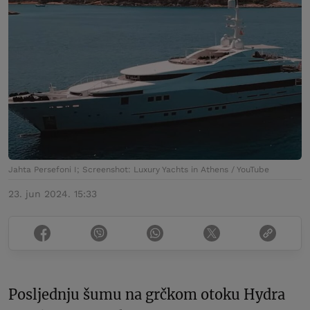
Jahta Persefoni I; Screenshot: Luxury Yachts in Athens / YouTube
23. jun 2024. 15:33
Posljednju šumu na grčkom otoku Hydra