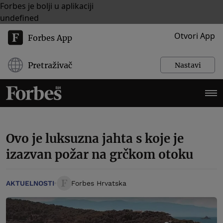
Forbes je bolji u aplikaciji
undefined
Otvori App
Forbes App
Pretraživač
Nastavi
Ovo je luksuzna jahta s koje je
izazvan požar na grčkom otoku
AKTUELNOSTI
Forbes Hrvatska