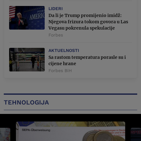
LIDERI
Da li je Trump promijenio imidž:
Njegova frizura tokom govora u Las
Vegasu pokrenula spekulacije
Forbes
AKTUELNOSTI
Sa rastom temperatura porasle su i
cijene hrane
Forbes BiH
TEHNOLOGIJA