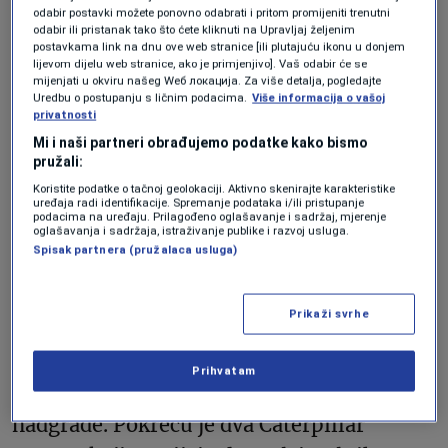
200.000 eura i do 20 godina zatvora. Nisu
odabir postavki možete ponovno odabrati i pritom promijeniti trenutni
odabir ili pristanak tako što ćete kliknuti na Upravljaj željenim
neopravdane: Požari su u Grčkoj veliki
postavkama link na dnu ove web stranice [ili plutajuću ikonu u donjem
lijevom dijelu web stranice, ako je primjenjivo]. Vaš odabir će se
problem – tijekom nedavna 24 sata
mijenjati u okviru našeg Wеб локација. Za više detalja, pogledajte
zabilježeno ih je 64.
Uredbu o postupanju s ličnim podacima.
Više informacija o vašoj
privatnosti
Mi i naši partneri obrađujemo podatke kako bismo
pružali:
Portal
Ekatherini
navodi kako se radi o
Koristite podatke o tačnoj geolokaciji. Aktivno skenirajte karakteristike
jahti Persefoni I. Prema podacima
uređaja radi identifikacije. Spremanje podataka i/ili pristupanje
podacima na uređaju. Prilagođeno oglašavanje i sadržaj, mjerenje
portala
YachtCharterFleet.com
ona je
oglašavanja i sadržaja, istraživanje publike i razvoj usluga.
Spisak partnera (pružalaca usluga)
izgrađena 2012. godine u talijanskom
brodogradilištu Admiral Yachts. (Po nekim
Prikaži svrhe
drugim izvorima izgrađena je u
brodogradilištu Mariotti Yachts). Duga je
Prihvatam
54 metra. Ima čelični trup i aluminijsko
nadgrađe. Pokreću je dva Caterpillar