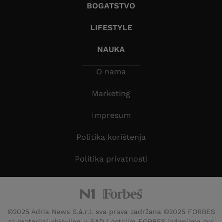
BOGATSTVO
LIFESTYLE
NAUKA
O nama
Marketing
Impresum
Politika korištenja
Politika privatnosti
©2025 Adria News S.à.r.l. sva prava zadržana ©2025 FORBES
za materijal objavljen u SAD i ostalim FORBES izdanjima sva