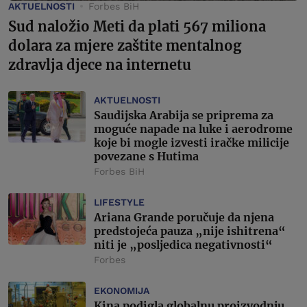
AKTUELNOSTI
Forbes BiH
Sud naložio Meti da plati 567 miliona
dolara za mjere zaštite mentalnog
zdravlja djece na internetu
AKTUELNOSTI
Saudijska Arabija se priprema za
moguće napade na luke i aerodrome
koje bi mogle izvesti iračke milicije
povezane s Hutima
Forbes BiH
LIFESTYLE
Ariana Grande poručuje da njena
predstojeća pauza „nije ishitrena“
niti je „posljedica negativnosti“
Forbes
EKONOMIJA
Kina podigla globalnu proizvodnju