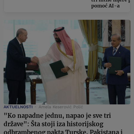
pomoć AI-a
AKTUELNOSTI
Amela Keserović Polić
"Ko napadne jednu, napao je sve tri
države": Šta stoji iza historijskog
odbrambenog pakta Turske, Pakistana i