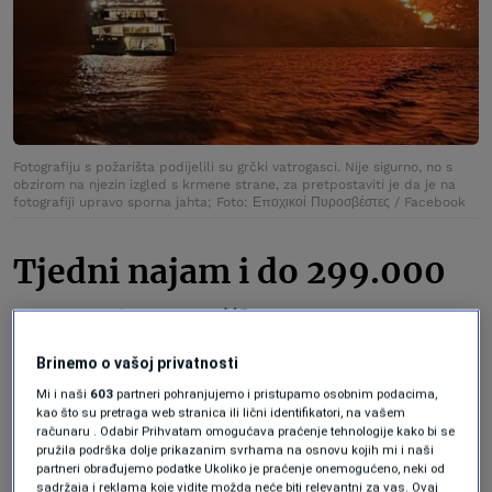
Fotografiju s požarišta podijelili su grčki vatrogasci. Nije sigurno, no s
obzirom na njezin
izgled s krmene strane
, za pretpostaviti je da je na
fotografiji upravo sporna jahta; Foto: Εποχικοί Πυροσβέστες / Facebook
Tjedni najam i do 299.000
eura plus troškovi
Brinemo o vašoj privatnosti
Portal
dw.com
navodi kako su kazne za
Mi i naši
603
partneri pohranjujemo i pristupamo osobnim podacima,
kao što su pretraga web stranica ili lični identifikatori, na vašem
izazivanje požara u Grčkoj znatno
računaru . Odabir Prihvatam omogućava praćenje tehnologije kako bi se
pružila podrška dolje prikazanim svrhama na osnovu kojih mi i naši
pooštrene prošle godine. One iznose do
partneri obrađujemo podatke Ukoliko je praćenje onemogućeno, neki od
sadržaja i reklama koje vidite možda neće biti relevantni za vas. Ovaj