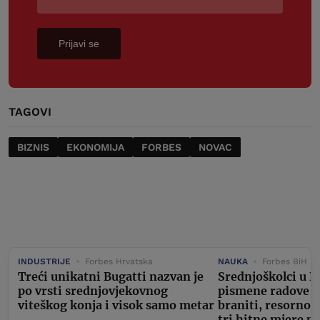
Prijavi se
TAGOVI
BIZNIS
EKONOMIJA
FORBES
NOVAC
INDUSTRIJE
Forbes Hrvatska
NAUKA
Forbes BiH
Treći unikatni Bugatti nazvan je
Srednjoškolci u D
po vrsti srednjovjekovnog
pismene radove m
viteškog konja i visok samo metar
braniti, resorno 
tri hitne mjere p