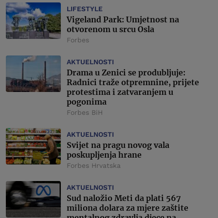
LIFESTYLE
Vigeland Park: Umjetnost na
otvorenom u srcu Osla
Forbes
AKTUELNOSTI
Drama u Zenici se produbljuje:
Radnici traže otpremnine, prijete
protestima i zatvaranjem u
pogonima
Forbes BiH
AKTUELNOSTI
Svijet na pragu novog vala
poskupljenja hrane
Forbes Hrvatska
AKTUELNOSTI
Sud naložio Meti da plati 567
miliona dolara za mjere zaštite
mentalnog zdravlja djece na