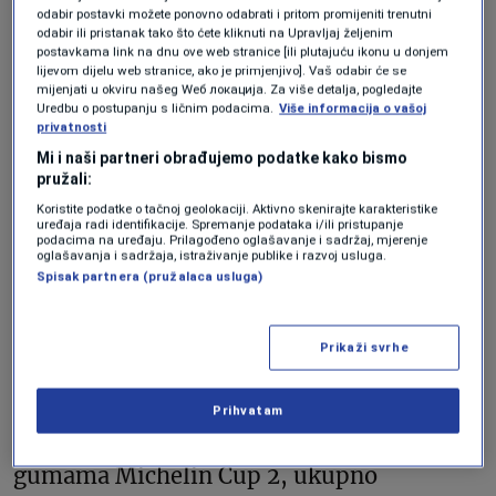
odabir postavki možete ponovno odabrati i pritom promijeniti trenutni
usmjerenim na performanse.
odabir ili pristanak tako što ćete kliknuti na Upravljaj željenim
postavkama link na dnu ove web stranice [ili plutajuću ikonu u donjem
lijevom dijelu web stranice, ako je primjenjivo]. Vaš odabir će se
mijenjati u okviru našeg Wеб локација. Za više detalja, pogledajte
Brojni sistemi su poboljšani
Uredbu o postupanju s ličnim podacima.
Više informacija o vašoj
privatnosti
kao i performanse
Mi i naši partneri obrađujemo podatke kako bismo
pružali:
Koristite podatke o tačnoj geolokaciji. Aktivno skenirajte karakteristike
Performanse poboljšava i veliko stražnje
uređaja radi identifikacije. Spremanje podataka i/ili pristupanje
podacima na uređaju. Prilagođeno oglašavanje i sadržaj, mjerenje
oglašavanja i sadržaja, istraživanje publike i razvoj usluga.
fiksno krilo u kombinaciji s agresivnim
Spisak partnera (pružalaca usluga)
aerodinamičnim elementima. Oni
uključuju novi veliki difuzor koji povećava
Prikaži svrhe
potisnu silu za 15 posto i aerodinamičnu
učinkovitost za 10 posto u odnosu na
Prihvatam
klasičnu Neveru. Zahvaljujući novim
gumama Michelin Cup 2, ukupno