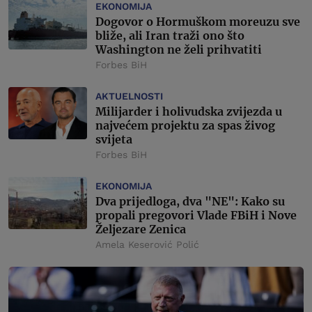
EKONOMIJA
Dogovor o Hormuškom moreuzu sve
bliže, ali Iran traži ono što
Washington ne želi prihvatiti
Forbes BiH
AKTUELNOSTI
Milijarder i holivudska zvijezda u
najvećem projektu za spas živog
svijeta
Forbes BiH
EKONOMIJA
Dva prijedloga, dva "NE": Kako su
propali pregovori Vlade FBiH i Nove
Željezare Zenica
Amela Keserović Polić