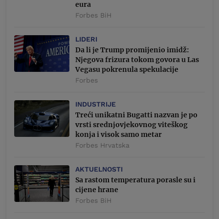
eura
Forbes BiH
LIDERI
Da li je Trump promijenio imidž:
Njegova frizura tokom govora u Las
Vegasu pokrenula spekulacije
Forbes
INDUSTRIJE
Treći unikatni Bugatti nazvan je po
vrsti srednjovjekovnog viteškog
konja i visok samo metar
Forbes Hrvatska
AKTUELNOSTI
Sa rastom temperatura porasle su i
cijene hrane
Forbes BiH