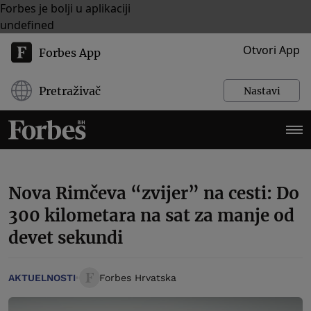
Forbes je bolji u aplikaciji
undefined
Otvori App
Forbes App
Pretraživač
Nastavi
Nova Rimčeva “zvijer” na cesti: Do
300 kilometara na sat za manje od
devet sekundi
AKTUELNOSTI
Forbes Hrvatska