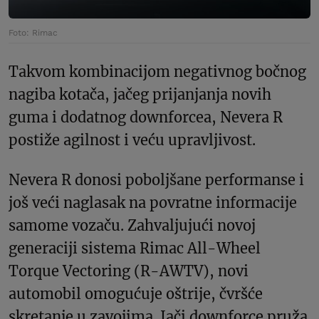
Foto: Rimac
Takvom kombinacijom negativnog bočnog
nagiba kotača, jačeg prijanjanja novih
guma i dodatnog downforcea, Nevera R
postiže agilnost i veću upravljivost.
Nevera R donosi poboljšane performanse i
još veći naglasak na povratne informacije
samome vozaču. Zahvaljujući novoj
generaciji sistema Rimac All-Wheel
Torque Vectoring (R-AWTV), novi
automobil omogućuje oštrije, čvršće
skretanje u zavojima. Jači downforce pruža