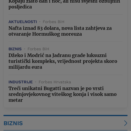
Kopaju zlato dan i noć, ali nisu svjesni ozbiljnih
posljedica
AKTUELNOSTI
Forbes BiH
Nafta iznad 83 dolara, nova lista zahtjeva za
otvaranje Hormuškog moreuza
BIZNIS
Forbes BiH
Džeko i Modrić na Jadranu grade luksuzni
turistički kompleks, vrijednost projekta skoro
milijardu eura
INDUSTRIJE
Forbes Hrvatska
Treći unikatni Bugatti nazvan je po vrsti
srednjovjekovnog viteškog konja i visok samo
metar
BIZNIS