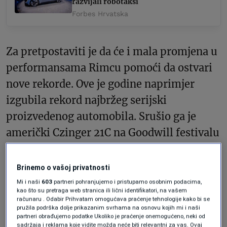
razvijali robotaksi
Forbes Hrvatska
Za pretpostaviti je da će i mala promjena u
performansama Rimcu pomoći da ostvari
nove rekorde. Ove je godine naprimjer
izgubila rekord najbržeg serijski
proizvedenog automobila. Srušio ga je
američki Czinger 21C na Goodwill festivalu
brzine.
Brinemo o vašoj privatnosti
Nevera Rimac R opremljena je novom
Mi i naši
603
partneri pohranjujemo i pristupamo osobnim podacima,
generacijom Rimac sistema All-Wheel
kao što su pretraga web stranica ili lični identifikatori, na vašem
računaru . Odabir Prihvatam omogućava praćenje tehnologije kako bi se
Torque Vectoringa, novim naprednim
pružila podrška dolje prikazanim svrhama na osnovu kojih mi i naši
partneri obrađujemo podatke Ukoliko je praćenje onemogućeno, neki od
kočnicama i novim baterijskim sistemom
sadržaja i reklama koje vidite možda neće biti relevantni za vas. Ovaj