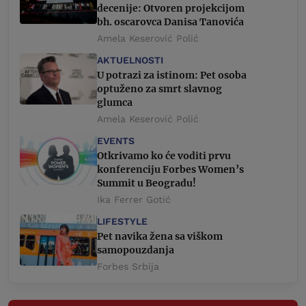
decenije: Otvoren projekcijom
bh. oscarovca Danisa Tanovića
Amela Keserović Polić
AKTUELNOSTI
U potrazi za istinom: Pet osoba
optuženo za smrt slavnog
glumca
Amela Keserović Polić
EVENTS
Otkrivamo ko će voditi prvu
konferenciju Forbes Women’s
Summit u Beogradu!
Ika Ferrer Gotić
LIFESTYLE
Pet navika žena sa viškom
samopouzdanja
Forbes Srbija