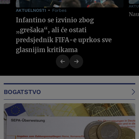
AKTU
AKTUELNOSTI
Forbes
Infantino se izvinio zbog
„grešaka“, ali će ostati
predsjednik FIFA-e uprkos sve
glasnijim kritikama
BOGATSTVO