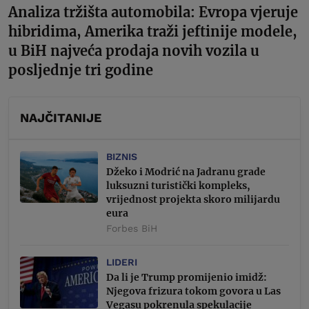
Analiza tržišta automobila: Evropa vjeruje
hibridima, Amerika traži jeftinije modele,
u BiH najveća prodaja novih vozila u
posljednje tri godine
NAJČITANIJE
BIZNIS
Džeko i Modrić na Jadranu grade
luksuzni turistički kompleks,
vrijednost projekta skoro milijardu
eura
Forbes BiH
LIDERI
Da li je Trump promijenio imidž:
Njegova frizura tokom govora u Las
Vegasu pokrenula spekulacije