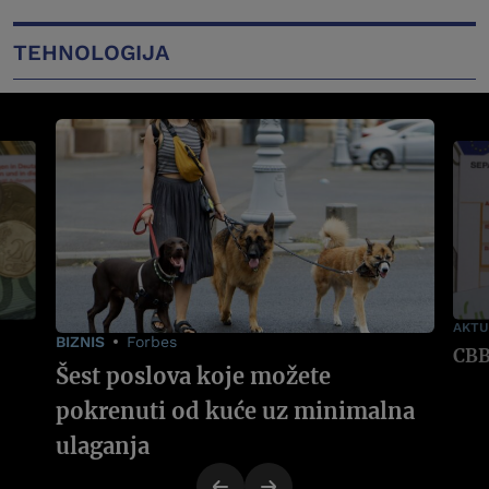
TEHNOLOGIJA
AKTU
BIZNIS
Forbes
Šest poslova koje možete
pokrenuti od kuće uz minimalna
ulaganja