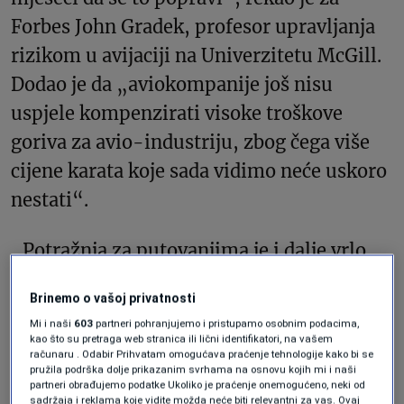
Forbes John Gradek, profesor upravljanja
rizikom u avijaciji na Univerzitetu McGill.
Dodao je da „aviokompanije još nisu
uspjele kompenzirati visoke troškove
goriva za avio-industriju, zbog čega više
cijene karata koje sada vidimo neće uskoro
nestati“.
„Potražnja za putovanjima je i dalje vrlo
velika, a aviokompanije su to primijetile“,
Brinemo o vašoj privatnosti
rekla je za Forbes Katy Nastro,
Mi i naši
603
partneri pohranjujemo i pristupamo osobnim podacima,
glasnogovornica aplikacije Going, koja
kao što su pretraga web stranica ili lični identifikatori, na vašem
računaru . Odabir Prihvatam omogućava praćenje tehnologije kako bi se
pomaže korisnicima da pronađu jeftine
pružila podrška dolje prikazanim svrhama na osnovu kojih mi i naši
partneri obrađujemo podatke Ukoliko je praćenje onemogućeno, neki od
avionske karte. „Činjenica da
sadržaja i reklama koje vidite možda neće biti relevantni za vas. Ovaj