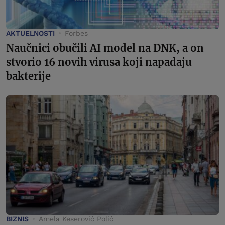
AKTUELNOSTI
Forbes
Naučnici obučili AI model na DNK, a on
stvorio 16 novih virusa koji napadaju
bakterije
BIZNIS
Amela Keserović Polić