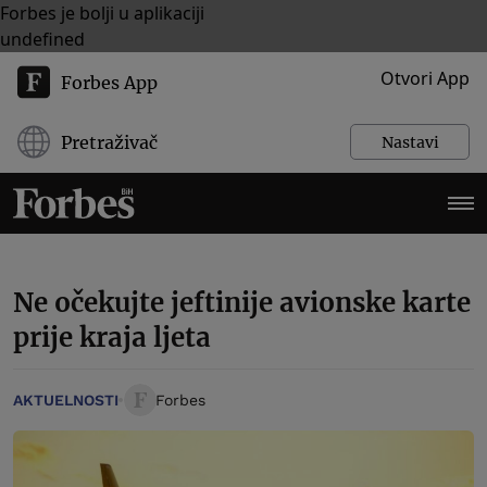
Forbes je bolji u aplikaciji
undefined
Otvori App
Forbes App
Pretraživač
Nastavi
Ne očekujte jeftinije avionske karte
prije kraja ljeta
AKTUELNOSTI
Forbes