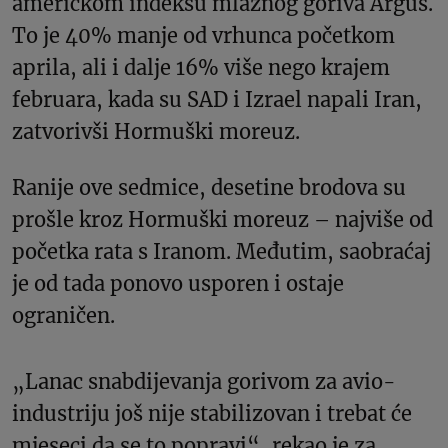
američkom indeksu mlaznog goriva Argus.
To je 40% manje od vrhunca početkom
aprila, ali i dalje 16% više nego krajem
februara, kada su SAD i Izrael napali Iran,
zatvorivši Hormuški moreuz.
Ranije ove sedmice, desetine brodova su
prošle kroz Hormuški moreuz – najviše od
početka rata s Iranom. Međutim, saobraćaj
je od tada ponovo usporen i ostaje
ograničen.
„Lanac snabdijevanja gorivom za avio-
industriju još nije stabilizovan i trebat će
mjeseci da se to popravi“, rekao je za