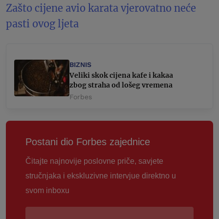
Zašto cijene avio karata vjerovatno neće
pasti ovog ljeta
BIZNIS
Veliki skok cijena kafe i kakaa
zbog straha od lošeg vremena
Forbes
Postani dio Forbes zajednice
Čitajte najnovije poslovne priče, savjete
stručnjaka i ekskluzivne intervjue direktno u
svom inboxu