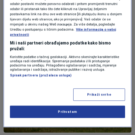
odabir postavki možete ponovno odabrati i pritom promijeniti trenutni
aviokompanije mogu naplaćivati ​​više
odabir ili pristanak tako što ćete kliknuti na Upravljaj željenim
postavkama link na dnu ove web stranice [ili plutajuću ikonu u donjem
cijene bez pada rezervacija znači da
lijevom dijelu web stranice, ako je primjenjivo]. Vaš odabir će se
nemaju podsticaj da snize cijene, iako je
mijenjati u okviru našeg Wеб локација. Za više detalja, pogledajte
Uredbu o postupanju s ličnim podacima.
Više informacija o vašoj
cijena mlaznog goriva pala.“
privatnosti
Mi i naši partneri obrađujemo podatke kako bismo
pružali:
Koristite podatke o tačnoj geolokaciji. Aktivno skenirajte karakteristike
uređaja radi identifikacije. Spremanje podataka i/ili pristupanje
podacima na uređaju. Prilagođeno oglašavanje i sadržaj, mjerenje
oglašavanja i sadržaja, istraživanje publike i razvoj usluga.
Spisak partnera (pružalaca usluga)
Prikaži svrhe
Prihvatam