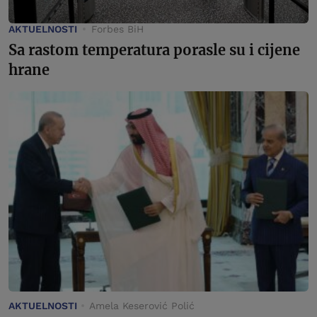
AKTUELNOSTI
Forbes BiH
Sa rastom temperatura porasle su i cijene
hrane
AKTUELNOSTI
Amela Keserović Polić