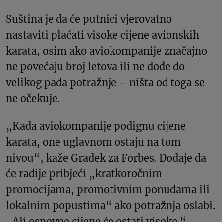
Suština je da će putnici vjerovatno
nastaviti plaćati visoke cijene avionskih
karata, osim ako aviokompanije značajno
ne povećaju broj letova ili ne dođe do
velikog pada potražnje – ništa od toga se
ne očekuje.
„Kada aviokompanije podignu cijene
karata, one uglavnom ostaju na tom
nivou“, kaže Gradek za Forbes
.
Dodaje da
će radije pribjeći „kratkoročnim
promocijama, promotivnim ponudama ili
lokalnim popustima“ ako potražnja oslabi.
„Ali osnovne cijene će ostati visoke.“