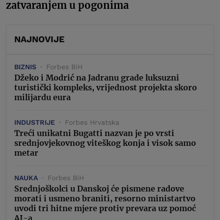
zatvaranjem u pogonima
NAJNOVIJE
BIZNIS
Forbes BiH
Džeko i Modrić na Jadranu grade luksuzni
turistički kompleks, vrijednost projekta skoro
milijardu eura
INDUSTRIJE
Forbes Hrvatska
Treći unikatni Bugatti nazvan je po vrsti
srednjovjekovnog viteškog konja i visok samo
metar
NAUKA
Forbes BiH
Srednjoškolci u Danskoj će pismene radove
morati i usmeno braniti, resorno ministartvo
uvodi tri hitne mjere protiv prevara uz pomoć
AI-a