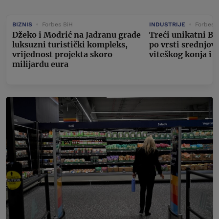
BIZNIS
Forbes BiH
INDUSTRIJE
Forbes 
Džeko i Modrić na Jadranu grade
Treći unikatni Bu
luksuzni turistički kompleks,
po vrsti srednjov
vrijednost projekta skoro
viteškog konja i 
milijardu eura