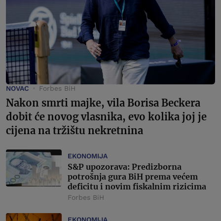
NOVAC
Forbes BiH
Nakon smrti majke, vila Borisa Beckera
dobit će novog vlasnika, evo kolika joj je
cijena na tržištu nekretnina
EKONOMIJA
S&P upozorava: Predizborna
potrošnja gura BiH prema većem
deficitu i novim fiskalnim rizicima
Forbes BiH
EKONOMIJA