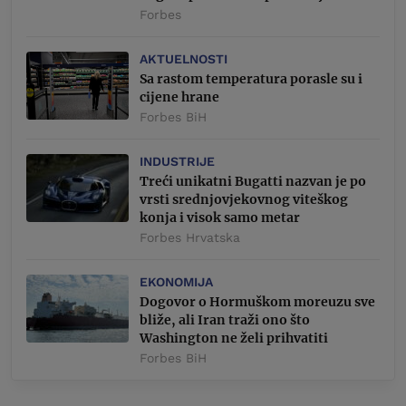
Forbes
AKTUELNOSTI
Sa rastom temperatura porasle su i
cijene hrane
Forbes BiH
INDUSTRIJE
Treći unikatni Bugatti nazvan je po
vrsti srednjovjekovnog viteškog
konja i visok samo metar
Forbes Hrvatska
EKONOMIJA
Dogovor o Hormuškom moreuzu sve
bliže, ali Iran traži ono što
Washington ne želi prihvatiti
Forbes BiH