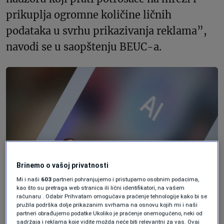
prikuplja ogromne količine ličnih
podataka u svrhu prikazivanja reklama”,
navodi se u saopštenju BEUC-a.
Brinemo o vašoj privatnosti
Mi i naši
603
partneri pohranjujemo i pristupamo osobnim podacima,
kao što su pretraga web stranica ili lični identifikatori, na vašem
računaru . Odabir Prihvatam omogućava praćenje tehnologije kako bi se
pružila podrška dolje prikazanim svrhama na osnovu kojih mi i naši
partneri obrađujemo podatke Ukoliko je praćenje onemogućeno, neki od
FILE PHOTO: Meta CEO Mark Zuckerberg delivers a speech, as the
sadržaja i reklama koje vidite možda neće biti relevantni za vas. Ovaj