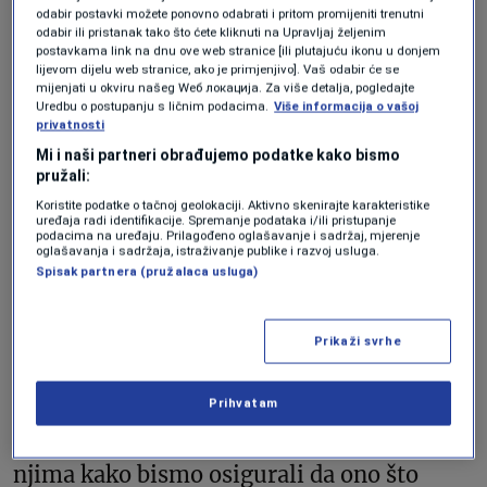
letters AI for artificial intelligence appear on screen, at the Meta
odabir postavki možete ponovno odabrati i pritom promijeniti trenutni
Connect event at the company's headquarters in Menlo Park, California,
odabir ili pristanak tako što ćete kliknuti na Upravljaj željenim
U.S., September 27, 2023. REUTERS/Carlos Barria/File Photo
postavkama link na dnu ove web stranice [ili plutajuću ikonu u donjem
lijevom dijelu web stranice, ako je primjenjivo]. Vaš odabir će se
mijenjati u okviru našeg Wеб локација. Za više detalja, pogledajte
Meta osporava optužbe.
Uredbu o postupanju s ličnim podacima.
Više informacija o vašoj
privatnosti
Mi i naši partneri obrađujemo podatke kako bismo
“Shvatamo naše regulatorne obaveze
pružali:
izuzetno ozbiljno i uvjereni smo da je naš
Koristite podatke o tačnoj geolokaciji. Aktivno skenirajte karakteristike
uređaja radi identifikacije. Spremanje podataka i/ili pristupanje
pristup u skladu s GDPR-om”, rekao je
podacima na uređaju. Prilagođeno oglašavanje i sadržaj, mjerenje
oglašavanja i sadržaja, istraživanje publike i razvoj usluga.
glasnogovornik kompanije u izjavi.
Spisak partnera (pružalaca usluga)
“Od 2019. godine revidirali smo privatnost
Prikaži svrhe
u Meti. Odgovorni smo za zaštitu
privatnosti ljudi od strane regulatora,
Prihvatam
kreatora politike i stručnjaka. Radimo s
njima kako bismo osigurali da ono što