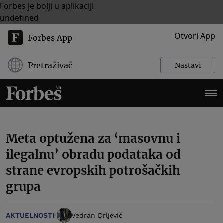
Forbes je bolji u aplikaciji
undefined
Otvori App
Forbes App
Pretraživač
Nastavi
Meta optužena za ‘masovnu i
ilegalnu’ obradu podataka od
strane evropskih potrošačkih
grupa
AKTUELNOSTI
Vedran Drljević