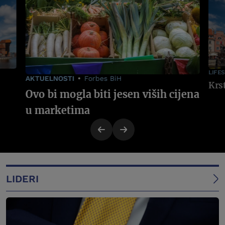
LIFE
AKTUELNOSTI
Forbes BiH
Ovo bi mogla biti jesen viših cijena
u marketima
LIDERI