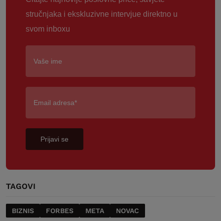
stručnjaka i ekskluzivne intervjue direktno u
svom inboxu
Prijavi se
TAGOVI
BIZNIS
FORBES
META
NOVAC