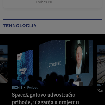
Forbes BiH
TEHNOLOGIJA
BIZNI
BIZNIS
Forbes
SpaceX gotovo udvostručio
prihode, ulaganja u umjetnu