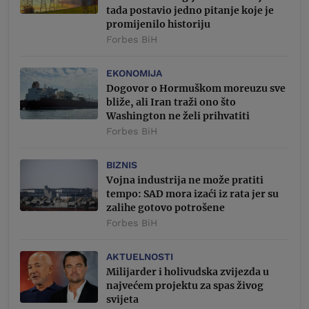
tada postavio jedno pitanje koje je
promijenilo historiju
Forbes BiH
EKONOMIJA
Dogovor o Hormuškom moreuzu sve
bliže, ali Iran traži ono što
Washington ne želi prihvatiti
Forbes BiH
BIZNIS
Vojna industrija ne može pratiti
tempo: SAD mora izaći iz rata jer su
zalihe gotovo potrošene
Forbes BiH
AKTUELNOSTI
Milijarder i holivudska zvijezda u
najvećem projektu za spas živog
svijeta