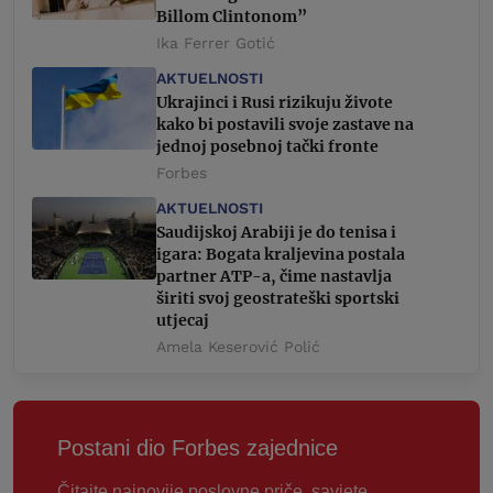
Billom Clintonom”
Ika Ferrer Gotić
AKTUELNOSTI
Ukrajinci i Rusi rizikuju živote
kako bi postavili svoje zastave na
jednoj posebnoj tački fronte
Forbes
AKTUELNOSTI
Saudijskoj Arabiji je do tenisa i
igara: Bogata kraljevina postala
partner ATP-a, čime nastavlja
širiti svoj geostrateški sportski
utjecaj
Amela Keserović Polić
Postani dio Forbes zajednice
Čitajte najnovije poslovne priče, savjete