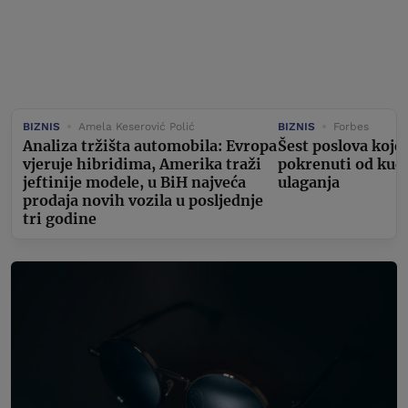
BIZNIS
Amela Keserović Polić
BIZNIS
Forbes
Analiza tržišta automobila: Evropa
Šest poslova koje
vjeruje hibridima, Amerika traži
pokrenuti od kuć
jeftinije modele, u BiH najveća
ulaganja
prodaja novih vozila u posljednje
tri godine