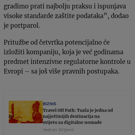
gradimo prati najbolju praksu i ispunjava
visoke standarde zaštite podataka”, dodao
je portparol.
Pritužbe od četvrtka potencijalno će
izložiti kompaniju, koja je već godinama
predmet intenzivne regulatorne kontrole u
Evropi – sa još više pravnih postupaka.
BIZNIS
Travel Off Path: Tuzla je jedna od
najjeftinijih destinacija na
svijetu za digitalne nomade
Vedran Drljević