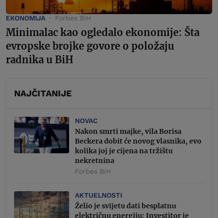
EKONOMIJA
Forbes BiH
Minimalac kao ogledalo ekonomije: Šta
evropske brojke govore o položaju
radnika u BiH
NAJČITANIJE
NOVAC
Nakon smrti majke, vila Borisa
Beckera dobit će novog vlasnika, evo
kolika joj je cijena na tržištu
nekretnina
Forbes BiH
AKTUELNOSTI
Želio je svijetu dati besplatnu
električnu energiju: Investitor je