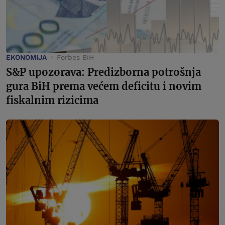
EKONOMIJA
Forbes BiH
S&P upozorava: Predizborna potrošnja
gura BiH prema većem deficitu i novim
fiskalnim rizicima