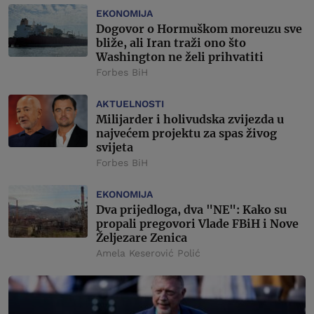
EKONOMIJA
Dogovor o Hormuškom moreuzu sve
bliže, ali Iran traži ono što
Washington ne želi prihvatiti
Forbes BiH
AKTUELNOSTI
Milijarder i holivudska zvijezda u
najvećem projektu za spas živog
svijeta
Forbes BiH
EKONOMIJA
Dva prijedloga, dva "NE": Kako su
propali pregovori Vlade FBiH i Nove
Željezare Zenica
Amela Keserović Polić