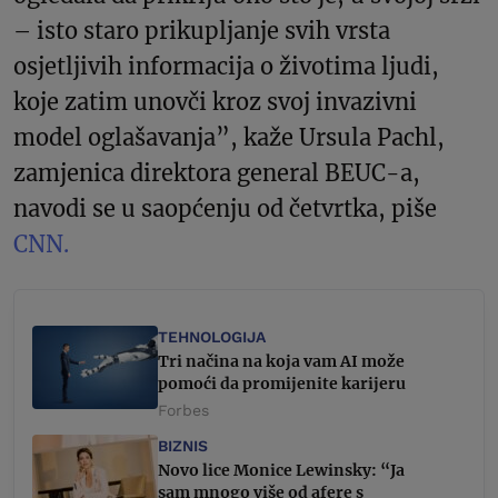
– isto staro prikupljanje svih vrsta
osjetljivih informacija o životima ljudi,
koje zatim unovči kroz svoj invazivni
model oglašavanja”, kaže Ursula Pachl,
zamjenica direktora general BEUC-a,
navodi se u saopćenju od četvrtka, piše
CNN.
TEHNOLOGIJA
Tri načina na koja vam AI može
pomoći da promijenite karijeru
Forbes
BIZNIS
Novo lice Monice Lewinsky: “Ja
sam mnogo više od afere s