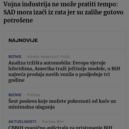
Vojna industrija ne može pratiti tempo:
SAD mora izaći iz rata jer su zalihe gotovo
potrošene
NAJNOVIJE
BIZNIS
Amela Keserović Polić
Analiza tržišta automobila: Evropa vjeruje
hibridima, Amerika traži jeftinije modele, u BiH
najveća prodaja novih vozila u posljednje tri
godine
BIZNIS
Forbes
Šest poslova koje možete pokrenuti od kuće uz
minimalna ulaganja
AKTUELNOSTI
Forbes BiH
CBBiH zvanično aplicirala za pristupanje BiH