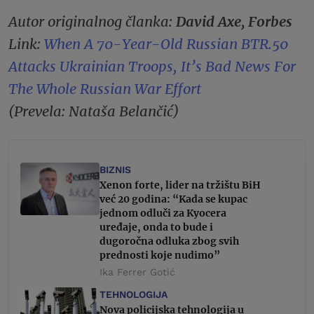
Autor originalnog članka:
David Axe, Forbes
Link:
When A 70-Year-Old Russian BTR.50
Attacks Ukrainian Troops, It’s Bad News For
The Whole Russian War Effort
(Prevela: Nataša Belančić)
BIZNIS
Xenon forte, lider na tržištu BiH
već 20 godina: “Kada se kupac
jednom odluči za Kyocera
uređaje, onda to bude i
dugoročna odluka zbog svih
prednosti koje nudimo”
Ika Ferrer Gotić
TEHNOLOGIJA
Nova policijska tehnologija u