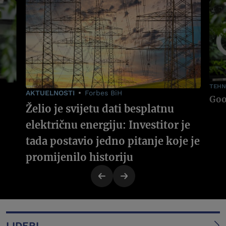
TEHN
AKTUELNOSTI
Forbes BiH
Želio je svijetu dati besplatnu
električnu energiju: Investitor je
tada postavio jedno pitanje koje je
promijenilo historiju
LIDERI