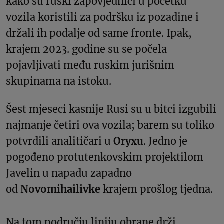
kako su ruski zapovjednici u početku
vozila koristili za podršku iz pozadine i
držali ih podalje od same fronte. Ipak,
krajem 2023. godine su se počela
pojavljivati među ruskim jurišnim
skupinama na istoku.
Šest mjeseci kasnije Rusi su u bitci izgubili
najmanje četiri ova vozila; barem su toliko
potvrdili analitičari u
Oryxu
. Jedno je
pogođeno protutenkovskim projektilom
Javelin u napadu zapadno
od
Novomihailivke
krajem prošlog tjedna.
Na tom području liniju obrane drži