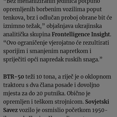
“Bez mehaniziranih jedinica potpuno
opremljenih borbenim vozilima poput
tenkova, brz i odlučan proboj obrane bit će
iznimno težak,” objašnjava ukrajinska
analitička skupina
Frontelligence Insight
.
“Ovo ograničenje vjerojatno će rezultirati
sporijim i smanjenim napretkom i
spriječiti opći napredak ruskih snaga.”
BTR-50
teži 10 tona, a riječ je o oklopnom
traktoru s dva člana posade i dovoljno
mjesta za do 20 putnika. Obično je
opremljen i teškom strojnicom.
Sovjetski
Savez
vozilo je osmislio početkom 1950-