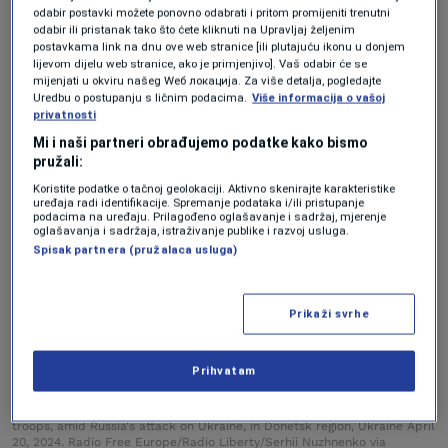
odabir postavki možete ponovno odabrati i pritom promijeniti trenutni
zadacima nisu zamijenili traktori
MT-LB
.
odabir ili pristanak tako što ćete kliknuti na Upravljaj željenim
postavkama link na dnu ove web stranice [ili plutajuću ikonu u donjem
lijevom dijelu web stranice, ako je primjenjivo]. Vaš odabir će se
mijenjati u okviru našeg Wеб локација. Za više detalja, pogledajte
Uredbu o postupanju s ličnim podacima.
Više informacija o vašoj
privatnosti
Mi i naši partneri obrađujemo podatke kako bismo
pružali:
Koristite podatke o tačnoj geolokaciji. Aktivno skenirajte karakteristike
uređaja radi identifikacije. Spremanje podataka i/ili pristupanje
podacima na uređaju. Prilagođeno oglašavanje i sadržaj, mjerenje
oglašavanja i sadržaja, istraživanje publike i razvoj usluga.
Spisak partnera (pružalaca usluga)
Prikaži svrhe
Prihvatam
Servicemen of the 1148th separate artillery brigade of Air Assault
Troops of Ukraine prepare a M777 howitzer to fire towards Russian
troops, amid Russia's attack on Ukraine, in Donetsk region, Ukraine April
20, 2024. Radio Free Europe/Radio Liberty/Serhii Nuzhnenko via