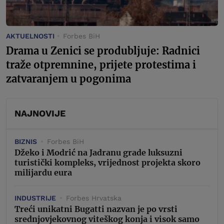
AKTUELNOSTI
Forbes BiH
Drama u Zenici se produbljuje: Radnici
traže otpremnine, prijete protestima i
zatvaranjem u pogonima
NAJNOVIJE
BIZNIS
Forbes BiH
Džeko i Modrić na Jadranu grade luksuzni
turistički kompleks, vrijednost projekta skoro
milijardu eura
INDUSTRIJE
Forbes Hrvatska
Treći unikatni Bugatti nazvan je po vrsti
srednjovjekovnog viteškog konja i visok samo