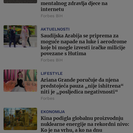
mentalnog zdravlja djece na
internetu
Forbes BiH
AKTUELNOSTI
Saudijska Arabija se priprema za
moguće napade na luke i aerodrome
koje bi mogle izvesti iračke milicije
povezane s Hutima
Forbes BiH
LIFESTYLE
Ariana Grande poručuje da njena
predstojeća pauza „nije ishitrena“
niti je „posljedica negativnosti“
Forbes
EKONOMIJA
Kina podigla globalnu proizvodnju
nuklearne energije na rekordni nivo:
Ko je na vrhu, a ko na dnu