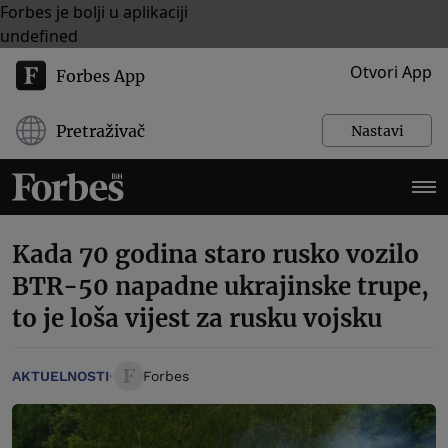
Forbes je bolji u aplikaciji
undefined
Otvori App
Forbes App
Pretraživač
Nastavi
Kada 70 godina staro rusko vozilo
BTR-50 napadne ukrajinske trupe,
to je loša vijest za rusku vojsku
AKTUELNOSTI
Forbes