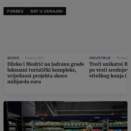
FORBES
RAT U UKRAJINI
BIZNIS
Forbes BiH
INDUSTRIJE
Forbes 
Džeko i Modrić na Jadranu grade
Treći unikatni Bu
luksuzni turistički kompleks,
po vrsti srednjov
vrijednost projekta skoro
viteškog konja i 
milijardu eura