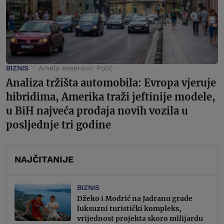
BIZNIS
Amela Keserović Polić
Analiza tržišta automobila: Evropa vjeruje
hibridima, Amerika traži jeftinije modele,
u BiH najveća prodaja novih vozila u
posljednje tri godine
NAJČITANIJE
BIZNIS
Džeko i Modrić na Jadranu grade
luksuzni turistički kompleks,
vrijednost projekta skoro milijardu