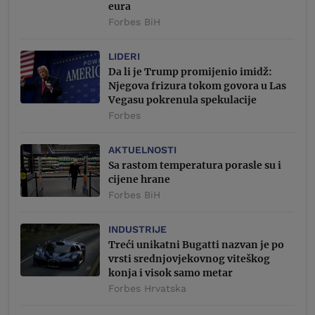
eura
Forbes BiH
LIDERI
Da li je Trump promijenio imidž:
Njegova frizura tokom govora u Las
Vegasu pokrenula spekulacije
Forbes
AKTUELNOSTI
Sa rastom temperatura porasle su i
cijene hrane
Forbes BiH
INDUSTRIJE
Treći unikatni Bugatti nazvan je po
vrsti srednjovjekovnog viteškog
konja i visok samo metar
Forbes Hrvatska