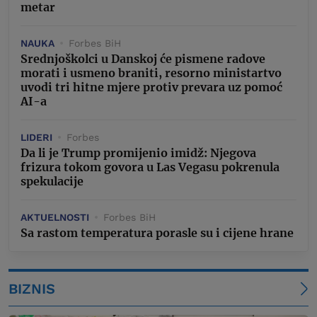
metar
NAUKA
Forbes BiH
Srednjoškolci u Danskoj će pismene radove
morati i usmeno braniti, resorno ministartvo
uvodi tri hitne mjere protiv prevara uz pomoć
AI-a
LIDERI
Forbes
Da li je Trump promijenio imidž: Njegova
frizura tokom govora u Las Vegasu pokrenula
spekulacije
AKTUELNOSTI
Forbes BiH
Sa rastom temperatura porasle su i cijene hrane
BIZNIS