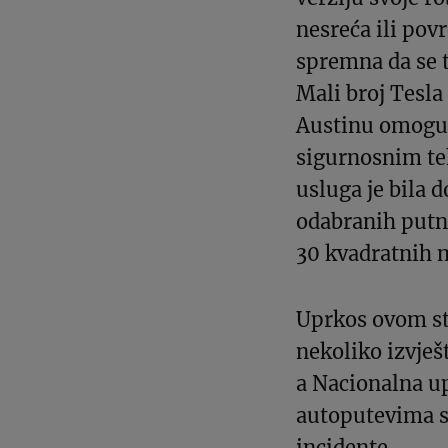
nesreća ili povr
spremna da se
Mali broj Tesla
Austinu omoguć
sigurnosnim te
usluga je bila 
odabranih putni
30 kvadratnih m
Uprkos ovom st
nekoliko izvješ
a Nacionalna up
autoputevima sa
incidente.