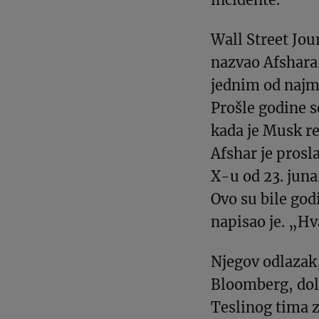
Wall Street Jou
nazvao Afshara
jednim od najm
Prošle godine s
kada je Musk re
Afshar je prosl
X-u od 23. juna
Ovo su bile go
napisao je. „Hva
Njegov odlazak,
Bloomberg, dol
Teslinog tima 