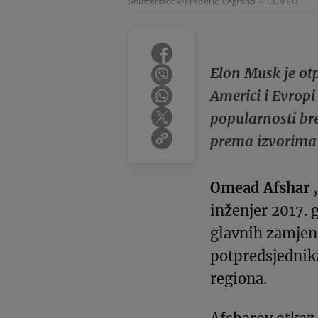
Shutterstock/Frederic Legrand – COMEO
Elon Musk je otp
Americi i Evrop
popularnosti bre
prema izvorima 
Omead Afshar
,
inženjer 2017. 
glavnih zamjeni
potpredsjednika
regiona.