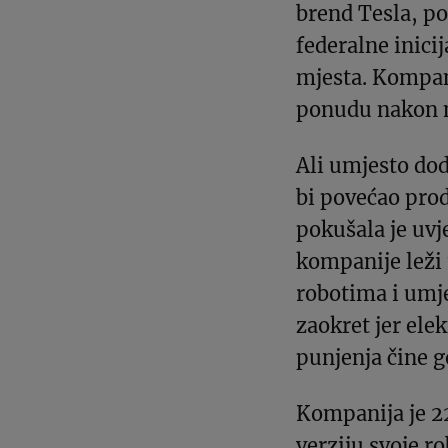
brend Tesla, p
federalne inici
mjesta. Kompani
ponudu nakon n
Ali umjesto do
bi povećao prod
pokušala je uvj
kompanije leži
robotima i umje
zaokret jer elek
punjenja čine g
Kompanija je 22
verziju svoje ro