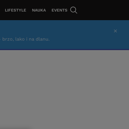
LIFESTYLE
NAUKA
EVENTS
×
– brzo, lako i na dlanu.