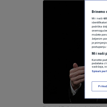
Brinemo o
Mi i naši
60
identifikat
podrška dol
onemogućeno,
možete ponov
željenim pos
je primjenji
postupanju 
Mi i naši
Koristite po
podataka i/
sadržaja, is
Spisak par
Prika