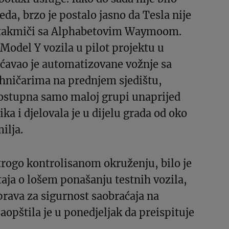
eda, brzo je postalo jasno da Tesla nije
 takmiči sa Alphabetovim Waymoom.
 Model Y vozila u pilot projektu u
avao je automatizovane vožnje sa
hničarima na prednjem sjedištu,
dostupna samo maloj grupi unaprijed
ka i djelovala je u dijelu grada od oko
ilja.
rogo kontrolisanom okruženju, bilo je
taja o lošem ponašanju testnih vozila,
rava za sigurnost saobraćaja na
opštila je u ponedjeljak da preispituje