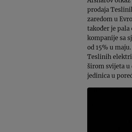
Afsharov otkaz 
prodaja Teslini
zaredom u Evro
također je pala 
kompanije sa sj
od 15% u maju. 
Teslinih elektr
širom svijeta 
jedinica u pore