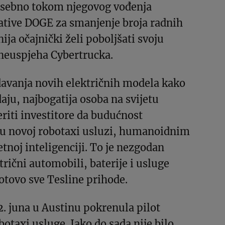
osebno tokom njegovog vođenja
jative DOGE za smanjenje broja radnih
ja očajnički želi poboljšati svoju
euspjeha Cybertrucka.
davanja novih električnih modela kako
aju, najbogatija osoba na svijetu
eriti investitore da budućnost
 u novoj robotaxi usluzi, humanoidnim
tnoj inteligenciji. To je nezgodan
trični automobili, baterije i usluge
otovo sve Tesline prihode.
. juna u Austinu pokrenula pilot
botaxi usluge. Iako do sada nije bilo