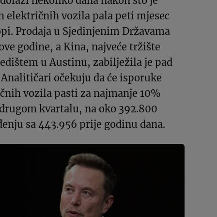
dolazi nekoliko dana nakon što je
h električnih vozila pala peti mjesec
pi. Prodaja u Sjedinjenim Državama
ove godine, a Kina, najveće tržište
edištem u Austinu, zabilježila je pad
Analitičari očekuju da će isporuke
ičnih vozila pasti za najmanje 10%
u drugom kvartalu, na oko 392.800
đenju sa 443.956 prije godinu dana.