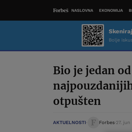
NASLOVNA
EKONOMIJA
B
Skenira
Bolje iskus
Bio je jedan o
najpouzdanijih 
otpušten
AKTUELNOSTI
Forbes
27. jun