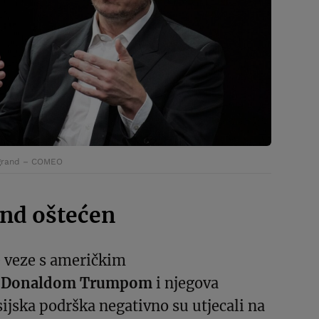
egrand – COMEO
end oštećen
 veze s američkim
m
Donaldom Trumpom
i njegova
jska podrška negativno su utjecali na