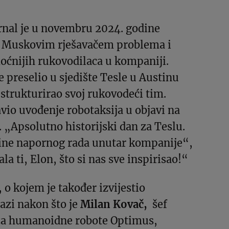
rnal je u novembru 2024. godine
 Muskovim rješavačem problema i
oćnijih rukovodilaca u kompaniji.
e preselio u sjedište Tesle u Austinu
strukturirao svoj rukovodeći tim.
avio uvođenje robotaksija u objavi na
. „Apsolutno historijski dan za Teslu.
dine napornog rada unutar kompanije“,
la ti, Elon, što si nas sve inspirisao!“
 o kojem je također izvijestio
azi nakon što je
Milan Kovač,
šef
za humanoidne robote Optimus,