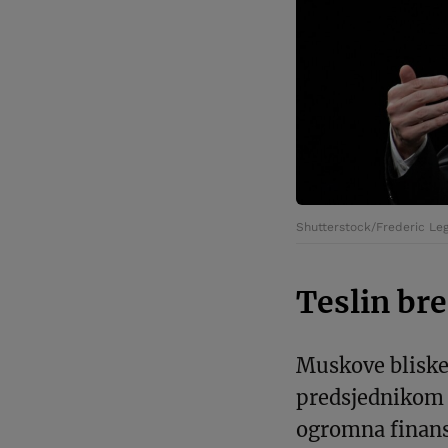
Shutterstock/Frederic L
Teslin br
Muskove bliske
predsjedniko
ogromna finansi