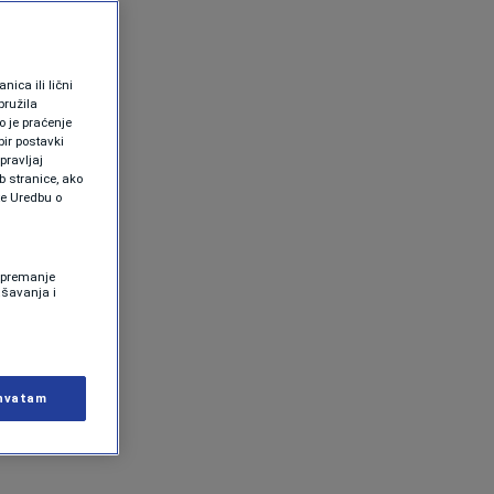
ica ili lični
pružila
 je praćenje
ir postavki
pravljaj
b stranice, ako
te Uredbu o
 Spremanje
ašavanja i
hvatam