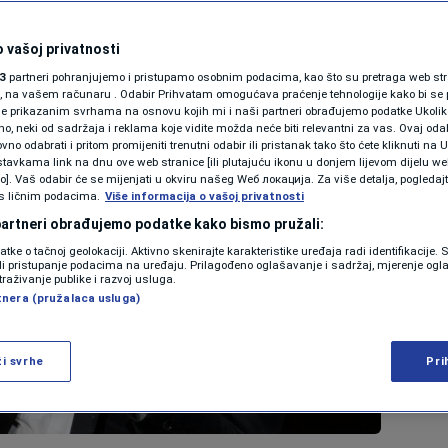
 vašoj privatnosti
3
partneri pohranjujemo i pristupamo osobnim podacima, kao što su pretraga web stran
ori, na vašem računaru . Odabir Prihvatam omogućava praćenje tehnologije kako bi se 
je prikazanim svrhama na osnovu kojih mi i naši partneri obrađujemo podatke Ukoliko
 neki od sadržaja i reklama koje vidite možda neće biti relevantni za vas. Ovaj odab
no odabrati i pritom promijeniti trenutni odabir ili pristanak tako što ćete kliknuti na U
tavkama link na dnu ove web stranice [ili plutajuću ikonu u donjem lijevom dijelu we
vo]. Vaš odabir će se mijenjati u okviru našeg Wеб локација. Za više detalja, pogledaj
s ličnim podacima.
Više informacija o vašoj privatnosti
 partneri obrađujemo podatke kako bismo pružali:
datke o tačnoj geolokaciji. Aktivno skenirajte karakteristike uređaja radi identifikacije.
ili pristupanje podacima na uređaju. Prilagođeno oglašavanje i sadržaj, mjerenje ogl
traživanje publike i razvoj usluga.
tnera (pružalaca usluga)
ži svrhe
Pri