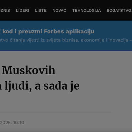
IZNIS
LIDERI
LISTE
NOVAC
TEHNOLOGIJA
BOGATSTVO
j kod i preuzmi Forbes aplikaciju
tvo čitanja vijesti iz svijeta biznisa, ekonomije i inovacija 
d Muskovih
ljudi, a sada je
 2025. 10:10